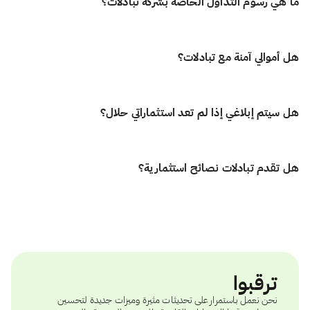
ما هي رسوم التداول الخاصة بشركة تبادلات؟
المتوافقة مع الشريعة عبر الأسواق العالمية، بما في ذلك الولايات المتحدة وكندا
بساطة.
والمملكة المتحدة وأوروبا ودول مجلس التعاون الخليجي وآسيا وأوقيانوسيا. كما
سنوفر لك إمكانية التداول الكسري بعد فحصه مسبقًا للتأكد من توافقه الشرعي،
نحن في تبادلات نؤمن بأن الاستثمار يجب أن يكون عادلاً، شفافًا، وسهل الوصول
بحيث تستثمر بثقة وطمأنينة في كل خطوة.
هل أموالي آمنة مع تبادلات؟
للجميع. لذلك، نفرض صفر رسوم تداول على الأسهم الأمريكية، بدون عمولات
وبدون أي تكاليف خفية. وعلى عكس الوسطاء التقليديين، نحتفظ بالأمور بسيطة
وواضحة. سواء كنت تبدأ بـ100 دولار أو تتداول بـ100,000 دولار، فإن أموالك تعمل
نعم! أموالك ستكون آمنة معنا. نحن نحفظ الأموال في بنوك دولية رائدة بحسابات
بالكامل من أجلك.
هل سيتم إبلاغي إذا لم تعد استثماراتي حلال؟
خالية من الفوائد، لضمان حمايتها بالكامل وامتثالها للشريعة، على عكس بعض
الوسطاء الآخرين.
بالتأكيد! الامتثال للشريعة هو في صميم كل ما نقوم به. نحن نراقب باستمرار جميع
هل تقدم تبادلات نصائح استثمارية؟
الأسهم وصناديق الاستثمار المتداولة ونقدم تصنيفًا شاملاً للحلال. إذا لم يعد
الاستثمار يفي بمعايير الحلال، فسنخطرك على الفور حتى تتمكن من اتخاذ إجراء.
يمكنك الوصول إلى تفاصيل الامتثال الحلال المفصلة دون أي تكلفة إضافية.
لا. لا تقدّم تبادلات نصائح استثمارية شخصية. المنصة توفر أدوات قوية وبيانات
فورية لمساعدتك، لكن جميع القرارات الاستثمارية تكون على مسؤوليتك
الشخصية.
ترقبوا
نحن نعمل باستمرار على تحديثات مثيرة وميزات جديدة لتحسين