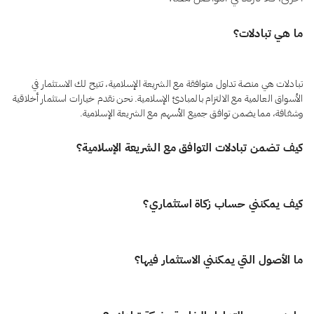
ما هي تبادلات؟
تبادلات هي منصة تداول متوافقة مع الشريعة الإسلامية، تتيح لك الاستثمار في
الأسواق العالمية مع الالتزام بالمبادئ الإسلامية. نحن نقدم خيارات استثمار أخلاقية
وشفافة، مما يضمن توافق جميع الأسهم مع الشريعة الإسلامية.
كيف تضمن تبادلات التوافق مع الشريعة الإسلامية؟
نحن نلتزم بمعايير AAOIFI: المعيار العالمي في التمويل الإسلامي. هذا يضمن أن
كيف يمكنني حساب زكاة استثماري؟
كل صفقة على منصتنا تظل حلال تمامًا.
الزكاة ركن أساسي في الإسلام، لكن الكثير من المنصات لا توفر أدوات تساعد
ما الأصول التي يمكنني الاستثمار فيها؟
المستثمرين على حسابها بدقة. نحن ندرك صعوبة حساب الزكاة عبر تنوّع الأصول
والاستثمارات، ولذلك ابتكرنا حاسبة زكاة متقدمة وتقارير تفصيلية تساعدك على
معرفة التزامك بسهولة، دون الحاجة إلى محاسب. سواء كنت في بداية رحلتك
تخطط تبادُلات لمنحك وصولًا إلى آلاف الأسهم وصناديق الاستثمار المتداولة
الاستثمارية أو لديك خبرة طويلة، نمنحك الوضوح والثقة لأداء واجبك الشرعي بكل