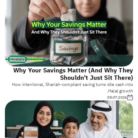
Why Your Savings Matter (And Why They
Shouldn't Just Sit There)
How intentional, Shariah-compliant saving turns idle cash into
Halal growth.
08.07.2026