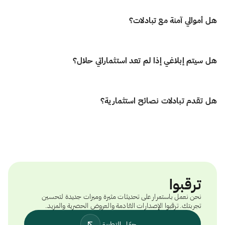
سنوفر لك إمكانية التداول الكسري بعد فحصه مسبقًا للتأكد من توافقه الشرعي،
نحن في تبادلات نؤمن بأن الاستثمار يجب أن يكون عادلاً، شفافًا، وسهل الوصول
بحيث تستثمر بثقة وطمأنينة في كل خطوة.
هل أموالي آمنة مع تبادلات؟
للجميع. لذلك، نفرض صفر رسوم تداول على الأسهم الأمريكية، بدون عمولات
وبدون أي تكاليف خفية. وعلى عكس الوسطاء التقليديين، نحتفظ بالأمور بسيطة
وواضحة. سواء كنت تبدأ بـ100 دولار أو تتداول بـ100,000 دولار، فإن أموالك تعمل
نعم! أموالك ستكون آمنة معنا. نحن نحفظ الأموال في بنوك دولية رائدة بحسابات
بالكامل من أجلك.
هل سيتم إبلاغي إذا لم تعد استثماراتي حلال؟
خالية من الفوائد، لضمان حمايتها بالكامل وامتثالها للشريعة، على عكس بعض
الوسطاء الآخرين.
بالتأكيد! الامتثال للشريعة هو في صميم كل ما نقوم به. نحن نراقب باستمرار جميع
هل تقدم تبادلات نصائح استثمارية؟
الأسهم وصناديق الاستثمار المتداولة ونقدم تصنيفًا شاملاً للحلال. إذا لم يعد
الاستثمار يفي بمعايير الحلال، فسنخطرك على الفور حتى تتمكن من اتخاذ إجراء.
يمكنك الوصول إلى تفاصيل الامتثال الحلال المفصلة دون أي تكلفة إضافية.
لا. لا تقدّم تبادلات نصائح استثمارية شخصية. المنصة توفر أدوات قوية وبيانات
فورية لمساعدتك، لكن جميع القرارات الاستثمارية تكون على مسؤوليتك
الشخصية.
ترقبوا
نحن نعمل باستمرار على تحديثات مثيرة وميزات جديدة لتحسين
تجربتك. ترقبوا الإصدارات القادمة والعروض الحصرية والمزيد.
حمّل التطبيق