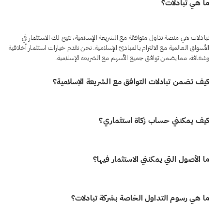
ما هي تبادلات؟
تبادلات هي منصة تداول متوافقة مع الشريعة الإسلامية، تتيح لك الاستثمار في
الأسواق العالمية مع الالتزام بالمبادئ الإسلامية. نحن نقدم خيارات استثمار أخلاقية
وشفافة، مما يضمن توافق جميع الأسهم مع الشريعة الإسلامية.
كيف تضمن تبادلات التوافق مع الشريعة الإسلامية؟
نحن نلتزم بمعايير AAOIFI: المعيار العالمي في التمويل الإسلامي. هذا يضمن أن
كيف يمكنني حساب زكاة استثماري؟
كل صفقة على منصتنا تظل حلال تمامًا.
الزكاة ركن أساسي في الإسلام، لكن الكثير من المنصات لا توفر أدوات تساعد
ما الأصول التي يمكنني الاستثمار فيها؟
المستثمرين على حسابها بدقة. نحن ندرك صعوبة حساب الزكاة عبر تنوّع الأصول
والاستثمارات، ولذلك ابتكرنا حاسبة زكاة متقدمة وتقارير تفصيلية تساعدك على
معرفة التزامك بسهولة، دون الحاجة إلى محاسب. سواء كنت في بداية رحلتك
تخطط تبادُلات لمنحك وصولًا إلى آلاف الأسهم وصناديق الاستثمار المتداولة
الاستثمارية أو لديك خبرة طويلة، نمنحك الوضوح والثقة لأداء واجبك الشرعي بكل
ما هي رسوم التداول الخاصة بشركة تبادلات؟
المتوافقة مع الشريعة عبر الأسواق العالمية، بما في ذلك الولايات المتحدة وكندا
بساطة.
والمملكة المتحدة وأوروبا ودول مجلس التعاون الخليجي وآسيا وأوقيانوسيا. كما