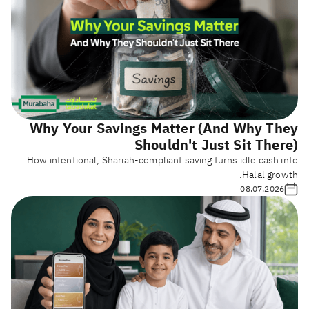
Why Your Savings Matter (And Why They
Shouldn't Just Sit There)
How intentional, Shariah-compliant saving turns idle cash into
Halal growth.
08.07.2026