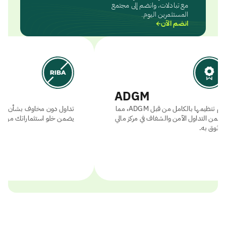
مع تبادلات، وانضم إلى مجتمع
المستثمرين اليوم.
انضم الآن
ADGM
يتم تنظيمها بالكامل من قبل ADGM، مما
تداول دون مخاوف 
يضمن التداول الآمن والشفاف في مركز مالي
يضمن خلو استثمار
موثوق به.