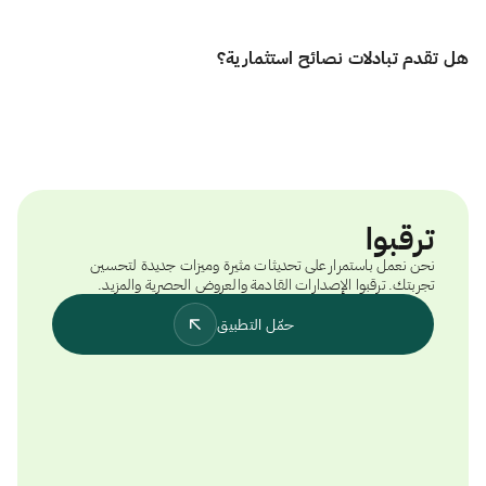
الوسطاء الآخرين.
بالتأكيد! الامتثال للشريعة هو في صميم كل ما نقوم به. نحن نراقب باستمرار جميع
هل تقدم تبادلات نصائح استثمارية؟
الأسهم وصناديق الاستثمار المتداولة ونقدم تصنيفًا شاملاً للحلال. إذا لم يعد
الاستثمار يفي بمعايير الحلال، فسنخطرك على الفور حتى تتمكن من اتخاذ إجراء.
يمكنك الوصول إلى تفاصيل الامتثال الحلال المفصلة دون أي تكلفة إضافية.
لا. لا تقدّم تبادلات نصائح استثمارية شخصية. المنصة توفر أدوات قوية وبيانات
فورية لمساعدتك، لكن جميع القرارات الاستثمارية تكون على مسؤوليتك
الشخصية.
ترقبوا
نحن نعمل باستمرار على تحديثات مثيرة وميزات جديدة لتحسين
تجربتك. ترقبوا الإصدارات القادمة والعروض الحصرية والمزيد.
حمّل التطبيق