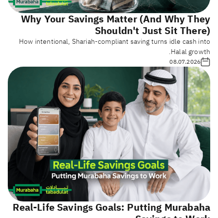
Why Your Savings Matter (And Why They
Shouldn't Just Sit There)
How intentional, Shariah-compliant saving turns idle cash into
Halal growth.
08.07.2026
Real-Life Savings Goals: Putting Murabaha