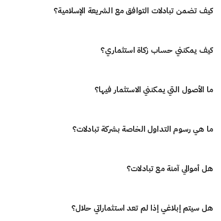
كيف تضمن تبادلات التوافق مع الشريعة الإسلامية؟
نحن نلتزم بمعايير AAOIFI: المعيار العالمي في التمويل الإسلامي. هذا يضمن أن
كيف يمكنني حساب زكاة استثماري؟
كل صفقة على منصتنا تظل حلال تمامًا.
الزكاة ركن أساسي في الإسلام، لكن الكثير من المنصات لا توفر أدوات تساعد
ما الأصول التي يمكنني الاستثمار فيها؟
المستثمرين على حسابها بدقة. نحن ندرك صعوبة حساب الزكاة عبر تنوّع الأصول
والاستثمارات، ولذلك ابتكرنا حاسبة زكاة متقدمة وتقارير تفصيلية تساعدك على
معرفة التزامك بسهولة، دون الحاجة إلى محاسب. سواء كنت في بداية رحلتك
تخطط تبادُلات لمنحك وصولًا إلى آلاف الأسهم وصناديق الاستثمار المتداولة
الاستثمارية أو لديك خبرة طويلة، نمنحك الوضوح والثقة لأداء واجبك الشرعي بكل
ما هي رسوم التداول الخاصة بشركة تبادلات؟
المتوافقة مع الشريعة عبر الأسواق العالمية، بما في ذلك الولايات المتحدة وكندا
بساطة.
والمملكة المتحدة وأوروبا ودول مجلس التعاون الخليجي وآسيا وأوقيانوسيا. كما
سنوفر لك إمكانية التداول الكسري بعد فحصه مسبقًا للتأكد من توافقه الشرعي،
نحن في تبادلات نؤمن بأن الاستثمار يجب أن يكون عادلاً، شفافًا، وسهل الوصول
بحيث تستثمر بثقة وطمأنينة في كل خطوة.
هل أموالي آمنة مع تبادلات؟
للجميع. لذلك، نفرض صفر رسوم تداول على الأسهم الأمريكية، بدون عمولات
وبدون أي تكاليف خفية. وعلى عكس الوسطاء التقليديين، نحتفظ بالأمور بسيطة
وواضحة. سواء كنت تبدأ بـ100 دولار أو تتداول بـ100,000 دولار، فإن أموالك تعمل
نعم! أموالك ستكون آمنة معنا. نحن نحفظ الأموال في بنوك دولية رائدة بحسابات
بالكامل من أجلك.
هل سيتم إبلاغي إذا لم تعد استثماراتي حلال؟
خالية من الفوائد، لضمان حمايتها بالكامل وامتثالها للشريعة، على عكس بعض