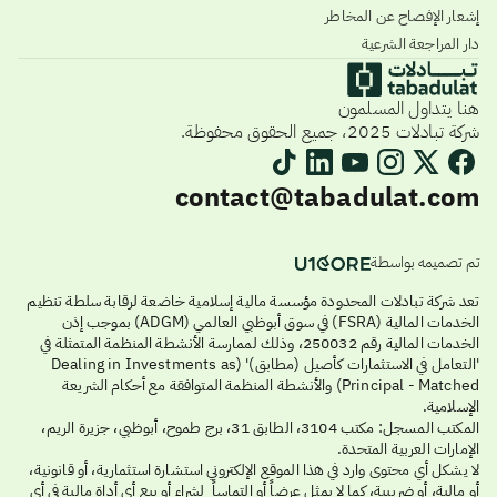
إشعار الإفصاح عن المخاطر
دار المراجعة الشرعية
هنا يتداول المسلمون
شركة تبادلات 2025، جميع الحقوق محفوظة.
contact@tabadulat.com
تم تصميمه بواسطة
تعد شركة تبادلات المحدودة مؤسسة مالية إسلامية خاضعة لرقابة سلطة تنظيم
الخدمات المالية (FSRA) في سوق أبوظبي العالمي (ADGM) بموجب إذن
الخدمات المالية رقم 250032، وذلك لممارسة الأنشطة المنظمة المتمثلة في
'التعامل في الاستثمارات كأصيل (مطابق)' (Dealing in Investments as
Principal - Matched) والأنشطة المنظمة المتوافقة مع أحكام الشريعة
الإسلامية.
المكتب المسجل: مكتب 3104، الطابق 31، برج طموح، أبوظبي، جزيرة الريم،
الإمارات العربية المتحدة.
لا يشكل أي محتوى وارد في هذا الموقع الإلكتروني استشارة استثمارية، أو قانونية،
أو مالية، أو ضريبية، كما لا يمثل عرضاً أو التماساً لشراء أو بيع أي أداة مالية في أي