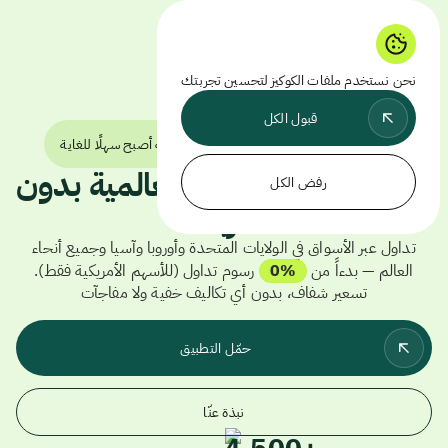
نحن نستخدم ملفات الكوكيز لتحسين تجربتك
قبول الكل
الاستثمار المتوافق مع الشريعة الإسلامية أصبح سهلًا للغاية
الوصول إلى الأسواق العالمية بدون
رفض الكل
ربا
تداول عبر الأسواق في الولايات المتحدة وأوروبا وآسيا وجميع أنحاء
العالم — بدءاً من
0%
رسوم تداول
(للأسهم الأمريكية فقط)
.
تسعير شفاف، بدون أي تكاليف خفية ولا مفاجآت
حمّل التطبيق
ﻧﺒﺬﺓ ﻋﻨّﺎ