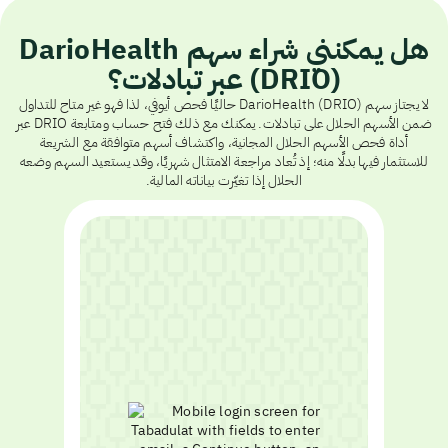
هل يمكنني شراء سهم DarioHealth
(DRIO) عبر تبادلات؟
لا يجتاز سهم DarioHealth (DRIO) حاليًا فحص أيوفي، لذا فهو غير متاح للتداول
ضمن الأسهم الحلال على تبادلات. يمكنك مع ذلك فتح حساب ومتابعة DRIO عبر
أداة فحص الأسهم الحلال المجانية، واكتشاف أسهم متوافقة مع الشريعة
للاستثمار فيها بدلًا منه؛ إذ تُعاد مراجعة الامتثال شهريًا، وقد يستعيد السهم وضعه
الحلال إذا تغيّرت بياناته المالية.