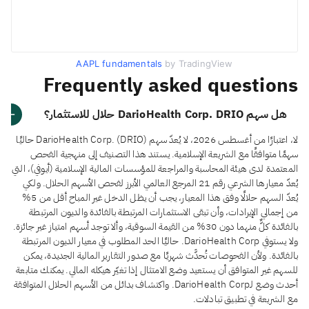
AAPL fundamentals
by TradingView
Frequently asked questions
هل سهم DarioHealth Corp. DRIO حلال للاستثمار؟
لا، اعتبارًا من أغسطس 2026، لا يُعدّ سهم DarioHealth Corp. (DRIO) حاليًا
سهمًا متوافقًا مع الشريعة الإسلامية. يستند هذا التصنيف إلى منهجية الفحص
المعتمدة لدى هيئة المحاسبة والمراجعة للمؤسسات المالية الإسلامية (أيوفي)، التي
يُعدّ معيارها الشرعي رقم 21 المرجع العالمي الأبرز لفحص الأسهم الحلال. ولكي
يُعدّ السهم حلالًا وفق هذا المعيار، يجب أن يظل الدخل غير المباح أقل من 5%
من إجمالي الإيرادات، وأن تبقى الاستثمارات المرتبطة بالفائدة والديون المرتبطة
بالفائدة كلٌّ منهما دون 30% من القيمة السوقية، وألا توجد أسهم امتياز غير جائزة.
ولا يستوفي DarioHealth Corp. حاليًا الحد المطلوب في معيار الديون المرتبطة
بالفائدة. ولأن الفحوصات تُحدَّث شهريًا مع صدور التقارير المالية الجديدة، يمكن
للسهم غير المتوافق أن يستعيد وضع الامتثال إذا تغيّر هيكله المالي. يمكنك متابعة
أحدث وضع لـDarioHealth Corp. واكتشاف بدائل من الأسهم الحلال المتوافقة
مع الشريعة في تطبيق تبادلات.