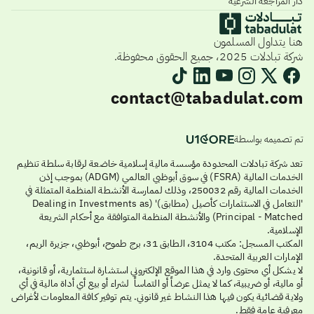
دار المراجعة الشرعية
هنا يتداول المسلمون
شركة تبادلات 2025، جميع الحقوق محفوظة.
contact@tabadulat.com
تم تصميمه بواسطة
تعد شركة تبادلات المحدودة مؤسسة مالية إسلامية خاضعة لرقابة سلطة تنظيم
الخدمات المالية (FSRA) في سوق أبوظبي العالمي (ADGM) بموجب إذن
الخدمات المالية رقم 250032، وذلك لممارسة الأنشطة المنظمة المتمثلة في
'التعامل في الاستثمارات كأصيل (مطابق)' (Dealing in Investments as
Principal - Matched) والأنشطة المنظمة المتوافقة مع أحكام الشريعة
الإسلامية.
المكتب المسجل: مكتب 3104، الطابق 31، برج طموح، أبوظبي، جزيرة الريم،
الإمارات العربية المتحدة.
لا يشكل أي محتوى وارد في هذا الموقع الإلكتروني استشارة استثمارية، أو قانونية،
أو مالية، أو ضريبية، كما لا يمثل عرضاً أو التماساً لشراء أو بيع أي أداة مالية في أي
ولاية قضائية يكون فيها هذا النشاط غير قانوني. يتم توفير كافة المعلومات لأغراض
معرفية عامة فقط.