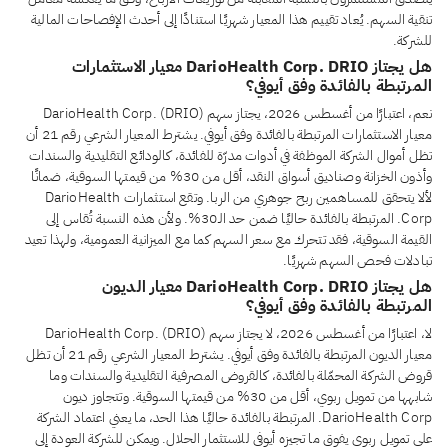
تنقية السهم. يُعاد تقييم هذا المعيار شهريًا استنادًا إلى أحدث الإفصاحات المالية
للشركة.
هل يجتاز DarioHealth Corp. DRIO معيار الاستثمارات
المرتبطة بالفائدة وفق أيوفي؟
نعم، اعتبارًا من أغسطس 2026، يجتاز سهم DarioHealth Corp. (DRIO)
معيار الاستثمارات المرتبطة بالفائدة وفق أيوفي. يشترط المعيار الشرعي رقم 21 أن
تظل أموال الشركة الموظفة في أدوات مدرّة للفائدة، كالودائع التقليدية والسندات
وأذون الخزانة وصناديق أسواق النقد، أقل من 30% من قيمتها السوقية، ضمانًا
لألا يتحقق للمساهمين ربح جوهري من الربا. وتقع استثمارات DarioHealth
Corp. المرتبطة بالفائدة حاليًا ضمن حد الـ30%. ولأن هذه النسبة تُقاس إلى
القيمة السوقية، فقد تتحرك مع سعر السهم كما مع الميزانية العمومية، ولهذا تعيد
تبادلات فحص السهم شهريًا.
هل يجتاز DarioHealth Corp. DRIO معيار الديون
المرتبطة بالفائدة وفق أيوفي؟
لا، اعتبارًا من أغسطس 2026، لا يجتاز سهم DarioHealth Corp. (DRIO)
معيار الديون المرتبطة بالفائدة وفق أيوفي. يشترط المعيار الشرعي رقم 21 أن تظل
قروض الشركة المحمّلة بالفائدة، كالقروض المصرفية التقليدية والسندات وما
شابهها من تمويل ربوي، أقل من 30% من قيمتها السوقية. وتتجاوز ديون
DarioHealth Corp. المرتبطة بالفائدة حاليًا هذا الحد، ما يعني اعتماد الشركة
على تمويل ربوي يفوق ما تجيزه أيوفي للاستثمار الحلال. ويمكن للشركة العودة إلى