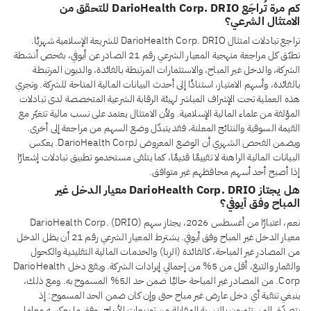
كم مرة تُراجَع DarioHealth Corp. DRIO للتحقق من
الامتثال الشرعي؟
تراجع تبادلات امتثال DarioHealth Corp. DRIO للشريعة الإسلامية شهريًا.
تطبّق كل مراجعة منهجية المعيار الشرعي رقم 21 الصادر عن أيوفي، بفحص أنشطة
الشركة، والدخل غير المباح، والاستثمارات المرتبطة بالفائدة، والديون المرتبطة
بالفائدة، وأسهم الامتياز، استنادًا إلى أحدث البيانات المالية المتاحة للشركة. وتجري
هذه العملية تحت الإشراف المباشر لهيئة الرقابة الشرعية المتخصصة لدى تبادلات
المؤلفة من علماء المالية الإسلامية. ولأن الامتثال يعتمد على نسب مالية تتغيّر مع
القيمة السوقية والنتائج المعلنة، فقد يتبدّل وضع السهم من مراجعة إلى أخرى.
ويضمن الفحص الشهري أن الوضع المعروض لـDarioHealth Corp. يعكس
البيانات المالية الراهنة لا تقييمًا قديمًا، كما يتلقى مستخدمو تطبيق تبادلات إشعارًا
إذا أصبح أحد أسهم محافظهم غير متوافق.
هل يجتاز DarioHealth Corp. DRIO معيار الدخل غير
المباح وفق أيوفي؟
نعم، اعتبارًا من أغسطس 2026، يجتاز سهم DarioHealth Corp. (DRIO)
معيار الدخل غير المباح وفق أيوفي. يشترط المعيار الشرعي رقم 21 أن يظل الدخل
من المصادر غير المباحة، كالفائدة (الربا) والخدمات المالية التقليدية والكحول
والقمار والتبغ، أقل من 5% من إجمالي إيرادات الشركة. ويقع دخل DarioHealth
Corp. من المصادر غير المباحة حاليًا ضمن حد الـ5% المسموح به. ومع ذلك،
ينبغي تنقية أي دخل عارض غير مباح حتى وإن كان ضمن الحد المسموح: إذ
يتصدّق المستثمرون بالنسبة المقابلة من توزيعات الأرباح، وفق ما يعكسه معامل