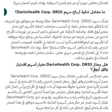
الامتثال بخفض ديونها أو عبر تغيّر قيمتها السوقية، ويُعاد تقييم المعيار شهريًا.
ما معامل تنقية أرباح سهم DarioHealth Corp. DRIO؟
يُصنَّف سهم DarioHealth Corp. (DRIO) حاليًا بوصفه غير متوافق مع الشريعة،
لذا لا يُطبَّق عليه معامل تنقية؛ إذ تُحتسب معاملات التنقية للأسهم التي تجتاز
معايير أيوفي فقط. والتنقية (التزكية) هي التصدّق بالجزء اليسير من توزيعات الأرباح
الناشئ عن مصادر عارضة غير مباحة، كالفوائد المكتسبة على ودائع شركة متوافقة.
أما الأسهم غير المتوافقة فمسألتها ليست التنقية بل الأهلية: فبموجب المعيار
الشرعي رقم 21 لا يتأهل السهم حاليًا استثمارًا حلالًا. وإذا عاد DarioHealth
Corp. إلى الامتثال في فحص شهري مقبل، سيُنشر معامل تنقيته مع وضعه
المحدّث في تطبيق تبادلات.
هل يجتاز DarioHealth Corp. DRIO معيار أسهم الامتياز
وفق أيوفي؟
نعم، اعتبارًا من أغسطس 2026، يجتاز سهم DarioHealth Corp. (DRIO)
معيار أسهم الامتياز وفق أيوفي. يحظر المعيار الشرعي رقم 21 الاستثمار في أسهم
الامتياز لأنها تمنح حامليها حقوقًا مضمونة أو ذات أولوية في الأرباح ورأس المال قبل
حملة الأسهم العادية، وهو هيكل يتعارض مع المبدأ الشرعي القاضي بأن يتقاسم
المستثمرون الربح والخسارة بنسبة ملكيتهم. ولا يوجد لدى DarioHealth Corp.
هيكل أسهم امتياز غير جائز يمسّ أسهمها العادية، فالسهم متوافق في هذا المعيار.
وكسائر معايير أيوفي، يُتحقق من ذلك في كل مراجعة شهرية.