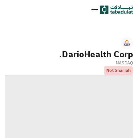
DarioHealth Corp.
NASDAQ
Not Shariah