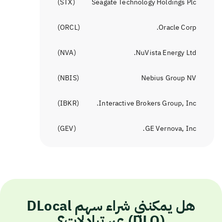
)
STX
(
Seagate Technology Holdings Plc
)
ORCL
(
Oracle Corp.
)
NVA
(
NuVista Energy Ltd.
)
NBIS
(
Nebius Group NV
)
IBKR
(
Interactive Brokers Group, Inc.
)
GEV
(
GE Vernova, Inc.
هل يمكنني شراء سهم DLocal
(DLO) عبر تبادلات؟