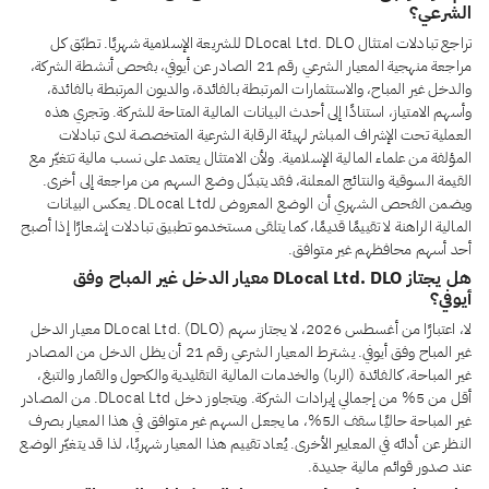
الشرعي؟
تراجع تبادلات امتثال DLocal Ltd. DLO للشريعة الإسلامية شهريًا. تطبّق كل
مراجعة منهجية المعيار الشرعي رقم 21 الصادر عن أيوفي، بفحص أنشطة الشركة،
والدخل غير المباح، والاستثمارات المرتبطة بالفائدة، والديون المرتبطة بالفائدة،
وأسهم الامتياز، استنادًا إلى أحدث البيانات المالية المتاحة للشركة. وتجري هذه
العملية تحت الإشراف المباشر لهيئة الرقابة الشرعية المتخصصة لدى تبادلات
المؤلفة من علماء المالية الإسلامية. ولأن الامتثال يعتمد على نسب مالية تتغيّر مع
القيمة السوقية والنتائج المعلنة، فقد يتبدّل وضع السهم من مراجعة إلى أخرى.
ويضمن الفحص الشهري أن الوضع المعروض لـDLocal Ltd. يعكس البيانات
المالية الراهنة لا تقييمًا قديمًا، كما يتلقى مستخدمو تطبيق تبادلات إشعارًا إذا أصبح
أحد أسهم محافظهم غير متوافق.
هل يجتاز DLocal Ltd. DLO معيار الدخل غير المباح وفق
أيوفي؟
لا، اعتبارًا من أغسطس 2026، لا يجتاز سهم DLocal Ltd. (DLO) معيار الدخل
غير المباح وفق أيوفي. يشترط المعيار الشرعي رقم 21 أن يظل الدخل من المصادر
غير المباحة، كالفائدة (الربا) والخدمات المالية التقليدية والكحول والقمار والتبغ،
أقل من 5% من إجمالي إيرادات الشركة. ويتجاوز دخل DLocal Ltd. من المصادر
غير المباحة حاليًا سقف الـ5%، ما يجعل السهم غير متوافق في هذا المعيار بصرف
النظر عن أدائه في المعايير الأخرى. يُعاد تقييم هذا المعيار شهريًا، لذا قد يتغيّر الوضع
عند صدور قوائم مالية جديدة.