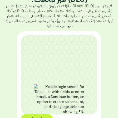
لا يجتاز سهم DLocal (DLO) حاليًا فحص أيوفي، لذا فهو غير متاح للتداول ضمن
الأسهم الحلال على تبادلات. يمكنك مع ذلك فتح حساب ومتابعة DLO عبر أداة
فحص الأسهم الحلال المجانية، واكتشاف أسهم متوافقة مع الشريعة للاستثمار
فيها بدلًا منه؛ إذ تُعاد مراجعة الامتثال شهريًا، وقد يستعيد السهم وضعه الحلال إذا
تغيّرت بياناته المالية.