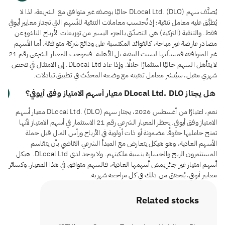
يُصنَّف سهم DLocal Ltd. (DLO) حاليًا بوصفه غير متوافق مع الشريعة، لذا لا
يُطبَّق عليه معامل تنقية؛ إذ تُحتسب معاملات التنقية للأسهم التي تجتاز معايير أيوفي
فقط. والتنقية (التزكية) هي التصدّق بالجزء اليسير من توزيعات الأرباح الناشئ عن
مصادر عارضة غير مباحة، كالفوائد المكتسبة على ودائع شركة متوافقة. أما الأسهم
غير المتوافقة فمسألتها ليست التنقية بل الأهلية: فبموجب المعيار الشرعي رقم 21
لا يتأهل السهم حاليًا استثمارًا حلالًا. وإذا عاد DLocal Ltd. إلى الامتثال في فحص
شهري مقبل، سيُنشر معامل تنقيته مع وضعه المحدّث في تطبيق تبادلات.
هل يجتاز DLocal Ltd. DLO معيار أسهم الامتياز وفق أيوفي؟
نعم، اعتبارًا من أغسطس 2026، يجتاز سهم DLocal Ltd. (DLO) معيار أسهم
الامتياز وفق أيوفي. يحظر المعيار الشرعي رقم 21 الاستثمار في أسهم الامتياز لأنها
تمنح حامليها حقوقًا مضمونة أو ذات أولوية في الأرباح ورأس المال قبل حملة
الأسهم العادية، وهو هيكل يتعارض مع المبدأ الشرعي القاضي بأن يتقاسم
المستثمرون الربح والخسارة بنسبة ملكيتهم. ولا يوجد لدى DLocal Ltd. هيكل
أسهم امتياز غير جائز يمسّ أسهمها العادية، فالسهم متوافق في هذا المعيار. وكسائر
معايير أيوفي، يُتحقق من ذلك في كل مراجعة شهرية.
Related stocks