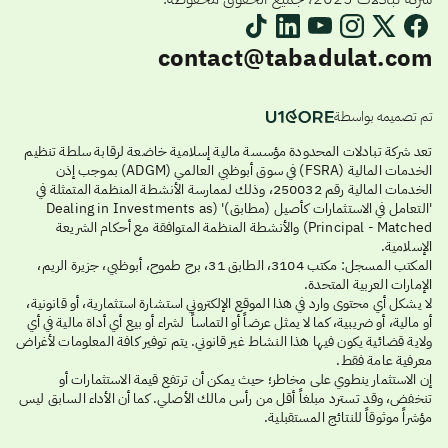
contact@tabadulat.com
تم تصميمه بواسطة
تعد شركة تبادلات المحدودة مؤسسة مالية إسلامية خاضعة لرقابة سلطة تنظيم
الخدمات المالية (FSRA) في سوق أبوظبي العالمي (ADGM) بموجب إذن
الخدمات المالية رقم 250032، وذلك لممارسة الأنشطة المنظمة المتمثلة في
'التعامل في الاستثمارات كأصيل (مطابق)' (Dealing in Investments as
Principal - Matched) والأنشطة المنظمة المتوافقة مع أحكام الشريعة
الإسلامية.
المكتب المسجل: مكتب 3104، الطابق 31، برج طموح، أبوظبي، جزيرة الريم،
الإمارات العربية المتحدة.
لا يشكل أي محتوى وارد في هذا الموقع الإلكتروني استشارة استثمارية، أو قانونية،
أو مالية، أو ضريبية، كما لا يمثل عرضاً أو التماساً لشراء أو بيع أي أداة مالية في أي
ولاية قضائية يكون فيها هذا النشاط غير قانوني. يتم توفير كافة المعلومات لأغراض
معرفية عامة فقط.
إن الاستثمار ينطوي على مخاطر؛ حيث يمكن أن ترتفع قيمة الاستثمارات أو
تنخفض، وقد تسترد مبلغاً أقل من رأس مالك الأصلي. كما أن الأداء السابق ليس
مؤشراً موثوقاً للنتائج المستقبلية.