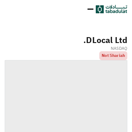
DLocal Ltd.
NASDAQ
Not Shariah