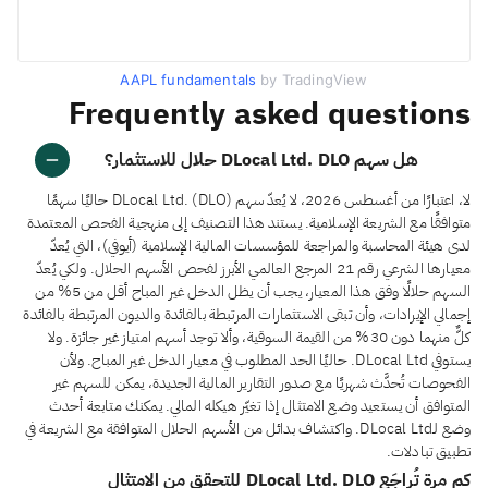
AAPL fundamentals
by TradingView
Frequently asked questions
هل سهم DLocal Ltd. DLO حلال للاستثمار؟
لا، اعتبارًا من أغسطس 2026، لا يُعدّ سهم DLocal Ltd. (DLO) حاليًا سهمًا
متوافقًا مع الشريعة الإسلامية. يستند هذا التصنيف إلى منهجية الفحص المعتمدة
لدى هيئة المحاسبة والمراجعة للمؤسسات المالية الإسلامية (أيوفي)، التي يُعدّ
معيارها الشرعي رقم 21 المرجع العالمي الأبرز لفحص الأسهم الحلال. ولكي يُعدّ
السهم حلالًا وفق هذا المعيار، يجب أن يظل الدخل غير المباح أقل من 5% من
إجمالي الإيرادات، وأن تبقى الاستثمارات المرتبطة بالفائدة والديون المرتبطة بالفائدة
كلٌّ منهما دون 30% من القيمة السوقية، وألا توجد أسهم امتياز غير جائزة. ولا
يستوفي DLocal Ltd. حاليًا الحد المطلوب في معيار الدخل غير المباح. ولأن
الفحوصات تُحدَّث شهريًا مع صدور التقارير المالية الجديدة، يمكن للسهم غير
المتوافق أن يستعيد وضع الامتثال إذا تغيّر هيكله المالي. يمكنك متابعة أحدث
وضع لـDLocal Ltd. واكتشاف بدائل من الأسهم الحلال المتوافقة مع الشريعة في
تطبيق تبادلات.
كم مرة تُراجَع DLocal Ltd. DLO للتحقق من الامتثال