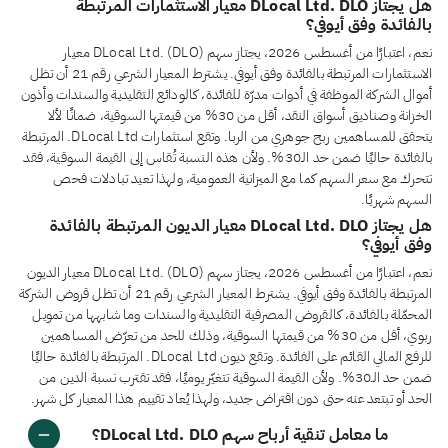
هل يجتاز DLocal Ltd. DLO معيار الاستثمارات المرتبطة
بالفائدة وفق أيوفي؟
نعم، اعتبارًا من أغسطس 2026، يجتاز سهم DLocal Ltd. (DLO) معيار
الاستثمارات المرتبطة بالفائدة وفق أيوفي. يشترط المعيار الشرعي رقم 21 أن تظل
أموال الشركة الموظفة في أدوات مدرّة للفائدة، كالودائع التقليدية والسندات وأذون
الخزانة وصناديق أسواق النقد، أقل من 30% من قيمتها السوقية، ضمانًا لألا
يتحقق للمساهمين ربح جوهري من الربا. وتقع استثمارات DLocal Ltd. المرتبطة
بالفائدة حاليًا ضمن حد الـ30%. ولأن هذه النسبة تُقاس إلى القيمة السوقية، فقد
تتحرك مع سعر السهم كما مع الميزانية العمومية، ولهذا تعيد تبادلات فحص
السهم شهريًا.
هل يجتاز DLocal Ltd. DLO معيار الديون المرتبطة بالفائدة
وفق أيوفي؟
نعم، اعتبارًا من أغسطس 2026، يجتاز سهم DLocal Ltd. (DLO) معيار الديون
المرتبطة بالفائدة وفق أيوفي. يشترط المعيار الشرعي رقم 21 أن تظل قروض الشركة
المحمّلة بالفائدة، كالقروض المصرفية التقليدية والسندات وما شابهها من تمويل
ربوي، أقل من 30% من قيمتها السوقية، وذلك للحد من تعرّض المساهمين
للرفع المالي القائم على الفائدة. وتقع ديون DLocal Ltd. المرتبطة بالفائدة حاليًا
ضمن حد الـ30%. ولأن القيمة السوقية تتغيّر يوميًا، فقد تقترب نسبة الدين من
الحد أو تبتعد عنه حتى دون اقتراض جديد، ولهذا يُعاد تقييم هذا المعيار كل شهر.
ما معامل تنقية أرباح سهم DLocal Ltd. DLO؟