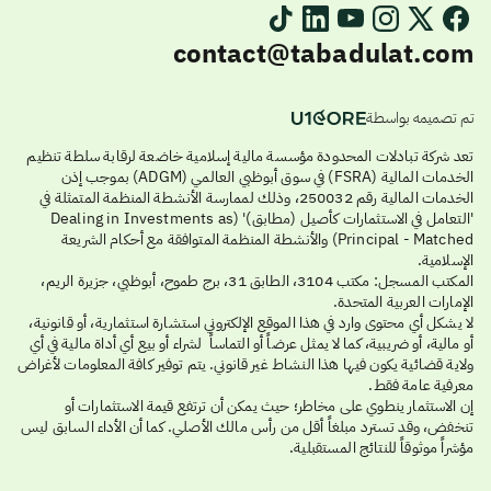
contact@tabadulat.com
تم تصميمه بواسطة
تعد شركة تبادلات المحدودة مؤسسة مالية إسلامية خاضعة لرقابة سلطة تنظيم
الخدمات المالية (FSRA) في سوق أبوظبي العالمي (ADGM) بموجب إذن
الخدمات المالية رقم 250032، وذلك لممارسة الأنشطة المنظمة المتمثلة في
'التعامل في الاستثمارات كأصيل (مطابق)' (Dealing in Investments as
Principal - Matched) والأنشطة المنظمة المتوافقة مع أحكام الشريعة
الإسلامية.
المكتب المسجل: مكتب 3104، الطابق 31، برج طموح، أبوظبي، جزيرة الريم،
الإمارات العربية المتحدة.
لا يشكل أي محتوى وارد في هذا الموقع الإلكتروني استشارة استثمارية، أو قانونية،
أو مالية، أو ضريبية، كما لا يمثل عرضاً أو التماساً لشراء أو بيع أي أداة مالية في أي
ولاية قضائية يكون فيها هذا النشاط غير قانوني. يتم توفير كافة المعلومات لأغراض
معرفية عامة فقط.
إن الاستثمار ينطوي على مخاطر؛ حيث يمكن أن ترتفع قيمة الاستثمارات أو
تنخفض، وقد تسترد مبلغاً أقل من رأس مالك الأصلي. كما أن الأداء السابق ليس
مؤشراً موثوقاً للنتائج المستقبلية.