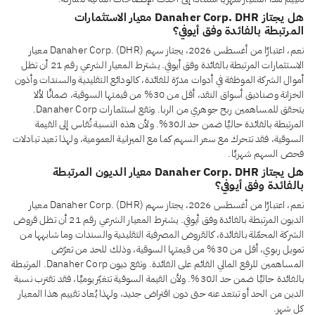
هل يجتاز Danaher Corp. DHR معيار الاستثمارات
المرتبطة بالفائدة وفق أيوفي؟
نعم، اعتبارًا من أغسطس 2026، يجتاز سهم Danaher Corp. (DHR) معيار
الاستثمارات المرتبطة بالفائدة وفق أيوفي. يشترط المعيار الشرعي رقم 21 أن تظل
أموال الشركة الموظفة في أدوات مدرّة للفائدة، كالودائع التقليدية والسندات وأذون
الخزانة وصناديق أسواق النقد، أقل من 30% من قيمتها السوقية، ضمانًا لألا
يتحقق للمساهمين ربح جوهري من الربا. وتقع استثمارات Danaher Corp.
المرتبطة بالفائدة حاليًا ضمن حد الـ30%. ولأن هذه النسبة تُقاس إلى القيمة
السوقية، فقد تتحرك مع سعر السهم كما مع الميزانية العمومية، ولهذا تعيد تبادلات
فحص السهم شهريًا.
هل يجتاز Danaher Corp. DHR معيار الديون المرتبطة
بالفائدة وفق أيوفي؟
نعم، اعتبارًا من أغسطس 2026، يجتاز سهم Danaher Corp. (DHR) معيار
الديون المرتبطة بالفائدة وفق أيوفي. يشترط المعيار الشرعي رقم 21 أن تظل قروض
الشركة المحمّلة بالفائدة، كالقروض المصرفية التقليدية والسندات وما شابهها من
تمويل ربوي، أقل من 30% من قيمتها السوقية، وذلك للحد من تعرّض
المساهمين للرفع المالي القائم على الفائدة. وتقع ديون Danaher Corp. المرتبطة
بالفائدة حاليًا ضمن حد الـ30%. ولأن القيمة السوقية تتغيّر يوميًا، فقد تقترب نسبة
الدين من الحد أو تبتعد عنه حتى دون اقتراض جديد، ولهذا يُعاد تقييم هذا المعيار
كل شهر.