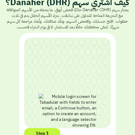
كيف أشتري سهم Danaher (DHR)؟
يجتاز سهم Danaher (DHR) حاليًا فحص أيوفي، ما يجعله من الأسهم المتوافقة
مع الشريعة المتاحة للتداول على تبادلات. شراء الأسهم الحلال يتم في ثلاث
خطوات: افتح حسابك، وافحص السهم، ونفّذ صفقتك. وتُعاد مراجعة كل سهم
شهريًا، لتبقى محفظتك حلالًا بعد الاستثمار، لا في يوم الشراء فحسب.
Step 1