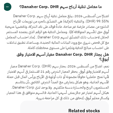
ما معامل تنقية أرباح سهم Danaher Corp. DHR؟
اعتبارًا من أغسطس 2026، يبلغ معامل تنقية أرباح سهم Danaher Corp.
(DHR) 99.55%. والتنقية (التزكية) هي التصدّق بالجزء من توزيعات الأرباح
الناشئ عن مصادر عارضة غير مباحة، عادةً فوائد على نقد الشركة، وتقتضيها منهجية
أيوفي حتى للأسهم المتوافقة كليًا. ومعامل التنقية هو الرقم الذي يعتمده المستثمر
الحلال لاحتساب ذلك التصدّق لسهم Danaher Corp.. يُعاد احتساب المعامل
مع كل فحص شهري مع ورود البيانات المالية الجديدة، ويساعدك تطبيق تبادلات
على احتساب مبالغ التنقية وتتبّعها على مستوى محفظتك كاملة.
هل يجتاز Danaher Corp. DHR معيار أسهم الامتياز وفق
أيوفي؟
نعم، اعتبارًا من أغسطس 2026، يجتاز سهم Danaher Corp. (DHR) معيار
أسهم الامتياز وفق أيوفي. يحظر المعيار الشرعي رقم 21 الاستثمار في أسهم الامتياز
لأنها تمنح حامليها حقوقًا مضمونة أو ذات أولوية في الأرباح ورأس المال قبل حملة
الأسهم العادية، وهو هيكل يتعارض مع المبدأ الشرعي القاضي بأن يتقاسم
المستثمرون الربح والخسارة بنسبة ملكيتهم. ولا يوجد لدى Danaher Corp.
هيكل أسهم امتياز غير جائز يمسّ أسهمها العادية، فالسهم متوافق في هذا المعيار.
وكسائر معايير أيوفي، يُتحقق من ذلك في كل مراجعة شهرية.
Related stocks