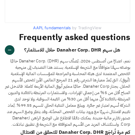
AAPL fundamentals
by TradingView
Frequently asked questions
هل سهم Danaher Corp. DHR حلال للاستثمار؟
نعم، اعتبارًا من أغسطس 2026، يُصنَّف سهم Danaher Corp. (DHR) حاليًا
بوصفه سهمًا متوافقًا مع الشريعة الإسلامية. يستند هذا التصنيف إلى منهجية
الفحص المعتمدة لدى هيئة المحاسبة والمراجعة للمؤسسات المالية الإسلامية
(أيوفي)، التي يُعدّ معيارها الشرعي رقم 21 المرجع العالمي الأبرز لفحص الأسهم
الحلال. يجتاز Danaher Corp. حاليًا معايير أيوفي المالية الأربعة كاملة: فالدخل غير
المباح أقل من 5% من إجمالي الإيرادات، والاستثمارات المرتبطة بالفائدة والديون
المرتبطة بالفائدة كلٌّ منهما أقل من 30% من القيمة السوقية، ولا توجد لدى
الشركة أسهم امتياز غير جائزة. ويبلغ معامل التنقية الحالي للسهم 99.55%. يُعاد
تقييم الامتثال شهريًا مع ورود بيانات الفحص المحدّثة، وقد يتغيّر وضع السهم عند
صدور تقارير مالية جديدة. يمكنك دائمًا الاطلاع على الوضع الراهن لـDanaher
Corp. واستكشاف المزيد من الأسهم المتوافقة مع الشريعة في تطبيق تبادلات.
كم مرة تُراجَع Danaher Corp. DHR للتحقق من الامتثال