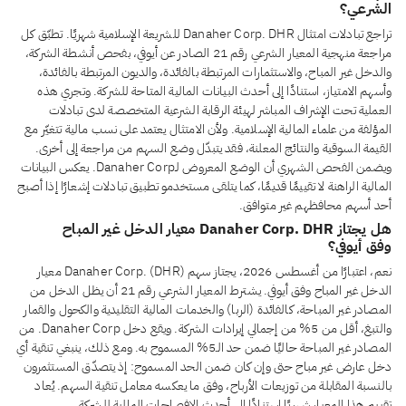
الشرعي؟
تراجع تبادلات امتثال Danaher Corp. DHR للشريعة الإسلامية شهريًا. تطبّق كل
مراجعة منهجية المعيار الشرعي رقم 21 الصادر عن أيوفي، بفحص أنشطة الشركة،
والدخل غير المباح، والاستثمارات المرتبطة بالفائدة، والديون المرتبطة بالفائدة،
وأسهم الامتياز، استنادًا إلى أحدث البيانات المالية المتاحة للشركة. وتجري هذه
العملية تحت الإشراف المباشر لهيئة الرقابة الشرعية المتخصصة لدى تبادلات
المؤلفة من علماء المالية الإسلامية. ولأن الامتثال يعتمد على نسب مالية تتغيّر مع
القيمة السوقية والنتائج المعلنة، فقد يتبدّل وضع السهم من مراجعة إلى أخرى.
ويضمن الفحص الشهري أن الوضع المعروض لـDanaher Corp. يعكس البيانات
المالية الراهنة لا تقييمًا قديمًا، كما يتلقى مستخدمو تطبيق تبادلات إشعارًا إذا أصبح
أحد أسهم محافظهم غير متوافق.
هل يجتاز Danaher Corp. DHR معيار الدخل غير المباح
وفق أيوفي؟
نعم، اعتبارًا من أغسطس 2026، يجتاز سهم Danaher Corp. (DHR) معيار
الدخل غير المباح وفق أيوفي. يشترط المعيار الشرعي رقم 21 أن يظل الدخل من
المصادر غير المباحة، كالفائدة (الربا) والخدمات المالية التقليدية والكحول والقمار
والتبغ، أقل من 5% من إجمالي إيرادات الشركة. ويقع دخل Danaher Corp. من
المصادر غير المباحة حاليًا ضمن حد الـ5% المسموح به. ومع ذلك، ينبغي تنقية أي
دخل عارض غير مباح حتى وإن كان ضمن الحد المسموح: إذ يتصدّق المستثمرون
بالنسبة المقابلة من توزيعات الأرباح، وفق ما يعكسه معامل تنقية السهم. يُعاد
تقييم هذا المعيار شهريًا استنادًا إلى أحدث الإفصاحات المالية للشركة.