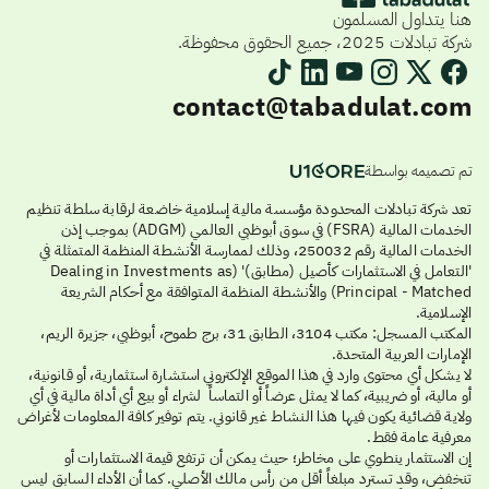
هنا يتداول المسلمون
شركة تبادلات 2025، جميع الحقوق محفوظة.
contact@tabadulat.com
تم تصميمه بواسطة
تعد شركة تبادلات المحدودة مؤسسة مالية إسلامية خاضعة لرقابة سلطة تنظيم
الخدمات المالية (FSRA) في سوق أبوظبي العالمي (ADGM) بموجب إذن
الخدمات المالية رقم 250032، وذلك لممارسة الأنشطة المنظمة المتمثلة في
'التعامل في الاستثمارات كأصيل (مطابق)' (Dealing in Investments as
Principal - Matched) والأنشطة المنظمة المتوافقة مع أحكام الشريعة
الإسلامية.
المكتب المسجل: مكتب 3104، الطابق 31، برج طموح، أبوظبي، جزيرة الريم،
الإمارات العربية المتحدة.
لا يشكل أي محتوى وارد في هذا الموقع الإلكتروني استشارة استثمارية، أو قانونية،
أو مالية، أو ضريبية، كما لا يمثل عرضاً أو التماساً لشراء أو بيع أي أداة مالية في أي
ولاية قضائية يكون فيها هذا النشاط غير قانوني. يتم توفير كافة المعلومات لأغراض
معرفية عامة فقط.
إن الاستثمار ينطوي على مخاطر؛ حيث يمكن أن ترتفع قيمة الاستثمارات أو
تنخفض، وقد تسترد مبلغاً أقل من رأس مالك الأصلي. كما أن الأداء السابق ليس