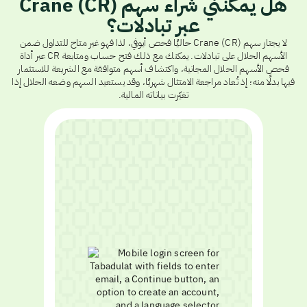
هل يمكنني شراء سهم Crane (CR)
عبر تبادلات؟
لا يجتاز سهم Crane (CR) حاليًا فحص أيوفي، لذا فهو غير متاح للتداول ضمن
الأسهم الحلال على تبادلات. يمكنك مع ذلك فتح حساب ومتابعة CR عبر أداة
فحص الأسهم الحلال المجانية، واكتشاف أسهم متوافقة مع الشريعة للاستثمار
فيها بدلًا منه؛ إذ تُعاد مراجعة الامتثال شهريًا، وقد يستعيد السهم وضعه الحلال إذا
تغيّرت بياناته المالية.