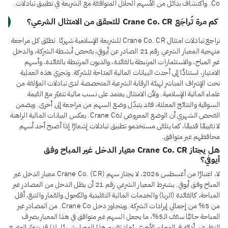
Co. واكتشاف بدائل من الأسهم الحلال المتوافقة مع الشريعة في تطبيق تبادلات.
كم مرة تُراجَع Crane Co. CR للتحقق من الامتثال الشرعي؟
تراجع تبادلات امتثال Crane Co. CR للشريعة الإسلامية شهريًا. تطبّق كل مراجعة
منهجية المعيار الشرعي رقم 21 الصادر عن أيوفي، بفحص أنشطة الشركة، والدخل
غير المباح، والاستثمارات المرتبطة بالفائدة، والديون المرتبطة بالفائدة، وأسهم
الامتياز، استنادًا إلى أحدث البيانات المالية المتاحة للشركة. وتجري هذه العملية
تحت الإشراف المباشر لهيئة الرقابة الشرعية المتخصصة لدى تبادلات المؤلفة من
علماء المالية الإسلامية. ولأن الامتثال يعتمد على نسب مالية تتغيّر مع القيمة
السوقية والنتائج المعلنة، فقد يتبدّل وضع السهم من مراجعة إلى أخرى. ويضمن
الفحص الشهري أن الوضع المعروض لـCrane Co. يعكس البيانات المالية الراهنة
لا تقييمًا قديمًا، كما يتلقى مستخدمو تطبيق تبادلات إشعارًا إذا أصبح أحد أسهم
محافظهم غير متوافق.
هل يجتاز Crane Co. CR معيار الدخل غير المباح وفق
أيوفي؟
لا، اعتبارًا من أغسطس 2026، لا يجتاز سهم Crane Co. (CR) معيار الدخل غير
المباح وفق أيوفي. يشترط المعيار الشرعي رقم 21 أن يظل الدخل من المصادر غير
المباحة، كالفائدة (الربا) والخدمات المالية التقليدية والكحول والقمار والتبغ، أقل
من 5% من إجمالي إيرادات الشركة. ويتجاوز دخل Crane Co. من المصادر غير
المباحة حاليًا سقف الـ5%، ما يجعل السهم غير متوافق في هذا المعيار بصرف
النظر عن أدائه في المعايير الأخرى. يُعاد تقييم هذا المعيار شهريًا، لذا قد يتغيّر الوضع