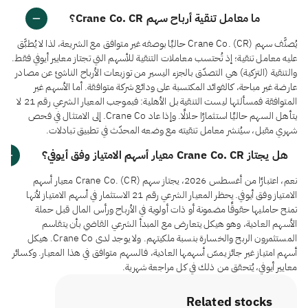
ما معامل تنقية أرباح سهم Crane Co. CR؟
يُصنَّف سهم Crane Co. (CR) حاليًا بوصفه غير متوافق مع الشريعة، لذا لا يُطبَّق
عليه معامل تنقية؛ إذ تُحتسب معاملات التنقية للأسهم التي تجتاز معايير أيوفي فقط.
والتنقية (التزكية) هي التصدّق بالجزء اليسير من توزيعات الأرباح الناشئ عن مصادر
عارضة غير مباحة، كالفوائد المكتسبة على ودائع شركة متوافقة. أما الأسهم غير
المتوافقة فمسألتها ليست التنقية بل الأهلية: فبموجب المعيار الشرعي رقم 21 لا
يتأهل السهم حاليًا استثمارًا حلالًا. وإذا عاد Crane Co. إلى الامتثال في فحص
شهري مقبل، سيُنشر معامل تنقيته مع وضعه المحدّث في تطبيق تبادلات.
هل يجتاز Crane Co. CR معيار أسهم الامتياز وفق أيوفي؟
نعم، اعتبارًا من أغسطس 2026، يجتاز سهم Crane Co. (CR) معيار أسهم
الامتياز وفق أيوفي. يحظر المعيار الشرعي رقم 21 الاستثمار في أسهم الامتياز لأنها
تمنح حامليها حقوقًا مضمونة أو ذات أولوية في الأرباح ورأس المال قبل حملة
الأسهم العادية، وهو هيكل يتعارض مع المبدأ الشرعي القاضي بأن يتقاسم
المستثمرون الربح والخسارة بنسبة ملكيتهم. ولا يوجد لدى Crane Co. هيكل
أسهم امتياز غير جائز يمسّ أسهمها العادية، فالسهم متوافق في هذا المعيار. وكسائر
معايير أيوفي، يُتحقق من ذلك في كل مراجعة شهرية.
Related stocks