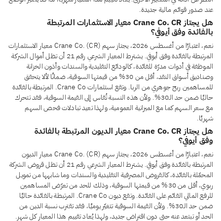
عند صدور قوائم مالية جديدة.
هل يجتاز Crane Co. CR معيار الاستثمارات المرتبطة
بالفائدة وفق أيوفي؟
نعم، اعتبارًا من أغسطس 2026، يجتاز سهم Crane Co. (CR) معيار الاستثمارات
المرتبطة بالفائدة وفق أيوفي. يشترط المعيار الشرعي رقم 21 أن تظل أموال الشركة
الموظفة في أدوات مدرّة للفائدة، كالودائع التقليدية والسندات وأذون الخزانة
وصناديق أسواق النقد، أقل من 30% من قيمتها السوقية، ضمانًا لألا يتحقق
للمساهمين ربح جوهري من الربا. وتقع استثمارات Crane Co. المرتبطة بالفائدة
حاليًا ضمن حد الـ30%. ولأن هذه النسبة تُقاس إلى القيمة السوقية، فقد تتحرك
مع سعر السهم كما مع الميزانية العمومية، ولهذا تعيد تبادلات فحص السهم
شهريًا.
هل يجتاز Crane Co. CR معيار الديون المرتبطة بالفائدة
وفق أيوفي؟
نعم، اعتبارًا من أغسطس 2026، يجتاز سهم Crane Co. (CR) معيار الديون
المرتبطة بالفائدة وفق أيوفي. يشترط المعيار الشرعي رقم 21 أن تظل قروض الشركة
المحمّلة بالفائدة، كالقروض المصرفية التقليدية والسندات وما شابهها من تمويل
ربوي، أقل من 30% من قيمتها السوقية، وذلك للحد من تعرّض المساهمين
للرفع المالي القائم على الفائدة. وتقع ديون Crane Co. المرتبطة بالفائدة حاليًا
ضمن حد الـ30%. ولأن القيمة السوقية تتغيّر يوميًا، فقد تقترب نسبة الدين من
الحد أو تبتعد عنه حتى دون اقتراض جديد، ولهذا يُعاد تقييم هذا المعيار كل شهر.