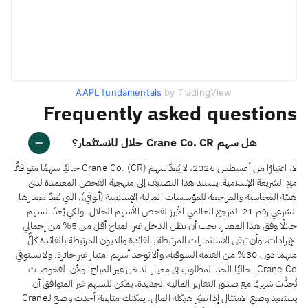
AAPL fundamentals
by TradingView
Frequently asked questions
هل سهم Crane Co. CR حلال للاستثمار؟
لا، اعتبارًا من أغسطس 2026، لا يُعدّ سهم Crane Co. (CR) حاليًا سهمًا متوافقًا
مع الشريعة الإسلامية. يستند هذا التصنيف إلى منهجية الفحص المعتمدة لدى
هيئة المحاسبة والمراجعة للمؤسسات المالية الإسلامية (أيوفي)، التي يُعدّ معيارها
الشرعي رقم 21 المرجع العالمي الأبرز لفحص الأسهم الحلال. ولكي يُعدّ السهم
حلالًا وفق هذا المعيار، يجب أن يظل الدخل غير المباح أقل من 5% من إجمالي
الإيرادات، وأن تبقى الاستثمارات المرتبطة بالفائدة والديون المرتبطة بالفائدة كلٌّ
منهما دون 30% من القيمة السوقية، وألا توجد أسهم امتياز غير جائزة. ولا يستوفي
Crane Co. حاليًا الحد المطلوب في معيار الدخل غير المباح. ولأن الفحوصات
تُحدَّث شهريًا مع صدور التقارير المالية الجديدة، يمكن للسهم غير المتوافق أن
يستعيد وضع الامتثال إذا تغيّر هيكله المالي. يمكنك متابعة أحدث وضع لـCrane