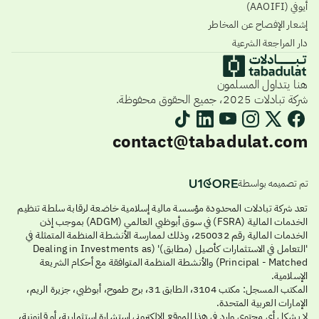
أيوفي (AAOIFI)
إشعار الإفصاح عن المخاطر
دار المراجعة الشرعية
هنا يتداول المسلمون
شركة تبادلات 2025، جميع الحقوق محفوظة.
contact@tabadulat.com
تم تصميمه بواسطة
تعد شركة تبادلات المحدودة مؤسسة مالية إسلامية خاضعة لرقابة سلطة تنظيم
الخدمات المالية (FSRA) في سوق أبوظبي العالمي (ADGM) بموجب إذن
الخدمات المالية رقم 250032، وذلك لممارسة الأنشطة المنظمة المتمثلة في
'التعامل في الاستثمارات كأصيل (مطابق)' (Dealing in Investments as
Principal - Matched) والأنشطة المنظمة المتوافقة مع أحكام الشريعة
الإسلامية.
المكتب المسجل: مكتب 3104، الطابق 31، برج طموح، أبوظبي، جزيرة الريم،
الإمارات العربية المتحدة.
لا يشكل أي محتوى وارد في هذا الموقع الإلكتروني استشارة استثمارية، أو قانونية،