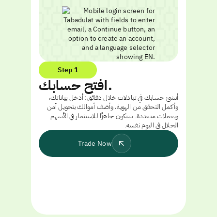
Step 1
افتح حسابك.
أنشئ حسابك في تبادلات خلال دقائق: أدخل بياناتك،
وأكمل التحقق من الهوية، وأضف أموالك بتحويل آمن
وبعملات متعددة. ستكون جاهزًا للاستثمار في الأسهم
الحلال في اليوم نفسه.
Trade Now