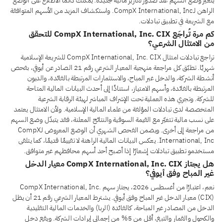
يتغيّر وضع السهم عند صدور تقارير مالية جديدة. يمكنك دائمًا الاطلاع على الوضع
الراهن لـCompX International, Inc. واستكشاف المزيد من الأسهم المتوافقة
مع الشريعة في تطبيق تبادلات.
كم مرة تُراجَع CompX International, Inc. CIX للتحقق
من الامتثال الشرعي؟
تراجع تبادلات امتثال CompX International, Inc. CIX للشريعة الإسلامية
شهريًا. تطبّق كل مراجعة منهجية المعيار الشرعي رقم 21 الصادر عن أيوفي، بفحص
أنشطة الشركة، والدخل غير المباح، والاستثمارات المرتبطة بالفائدة، والديون
المرتبطة بالفائدة، وأسهم الامتياز، استنادًا إلى أحدث البيانات المالية المتاحة
للشركة. وتجري هذه العملية تحت الإشراف المباشر لهيئة الرقابة الشرعية
المتخصصة لدى تبادلات المؤلفة من علماء المالية الإسلامية. ولأن الامتثال يعتمد
على نسب مالية تتغيّر مع القيمة السوقية والنتائج المعلنة، فقد يتبدّل وضع السهم
من مراجعة إلى أخرى. ويضمن الفحص الشهري أن الوضع المعروض لـCompX
International, Inc. يعكس البيانات المالية الراهنة لا تقييمًا قديمًا، كما يتلقى
مستخدمو تطبيق تبادلات إشعارًا إذا أصبح أحد أسهم محافظهم غير متوافق.
هل يجتاز CompX International, Inc. CIX معيار الدخل
غير المباح وفق أيوفي؟
نعم، اعتبارًا من أغسطس 2026، يجتاز سهم CompX International, Inc.
(CIX) معيار الدخل غير المباح وفق أيوفي. يشترط المعيار الشرعي رقم 21 أن يظل
الدخل من المصادر غير المباحة، كالفائدة (الربا) والخدمات المالية التقليدية
والكحول والقمار والتبغ، أقل من 5% من إجمالي إيرادات الشركة. ويقع دخل