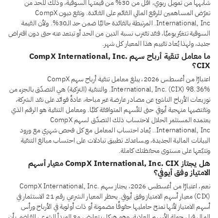
شابهها من تمويل ربوي، أقل من 30% من قيمتها السوقية، وذلك للحد من
تعرّض المساهمين للرفع المالي القائم على الفائدة. وتقع ديون CompX
International, Inc. المرتبطة بالفائدة حاليًا ضمن حد الـ30%. ولأن القيمة
السوقية تتغيّر يوميًا، فقد تقترب نسبة الدين من الحد أو تبتعد عنه حتى دون اقتراض
جديد، ولهذا يُعاد تقييم هذا المعيار كل شهر.
ما معامل تنقية أرباح سهم CompX International, Inc.
CIX؟
اعتبارًا من أغسطس 2026، يبلغ معامل تنقية أرباح سهم CompX
International, Inc. (CIX) 98.36%. والتنقية (التزكية) هي التصدّق بالجزء من
توزيعات الأرباح الناشئ عن مصادر عارضة غير مباحة، عادةً فوائد على نقد الشركة،
وتقتضيها منهجية أيوفي حتى للأسهم المتوافقة كليًا. ومعامل التنقية هو الرقم الذي
يعتمده المستثمر الحلال لاحتساب ذلك التصدّق لسهم CompX
International, Inc.. يُعاد احتساب المعامل مع كل فحص شهري مع ورود
البيانات المالية الجديدة، ويساعدك تطبيق تبادلات على احتساب مبالغ التنقية
وتتبّعها على مستوى محفظتك كاملة.
هل يجتاز CompX International, Inc. CIX معيار أسهم
الامتياز وفق أيوفي؟
نعم، اعتبارًا من أغسطس 2026، يجتاز سهم CompX International, Inc.
(CIX) معيار أسهم الامتياز وفق أيوفي. يحظر المعيار الشرعي رقم 21 الاستثمار في
أسهم الامتياز لأنها تمنح حامليها حقوقًا مضمونة أو ذات أولوية في الأرباح ورأس
المال قبل حملة الأسهم العادية، وهو هيكل يتعارض مع المبدأ الشرعي القاضي بأن