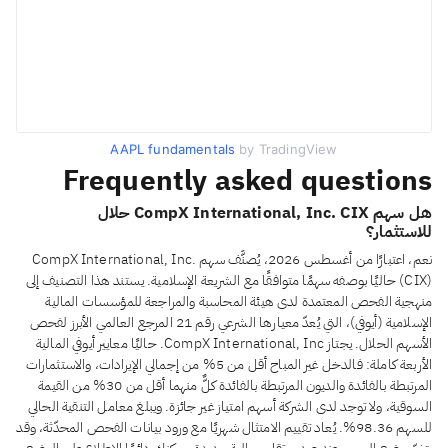
AAPL fundamentals
by TradingView
Frequently asked questions
هل سهم CompX International, Inc. CIX حلال
للاستثمار؟
نعم، اعتبارًا من أغسطس 2026، يُصنَّف سهم CompX International, Inc.
(CIX) حاليًا بوصفه سهمًا متوافقًا مع الشريعة الإسلامية. يستند هذا التصنيف إلى
منهجية الفحص المعتمدة لدى هيئة المحاسبة والمراجعة للمؤسسات المالية
الإسلامية (أيوفي)، التي يُعدّ معيارها الشرعي رقم 21 المرجع العالمي الأبرز لفحص
الأسهم الحلال. يجتاز CompX International, Inc. حاليًا معايير أيوفي المالية
الأربعة كاملة: فالدخل غير المباح أقل من 5% من إجمالي الإيرادات، والاستثمارات
المرتبطة بالفائدة والديون المرتبطة بالفائدة كلٌّ منهما أقل من 30% من القيمة
السوقية، ولا توجد لدى الشركة أسهم امتياز غير جائزة. ويبلغ معامل التنقية الحالي
للسهم 98.36%. يُعاد تقييم الامتثال شهريًا مع ورود بيانات الفحص المحدّثة، وقد