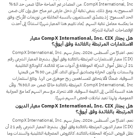
CompX International, Inc. من المصادر غير المباحة حاليًا ضمن حد الـ5%
المسموح به. ومع ذلك، ينبغي تنقية أي دخل عارض غير مباح حتى وإن كان ضمن
الحد المسموح: إذ يتصدّق المستثمرون بالنسبة المقابلة من توزيعات الأرباح، وفق
ما يعكسه معامل تنقية السهم. يُعاد تقييم هذا المعيار شهريًا استنادًا إلى أحدث
الإفصاحات المالية للشركة.
هل يجتاز CompX International, Inc. CIX معيار
الاستثمارات المرتبطة بالفائدة وفق أيوفي؟
نعم، اعتبارًا من أغسطس 2026، يجتاز سهم CompX International, Inc.
(CIX) معيار الاستثمارات المرتبطة بالفائدة وفق أيوفي. يشترط المعيار الشرعي رقم
21 أن تظل أموال الشركة الموظفة في أدوات مدرّة للفائدة، كالودائع التقليدية
والسندات وأذون الخزانة وصناديق أسواق النقد، أقل من 30% من قيمتها
السوقية، ضمانًا لألا يتحقق للمساهمين ربح جوهري من الربا. وتقع استثمارات
CompX International, Inc. المرتبطة بالفائدة حاليًا ضمن حد الـ30%. ولأن
هذه النسبة تُقاس إلى القيمة السوقية، فقد تتحرك مع سعر السهم كما مع الميزانية
العمومية، ولهذا تعيد تبادلات فحص السهم شهريًا.
هل يجتاز CompX International, Inc. CIX معيار الديون
المرتبطة بالفائدة وفق أيوفي؟
نعم، اعتبارًا من أغسطس 2026، يجتاز سهم CompX International, Inc.
(CIX) معيار الديون المرتبطة بالفائدة وفق أيوفي. يشترط المعيار الشرعي رقم 21 أن
تظل قروض الشركة المحمّلة بالفائدة، كالقروض المصرفية التقليدية والسندات وما