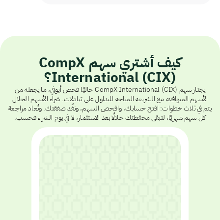
كيف أشتري سهم CompX
International (CIX)؟
يجتاز سهم CompX International (CIX) حاليًا فحص أيوفي، ما يجعله من
الأسهم المتوافقة مع الشريعة المتاحة للتداول على تبادلات. شراء الأسهم الحلال
يتم في ثلاث خطوات: افتح حسابك، وافحص السهم، ونفّذ صفقتك. وتُعاد مراجعة
كل سهم شهريًا، لتبقى محفظتك حلالًا بعد الاستثمار، لا في يوم الشراء فحسب.