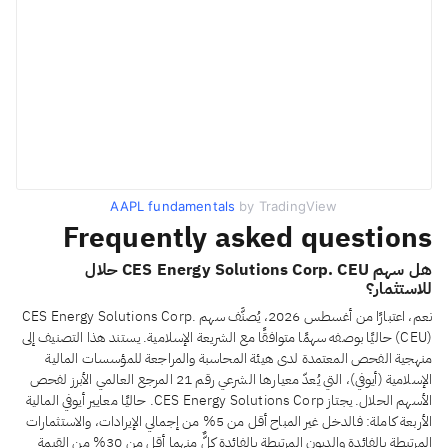
AAPL fundamentals
by TradingView
Frequently asked questions
هل سهم CES Energy Solutions Corp. CEU حلال
للاستثمار؟
نعم، اعتبارًا من أغسطس 2026، يُصنَّف سهم CES Energy Solutions Corp.
(CEU) حاليًا بوصفه سهمًا متوافقًا مع الشريعة الإسلامية. يستند هذا التصنيف إلى
منهجية الفحص المعتمدة لدى هيئة المحاسبة والمراجعة للمؤسسات المالية
الإسلامية (أيوفي)، التي يُعدّ معيارها الشرعي رقم 21 المرجع العالمي الأبرز لفحص
الأسهم الحلال. يجتاز CES Energy Solutions Corp. حاليًا معايير أيوفي المالية
الأربعة كاملة: فالدخل غير المباح أقل من 5% من إجمالي الإيرادات، والاستثمارات
المرتبطة بالفائدة والديون المرتبطة بالفائدة كلٌّ منهما أقل من 30% من القيمة