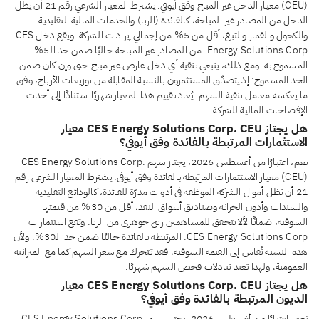
(CEU) معيار الدخل غير المباح وفق أيوفي. يشترط المعيار الشرعي رقم 21 أن يظل
الدخل من المصادر غير المباحة، كالفائدة (الربا) والخدمات المالية التقليدية
والكحول والقمار والتبغ، أقل من 5% من إجمالي إيرادات الشركة. ويقع دخل CES
Energy Solutions Corp. من المصادر غير المباحة حاليًا ضمن حد الـ5%
المسموح به. ومع ذلك، ينبغي تنقية أي دخل عارض غير مباح حتى وإن كان ضمن
الحد المسموح: إذ يتصدّق المستثمرون بالنسبة المقابلة من توزيعات الأرباح، وفق
ما يعكسه معامل تنقية السهم. يُعاد تقييم هذا المعيار شهريًا استنادًا إلى أحدث
الإفصاحات المالية للشركة.
هل يجتاز CES Energy Solutions Corp. CEU معيار
الاستثمارات المرتبطة بالفائدة وفق أيوفي؟
نعم، اعتبارًا من أغسطس 2026، يجتاز سهم CES Energy Solutions Corp.
(CEU) معيار الاستثمارات المرتبطة بالفائدة وفق أيوفي. يشترط المعيار الشرعي رقم
21 أن تظل أموال الشركة الموظفة في أدوات مدرّة للفائدة، كالودائع التقليدية
والسندات وأذون الخزانة وصناديق أسواق النقد، أقل من 30% من قيمتها
السوقية، ضمانًا لألا يتحقق للمساهمين ربح جوهري من الربا. وتقع استثمارات
CES Energy Solutions Corp. المرتبطة بالفائدة حاليًا ضمن حد الـ30%. ولأن
هذه النسبة تُقاس إلى القيمة السوقية، فقد تتحرك مع سعر السهم كما مع الميزانية
العمومية، ولهذا تعيد تبادلات فحص السهم شهريًا.
هل يجتاز CES Energy Solutions Corp. CEU معيار
الديون المرتبطة بالفائدة وفق أيوفي؟
نعم، اعتبارًا من أغسطس 2026، يجتاز سهم CES Energy Solutions Corp.