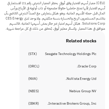
(CEU) معيار أسهم الامتياز وفق أيوفي. يحظر المعيار الشرعي رقم 21 الاستثمار في
أسهم الامتياز لأنها تمنح حامليها حقوقًا مضمونة أو ذات أولوية في الأرباح ورأس
المال قبل حملة الأسهم العادية، وهو هيكل يتعارض مع المبدأ الشرعي القاضي بأن
يتقاسم المستثمرون الربح والخسارة بنسبة ملكيتهم. ولا يوجد لدى CES Energy
Solutions Corp. هيكل أسهم امتياز غير جائز يمسّ أسهمها العادية، فالسهم
متوافق في هذا المعيار. وكسائر معايير أيوفي، يُتحقق من ذلك في كل مراجعة شهرية.
Related stocks
)
STX
(
Seagate Technology Holdings Plc
)
ORCL
(
Oracle Corp.
)
NVA
(
NuVista Energy Ltd.
)
NBIS
(
Nebius Group NV
)
IBKR
(
Interactive Brokers Group, Inc.