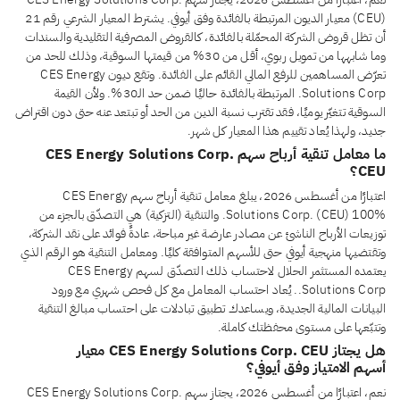
(CEU) معيار الديون المرتبطة بالفائدة وفق أيوفي. يشترط المعيار الشرعي رقم 21
أن تظل قروض الشركة المحمّلة بالفائدة، كالقروض المصرفية التقليدية والسندات
وما شابهها من تمويل ربوي، أقل من 30% من قيمتها السوقية، وذلك للحد من
تعرّض المساهمين للرفع المالي القائم على الفائدة. وتقع ديون CES Energy
Solutions Corp. المرتبطة بالفائدة حاليًا ضمن حد الـ30%. ولأن القيمة
السوقية تتغيّر يوميًا، فقد تقترب نسبة الدين من الحد أو تبتعد عنه حتى دون اقتراض
جديد، ولهذا يُعاد تقييم هذا المعيار كل شهر.
ما معامل تنقية أرباح سهم CES Energy Solutions Corp.
CEU؟
اعتبارًا من أغسطس 2026، يبلغ معامل تنقية أرباح سهم CES Energy
Solutions Corp. (CEU) 100%. والتنقية (التزكية) هي التصدّق بالجزء من
توزيعات الأرباح الناشئ عن مصادر عارضة غير مباحة، عادةً فوائد على نقد الشركة،
وتقتضيها منهجية أيوفي حتى للأسهم المتوافقة كليًا. ومعامل التنقية هو الرقم الذي
يعتمده المستثمر الحلال لاحتساب ذلك التصدّق لسهم CES Energy
Solutions Corp.. يُعاد احتساب المعامل مع كل فحص شهري مع ورود
البيانات المالية الجديدة، ويساعدك تطبيق تبادلات على احتساب مبالغ التنقية
وتتبّعها على مستوى محفظتك كاملة.
هل يجتاز CES Energy Solutions Corp. CEU معيار
أسهم الامتياز وفق أيوفي؟
نعم، اعتبارًا من أغسطس 2026، يجتاز سهم CES Energy Solutions Corp.