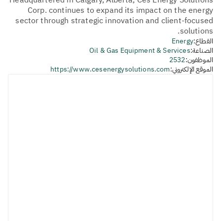
Headquartered in Calgary, Alberta, Ces Energy Solutions
Corp. continues to expand its impact on the energy
sector through strategic innovation and client-focused
solutions.
القطاع:
Energy
الصناعة:
Oil & Gas Equipment & Services
الموظفون:
2532
الموقع الإلكتروني:
https://www.cesenergysolutions.com