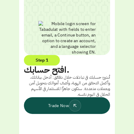
Step 1
افتح حسابك.
أنشئ حسابك في تبادلات خلال دقائق: أدخل بياناتك،
وأكمل التحقق من الهوية، وأضف أموالك بتحويل آمن
وبعملات متعددة. ستكون جاهزًا للاستثمار في الأسهم
الحلال في اليوم نفسه.
Trade Now