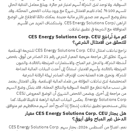
السوقية، ولا توجد لدى الشركة أسهم امتياز غير جائزة. ويبلغ معامل التنقية الحالي
للسهم 100%. يُعاد تقييم الامتثال شهريًا مع ورود بيانات الفحص المحدّثة، وقد
يتغيّر وضع السهم عند صدور تقارير مالية جديدة. يمكنك دائمًا الاطلاع على الوضع
الراهن لـCES Energy Solutions Corp. واستكشاف المزيد من الأسهم
المتوافقة مع الشريعة في تطبيق تبادلات.
كم مرة تُراجَع CES Energy Solutions Corp. CEU
للتحقق من الامتثال الشرعي؟
تراجع تبادلات امتثال CES Energy Solutions Corp. CEU للشريعة الإسلامية
شهريًا. تطبّق كل مراجعة منهجية المعيار الشرعي رقم 21 الصادر عن أيوفي، بفحص
أنشطة الشركة، والدخل غير المباح، والاستثمارات المرتبطة بالفائدة، والديون
المرتبطة بالفائدة، وأسهم الامتياز، استنادًا إلى أحدث البيانات المالية المتاحة
للشركة. وتجري هذه العملية تحت الإشراف المباشر لهيئة الرقابة الشرعية
المتخصصة لدى تبادلات المؤلفة من علماء المالية الإسلامية. ولأن الامتثال يعتمد
على نسب مالية تتغيّر مع القيمة السوقية والنتائج المعلنة، فقد يتبدّل وضع السهم
من مراجعة إلى أخرى. ويضمن الفحص الشهري أن الوضع المعروض لـCES
Energy Solutions Corp. يعكس البيانات المالية الراهنة لا تقييمًا قديمًا، كما
يتلقى مستخدمو تطبيق تبادلات إشعارًا إذا أصبح أحد أسهم محافظهم غير متوافق.
هل يجتاز CES Energy Solutions Corp. CEU معيار
الدخل غير المباح وفق أيوفي؟
نعم، اعتبارًا من أغسطس 2026، يجتاز سهم CES Energy Solutions Corp.