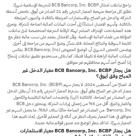
تراجع تبادلات امتثال BCB Bancorp, Inc. BCBP للشريعة الإسلامية شهريًا.
تطبّق كل مراجعة منهجية المعيار الشرعي رقم 21 الصادر عن أيوفي، بفحص أنشطة
الشركة، والدخل غير المباح، والاستثمارات المرتبطة بالفائدة، والديون المرتبطة
بالفائدة، وأسهم الامتياز، استنادًا إلى أحدث البيانات المالية المتاحة للشركة. وتجري
هذه العملية تحت الإشراف المباشر لهيئة الرقابة الشرعية المتخصصة لدى تبادلات
المؤلفة من علماء المالية الإسلامية. ولأن الامتثال يعتمد على نسب مالية تتغيّر مع
القيمة السوقية والنتائج المعلنة، فقد يتبدّل وضع السهم من مراجعة إلى أخرى.
ويضمن الفحص الشهري أن الوضع المعروض لـBCB Bancorp, Inc. يعكس
البيانات المالية الراهنة لا تقييمًا قديمًا، كما يتلقى مستخدمو تطبيق تبادلات إشعارًا
إذا أصبح أحد أسهم محافظهم غير متوافق.
هل يجتاز BCB Bancorp, Inc. BCBP معيار الدخل غير
المباح وفق أيوفي؟
لا، اعتبارًا من أغسطس 2026، لا يجتاز سهم BCB Bancorp, Inc. (BCBP)
معيار الدخل غير المباح وفق أيوفي. يشترط المعيار الشرعي رقم 21 أن يظل الدخل
من المصادر غير المباحة، كالفائدة (الربا) والخدمات المالية التقليدية والكحول
والقمار والتبغ، أقل من 5% من إجمالي إيرادات الشركة. ويتجاوز دخل BCB
Bancorp, Inc. من المصادر غير المباحة حاليًا سقف الـ5%، ما يجعل السهم غير
متوافق في هذا المعيار بصرف النظر عن أدائه في المعايير الأخرى. يُعاد تقييم هذا
المعيار شهريًا، لذا قد يتغيّر الوضع عند صدور قوائم مالية جديدة.
هل يجتاز BCB Bancorp, Inc. BCBP معيار الاستثمارات