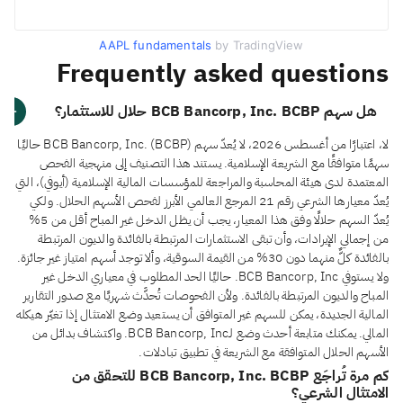
AAPL fundamentals
by TradingView
Frequently asked questions
هل سهم BCB Bancorp, Inc. BCBP حلال للاستثمار؟
لا، اعتبارًا من أغسطس 2026، لا يُعدّ سهم BCB Bancorp, Inc. (BCBP) حاليًا
سهمًا متوافقًا مع الشريعة الإسلامية. يستند هذا التصنيف إلى منهجية الفحص
المعتمدة لدى هيئة المحاسبة والمراجعة للمؤسسات المالية الإسلامية (أيوفي)، التي
يُعدّ معيارها الشرعي رقم 21 المرجع العالمي الأبرز لفحص الأسهم الحلال. ولكي
يُعدّ السهم حلالًا وفق هذا المعيار، يجب أن يظل الدخل غير المباح أقل من 5%
من إجمالي الإيرادات، وأن تبقى الاستثمارات المرتبطة بالفائدة والديون المرتبطة
بالفائدة كلٌّ منهما دون 30% من القيمة السوقية، وألا توجد أسهم امتياز غير جائزة.
ولا يستوفي BCB Bancorp, Inc. حاليًا الحد المطلوب في معياري الدخل غير
المباح والديون المرتبطة بالفائدة. ولأن الفحوصات تُحدَّث شهريًا مع صدور التقارير
المالية الجديدة، يمكن للسهم غير المتوافق أن يستعيد وضع الامتثال إذا تغيّر هيكله
المالي. يمكنك متابعة أحدث وضع لـBCB Bancorp, Inc. واكتشاف بدائل من
الأسهم الحلال المتوافقة مع الشريعة في تطبيق تبادلات.
كم مرة تُراجَع BCB Bancorp, Inc. BCBP للتحقق من
الامتثال الشرعي؟