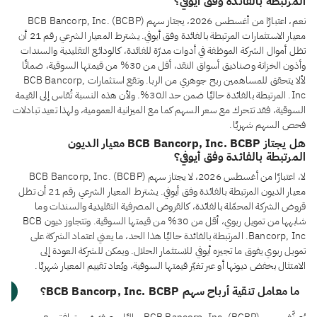
المرتبطة بالفائدة وفق أيوفي؟
نعم، اعتبارًا من أغسطس 2026، يجتاز سهم BCB Bancorp, Inc. (BCBP)
معيار الاستثمارات المرتبطة بالفائدة وفق أيوفي. يشترط المعيار الشرعي رقم 21 أن
تظل أموال الشركة الموظفة في أدوات مدرّة للفائدة، كالودائع التقليدية والسندات
وأذون الخزانة وصناديق أسواق النقد، أقل من 30% من قيمتها السوقية، ضمانًا
لألا يتحقق للمساهمين ربح جوهري من الربا. وتقع استثمارات BCB Bancorp,
Inc. المرتبطة بالفائدة حاليًا ضمن حد الـ30%. ولأن هذه النسبة تُقاس إلى القيمة
السوقية، فقد تتحرك مع سعر السهم كما مع الميزانية العمومية، ولهذا تعيد تبادلات
فحص السهم شهريًا.
هل يجتاز BCB Bancorp, Inc. BCBP معيار الديون
المرتبطة بالفائدة وفق أيوفي؟
لا، اعتبارًا من أغسطس 2026، لا يجتاز سهم BCB Bancorp, Inc. (BCBP)
معيار الديون المرتبطة بالفائدة وفق أيوفي. يشترط المعيار الشرعي رقم 21 أن تظل
قروض الشركة المحمّلة بالفائدة، كالقروض المصرفية التقليدية والسندات وما
شابهها من تمويل ربوي، أقل من 30% من قيمتها السوقية. وتتجاوز ديون BCB
Bancorp, Inc. المرتبطة بالفائدة حاليًا هذا الحد، ما يعني اعتماد الشركة على
تمويل ربوي يفوق ما تجيزه أيوفي للاستثمار الحلال. ويمكن للشركة العودة إلى
الامتثال بخفض ديونها أو عبر تغيّر قيمتها السوقية، ويُعاد تقييم المعيار شهريًا.
ما معامل تنقية أرباح سهم BCB Bancorp, Inc. BCBP؟