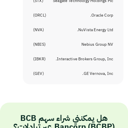
)
STX
(
Seagate Technology Holdings Plc
)
ORCL
(
Oracle Corp.
)
NVA
(
NuVista Energy Ltd.
)
NBIS
(
Nebius Group NV
)
IBKR
(
Interactive Brokers Group, Inc.
)
GEV
(
GE Vernova, Inc.
هل يمكنني شراء سهم BCB
Bancorp (BCBP) عبر تبادلات؟