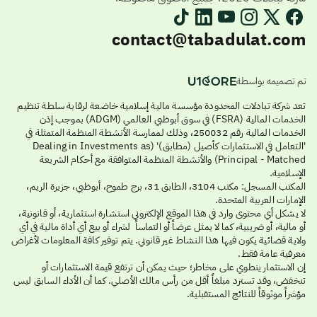
contact@tabadulat.com
تم تصميمه بواسطة
تعد شركة تبادلات المحدودة مؤسسة مالية إسلامية خاضعة لرقابة سلطة تنظيم
الخدمات المالية (FSRA) في سوق أبوظبي العالمي (ADGM) بموجب إذن
الخدمات المالية رقم 250032، وذلك لممارسة الأنشطة المنظمة المتمثلة في
'التعامل في الاستثمارات كأصيل (مطابق)' (Dealing in Investments as
Principal - Matched) والأنشطة المنظمة المتوافقة مع أحكام الشريعة
الإسلامية.
المكتب المسجل: مكتب 3104، الطابق 31، برج طموح، أبوظبي، جزيرة الريم،
الإمارات العربية المتحدة.
لا يشكل أي محتوى وارد في هذا الموقع الإلكتروني استشارة استثمارية، أو قانونية،
أو مالية، أو ضريبية، كما لا يمثل عرضاً أو التماساً لشراء أو بيع أي أداة مالية في أي
ولاية قضائية يكون فيها هذا النشاط غير قانوني. يتم توفير كافة المعلومات لأغراض
معرفية عامة فقط.
إن الاستثمار ينطوي على مخاطر؛ حيث يمكن أن ترتفع قيمة الاستثمارات أو
تنخفض، وقد تسترد مبلغاً أقل من رأس مالك الأصلي. كما أن الأداء السابق ليس
مؤشراً موثوقاً للنتائج المستقبلية.