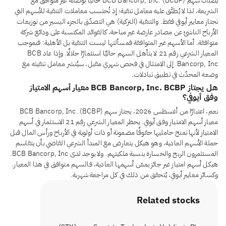
يُصنَّف سهم BCB Bancorp, Inc. (BCBP) حاليًا بوصفه غير متوافق مع
الشريعة، لذا لا يُطبَّق عليه معامل تنقية؛ إذ تُحتسب معاملات التنقية للأسهم التي
تجتاز معايير أيوفي فقط. والتنقية (التزكية) هي التصدّق بالجزء اليسير من توزيعات
الأرباح الناشئ عن مصادر عارضة غير مباحة، كالفوائد المكتسبة على ودائع شركة
متوافقة. أما الأسهم غير المتوافقة فمسألتها ليست التنقية بل الأهلية: فبموجب
المعيار الشرعي رقم 21 لا يتأهل السهم حاليًا استثمارًا حلالًا. وإذا عاد BCB
Bancorp, Inc. إلى الامتثال في فحص شهري مقبل، سيُنشر معامل تنقيته مع
وضعه المحدّث في تطبيق تبادلات.
هل يجتاز BCB Bancorp, Inc. BCBP معيار أسهم الامتياز
وفق أيوفي؟
نعم، اعتبارًا من أغسطس 2026، يجتاز سهم BCB Bancorp, Inc. (BCBP)
معيار أسهم الامتياز وفق أيوفي. يحظر المعيار الشرعي رقم 21 الاستثمار في أسهم
الامتياز لأنها تمنح حامليها حقوقًا مضمونة أو ذات أولوية في الأرباح ورأس المال قبل
حملة الأسهم العادية، وهو هيكل يتعارض مع المبدأ الشرعي القاضي بأن يتقاسم
المستثمرون الربح والخسارة بنسبة ملكيتهم. ولا يوجد لدى BCB Bancorp, Inc.
هيكل أسهم امتياز غير جائز يمسّ أسهمها العادية، فالسهم متوافق في هذا المعيار.
وكسائر معايير أيوفي، يُتحقق من ذلك في كل مراجعة شهرية.
Related stocks