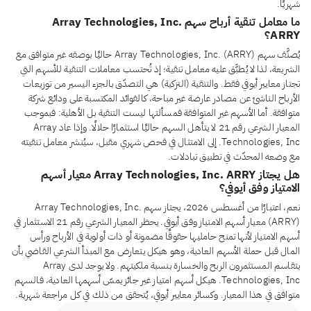
شهريًا.
ما معامل تنقية أرباح سهم Array Technologies, Inc.
ARRY؟
يُصنَّف سهم Array Technologies, Inc. (ARRY) حاليًا بوصفه غير متوافق مع
الشريعة، لذا لا يُطبَّق عليه معامل تنقية؛ إذ تُحتسب معاملات التنقية للأسهم التي
تجتاز معايير أيوفي فقط. والتنقية (التزكية) هي التصدّق بالجزء اليسير من توزيعات
الأرباح الناشئ عن مصادر عارضة غير مباحة، كالفوائد المكتسبة على ودائع شركة
متوافقة. أما الأسهم غير المتوافقة فمسألتها ليست التنقية بل الأهلية: فبموجب
المعيار الشرعي رقم 21 لا يتأهل السهم حاليًا استثمارًا حلالًا. وإذا عاد Array
Technologies, Inc. إلى الامتثال في فحص شهري مقبل، سيُنشر معامل تنقيته
مع وضعه المحدّث في تطبيق تبادلات.
هل يجتاز Array Technologies, Inc. ARRY معيار أسهم
الامتياز وفق أيوفي؟
نعم، اعتبارًا من أغسطس 2026، يجتاز سهم Array Technologies, Inc.
(ARRY) معيار أسهم الامتياز وفق أيوفي. يحظر المعيار الشرعي رقم 21 الاستثمار في
أسهم الامتياز لأنها تمنح حامليها حقوقًا مضمونة أو ذات أولوية في الأرباح ورأس
المال قبل حملة الأسهم العادية، وهو هيكل يتعارض مع المبدأ الشرعي القاضي بأن
يتقاسم المستثمرون الربح والخسارة بنسبة ملكيتهم. ولا يوجد لدى Array
Technologies, Inc. هيكل أسهم امتياز غير جائز يمسّ أسهمها العادية، فالسهم
متوافق في هذا المعيار. وكسائر معايير أيوفي، يُتحقق من ذلك في كل مراجعة شهرية.