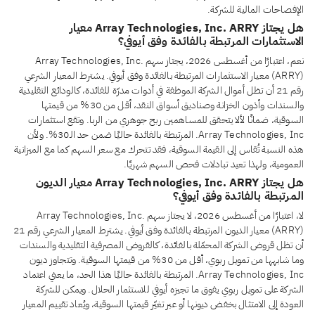
الإفصاحات المالية للشركة.
هل يجتاز Array Technologies, Inc. ARRY معيار
الاستثمارات المرتبطة بالفائدة وفق أيوفي؟
نعم، اعتبارًا من أغسطس 2026، يجتاز سهم Array Technologies, Inc.
(ARRY) معيار الاستثمارات المرتبطة بالفائدة وفق أيوفي. يشترط المعيار الشرعي
رقم 21 أن تظل أموال الشركة الموظفة في أدوات مدرّة للفائدة، كالودائع التقليدية
والسندات وأذون الخزانة وصناديق أسواق النقد، أقل من 30% من قيمتها
السوقية، ضمانًا لألا يتحقق للمساهمين ربح جوهري من الربا. وتقع استثمارات
Array Technologies, Inc. المرتبطة بالفائدة حاليًا ضمن حد الـ30%. ولأن
هذه النسبة تُقاس إلى القيمة السوقية، فقد تتحرك مع سعر السهم كما مع الميزانية
العمومية، ولهذا تعيد تبادلات فحص السهم شهريًا.
هل يجتاز Array Technologies, Inc. ARRY معيار الديون
المرتبطة بالفائدة وفق أيوفي؟
لا، اعتبارًا من أغسطس 2026، لا يجتاز سهم Array Technologies, Inc.
(ARRY) معيار الديون المرتبطة بالفائدة وفق أيوفي. يشترط المعيار الشرعي رقم 21
أن تظل قروض الشركة المحمّلة بالفائدة، كالقروض المصرفية التقليدية والسندات
وما شابهها من تمويل ربوي، أقل من 30% من قيمتها السوقية. وتتجاوز ديون
Array Technologies, Inc. المرتبطة بالفائدة حاليًا هذا الحد، ما يعني اعتماد
الشركة على تمويل ربوي يفوق ما تجيزه أيوفي للاستثمار الحلال. ويمكن للشركة
العودة إلى الامتثال بخفض ديونها أو عبر تغيّر قيمتها السوقية، ويُعاد تقييم المعيار