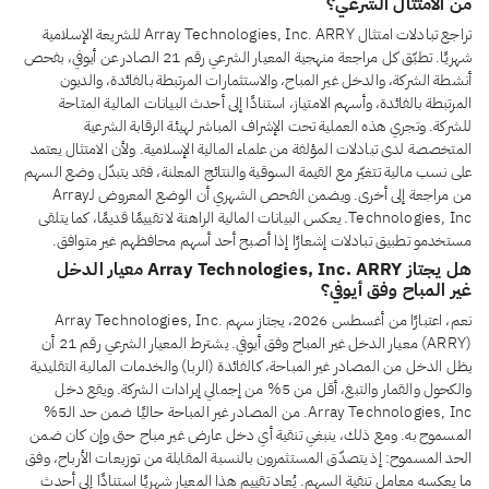
من الامتثال الشرعي؟
تراجع تبادلات امتثال Array Technologies, Inc. ARRY للشريعة الإسلامية
شهريًا. تطبّق كل مراجعة منهجية المعيار الشرعي رقم 21 الصادر عن أيوفي، بفحص
أنشطة الشركة، والدخل غير المباح، والاستثمارات المرتبطة بالفائدة، والديون
المرتبطة بالفائدة، وأسهم الامتياز، استنادًا إلى أحدث البيانات المالية المتاحة
للشركة. وتجري هذه العملية تحت الإشراف المباشر لهيئة الرقابة الشرعية
المتخصصة لدى تبادلات المؤلفة من علماء المالية الإسلامية. ولأن الامتثال يعتمد
على نسب مالية تتغيّر مع القيمة السوقية والنتائج المعلنة، فقد يتبدّل وضع السهم
من مراجعة إلى أخرى. ويضمن الفحص الشهري أن الوضع المعروض لـArray
Technologies, Inc. يعكس البيانات المالية الراهنة لا تقييمًا قديمًا، كما يتلقى
مستخدمو تطبيق تبادلات إشعارًا إذا أصبح أحد أسهم محافظهم غير متوافق.
هل يجتاز Array Technologies, Inc. ARRY معيار الدخل
غير المباح وفق أيوفي؟
نعم، اعتبارًا من أغسطس 2026، يجتاز سهم Array Technologies, Inc.
(ARRY) معيار الدخل غير المباح وفق أيوفي. يشترط المعيار الشرعي رقم 21 أن
يظل الدخل من المصادر غير المباحة، كالفائدة (الربا) والخدمات المالية التقليدية
والكحول والقمار والتبغ، أقل من 5% من إجمالي إيرادات الشركة. ويقع دخل
Array Technologies, Inc. من المصادر غير المباحة حاليًا ضمن حد الـ5%
المسموح به. ومع ذلك، ينبغي تنقية أي دخل عارض غير مباح حتى وإن كان ضمن
الحد المسموح: إذ يتصدّق المستثمرون بالنسبة المقابلة من توزيعات الأرباح، وفق
ما يعكسه معامل تنقية السهم. يُعاد تقييم هذا المعيار شهريًا استنادًا إلى أحدث