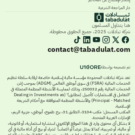
دار المراجعة الشرعية
هنا يتداول المسلمون
شركة تبادلات 2025، جميع الحقوق محفوظة.
contact@tabadulat.com
تم تصميمه بواسطة
تعد شركة تبادلات المحدودة مؤسسة مالية إسلامية خاضعة لرقابة سلطة تنظيم
الخدمات المالية (FSRA) في سوق أبوظبي العالمي (ADGM) بموجب إذن
الخدمات المالية رقم 250032، وذلك لممارسة الأنشطة المنظمة المتمثلة في
'التعامل في الاستثمارات كأصيل (مطابق)' (Dealing in Investments as
Principal - Matched) والأنشطة المنظمة المتوافقة مع أحكام الشريعة
الإسلامية.
المكتب المسجل: مكتب 3104، الطابق 31، برج طموح، أبوظبي، جزيرة الريم،
الإمارات العربية المتحدة.
لا يشكل أي محتوى وارد في هذا الموقع الإلكتروني استشارة استثمارية، أو قانونية،
أو مالية، أو ضريبية، كما لا يمثل عرضاً أو التماساً لشراء أو بيع أي أداة مالية في أي
ولاية قضائية يكون فيها هذا النشاط غير قانوني. يتم توفير كافة المعلومات لأغراض