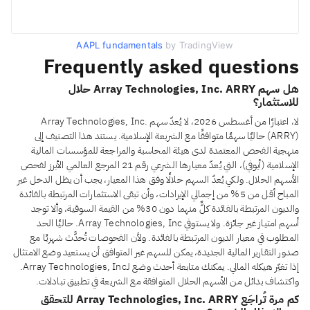
AAPL fundamentals
by TradingView
Frequently asked questions
هل سهم Array Technologies, Inc. ARRY حلال
للاستثمار؟
لا، اعتبارًا من أغسطس 2026، لا يُعدّ سهم Array Technologies, Inc.
(ARRY) حاليًا سهمًا متوافقًا مع الشريعة الإسلامية. يستند هذا التصنيف إلى
منهجية الفحص المعتمدة لدى هيئة المحاسبة والمراجعة للمؤسسات المالية
الإسلامية (أيوفي)، التي يُعدّ معيارها الشرعي رقم 21 المرجع العالمي الأبرز لفحص
الأسهم الحلال. ولكي يُعدّ السهم حلالًا وفق هذا المعيار، يجب أن يظل الدخل غير
المباح أقل من 5% من إجمالي الإيرادات، وأن تبقى الاستثمارات المرتبطة بالفائدة
والديون المرتبطة بالفائدة كلٌّ منهما دون 30% من القيمة السوقية، وألا توجد
أسهم امتياز غير جائزة. ولا يستوفي Array Technologies, Inc. حاليًا الحد
المطلوب في معيار الديون المرتبطة بالفائدة. ولأن الفحوصات تُحدَّث شهريًا مع
صدور التقارير المالية الجديدة، يمكن للسهم غير المتوافق أن يستعيد وضع الامتثال
إذا تغيّر هيكله المالي. يمكنك متابعة أحدث وضع لـArray Technologies, Inc.
واكتشاف بدائل من الأسهم الحلال المتوافقة مع الشريعة في تطبيق تبادلات.
كم مرة تُراجَع Array Technologies, Inc. ARRY للتحقق