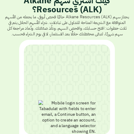
كيف أشتري سهم Alkane
Resources (ALK)؟
يجتاز سهم Alkane Resources (ALK) حاليًا فحص أيوفي، ما يجعله من الأسهم
المتوافقة مع الشريعة المتاحة للتداول على تبادلات. شراء الأسهم الحلال يتم في
ثلاث خطوات: افتح حسابك، وافحص السهم، ونفّذ صفقتك. وتُعاد مراجعة كل
سهم شهريًا، لتبقى محفظتك حلالًا بعد الاستثمار، لا في يوم الشراء فحسب.