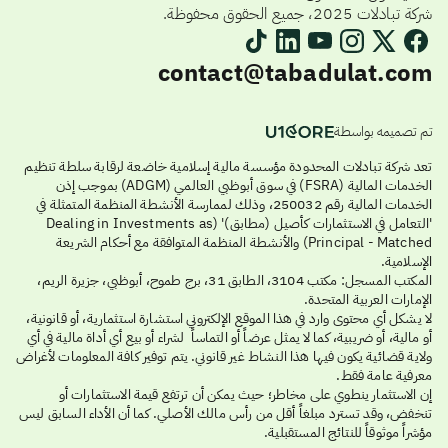
شركة تبادلات 2025، جميع الحقوق محفوظة.
contact@tabadulat.com
تم تصميمه بواسطة
تعد شركة تبادلات المحدودة مؤسسة مالية إسلامية خاضعة لرقابة سلطة تنظيم
الخدمات المالية (FSRA) في سوق أبوظبي العالمي (ADGM) بموجب إذن
الخدمات المالية رقم 250032، وذلك لممارسة الأنشطة المنظمة المتمثلة في
'التعامل في الاستثمارات كأصيل (مطابق)' (Dealing in Investments as
Principal - Matched) والأنشطة المنظمة المتوافقة مع أحكام الشريعة
الإسلامية.
المكتب المسجل: مكتب 3104، الطابق 31، برج طموح، أبوظبي، جزيرة الريم،
الإمارات العربية المتحدة.
لا يشكل أي محتوى وارد في هذا الموقع الإلكتروني استشارة استثمارية، أو قانونية،
أو مالية، أو ضريبية، كما لا يمثل عرضاً أو التماساً لشراء أو بيع أي أداة مالية في أي
ولاية قضائية يكون فيها هذا النشاط غير قانوني. يتم توفير كافة المعلومات لأغراض
معرفية عامة فقط.
إن الاستثمار ينطوي على مخاطر؛ حيث يمكن أن ترتفع قيمة الاستثمارات أو
تنخفض، وقد تسترد مبلغاً أقل من رأس مالك الأصلي. كما أن الأداء السابق ليس
مؤشراً موثوقاً للنتائج المستقبلية.