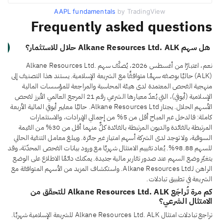
AAPL fundamentals
by TradingView
Frequently asked questions
هل سهم Alkane Resources Ltd. ALK حلال للاستثمار؟
نعم، اعتبارًا من أغسطس 2026، يُصنَّف سهم Alkane Resources Ltd.
(ALK) حاليًا بوصفه سهمًا متوافقًا مع الشريعة الإسلامية. يستند هذا التصنيف إلى
منهجية الفحص المعتمدة لدى هيئة المحاسبة والمراجعة للمؤسسات المالية
الإسلامية (أيوفي)، التي يُعدّ معيارها الشرعي رقم 21 المرجع العالمي الأبرز لفحص
الأسهم الحلال. يجتاز Alkane Resources Ltd. حاليًا معايير أيوفي المالية الأربعة
كاملة: فالدخل غير المباح أقل من 5% من إجمالي الإيرادات، والاستثمارات
المرتبطة بالفائدة والديون المرتبطة بالفائدة كلٌّ منهما أقل من 30% من القيمة
السوقية، ولا توجد لدى الشركة أسهم امتياز غير جائزة. ويبلغ معامل التنقية الحالي
للسهم 98.88%. يُعاد تقييم الامتثال شهريًا مع ورود بيانات الفحص المحدّثة، وقد
يتغيّر وضع السهم عند صدور تقارير مالية جديدة. يمكنك دائمًا الاطلاع على الوضع
الراهن لـAlkane Resources Ltd. واستكشاف المزيد من الأسهم المتوافقة مع
الشريعة في تطبيق تبادلات.
كم مرة تُراجَع Alkane Resources Ltd. ALK للتحقق من
الامتثال الشرعي؟
تراجع تبادلات امتثال Alkane Resources Ltd. ALK للشريعة الإسلامية شهريًا.