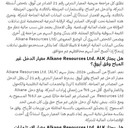
تطبّق كل مراجعة منهجية المعيار الشرعي رقم 21 الصادر عن أيوفي، بفحص أنشطة
الشركة، والدخل غير المباح، والاستثمارات المرتبطة بالفائدة، والديون المرتبطة
بالفائدة، وأسهم الامتياز، استنادًا إلى أحدث البيانات المالية المتاحة للشركة. وتجري
هذه العملية تحت الإشراف المباشر لهيئة الرقابة الشرعية المتخصصة لدى تبادلات
المؤلفة من علماء المالية الإسلامية. ولأن الامتثال يعتمد على نسب مالية تتغيّر مع
القيمة السوقية والنتائج المعلنة، فقد يتبدّل وضع السهم من مراجعة إلى أخرى.
ويضمن الفحص الشهري أن الوضع المعروض لـAlkane Resources Ltd.
يعكس البيانات المالية الراهنة لا تقييمًا قديمًا، كما يتلقى مستخدمو تطبيق تبادلات
إشعارًا إذا أصبح أحد أسهم محافظهم غير متوافق.
هل يجتاز Alkane Resources Ltd. ALK معيار الدخل غير
المباح وفق أيوفي؟
نعم، اعتبارًا من أغسطس 2026، يجتاز سهم Alkane Resources Ltd. (ALK)
معيار الدخل غير المباح وفق أيوفي. يشترط المعيار الشرعي رقم 21 أن يظل الدخل
من المصادر غير المباحة، كالفائدة (الربا) والخدمات المالية التقليدية والكحول
والقمار والتبغ، أقل من 5% من إجمالي إيرادات الشركة. ويقع دخل Alkane
Resources Ltd. من المصادر غير المباحة حاليًا ضمن حد الـ5% المسموح به.
ومع ذلك، ينبغي تنقية أي دخل عارض غير مباح حتى وإن كان ضمن الحد
المسموح: إذ يتصدّق المستثمرون بالنسبة المقابلة من توزيعات الأرباح، وفق ما
يعكسه معامل تنقية السهم. يُعاد تقييم هذا المعيار شهريًا استنادًا إلى أحدث
الإفصاحات المالية للشركة.
هل يجتاز Alkane Resources Ltd. ALK معيار الاستثمارات