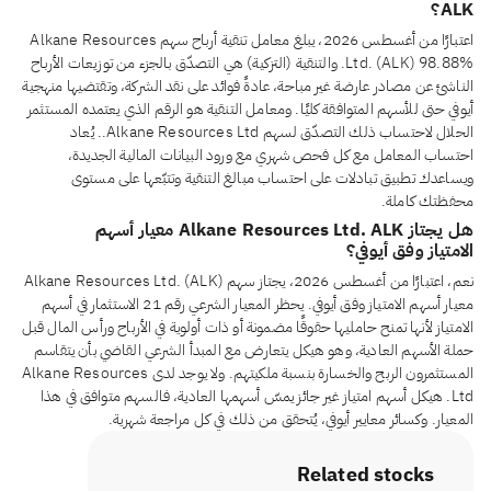
ALK؟
اعتبارًا من أغسطس 2026، يبلغ معامل تنقية أرباح سهم Alkane Resources
Ltd. (ALK) 98.88%. والتنقية (التزكية) هي التصدّق بالجزء من توزيعات الأرباح
الناشئ عن مصادر عارضة غير مباحة، عادةً فوائد على نقد الشركة، وتقتضيها منهجية
أيوفي حتى للأسهم المتوافقة كليًا. ومعامل التنقية هو الرقم الذي يعتمده المستثمر
الحلال لاحتساب ذلك التصدّق لسهم Alkane Resources Ltd.. يُعاد
احتساب المعامل مع كل فحص شهري مع ورود البيانات المالية الجديدة،
ويساعدك تطبيق تبادلات على احتساب مبالغ التنقية وتتبّعها على مستوى
محفظتك كاملة.
هل يجتاز Alkane Resources Ltd. ALK معيار أسهم
الامتياز وفق أيوفي؟
نعم، اعتبارًا من أغسطس 2026، يجتاز سهم Alkane Resources Ltd. (ALK)
معيار أسهم الامتياز وفق أيوفي. يحظر المعيار الشرعي رقم 21 الاستثمار في أسهم
الامتياز لأنها تمنح حامليها حقوقًا مضمونة أو ذات أولوية في الأرباح ورأس المال قبل
حملة الأسهم العادية، وهو هيكل يتعارض مع المبدأ الشرعي القاضي بأن يتقاسم
المستثمرون الربح والخسارة بنسبة ملكيتهم. ولا يوجد لدى Alkane Resources
Ltd. هيكل أسهم امتياز غير جائز يمسّ أسهمها العادية، فالسهم متوافق في هذا
المعيار. وكسائر معايير أيوفي، يُتحقق من ذلك في كل مراجعة شهرية.
Related stocks