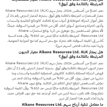
المرتبطة بالفائدة وفق أيوفي؟
نعم، اعتبارًا من أغسطس 2026، يجتاز سهم Alkane Resources Ltd. (ALK)
معيار الاستثمارات المرتبطة بالفائدة وفق أيوفي. يشترط المعيار الشرعي رقم 21 أن
تظل أموال الشركة الموظفة في أدوات مدرّة للفائدة، كالودائع التقليدية والسندات
وأذون الخزانة وصناديق أسواق النقد، أقل من 30% من قيمتها السوقية، ضمانًا
لألا يتحقق للمساهمين ربح جوهري من الربا. وتقع استثمارات Alkane
Resources Ltd. المرتبطة بالفائدة حاليًا ضمن حد الـ30%. ولأن هذه النسبة
تُقاس إلى القيمة السوقية، فقد تتحرك مع سعر السهم كما مع الميزانية العمومية،
ولهذا تعيد تبادلات فحص السهم شهريًا.
هل يجتاز Alkane Resources Ltd. ALK معيار الديون
المرتبطة بالفائدة وفق أيوفي؟
نعم، اعتبارًا من أغسطس 2026، يجتاز سهم Alkane Resources Ltd. (ALK)
معيار الديون المرتبطة بالفائدة وفق أيوفي. يشترط المعيار الشرعي رقم 21 أن تظل
قروض الشركة المحمّلة بالفائدة، كالقروض المصرفية التقليدية والسندات وما
شابهها من تمويل ربوي، أقل من 30% من قيمتها السوقية، وذلك للحد من
تعرّض المساهمين للرفع المالي القائم على الفائدة. وتقع ديون Alkane
Resources Ltd. المرتبطة بالفائدة حاليًا ضمن حد الـ30%. ولأن القيمة السوقية
تتغيّر يوميًا، فقد تقترب نسبة الدين من الحد أو تبتعد عنه حتى دون اقتراض جديد،
ولهذا يُعاد تقييم هذا المعيار كل شهر.
ما معامل تنقية أرباح سهم Alkane Resources Ltd.