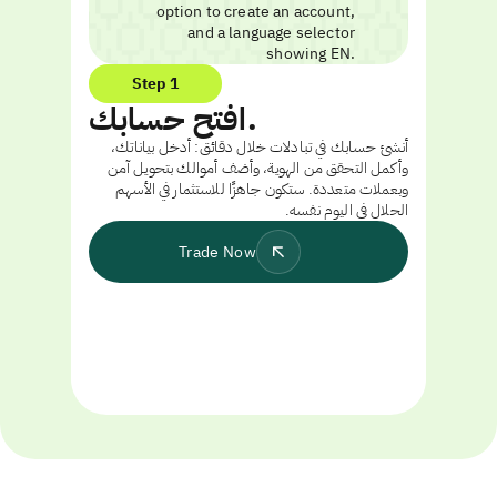
Step 1
افتح حسابك.
أنشئ حسابك في تبادلات خلال دقائق: أدخل بياناتك،
وأكمل التحقق من الهوية، وأضف أموالك بتحويل آمن
وبعملات متعددة. ستكون جاهزًا للاستثمار في الأسهم
الحلال في اليوم نفسه.
Trade Now