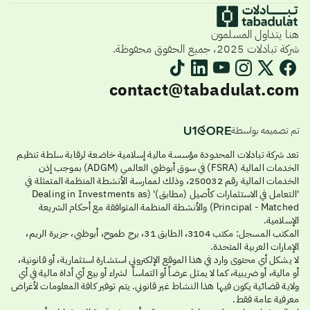
هنا يتداول المسلمون
شركة تبادلات 2025، جميع الحقوق محفوظة.
contact@tabadulat.com
تم تصميمه بواسطة
تعد شركة تبادلات المحدودة مؤسسة مالية إسلامية خاضعة لرقابة سلطة تنظيم
الخدمات المالية (FSRA) في سوق أبوظبي العالمي (ADGM) بموجب إذن
الخدمات المالية رقم 250032، وذلك لممارسة الأنشطة المنظمة المتمثلة في
'التعامل في الاستثمارات كأصيل (مطابق)' (Dealing in Investments as
Principal - Matched) والأنشطة المنظمة المتوافقة مع أحكام الشريعة
الإسلامية.
المكتب المسجل: مكتب 3104، الطابق 31، برج طموح، أبوظبي، جزيرة الريم،
الإمارات العربية المتحدة.
لا يشكل أي محتوى وارد في هذا الموقع الإلكتروني استشارة استثمارية، أو قانونية،
أو مالية، أو ضريبية، كما لا يمثل عرضاً أو التماساً لشراء أو بيع أي أداة مالية في أي
ولاية قضائية يكون فيها هذا النشاط غير قانوني. يتم توفير كافة المعلومات لأغراض
معرفية عامة فقط.