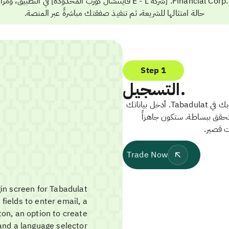
Financial Corp. Ltd. [شركة E - L فايننشال كورب المحدودة] في التطبيق، و
حالة امتثالها للشريعة، ثم تنفيذ صفقتك مباشرةً عبر المنصة.
Step 1
التسجيل.
ابدأ بإنشاء حسابك في Tabadulat. أدخل بياناتك
تحقق ببساطة. ستكون جاهزاً
ت قصير.
Trade Now