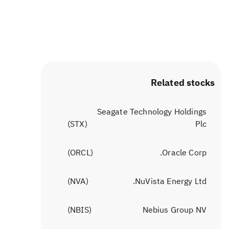
Related stocks
Seagate Technology Holdings
)
STX
(
Plc
)
ORCL
(
Oracle Corp.
)
NVA
(
NuVista Energy Ltd.
)
NBIS
(
Nebius Group NV