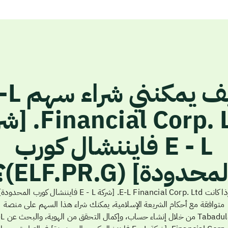
كيف يمكنني شر
ancial Corp. Ltd
E - L فايننشال كورب
محدودة] (ELF.PR.G)؟
إذا كانت E-L Financial Corp. Ltd. [شركة E - L فايننشال كورب المحدودة
متوافقة مع أحكام الشريعة الإسلامية، يمكنك شراء هذا السهم على منصة
Tabadulat من خلال إنشاء حساب