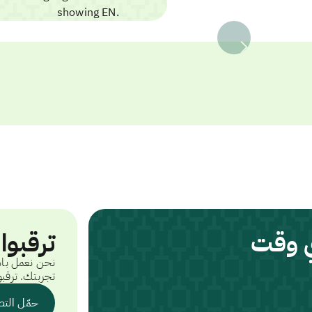
ي وقت
ترقبوا
نحن نعمل باس
تجربتك. ترقبو
حمّل التط