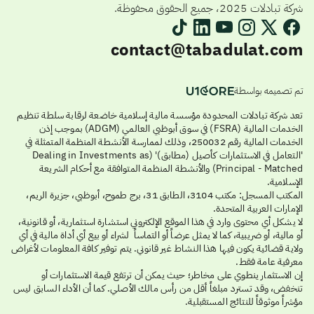
شركة تبادلات 2025، جميع الحقوق محفوظة.
contact@tabadulat.com
تم تصميمه بواسطة
تعد شركة تبادلات المحدودة مؤسسة مالية إسلامية خاضعة لرقابة سلطة تنظيم
الخدمات المالية (FSRA) في سوق أبوظبي العالمي (ADGM) بموجب إذن
الخدمات المالية رقم 250032، وذلك لممارسة الأنشطة المنظمة المتمثلة في
'التعامل في الاستثمارات كأصيل (مطابق)' (Dealing in Investments as
Principal - Matched) والأنشطة المنظمة المتوافقة مع أحكام الشريعة
الإسلامية.
المكتب المسجل: مكتب 3104، الطابق 31، برج طموح، أبوظبي، جزيرة الريم،
الإمارات العربية المتحدة.
لا يشكل أي محتوى وارد في هذا الموقع الإلكتروني استشارة استثمارية، أو قانونية،
أو مالية، أو ضريبية، كما لا يمثل عرضاً أو التماساً لشراء أو بيع أي أداة مالية في أي
ولاية قضائية يكون فيها هذا النشاط غير قانوني. يتم توفير كافة المعلومات لأغراض
معرفية عامة فقط.
إن الاستثمار ينطوي على مخاطر؛ حيث يمكن أن ترتفع قيمة الاستثمارات أو
تنخفض، وقد تسترد مبلغاً أقل من رأس مالك الأصلي. كما أن الأداء السابق ليس
مؤشراً موثوقاً للنتائج المستقبلية.