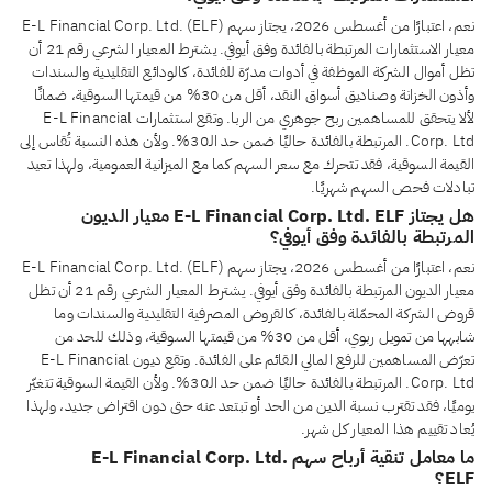
نعم، اعتبارًا من أغسطس 2026، يجتاز سهم E-L Financial Corp. Ltd. (ELF)
معيار الاستثمارات المرتبطة بالفائدة وفق أيوفي. يشترط المعيار الشرعي رقم 21 أن
تظل أموال الشركة الموظفة في أدوات مدرّة للفائدة، كالودائع التقليدية والسندات
وأذون الخزانة وصناديق أسواق النقد، أقل من 30% من قيمتها السوقية، ضمانًا
لألا يتحقق للمساهمين ربح جوهري من الربا. وتقع استثمارات E-L Financial
Corp. Ltd. المرتبطة بالفائدة حاليًا ضمن حد الـ30%. ولأن هذه النسبة تُقاس إلى
القيمة السوقية، فقد تتحرك مع سعر السهم كما مع الميزانية العمومية، ولهذا تعيد
تبادلات فحص السهم شهريًا.
هل يجتاز E-L Financial Corp. Ltd. ELF معيار الديون
المرتبطة بالفائدة وفق أيوفي؟
نعم، اعتبارًا من أغسطس 2026، يجتاز سهم E-L Financial Corp. Ltd. (ELF)
معيار الديون المرتبطة بالفائدة وفق أيوفي. يشترط المعيار الشرعي رقم 21 أن تظل
قروض الشركة المحمّلة بالفائدة، كالقروض المصرفية التقليدية والسندات وما
شابهها من تمويل ربوي، أقل من 30% من قيمتها السوقية، وذلك للحد من
تعرّض المساهمين للرفع المالي القائم على الفائدة. وتقع ديون E-L Financial
Corp. Ltd. المرتبطة بالفائدة حاليًا ضمن حد الـ30%. ولأن القيمة السوقية تتغيّر
يوميًا، فقد تقترب نسبة الدين من الحد أو تبتعد عنه حتى دون اقتراض جديد، ولهذا
يُعاد تقييم هذا المعيار كل شهر.
ما معامل تنقية أرباح سهم E-L Financial Corp. Ltd.
ELF؟