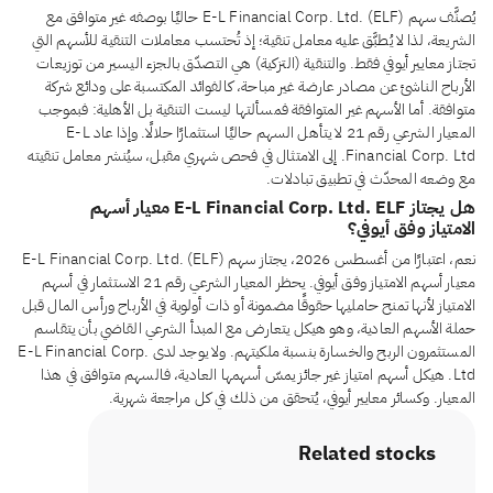
يُصنَّف سهم E-L Financial Corp. Ltd. (ELF) حاليًا بوصفه غير متوافق مع
الشريعة، لذا لا يُطبَّق عليه معامل تنقية؛ إذ تُحتسب معاملات التنقية للأسهم التي
تجتاز معايير أيوفي فقط. والتنقية (التزكية) هي التصدّق بالجزء اليسير من توزيعات
الأرباح الناشئ عن مصادر عارضة غير مباحة، كالفوائد المكتسبة على ودائع شركة
متوافقة. أما الأسهم غير المتوافقة فمسألتها ليست التنقية بل الأهلية: فبموجب
المعيار الشرعي رقم 21 لا يتأهل السهم حاليًا استثمارًا حلالًا. وإذا عاد E-L
Financial Corp. Ltd. إلى الامتثال في فحص شهري مقبل، سيُنشر معامل تنقيته
مع وضعه المحدّث في تطبيق تبادلات.
هل يجتاز E-L Financial Corp. Ltd. ELF معيار أسهم
الامتياز وفق أيوفي؟
نعم، اعتبارًا من أغسطس 2026، يجتاز سهم E-L Financial Corp. Ltd. (ELF)
معيار أسهم الامتياز وفق أيوفي. يحظر المعيار الشرعي رقم 21 الاستثمار في أسهم
الامتياز لأنها تمنح حامليها حقوقًا مضمونة أو ذات أولوية في الأرباح ورأس المال قبل
حملة الأسهم العادية، وهو هيكل يتعارض مع المبدأ الشرعي القاضي بأن يتقاسم
المستثمرون الربح والخسارة بنسبة ملكيتهم. ولا يوجد لدى E-L Financial Corp.
Ltd. هيكل أسهم امتياز غير جائز يمسّ أسهمها العادية، فالسهم متوافق في هذا
المعيار. وكسائر معايير أيوفي، يُتحقق من ذلك في كل مراجعة شهرية.
Related stocks