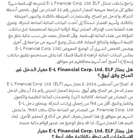
تراجع تبادلات امتثال E-L Financial Corp. Ltd. ELF للشريعة الإسلامية شهريًا.
تطبّق كل مراجعة منهجية المعيار الشرعي رقم 21 الصادر عن أيوفي، بفحص أنشطة
الشركة، والدخل غير المباح، والاستثمارات المرتبطة بالفائدة، والديون المرتبطة
بالفائدة، وأسهم الامتياز، استنادًا إلى أحدث البيانات المالية المتاحة للشركة. وتجري
هذه العملية تحت الإشراف المباشر لهيئة الرقابة الشرعية المتخصصة لدى تبادلات
المؤلفة من علماء المالية الإسلامية. ولأن الامتثال يعتمد على نسب مالية تتغيّر مع
القيمة السوقية والنتائج المعلنة، فقد يتبدّل وضع السهم من مراجعة إلى أخرى.
ويضمن الفحص الشهري أن الوضع المعروض لـE-L Financial Corp. Ltd.
يعكس البيانات المالية الراهنة لا تقييمًا قديمًا، كما يتلقى مستخدمو تطبيق تبادلات
إشعارًا إذا أصبح أحد أسهم محافظهم غير متوافق.
هل يجتاز E-L Financial Corp. Ltd. ELF معيار الدخل غير
المباح وفق أيوفي؟
لا، اعتبارًا من أغسطس 2026، لا يجتاز سهم E-L Financial Corp. Ltd. (ELF)
معيار الدخل غير المباح وفق أيوفي. يشترط المعيار الشرعي رقم 21 أن يظل الدخل
من المصادر غير المباحة، كالفائدة (الربا) والخدمات المالية التقليدية والكحول
والقمار والتبغ، أقل من 5% من إجمالي إيرادات الشركة. ويتجاوز دخل E-L
Financial Corp. Ltd. من المصادر غير المباحة حاليًا سقف الـ5%، ما يجعل
السهم غير متوافق في هذا المعيار بصرف النظر عن أدائه في المعايير الأخرى. يُعاد
تقييم هذا المعيار شهريًا، لذا قد يتغيّر الوضع عند صدور قوائم مالية جديدة.
هل يجتاز E-L Financial Corp. Ltd. ELF معيار
الاستثمارات المرتبطة بالفائدة وفق أيوفي؟