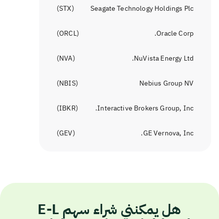
)
STX
(
Seagate Technology Holdings Plc
)
ORCL
(
Oracle Corp.
)
NVA
(
NuVista Energy Ltd.
)
NBIS
(
Nebius Group NV
)
IBKR
(
Interactive Brokers Group, Inc.
)
GEV
(
GE Vernova, Inc.
هل يمكنني شراء سهم E-L