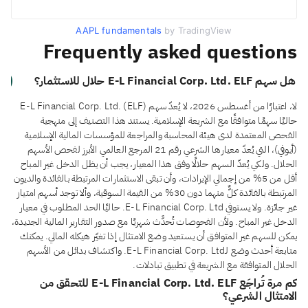
AAPL fundamentals
by TradingView
Frequently asked questions
هل سهم E-L Financial Corp. Ltd. ELF حلال للاستثمار؟
لا، اعتبارًا من أغسطس 2026، لا يُعدّ سهم E-L Financial Corp. Ltd. (ELF)
حاليًا سهمًا متوافقًا مع الشريعة الإسلامية. يستند هذا التصنيف إلى منهجية
الفحص المعتمدة لدى هيئة المحاسبة والمراجعة للمؤسسات المالية الإسلامية
(أيوفي)، التي يُعدّ معيارها الشرعي رقم 21 المرجع العالمي الأبرز لفحص الأسهم
الحلال. ولكي يُعدّ السهم حلالًا وفق هذا المعيار، يجب أن يظل الدخل غير المباح
أقل من 5% من إجمالي الإيرادات، وأن تبقى الاستثمارات المرتبطة بالفائدة والديون
المرتبطة بالفائدة كلٌّ منهما دون 30% من القيمة السوقية، وألا توجد أسهم امتياز
غير جائزة. ولا يستوفي E-L Financial Corp. Ltd. حاليًا الحد المطلوب في معيار
الدخل غير المباح. ولأن الفحوصات تُحدَّث شهريًا مع صدور التقارير المالية الجديدة،
يمكن للسهم غير المتوافق أن يستعيد وضع الامتثال إذا تغيّر هيكله المالي. يمكنك
متابعة أحدث وضع لـE-L Financial Corp. Ltd. واكتشاف بدائل من الأسهم
الحلال المتوافقة مع الشريعة في تطبيق تبادلات.
كم مرة تُراجَع E-L Financial Corp. Ltd. ELF للتحقق من
الامتثال الشرعي؟