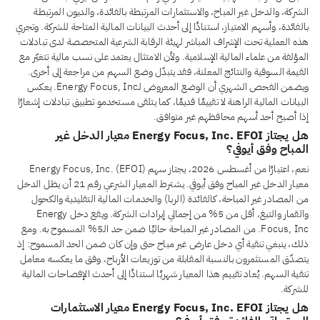
الشركة، والدخل غير المباح، والاستثمارات المرتبطة بالفائدة، والديون المرتبطة
بالفائدة، وأسهم الامتياز، استنادًا إلى أحدث البيانات المالية المتاحة للشركة. وتجري
هذه العملية تحت الإشراف المباشر لهيئة الرقابة الشرعية المتخصصة لدى تبادلات
المؤلفة من علماء المالية الإسلامية. ولأن الامتثال يعتمد على نسب مالية تتغيّر مع
القيمة السوقية والنتائج المعلنة، فقد يتبدّل وضع السهم من مراجعة إلى أخرى.
ويضمن الفحص الشهري أن الوضع المعروض لـEnergy Focus, Inc. يعكس
البيانات المالية الراهنة لا تقييمًا قديمًا، كما يتلقى مستخدمو تطبيق تبادلات إشعارًا
إذا أصبح أحد أسهم محافظهم غير متوافق.
هل يجتاز Energy Focus, Inc. EFOI معيار الدخل غير
المباح وفق أيوفي؟
نعم، اعتبارًا من أغسطس 2026، يجتاز سهم Energy Focus, Inc. (EFOI)
معيار الدخل غير المباح وفق أيوفي. يشترط المعيار الشرعي رقم 21 أن يظل الدخل
من المصادر غير المباحة، كالفائدة (الربا) والخدمات المالية التقليدية والكحول
والقمار والتبغ، أقل من 5% من إجمالي إيرادات الشركة. ويقع دخل Energy
Focus, Inc. من المصادر غير المباحة حاليًا ضمن حد الـ5% المسموح به. ومع
ذلك، ينبغي تنقية أي دخل عارض غير مباح حتى وإن كان ضمن الحد المسموح: إذ
يتصدّق المستثمرون بالنسبة المقابلة من توزيعات الأرباح، وفق ما يعكسه معامل
تنقية السهم. يُعاد تقييم هذا المعيار شهريًا استنادًا إلى أحدث الإفصاحات المالية
للشركة.
هل يجتاز Energy Focus, Inc. EFOI معيار الاستثمارات