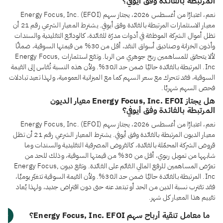
المرتبطة بالفائدة وفق أيوفي؟
نعم، اعتبارًا من أغسطس 2026، يجتاز سهم Energy Focus, Inc. (EFOI)
معيار الاستثمارات المرتبطة بالفائدة وفق أيوفي. يشترط المعيار الشرعي رقم 21 أن
تظل أموال الشركة الموظفة في أدوات مدرّة للفائدة، كالودائع التقليدية والسندات
وأذون الخزانة وصناديق أسواق النقد، أقل من 30% من قيمتها السوقية، ضمانًا
لألا يتحقق للمساهمين ربح جوهري من الربا. وتقع استثمارات Energy Focus,
Inc. المرتبطة بالفائدة حاليًا ضمن حد الـ30%. ولأن هذه النسبة تُقاس إلى القيمة
السوقية، فقد تتحرك مع سعر السهم كما مع الميزانية العمومية، ولهذا تعيد تبادلات
فحص السهم شهريًا.
هل يجتاز Energy Focus, Inc. EFOI معيار الديون
المرتبطة بالفائدة وفق أيوفي؟
نعم، اعتبارًا من أغسطس 2026، يجتاز سهم Energy Focus, Inc. (EFOI)
معيار الديون المرتبطة بالفائدة وفق أيوفي. يشترط المعيار الشرعي رقم 21 أن تظل
قروض الشركة المحمّلة بالفائدة، كالقروض المصرفية التقليدية والسندات وما
شابهها من تمويل ربوي، أقل من 30% من قيمتها السوقية، وذلك للحد من
تعرّض المساهمين للرفع المالي القائم على الفائدة. وتقع ديون Energy Focus,
Inc. المرتبطة بالفائدة حاليًا ضمن حد الـ30%. ولأن القيمة السوقية تتغيّر يوميًا،
فقد تقترب نسبة الدين من الحد أو تبتعد عنه حتى دون اقتراض جديد، ولهذا يُعاد
تقييم هذا المعيار كل شهر.
ما معامل تنقية أرباح سهم Energy Focus, Inc. EFOI؟