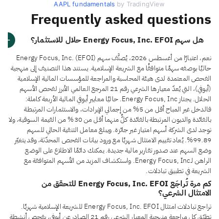
AAPL fundamentals
by TradingView
Frequently asked questions
هل سهم Energy Focus, Inc. EFOI حلال للاستثمار؟
نعم، اعتبارًا من أغسطس 2026، يُصنَّف سهم Energy Focus, Inc. (EFOI)
حاليًا بوصفه سهمًا متوافقًا مع الشريعة الإسلامية. يستند هذا التصنيف إلى منهجية
الفحص المعتمدة لدى هيئة المحاسبة والمراجعة للمؤسسات المالية الإسلامية
(أيوفي)، التي يُعدّ معيارها الشرعي رقم 21 المرجع العالمي الأبرز لفحص الأسهم
الحلال. يجتاز Energy Focus, Inc. حاليًا معايير أيوفي المالية الأربعة كاملة:
فالدخل غير المباح أقل من 5% من إجمالي الإيرادات، والاستثمارات المرتبطة
بالفائدة والديون المرتبطة بالفائدة كلٌّ منهما أقل من 30% من القيمة السوقية، ولا
توجد لدى الشركة أسهم امتياز غير جائزة. ويبلغ معامل التنقية الحالي للسهم
99.89%. يُعاد تقييم الامتثال شهريًا مع ورود بيانات الفحص المحدّثة، وقد يتغيّر
وضع السهم عند صدور تقارير مالية جديدة. يمكنك دائمًا الاطلاع على الوضع
الراهن لـEnergy Focus, Inc. واستكشاف المزيد من الأسهم المتوافقة مع
الشريعة في تطبيق تبادلات.
كم مرة تُراجَع Energy Focus, Inc. EFOI للتحقق من
الامتثال الشرعي؟
تراجع تبادلات امتثال Energy Focus, Inc. EFOI للشريعة الإسلامية شهريًا.
تطبّق كل مراجعة منهجية المعيار الشرعي رقم 21 الصادر عن أيوفي، بفحص أنشطة