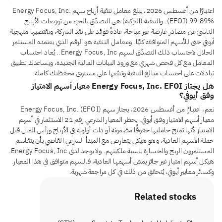
اعتبارًا من أغسطس 2026، يبلغ معامل تنقية أرباح سهم Energy Focus, Inc.
(EFOI) 99.89%. والتنقية (التزكية) هي التصدّق بالجزء من توزيعات الأرباح
الناشئ عن مصادر عارضة غير مباحة، عادةً فوائد على نقد الشركة، وتقتضيها منهجية
أيوفي حتى للأسهم المتوافقة كليًا. ومعامل التنقية هو الرقم الذي يعتمده المستثمر
الحلال لاحتساب ذلك التصدّق لسهم Energy Focus, Inc.. يُعاد احتساب
المعامل مع كل فحص شهري مع ورود البيانات المالية الجديدة، ويساعدك تطبيق
تبادلات على احتساب مبالغ التنقية وتتبّعها على مستوى محفظتك كاملة.
هل يجتاز Energy Focus, Inc. EFOI معيار أسهم الامتياز
وفق أيوفي؟
نعم، اعتبارًا من أغسطس 2026، يجتاز سهم Energy Focus, Inc. (EFOI)
معيار أسهم الامتياز وفق أيوفي. يحظر المعيار الشرعي رقم 21 الاستثمار في أسهم
الامتياز لأنها تمنح حامليها حقوقًا مضمونة أو ذات أولوية في الأرباح ورأس المال قبل
حملة الأسهم العادية، وهو هيكل يتعارض مع المبدأ الشرعي القاضي بأن يتقاسم
المستثمرون الربح والخسارة بنسبة ملكيتهم. ولا يوجد لدى Energy Focus, Inc.
هيكل أسهم امتياز غير جائز يمسّ أسهمها العادية، فالسهم متوافق في هذا المعيار.
وكسائر معايير أيوفي، يُتحقق من ذلك في كل مراجعة شهرية.
Related stocks