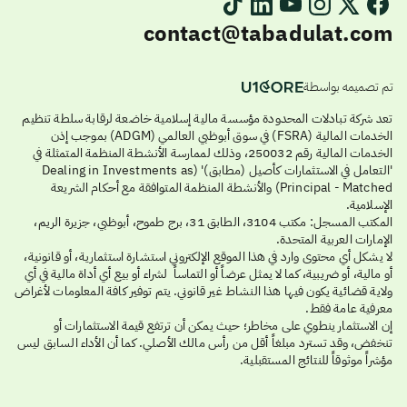
contact@tabadulat.com
تم تصميمه بواسطة
تعد شركة تبادلات المحدودة مؤسسة مالية إسلامية خاضعة لرقابة سلطة تنظيم
الخدمات المالية (FSRA) في سوق أبوظبي العالمي (ADGM) بموجب إذن
الخدمات المالية رقم 250032، وذلك لممارسة الأنشطة المنظمة المتمثلة في
'التعامل في الاستثمارات كأصيل (مطابق)' (Dealing in Investments as
Principal - Matched) والأنشطة المنظمة المتوافقة مع أحكام الشريعة
الإسلامية.
المكتب المسجل: مكتب 3104، الطابق 31، برج طموح، أبوظبي، جزيرة الريم،
الإمارات العربية المتحدة.
لا يشكل أي محتوى وارد في هذا الموقع الإلكتروني استشارة استثمارية، أو قانونية،
أو مالية، أو ضريبية، كما لا يمثل عرضاً أو التماساً لشراء أو بيع أي أداة مالية في أي
ولاية قضائية يكون فيها هذا النشاط غير قانوني. يتم توفير كافة المعلومات لأغراض
معرفية عامة فقط.
إن الاستثمار ينطوي على مخاطر؛ حيث يمكن أن ترتفع قيمة الاستثمارات أو
تنخفض، وقد تسترد مبلغاً أقل من رأس مالك الأصلي. كما أن الأداء السابق ليس
مؤشراً موثوقاً للنتائج المستقبلية.