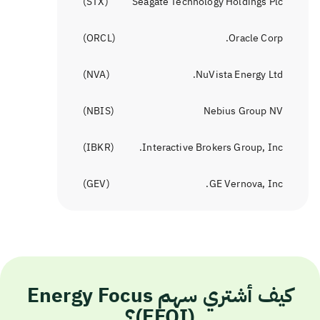
)
STX
(
Seagate Technology Holdings Plc
)
ORCL
(
Oracle Corp.
)
NVA
(
NuVista Energy Ltd.
)
NBIS
(
Nebius Group NV
)
IBKR
(
Interactive Brokers Group, Inc.
)
GEV
(
GE Vernova, Inc.
كيف أشتري سهم Energy Focus
(EFOI)؟