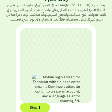
يجتاز سهم Energy Focus (EFOI) حاليًا فحص أيوفي، ما يجعله من الأسهم
المتوافقة مع الشريعة المتاحة للتداول على تبادلات. شراء الأسهم الحلال يتم في
ثلاث خطوات: افتح حسابك، وافحص السهم، ونفّذ صفقتك. وتُعاد مراجعة كل
سهم شهريًا، لتبقى محفظتك حلالًا بعد الاستثمار، لا في يوم الشراء فحسب.
Step 1