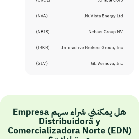
)
ORCL
(
Oracle Corp.
)
NVA
(
NuVista Energy Ltd.
)
NBIS
(
Nebius Group NV
)
IBKR
(
Interactive Brokers Group, Inc.
)
GEV
(
GE Vernova, Inc.
هل يمكنني شراء سهم Empresa
Distribuidora y
Comercializadora Norte (EDN)