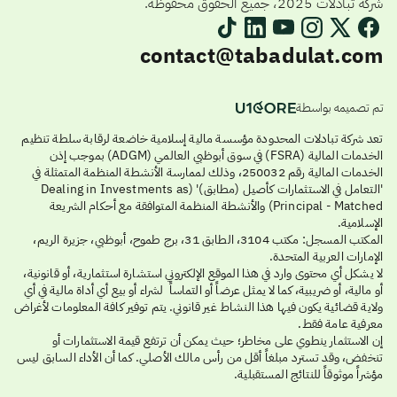
شركة تبادلات 2025، جميع الحقوق محفوظة.
contact@tabadulat.com
تم تصميمه بواسطة
تعد شركة تبادلات المحدودة مؤسسة مالية إسلامية خاضعة لرقابة سلطة تنظيم
الخدمات المالية (FSRA) في سوق أبوظبي العالمي (ADGM) بموجب إذن
الخدمات المالية رقم 250032، وذلك لممارسة الأنشطة المنظمة المتمثلة في
'التعامل في الاستثمارات كأصيل (مطابق)' (Dealing in Investments as
Principal - Matched) والأنشطة المنظمة المتوافقة مع أحكام الشريعة
الإسلامية.
المكتب المسجل: مكتب 3104، الطابق 31، برج طموح، أبوظبي، جزيرة الريم،
الإمارات العربية المتحدة.
لا يشكل أي محتوى وارد في هذا الموقع الإلكتروني استشارة استثمارية، أو قانونية،
أو مالية، أو ضريبية، كما لا يمثل عرضاً أو التماساً لشراء أو بيع أي أداة مالية في أي
ولاية قضائية يكون فيها هذا النشاط غير قانوني. يتم توفير كافة المعلومات لأغراض
معرفية عامة فقط.
إن الاستثمار ينطوي على مخاطر؛ حيث يمكن أن ترتفع قيمة الاستثمارات أو
تنخفض، وقد تسترد مبلغاً أقل من رأس مالك الأصلي. كما أن الأداء السابق ليس
مؤشراً موثوقاً للنتائج المستقبلية.