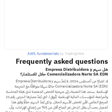
AAPL fundamentals
by TradingView
Frequently asked questions
هل سهم Empresa Distribuidora y
Comercializadora Norte SA EDN حلال للاستثمار؟
لا، اعتبارًا من أغسطس 2026، لا يُعدّ سهم Empresa Distribuidora y
Comercializadora Norte SA (EDN) حاليًا سهمًا متوافقًا مع الشريعة
الإسلامية. يستند هذا التصنيف إلى منهجية الفحص المعتمدة لدى هيئة المحاسبة
والمراجعة للمؤسسات المالية الإسلامية (أيوفي)، التي يُعدّ معيارها الشرعي رقم 21
المرجع العالمي الأبرز لفحص الأسهم الحلال. ولكي يُعدّ السهم حلالًا وفق هذا
المعيار، يجب أن يظل الدخل غير المباح أقل من 5% من إجمالي الإيرادات، وأن