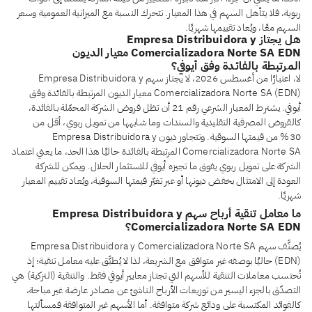
ربوية، فلا يتأهل السهم في هذا المعيار. تتحرك النسبة مع الميزانية العمومية وسعر
السهم معًا، ويُعاد تقييمها شهريًا.
هل يجتاز Empresa Distribuidora y
Comercializadora Norte SA EDN معيار الديون
المرتبطة بالفائدة وفق أيوفي؟
لا، اعتبارًا من أغسطس 2026، لا يجتاز سهم Empresa Distribuidora y
Comercializadora Norte SA (EDN) معيار الديون المرتبطة بالفائدة وفق
أيوفي. يشترط المعيار الشرعي رقم 21 أن تظل قروض الشركة المحمّلة بالفائدة،
كالقروض المصرفية التقليدية والسندات وما شابهها من تمويل ربوي، أقل من
30% من قيمتها السوقية. وتتجاوز ديون Empresa Distribuidora y
Comercializadora Norte SA المرتبطة بالفائدة حاليًا هذا الحد، ما يعني اعتماد
الشركة على تمويل ربوي يفوق ما تجيزه أيوفي للاستثمار الحلال. ويمكن للشركة
العودة إلى الامتثال بخفض ديونها أو عبر تغيّر قيمتها السوقية، ويُعاد تقييم المعيار
شهريًا.
ما معامل تنقية أرباح سهم Empresa Distribuidora y
Comercializadora Norte SA EDN؟
يُصنَّف سهم Empresa Distribuidora y Comercializadora Norte SA
(EDN) حاليًا بوصفه غير متوافق مع الشريعة، لذا لا يُطبَّق عليه معامل تنقية؛ إذ
تُحتسب معاملات التنقية للأسهم التي تجتاز معايير أيوفي فقط. والتنقية (التزكية) هي
التصدّق بالجزء اليسير من توزيعات الأرباح الناشئ عن مصادر عارضة غير مباحة،
كالفوائد المكتسبة على ودائع شركة متوافقة. أما الأسهم غير المتوافقة فمسألتها