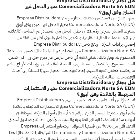
هل يجتاز Empresa Distribuidora y
Comercializadora Norte SA EDN معيار الدخل غير
المباح وفق أيوفي؟
نعم، اعتبارًا من أغسطس 2026، يجتاز سهم Empresa Distribuidora y
Comercializadora Norte SA (EDN) معيار الدخل غير المباح وفق أيوفي.
يشترط المعيار الشرعي رقم 21 أن يظل الدخل من المصادر غير المباحة، كالفائدة
(الربا) والخدمات المالية التقليدية والكحول والقمار والتبغ، أقل من 5% من
إجمالي إيرادات الشركة. ويقع دخل Empresa Distribuidora y
Comercializadora Norte SA من المصادر غير المباحة حاليًا ضمن حد الـ5%
المسموح به. ومع ذلك، ينبغي تنقية أي دخل عارض غير مباح حتى وإن كان ضمن
الحد المسموح: إذ يتصدّق المستثمرون بالنسبة المقابلة من توزيعات الأرباح، وفق
ما يعكسه معامل تنقية السهم. يُعاد تقييم هذا المعيار شهريًا استنادًا إلى أحدث
الإفصاحات المالية للشركة.
هل يجتاز Empresa Distribuidora y
Comercializadora Norte SA EDN معيار الاستثمارات
المرتبطة بالفائدة وفق أيوفي؟
لا، اعتبارًا من أغسطس 2026، لا يجتاز سهم Empresa Distribuidora y
Comercializadora Norte SA (EDN) معيار الاستثمارات المرتبطة بالفائدة
وفق أيوفي. يشترط المعيار الشرعي رقم 21 أن تظل أموال الشركة الموظفة في
أدوات مدرّة للفائدة، كالودائع التقليدية والسندات وأذون الخزانة وصناديق أسواق
النقد، أقل من 30% من قيمتها السوقية. وتتجاوز استثمارات Empresa
Distribuidora y Comercializadora Norte SA المرتبطة بالفائدة حاليًا هذا
الحد، ما يعني أن جزءًا أكبر مما تجيزه المعايير من قيمة الشركة يستند إلى أدوات