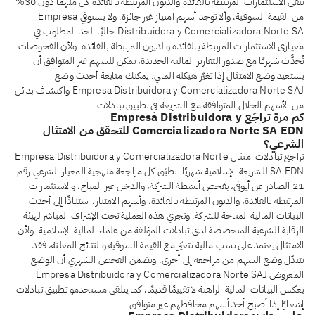
تبقى الاستثمارات المرتبطة بالفائدة والديون المرتبطة بالفائدة كلٌّ منهما دون 30%
من القيمة السوقية، وألا توجد أسهم امتياز غير جائزة. ولا يستوفي Empresa
Distribuidora y Comercializadora Norte SA حاليًا الحد المطلوب في
معياري الاستثمارات المرتبطة بالفائدة والديون المرتبطة بالفائدة. ولأن الفحوصات
تُحدَّث شهريًا مع صدور التقارير المالية الجديدة، يمكن للسهم غير المتوافق أن
يستعيد وضع الامتثال إذا تغيّر هيكله المالي. يمكنك متابعة أحدث وضع
لـEmpresa Distribuidora y Comercializadora Norte SA واكتشاف بدائل
من الأسهم الحلال المتوافقة مع الشريعة في تطبيق تبادلات.
كم مرة تُراجَع Empresa Distribuidora y
Comercializadora Norte SA EDN للتحقق من الامتثال
الشرعي؟
تراجع تبادلات امتثال Empresa Distribuidora y Comercializadora Norte
SA EDN للشريعة الإسلامية شهريًا. تطبّق كل مراجعة منهجية المعيار الشرعي رقم
21 الصادر عن أيوفي، بفحص أنشطة الشركة، والدخل غير المباح، والاستثمارات
المرتبطة بالفائدة، والديون المرتبطة بالفائدة، وأسهم الامتياز، استنادًا إلى أحدث
البيانات المالية المتاحة للشركة. وتجري هذه العملية تحت الإشراف المباشر لهيئة
الرقابة الشرعية المتخصصة لدى تبادلات المؤلفة من علماء المالية الإسلامية. ولأن
الامتثال يعتمد على نسب مالية تتغيّر مع القيمة السوقية والنتائج المعلنة، فقد
يتبدّل وضع السهم من مراجعة إلى أخرى. ويضمن الفحص الشهري أن الوضع
المعروض لـEmpresa Distribuidora y Comercializadora Norte SA
يعكس البيانات المالية الراهنة لا تقييمًا قديمًا، كما يتلقى مستخدمو تطبيق تبادلات
إشعارًا إذا أصبح أحد أسهم محافظهم غير متوافق.