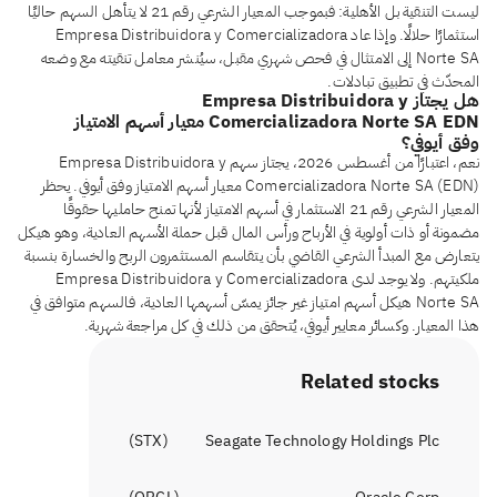
ليست التنقية بل الأهلية: فبموجب المعيار الشرعي رقم 21 لا يتأهل السهم حاليًا
استثمارًا حلالًا. وإذا عاد Empresa Distribuidora y Comercializadora
Norte SA إلى الامتثال في فحص شهري مقبل، سيُنشر معامل تنقيته مع وضعه
المحدّث في تطبيق تبادلات.
هل يجتاز Empresa Distribuidora y
Comercializadora Norte SA EDN معيار أسهم الامتياز
وفق أيوفي؟
نعم، اعتبارًا من أغسطس 2026، يجتاز سهم Empresa Distribuidora y
Comercializadora Norte SA (EDN) معيار أسهم الامتياز وفق أيوفي. يحظر
المعيار الشرعي رقم 21 الاستثمار في أسهم الامتياز لأنها تمنح حامليها حقوقًا
مضمونة أو ذات أولوية في الأرباح ورأس المال قبل حملة الأسهم العادية، وهو هيكل
يتعارض مع المبدأ الشرعي القاضي بأن يتقاسم المستثمرون الربح والخسارة بنسبة
ملكيتهم. ولا يوجد لدى Empresa Distribuidora y Comercializadora
Norte SA هيكل أسهم امتياز غير جائز يمسّ أسهمها العادية، فالسهم متوافق في
هذا المعيار. وكسائر معايير أيوفي، يُتحقق من ذلك في كل مراجعة شهرية.
Related stocks
)
STX
(
Seagate Technology Holdings Plc