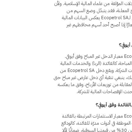
ات المؤلفة من علماء المالية الإسلامية. ولأن
ئج المعلنة، فقد يتبدّل وضع السهم من
مراجعة إلى أخرى. ويضمن الفحص الشهري أن الوضع المعروض لـEcopetrol SA يعكس البيانات المالية
شعارًا إذا أصبح أحد أسهم محافظهم غير
نعم، اعتبارًا من أغسطس 2026، يجتاز سهم Ecopetrol SA (EC) معيار الدخل غير المباح وفق أيوفي.
 المصادر غير المباحة، كالفائدة (الربا) والخدمات المالية
التقليدية والكحول والقمار والتبغ، أقل من 5% من إجمالي إيرادات الشركة. ويقع دخل Ecopetrol SA من
 الـ5% المسموح به. ومع ذلك، ينبغي تنقية أي دخل عارض غير مباح حتى
مقابلة من توزيعات الأرباح، وفق ما يعكسه
 أحدث الإفصاحات المالية للشركة.
نعم، اعتبارًا من أغسطس 2026، يجتاز سهم Ecopetrol SA (EC) معيار الاستثمارات المرتبطة بالفائدة
م 21 أن تظل أموال الشركة الموظفة في أدوات مدرّة للفائدة، كالودائع
التقليدية والسندات وأذون الخزانة وصناديق أسواق النقد، أقل من 30% من قيمتها السوقية، ضمانًا لألا