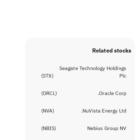
Related stocks
Seagate Technology Holdings
)
STX
(
Plc
)
ORCL
(
Oracle Corp.
)
NVA
(
NuVista Energy Ltd.
)
NBIS
(
Nebius Group NV