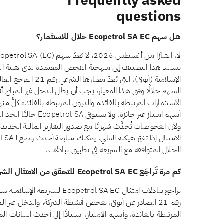
Frequently asked
questions
هل سهم Ecopetrol SA EC حلال للاستثمار؟
يستند هذا التصنيف إلى منهجية الفحص المعتمدة لدى هيئة ال
الإسلامية (أيوفي)، التي 
أسهم امتياز غير جائزة. ول
ولأن الفحوصات تُحدَّث شهريًا مع صدور التقارير المالية الجدي
الحلال المتوافقة مع الشريعة في تطبيق تبادلات.
كم مرة تُراجَع Ecopetrol SA EC للتحقق من الامتثال الشرعي؟
تراجع تبادلات امتثال petrol SA EC
رقم 21 الصادر عن أيوفي، بفحص أنشطة الشركة، والدخل غير ال
المرتبطة بالفائدة، وأسهم الامتياز، استنادًا إلى أحدث البيانات ا