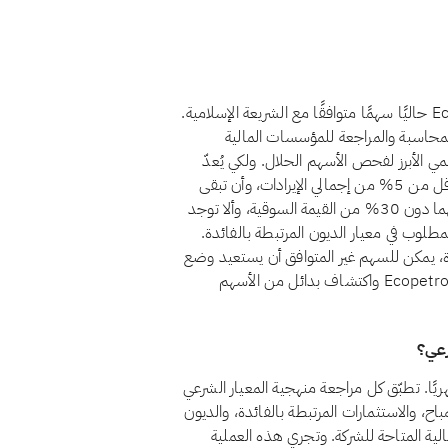
لا، اعتبارًا من أغسطس 2026، لا يُعدّ سهم Ecopetrol SA (EC) حاليًا سهمًا متوافقًا مع الشريعة الإسلامية.
محاسبة والمراجعة للمؤسسات المالية
يُعدّ معيارها الشرعي رقم 21 المرجع العالمي الأبرز لفحص الأسهم الحلال. ولكي يُعدّ
السهم حلالًا وفق هذا المعيار، يجب أن يظل الدخل غير المباح أقل من 5% من إجمالي الإيرادات، وأن تبقى
الاستثمارات المرتبطة بالفائدة والديون المرتبطة بالفائدة كلٌّ منهما دون 30% من القيمة السوقية، وألا توجد
ا يستوفي Ecopetrol SA حاليًا الحد المطلوب في معيار الديون المرتبطة بالفائدة.
دة، يمكن للسهم غير المتوافق أن يستعيد وضع
الامتثال إذا تغيّر هيكله المالي. يمكنك متابعة أحدث وضع لـEcopetrol SA واكتشاف بدائل من الأسهم
Eco للشريعة الإسلامية شهريًا. تطبّق كل مراجعة منهجية المعيار الشرعي
مباح، والاستثمارات المرتبطة بالفائدة، والديون
لمالية المتاحة للشركة. وتجري هذه العملية