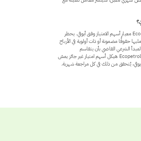
عاد Ecopetrol SA إلى الامتثال في فحص شهري مقبل، سيُنشر معامل تنقيته مع
نعم، اعتبارًا من أغسطس 2026، يجتاز سهم Ecopetrol SA (EC) معيار أسهم الامتياز وفق أيوفي. يحظر
نها تمنح حامليها حقوقًا مضمونة أو ذات أولوية في الأرباح
مبدأ الشرعي القاضي بأن يتقاسم
المستثمرون الربح والخسارة بنسبة ملكيتهم. ولا يوجد لدى Ecopetrol SA هيكل أسهم امتياز غير جائز يمسّ
أيوفي، يُتحقق من ذلك في كل مراجعة شهرية.