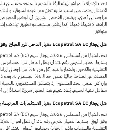
تحت الإشراف المباشر لهيئة الرقابة الشرعية المتخصصة لدى تبادل
الامتثال يعتمد على نسب مالية تتغيّر مع القيمة السوقية والنتا
الراهنة لا تقييمًا قديمًا، كما يتلقى مستخدمو تطبيق تبادلات إ
متوافق.
هل يجتاز Ecopetrol SA EC معيار الدخل غير المباح وفق أيوفي؟
يشترط المعيار الشرعي رقم 21 أن يظل الدخل من
المصادر غير المباحة حاليًا ضمن حد
وإن كان ضمن الحد المسموح: إذ يتصدّق المستثمرون بالنسبة ال
معامل تنقية السهم. يُعاد تقييم هذا المعيار شهريًا استنادًا إلى
هل يجتاز Ecopetrol SA EC معيار الاستثمارات المرتبطة بالفائدة وفق أيوفي؟
وفق أيوفي. يشترط المعيار الشرعي رق