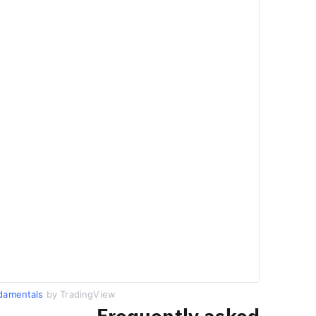
damentals
by TradingView