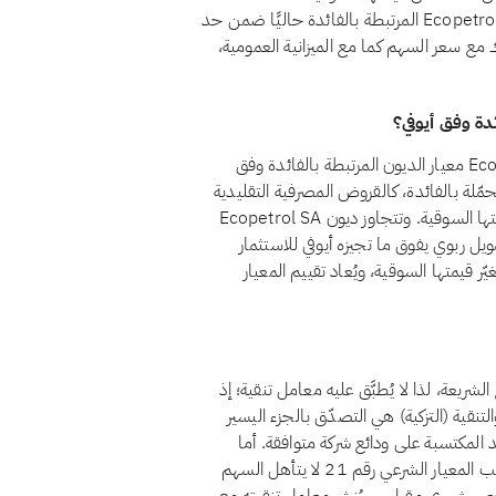
يتحقق للمساهمين ربح جوهري من الربا. وتقع استثمارات Ecopetrol SA المرتبطة بالفائدة حاليًا ضمن حد
رك مع سعر السهم كما مع الميزانية العمومية،
لا، اعتبارًا من أغسطس 2026، لا يجتاز سهم Ecopetrol SA (EC) معيار الديون المرتبطة بالفائدة وفق
تظل قروض الشركة المحمّلة بالفائدة، كالقروض المصرفية التقليدية
والسندات وما شابهها من تمويل ربوي، أقل من 30% من قيمتها السوقية. وتتجاوز ديون Ecopetrol SA
مويل ربوي يفوق ما تجيزه أيوفي للاستثمار
ّر قيمتها السوقية، ويُعاد تقييم المعيار
ه غير متوافق مع الشريعة، لذا لا يُطبَّق عليه معامل تنقية؛ إذ
تنقية (التزكية) هي التصدّق بالجزء اليسير
 المكتسبة على ودائع شركة متوافقة. أما
الأسهم غير المتوافقة فمسألتها ليست التنقية بل الأهلية: فبموجب المعيار الشرعي رقم 21 لا يتأهل السهم