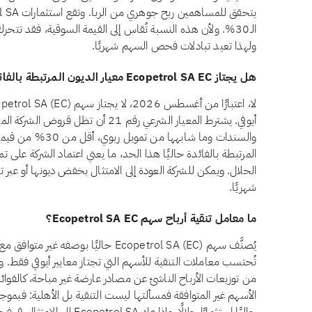
الـ30%. ولأن هذه النسبة تُقاس إلى القيمة السوقية، فقد تتح
ولهذا تعيد تبادلات فحص السهم شهريًا.
هل يجتاز Ecopetrol SA EC معيار الديون المرتبطة بالفائدة وفق أيوفي؟
أيوفي. يشترط المعيار الشرعي رقم 21 أن 
المرتبطة بالفائدة حاليًا هذا الحد، ما يعني اعتماد الشركة على ت
الحلال. ويمكن للشركة العودة إلى الامتثال بخفض ديونها أو عبر تغي
شهريًا.
ما معامل تنقية أرباح سهم Ecopetrol SA EC؟
يُصنَّف سهم Ecopetrol SA (EC) حاليًا بوصف
تُحتسب معاملات التنقية للأسهم التي تجتاز معايير أيوفي فقط. وال
من توزيعات الأرباح الناشئ عن مصادر عارضة غير مباحة، كالفوائد