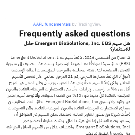
AAPL fundamentals
by TradingView
Frequently asked questions
هل سهم Emergent BioSolutions, Inc. EBS حلال
للاستثمار؟
لا، اعتبارًا من أغسطس 2026، لا يُعدّ سهم Emergent BioSolutions, Inc.
(EBS) حاليًا سهمًا متوافقًا مع الشريعة الإسلامية. يستند هذا التصنيف إلى منهجية
الفحص المعتمدة لدى هيئة المحاسبة والمراجعة للمؤسسات المالية الإسلامية
(أيوفي)، التي يُعدّ معيارها الشرعي رقم 21 المرجع العالمي الأبرز لفحص الأسهم
الحلال. ولكي يُعدّ السهم حلالًا وفق هذا المعيار، يجب أن يظل الدخل غير المباح
أقل من 5% من إجمالي الإيرادات، وأن تبقى الاستثمارات المرتبطة بالفائدة والديون
المرتبطة بالفائدة كلٌّ منهما دون 30% من القيمة السوقية، وألا توجد أسهم امتياز
غير جائزة. ولا يستوفي Emergent BioSolutions, Inc. حاليًا الحد المطلوب في
معياري الاستثمارات المرتبطة بالفائدة والديون المرتبطة بالفائدة. ولأن الفحوصات
تُحدَّث شهريًا مع صدور التقارير المالية الجديدة، يمكن للسهم غير المتوافق أن
يستعيد وضع الامتثال إذا تغيّر هيكله المالي. يمكنك متابعة أحدث وضع
لـEmergent BioSolutions, Inc. واكتشاف بدائل من الأسهم الحلال المتوافقة
مع الشريعة في تطبيق تبادلات.