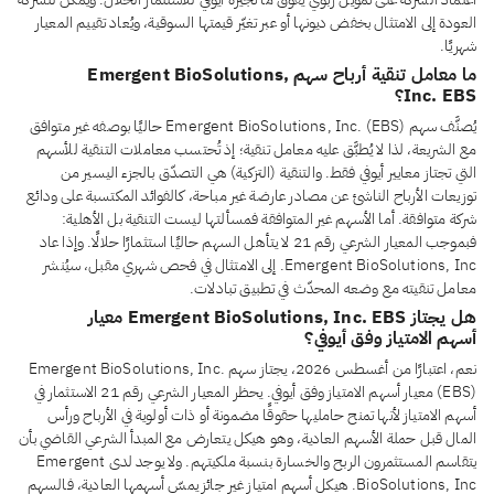
العودة إلى الامتثال بخفض ديونها أو عبر تغيّر قيمتها السوقية، ويُعاد تقييم المعيار
شهريًا.
ما معامل تنقية أرباح سهم Emergent BioSolutions,
Inc. EBS؟
يُصنَّف سهم Emergent BioSolutions, Inc. (EBS) حاليًا بوصفه غير متوافق
مع الشريعة، لذا لا يُطبَّق عليه معامل تنقية؛ إذ تُحتسب معاملات التنقية للأسهم
التي تجتاز معايير أيوفي فقط. والتنقية (التزكية) هي التصدّق بالجزء اليسير من
توزيعات الأرباح الناشئ عن مصادر عارضة غير مباحة، كالفوائد المكتسبة على ودائع
شركة متوافقة. أما الأسهم غير المتوافقة فمسألتها ليست التنقية بل الأهلية:
فبموجب المعيار الشرعي رقم 21 لا يتأهل السهم حاليًا استثمارًا حلالًا. وإذا عاد
Emergent BioSolutions, Inc. إلى الامتثال في فحص شهري مقبل، سيُنشر
معامل تنقيته مع وضعه المحدّث في تطبيق تبادلات.
هل يجتاز Emergent BioSolutions, Inc. EBS معيار
أسهم الامتياز وفق أيوفي؟
نعم، اعتبارًا من أغسطس 2026، يجتاز سهم Emergent BioSolutions, Inc.
(EBS) معيار أسهم الامتياز وفق أيوفي. يحظر المعيار الشرعي رقم 21 الاستثمار في
أسهم الامتياز لأنها تمنح حامليها حقوقًا مضمونة أو ذات أولوية في الأرباح ورأس
المال قبل حملة الأسهم العادية، وهو هيكل يتعارض مع المبدأ الشرعي القاضي بأن
يتقاسم المستثمرون الربح والخسارة بنسبة ملكيتهم. ولا يوجد لدى Emergent
BioSolutions, Inc. هيكل أسهم امتياز غير جائز يمسّ أسهمها العادية، فالسهم