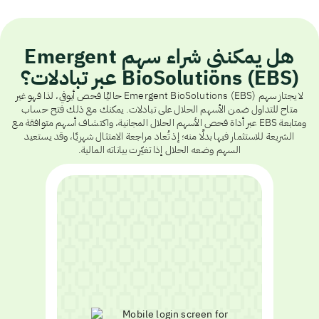
هل يمكنني شراء سهم Emergent
BioSolutions (EBS) عبر تبادلات؟
لا يجتاز سهم Emergent BioSolutions (EBS) حاليًا فحص أيوفي، لذا فهو غير
متاح للتداول ضمن الأسهم الحلال على تبادلات. يمكنك مع ذلك فتح حساب
ومتابعة EBS عبر أداة فحص الأسهم الحلال المجانية، واكتشاف أسهم متوافقة مع
الشريعة للاستثمار فيها بدلًا منه؛ إذ تُعاد مراجعة الامتثال شهريًا، وقد يستعيد
السهم وضعه الحلال إذا تغيّرت بياناته المالية.