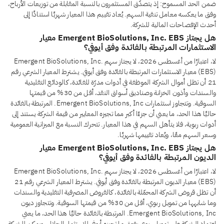
ضمن الحد المسموح: إذ يتصدّق المستثمرون بالنسبة المقابلة من توزيعات الأرباح،
وفق ما يعكسه معامل تنقية السهم. يُعاد تقييم هذا المعيار شهريًا استنادًا إلى
أحدث الإفصاحات المالية للشركة.
هل يجتاز Emergent BioSolutions, Inc. EBS معيار
الاستثمارات المرتبطة بالفائدة وفق أيوفي؟
لا، اعتبارًا من أغسطس 2026، لا يجتاز سهم Emergent BioSolutions, Inc.
(EBS) معيار الاستثمارات المرتبطة بالفائدة وفق أيوفي. يشترط المعيار الشرعي رقم
21 أن تظل أموال الشركة الموظفة في أدوات مدرّة للفائدة، كالودائع التقليدية
والسندات وأذون الخزانة وصناديق أسواق النقد، أقل من 30% من قيمتها
السوقية. وتتجاوز استثمارات Emergent BioSolutions, Inc. المرتبطة بالفائدة
حاليًا هذا الحد، ما يعني أن جزءًا أكبر مما تجيزه المعايير من قيمة الشركة يستند إلى
أدوات ربوية، فلا يتأهل السهم في هذا المعيار. تتحرك النسبة مع الميزانية العمومية
وسعر السهم معًا، ويُعاد تقييمها شهريًا.
هل يجتاز Emergent BioSolutions, Inc. EBS معيار
الديون المرتبطة بالفائدة وفق أيوفي؟
لا، اعتبارًا من أغسطس 2026، لا يجتاز سهم Emergent BioSolutions, Inc.
(EBS) معيار الديون المرتبطة بالفائدة وفق أيوفي. يشترط المعيار الشرعي رقم 21
أن تظل قروض الشركة المحمّلة بالفائدة، كالقروض المصرفية التقليدية والسندات
وما شابهها من تمويل ربوي، أقل من 30% من قيمتها السوقية. وتتجاوز ديون
Emergent BioSolutions, Inc. المرتبطة بالفائدة حاليًا هذا الحد، ما يعني
اعتماد الشركة على تمويل ربوي يفوق ما تجيزه أيوفي للاستثمار الحلال. ويمكن للشركة