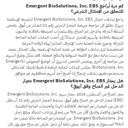
كم مرة تُراجَع Emergent BioSolutions, Inc. EBS
للتحقق من الامتثال الشرعي؟
تراجع تبادلات امتثال Emergent BioSolutions, Inc. EBS للشريعة الإسلامية
شهريًا. تطبّق كل مراجعة منهجية المعيار الشرعي رقم 21 الصادر عن أيوفي، بفحص
أنشطة الشركة، والدخل غير المباح، والاستثمارات المرتبطة بالفائدة، والديون
المرتبطة بالفائدة، وأسهم الامتياز، استنادًا إلى أحدث البيانات المالية المتاحة
للشركة. وتجري هذه العملية تحت الإشراف المباشر لهيئة الرقابة الشرعية
المتخصصة لدى تبادلات المؤلفة من علماء المالية الإسلامية. ولأن الامتثال يعتمد
على نسب مالية تتغيّر مع القيمة السوقية والنتائج المعلنة، فقد يتبدّل وضع السهم
من مراجعة إلى أخرى. ويضمن الفحص الشهري أن الوضع المعروض لـEmergent
BioSolutions, Inc. يعكس البيانات المالية الراهنة لا تقييمًا قديمًا، كما يتلقى
مستخدمو تطبيق تبادلات إشعارًا إذا أصبح أحد أسهم محافظهم غير متوافق.
هل يجتاز Emergent BioSolutions, Inc. EBS معيار
الدخل غير المباح وفق أيوفي؟
نعم، اعتبارًا من أغسطس 2026، يجتاز سهم Emergent BioSolutions, Inc.
(EBS) معيار الدخل غير المباح وفق أيوفي. يشترط المعيار الشرعي رقم 21 أن يظل
الدخل من المصادر غير المباحة، كالفائدة (الربا) والخدمات المالية التقليدية
والكحول والقمار والتبغ، أقل من 5% من إجمالي إيرادات الشركة. ويقع دخل
Emergent BioSolutions, Inc. من المصادر غير المباحة حاليًا ضمن حد
الـ5% المسموح به. ومع ذلك، ينبغي تنقية أي دخل عارض غير مباح حتى وإن كان