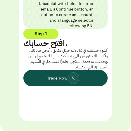
Step 1
افتح حسابك.
أنشئ حسابك في تبادلات خلال دقائق: أدخل بياناتك،
وأكمل التحقق من الهوية، وأضف أموالك بتحويل آمن
وبعملات متعددة. ستكون جاهزًا للاستثمار في الأسهم
الحلال في اليوم نفسه.
Trade Now