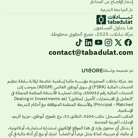
إشعار الإفصاح عن المخاطر
دار المراجعة الشرعية
هنا يتداول المسلمون
شركة تبادلات 2025، جميع الحقوق محفوظة.
contact@tabadulat.com
تم تصميمه بواسطة
تعد شركة تبادلات المحدودة مؤسسة مالية إسلامية خاضعة لرقابة سلطة تنظيم
الخدمات المالية (FSRA) في سوق أبوظبي العالمي (ADGM) بموجب إذن
الخدمات المالية رقم 250032، وذلك لممارسة الأنشطة المنظمة المتمثلة في
'التعامل في الاستثمارات كأصيل (مطابق)' (Dealing in Investments as
Principal - Matched) والأنشطة المنظمة المتوافقة مع أحكام الشريعة
الإسلامية.
المكتب المسجل: مكتب 3104، الطابق 31، برج طموح، أبوظبي، جزيرة الريم،
الإمارات العربية المتحدة.
لا يشكل أي محتوى وارد في هذا الموقع الإلكتروني استشارة استثمارية، أو قانونية،
أو مالية، أو ضريبية، كما لا يمثل عرضاً أو التماساً لشراء أو بيع أي أداة مالية في أي