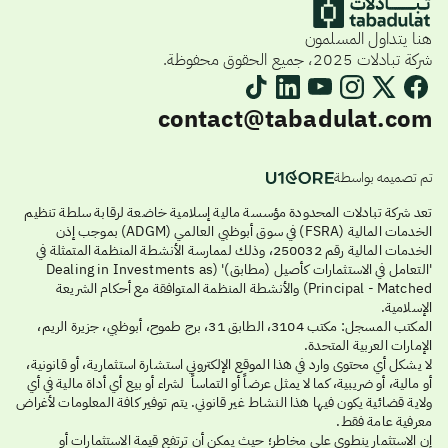
هنا يتداول المسلمون
شركة تبادلات 2025، جميع الحقوق محفوظة.
contact@tabadulat.com
تم تصميمه بواسطة
تعد شركة تبادلات المحدودة مؤسسة مالية إسلامية خاضعة لرقابة سلطة تنظيم
الخدمات المالية (FSRA) في سوق أبوظبي العالمي (ADGM) بموجب إذن
الخدمات المالية رقم 250032، وذلك لممارسة الأنشطة المنظمة المتمثلة في
'التعامل في الاستثمارات كأصيل (مطابق)' (Dealing in Investments as
Principal - Matched) والأنشطة المنظمة المتوافقة مع أحكام الشريعة
الإسلامية.
المكتب المسجل: مكتب 3104، الطابق 31، برج طموح، أبوظبي، جزيرة الريم،
الإمارات العربية المتحدة.
لا يشكل أي محتوى وارد في هذا الموقع الإلكتروني استشارة استثمارية، أو قانونية،
أو مالية، أو ضريبية، كما لا يمثل عرضاً أو التماساً لشراء أو بيع أي أداة مالية في أي
ولاية قضائية يكون فيها هذا النشاط غير قانوني. يتم توفير كافة المعلومات لأغراض
معرفية عامة فقط.
إن الاستثمار ينطوي على مخاطر؛ حيث يمكن أن ترتفع قيمة الاستثمارات أو