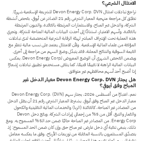
الامتثال الشرعي؟
تراجع تبادلات امتثال Devon Energy Corp. DVN للشريعة الإسلامية شهريًا.
تطبّق كل مراجعة منهجية المعيار الشرعي رقم 21 الصادر عن أيوفي، بفحص أنشطة
الشركة، والدخل غير المباح، والاستثمارات المرتبطة بالفائدة، والديون المرتبطة
بالفائدة، وأسهم الامتياز، استنادًا إلى أحدث البيانات المالية المتاحة للشركة. وتجري
هذه العملية تحت الإشراف المباشر لهيئة الرقابة الشرعية المتخصصة لدى تبادلات
المؤلفة من علماء المالية الإسلامية. ولأن الامتثال يعتمد على نسب مالية تتغيّر مع
القيمة السوقية والنتائج المعلنة، فقد يتبدّل وضع السهم من مراجعة إلى أخرى.
ويضمن الفحص الشهري أن الوضع المعروض لـDevon Energy Corp. يعكس
البيانات المالية الراهنة لا تقييمًا قديمًا، كما يتلقى مستخدمو تطبيق تبادلات إشعارًا
إذا أصبح أحد أسهم محافظهم غير متوافق.
هل يجتاز Devon Energy Corp. DVN معيار الدخل غير
المباح وفق أيوفي؟
نعم، اعتبارًا من أغسطس 2026، يجتاز سهم Devon Energy Corp. (DVN)
معيار الدخل غير المباح وفق أيوفي. يشترط المعيار الشرعي رقم 21 أن يظل الدخل
من المصادر غير المباحة، كالفائدة (الربا) والخدمات المالية التقليدية والكحول
والقمار والتبغ، أقل من 5% من إجمالي إيرادات الشركة. ويقع دخل Devon
Energy Corp. من المصادر غير المباحة حاليًا ضمن حد الـ5% المسموح به. ومع
ذلك، ينبغي تنقية أي دخل عارض غير مباح حتى وإن كان ضمن الحد المسموح: إذ
يتصدّق المستثمرون بالنسبة المقابلة من توزيعات الأرباح، وفق ما يعكسه معامل
تنقية السهم. يُعاد تقييم هذا المعيار شهريًا استنادًا إلى أحدث الإفصاحات المالية