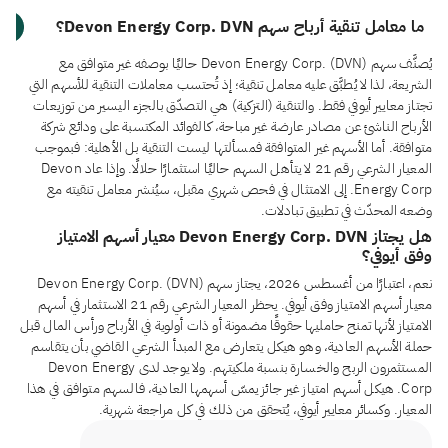
ما معامل تنقية أرباح سهم Devon Energy Corp. DVN؟
يُصنَّف سهم Devon Energy Corp. (DVN) حاليًا بوصفه غير متوافق مع
الشريعة، لذا لا يُطبَّق عليه معامل تنقية؛ إذ تُحتسب معاملات التنقية للأسهم التي
تجتاز معايير أيوفي فقط. والتنقية (التزكية) هي التصدّق بالجزء اليسير من توزيعات
الأرباح الناشئ عن مصادر عارضة غير مباحة، كالفوائد المكتسبة على ودائع شركة
متوافقة. أما الأسهم غير المتوافقة فمسألتها ليست التنقية بل الأهلية: فبموجب
المعيار الشرعي رقم 21 لا يتأهل السهم حاليًا استثمارًا حلالًا. وإذا عاد Devon
Energy Corp. إلى الامتثال في فحص شهري مقبل، سيُنشر معامل تنقيته مع
وضعه المحدّث في تطبيق تبادلات.
هل يجتاز Devon Energy Corp. DVN معيار أسهم الامتياز
وفق أيوفي؟
نعم، اعتبارًا من أغسطس 2026، يجتاز سهم Devon Energy Corp. (DVN)
معيار أسهم الامتياز وفق أيوفي. يحظر المعيار الشرعي رقم 21 الاستثمار في أسهم
الامتياز لأنها تمنح حامليها حقوقًا مضمونة أو ذات أولوية في الأرباح ورأس المال قبل
حملة الأسهم العادية، وهو هيكل يتعارض مع المبدأ الشرعي القاضي بأن يتقاسم
المستثمرون الربح والخسارة بنسبة ملكيتهم. ولا يوجد لدى Devon Energy
Corp. هيكل أسهم امتياز غير جائز يمسّ أسهمها العادية، فالسهم متوافق في هذا
المعيار. وكسائر معايير أيوفي، يُتحقق من ذلك في كل مراجعة شهرية.