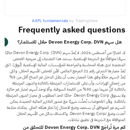
AAPL fundamentals
by TradingView
Frequently asked questions
هل سهم Devon Energy Corp. DVN حلال للاستثمار؟
لا، اعتبارًا من أغسطس 2026، لا يُعدّ سهم Devon Energy Corp. (DVN) حاليًا
سهمًا متوافقًا مع الشريعة الإسلامية. يستند هذا التصنيف إلى منهجية الفحص
المعتمدة لدى هيئة المحاسبة والمراجعة للمؤسسات المالية الإسلامية (أيوفي)، التي
يُعدّ معيارها الشرعي رقم 21 المرجع العالمي الأبرز لفحص الأسهم الحلال. ولكي
يُعدّ السهم حلالًا وفق هذا المعيار، يجب أن يظل الدخل غير المباح أقل من 5%
من إجمالي الإيرادات، وأن تبقى الاستثمارات المرتبطة بالفائدة والديون المرتبطة
بالفائدة كلٌّ منهما دون 30% من القيمة السوقية، وألا توجد أسهم امتياز غير جائزة.
ولا يستوفي Devon Energy Corp. حاليًا الحد المطلوب في معيار الديون المرتبطة
بالفائدة. ولأن الفحوصات تُحدَّث شهريًا مع صدور التقارير المالية الجديدة، يمكن
للسهم غير المتوافق أن يستعيد وضع الامتثال إذا تغيّر هيكله المالي. يمكنك متابعة
أحدث وضع لـDevon Energy Corp. واكتشاف بدائل من الأسهم الحلال
المتوافقة مع الشريعة في تطبيق تبادلات.
كم مرة تُراجَع Devon Energy Corp. DVN للتحقق من