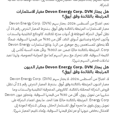
للشركة.
هل يجتاز Devon Energy Corp. DVN معيار الاستثمارات
المرتبطة بالفائدة وفق أيوفي؟
نعم، اعتبارًا من أغسطس 2026، يجتاز سهم Devon Energy Corp. (DVN)
معيار الاستثمارات المرتبطة بالفائدة وفق أيوفي. يشترط المعيار الشرعي رقم 21 أن
تظل أموال الشركة الموظفة في أدوات مدرّة للفائدة، كالودائع التقليدية والسندات
وأذون الخزانة وصناديق أسواق النقد، أقل من 30% من قيمتها السوقية، ضمانًا
لألا يتحقق للمساهمين ربح جوهري من الربا. وتقع استثمارات Devon Energy
Corp. المرتبطة بالفائدة حاليًا ضمن حد الـ30%. ولأن هذه النسبة تُقاس إلى
القيمة السوقية، فقد تتحرك مع سعر السهم كما مع الميزانية العمومية، ولهذا تعيد
تبادلات فحص السهم شهريًا.
هل يجتاز Devon Energy Corp. DVN معيار الديون
المرتبطة بالفائدة وفق أيوفي؟
لا، اعتبارًا من أغسطس 2026، لا يجتاز سهم Devon Energy Corp. (DVN)
معيار الديون المرتبطة بالفائدة وفق أيوفي. يشترط المعيار الشرعي رقم 21 أن تظل
قروض الشركة المحمّلة بالفائدة، كالقروض المصرفية التقليدية والسندات وما
شابهها من تمويل ربوي، أقل من 30% من قيمتها السوقية. وتتجاوز ديون Devon
Energy Corp. المرتبطة بالفائدة حاليًا هذا الحد، ما يعني اعتماد الشركة على
تمويل ربوي يفوق ما تجيزه أيوفي للاستثمار الحلال. ويمكن للشركة العودة إلى
الامتثال بخفض ديونها أو عبر تغيّر قيمتها السوقية، ويُعاد تقييم المعيار شهريًا.