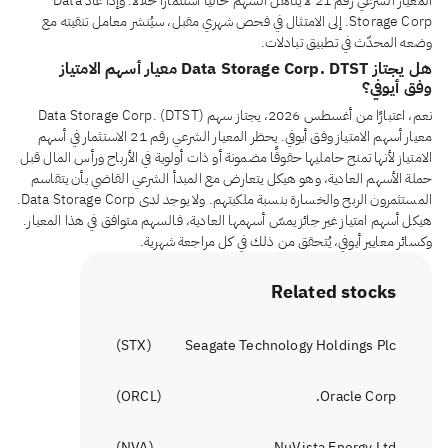
المعيار الشرعي رقم 21 لا يتأهل السهم حاليًا استثمارًا حلالًا. وإذا عاد Data
Storage Corp. إلى الامتثال في فحص شهري مقبل، سيُنشر معامل تنقيته مع
وضعه المحدّث في تطبيق تبادلات.
هل يجتاز Data Storage Corp. DTST معيار أسهم الامتياز
وفق أيوفي؟
نعم، اعتبارًا من أغسطس 2026، يجتاز سهم Data Storage Corp. (DTST)
معيار أسهم الامتياز وفق أيوفي. يحظر المعيار الشرعي رقم 21 الاستثمار في أسهم
الامتياز لأنها تمنح حامليها حقوقًا مضمونة أو ذات أولوية في الأرباح ورأس المال قبل
حملة الأسهم العادية، وهو هيكل يتعارض مع المبدأ الشرعي القاضي بأن يتقاسم
المستثمرون الربح والخسارة بنسبة ملكيتهم. ولا يوجد لدى Data Storage Corp.
هيكل أسهم امتياز غير جائز يمسّ أسهمها العادية، فالسهم متوافق في هذا المعيار.
وكسائر معايير أيوفي، يُتحقق من ذلك في كل مراجعة شهرية.
Related stocks
)
STX
(
Seagate Technology Holdings Plc
)
ORCL
(
Oracle Corp.
)
NVA
(
NuVista Energy Ltd.