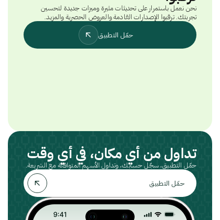
نحن نعمل باستمرار على تحديثات مثيرة وميزات جديدة لتحسين
تجربتك. ترقبوا الإصدارات القادمة والعروض الحصرية والمزيد.
حمّل التطبيق
تداول من أي مكان، في أي وقت
حمّل التطبيق، سجّل حسابك، وتداول الأسهم المتوافقة مع الشريعة.
حمّل التطبيق