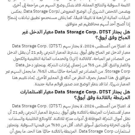
القيمة السوقية والنتائج المعلنة، فقد يتبدّل وضع السهم من مراجعة إلى أخرى.
ويضمن الفحص الشهري أن الوضع المعروض لـData Storage Corp. يعكس
البيانات المالية الراهنة لا تقييمًا قديمًا، كما يتلقى مستخدمو تطبيق تبادلات إشعارًا
إذا أصبح أحد أسهم محافظهم غير متوافق.
هل يجتاز Data Storage Corp. DTST معيار الدخل غير
المباح وفق أيوفي؟
لا، اعتبارًا من أغسطس 2026، لا يجتاز سهم Data Storage Corp. (DTST)
معيار الدخل غير المباح وفق أيوفي. يشترط المعيار الشرعي رقم 21 أن يظل الدخل
من المصادر غير المباحة، كالفائدة (الربا) والخدمات المالية التقليدية والكحول
والقمار والتبغ، أقل من 5% من إجمالي إيرادات الشركة. ويتجاوز دخل Data
Storage Corp. من المصادر غير المباحة حاليًا سقف الـ5%، ما يجعل السهم غير
متوافق في هذا المعيار بصرف النظر عن أدائه في المعايير الأخرى. يُعاد تقييم هذا
المعيار شهريًا، لذا قد يتغيّر الوضع عند صدور قوائم مالية جديدة.
هل يجتاز Data Storage Corp. DTST معيار الاستثمارات
المرتبطة بالفائدة وفق أيوفي؟
لا، اعتبارًا من أغسطس 2026، لا يجتاز سهم Data Storage Corp. (DTST)
معيار الاستثمارات المرتبطة بالفائدة وفق أيوفي. يشترط المعيار الشرعي رقم 21 أن
تظل أموال الشركة الموظفة في أدوات مدرّة للفائدة، كالودائع التقليدية والسندات
وأذون الخزانة وصناديق أسواق النقد، أقل من 30% من قيمتها السوقية. وتتجاوز
استثمارات Data Storage Corp. المرتبطة بالفائدة حاليًا هذا الحد، ما يعني أن