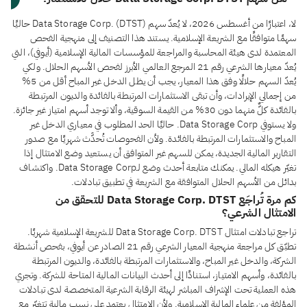
لا، اعتبارًا من أغسطس 2026، لا يُعدّ سهم Data Storage Corp. (DTST) حاليًا
سهمًا متوافقًا مع الشريعة الإسلامية. يستند هذا التصنيف إلى منهجية الفحص
المعتمدة لدى هيئة المحاسبة والمراجعة للمؤسسات المالية الإسلامية (أيوفي)، التي
يُعدّ معيارها الشرعي رقم 21 المرجع العالمي الأبرز لفحص الأسهم الحلال. ولكي
يُعدّ السهم حلالًا وفق هذا المعيار، يجب أن يظل الدخل غير المباح أقل من 5%
من إجمالي الإيرادات، وأن تبقى الاستثمارات المرتبطة بالفائدة والديون المرتبطة
بالفائدة كلٌّ منهما دون 30% من القيمة السوقية، وألا توجد أسهم امتياز غير جائزة.
ولا يستوفي Data Storage Corp. حاليًا الحد المطلوب في معياري الدخل غير
المباح والاستثمارات المرتبطة بالفائدة. ولأن الفحوصات تُحدَّث شهريًا مع صدور
التقارير المالية الجديدة، يمكن للسهم غير المتوافق أن يستعيد وضع الامتثال إذا
تغيّر هيكله المالي. يمكنك متابعة أحدث وضع لـData Storage Corp. واكتشاف
بدائل من الأسهم الحلال المتوافقة مع الشريعة في تطبيق تبادلات.
كم مرة تُراجَع Data Storage Corp. DTST للتحقق من
الامتثال الشرعي؟
تراجع تبادلات امتثال Data Storage Corp. DTST للشريعة الإسلامية شهريًا.
تطبّق كل مراجعة منهجية المعيار الشرعي رقم 21 الصادر عن أيوفي، بفحص أنشطة
الشركة، والدخل غير المباح، والاستثمارات المرتبطة بالفائدة، والديون المرتبطة
بالفائدة، وأسهم الامتياز، استنادًا إلى أحدث البيانات المالية المتاحة للشركة. وتجري
هذه العملية تحت الإشراف المباشر لهيئة الرقابة الشرعية المتخصصة لدى تبادلات
المؤلفة من علماء المالية الإسلامية. ولأن الامتثال يعتمد على نسب مالية تتغيّر مع