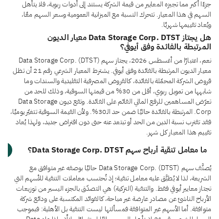
جزءًا أكبر مما تجيزه المعايير من قيمة الشركة يستند إلى أدوات ربوية، فلا يتأهل
السهم في هذا المعيار. تتحرك النسبة مع الميزانية العمومية وسعر السهم معًا،
ويُعاد تقييمها شهريًا.
هل يجتاز Data Storage Corp. DTST معيار الديون
المرتبطة بالفائدة وفق أيوفي؟
نعم، اعتبارًا من أغسطس 2026، يجتاز سهم Data Storage Corp. (DTST)
معيار الديون المرتبطة بالفائدة وفق أيوفي. يشترط المعيار الشرعي رقم 21 أن تظل
قروض الشركة المحمّلة بالفائدة، كالقروض المصرفية التقليدية والسندات وما
شابهها من تمويل ربوي، أقل من 30% من قيمتها السوقية، وذلك للحد من
تعرّض المساهمين للرفع المالي القائم على الفائدة. وتقع ديون Data Storage
Corp. المرتبطة بالفائدة حاليًا ضمن حد الـ30%. ولأن القيمة السوقية تتغيّر يوميًا،
فقد تقترب نسبة الدين من الحد أو تبتعد عنه حتى دون اقتراض جديد، ولهذا يُعاد
تقييم هذا المعيار كل شهر.
ما معامل تنقية أرباح سهم Data Storage Corp. DTST؟
يُصنَّف سهم Data Storage Corp. (DTST) حاليًا بوصفه غير متوافق مع
الشريعة، لذا لا يُطبَّق عليه معامل تنقية؛ إذ تُحتسب معاملات التنقية للأسهم التي
تجتاز معايير أيوفي فقط. والتنقية (التزكية) هي التصدّق بالجزء اليسير من توزيعات
الأرباح الناشئ عن مصادر عارضة غير مباحة، كالفوائد المكتسبة على ودائع شركة
متوافقة. أما الأسهم غير المتوافقة فمسألتها ليست التنقية بل الأهلية: فبموجب