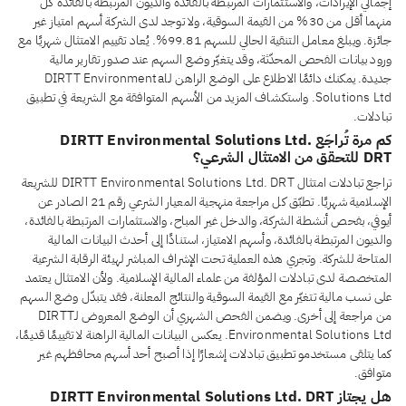
إجمالي الإيرادات، والاستثمارات المرتبطة بالفائدة والديون المرتبطة بالفائدة كلٌّ
منهما أقل من 30% من القيمة السوقية، ولا توجد لدى الشركة أسهم امتياز غير
جائزة. ويبلغ معامل التنقية الحالي للسهم 99.81%. يُعاد تقييم الامتثال شهريًا مع
ورود بيانات الفحص المحدّثة، وقد يتغيّر وضع السهم عند صدور تقارير مالية
جديدة. يمكنك دائمًا الاطلاع على الوضع الراهن لـDIRTT Environmental
Solutions Ltd. واستكشاف المزيد من الأسهم المتوافقة مع الشريعة في تطبيق
تبادلات.
كم مرة تُراجَع DIRTT Environmental Solutions Ltd.
DRT للتحقق من الامتثال الشرعي؟
تراجع تبادلات امتثال DIRTT Environmental Solutions Ltd. DRT للشريعة
الإسلامية شهريًا. تطبّق كل مراجعة منهجية المعيار الشرعي رقم 21 الصادر عن
أيوفي، بفحص أنشطة الشركة، والدخل غير المباح، والاستثمارات المرتبطة بالفائدة،
والديون المرتبطة بالفائدة، وأسهم الامتياز، استنادًا إلى أحدث البيانات المالية
المتاحة للشركة. وتجري هذه العملية تحت الإشراف المباشر لهيئة الرقابة الشرعية
المتخصصة لدى تبادلات المؤلفة من علماء المالية الإسلامية. ولأن الامتثال يعتمد
على نسب مالية تتغيّر مع القيمة السوقية والنتائج المعلنة، فقد يتبدّل وضع السهم
من مراجعة إلى أخرى. ويضمن الفحص الشهري أن الوضع المعروض لـDIRTT
Environmental Solutions Ltd. يعكس البيانات المالية الراهنة لا تقييمًا قديمًا،
كما يتلقى مستخدمو تطبيق تبادلات إشعارًا إذا أصبح أحد أسهم محافظهم غير
متوافق.
هل يجتاز DIRTT Environmental Solutions Ltd. DRT