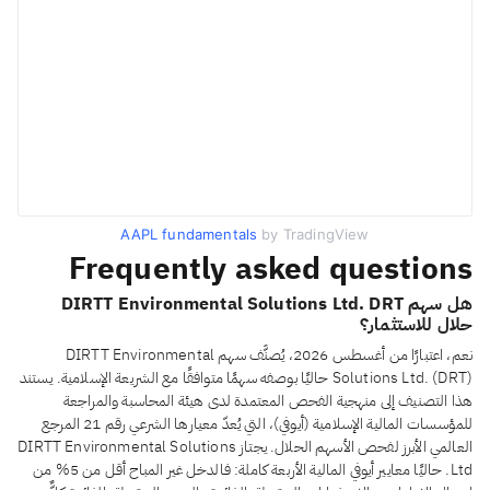
AAPL fundamentals
by TradingView
Frequently asked questions
هل سهم DIRTT Environmental Solutions Ltd. DRT
حلال للاستثمار؟
نعم، اعتبارًا من أغسطس 2026، يُصنَّف سهم DIRTT Environmental
Solutions Ltd. (DRT) حاليًا بوصفه سهمًا متوافقًا مع الشريعة الإسلامية. يستند
هذا التصنيف إلى منهجية الفحص المعتمدة لدى هيئة المحاسبة والمراجعة
للمؤسسات المالية الإسلامية (أيوفي)، التي يُعدّ معيارها الشرعي رقم 21 المرجع
العالمي الأبرز لفحص الأسهم الحلال. يجتاز DIRTT Environmental Solutions
Ltd. حاليًا معايير أيوفي المالية الأربعة كاملة: فالدخل غير المباح أقل من 5% من