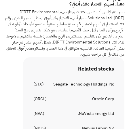
معيار أسهم الامتياز وفق أيوفي؟
نعم، اعتبارًا من أغسطس 2026، يجتاز سهم DIRTT Environmental
Solutions Ltd. (DRT) معيار أسهم الامتياز وفق أيوفي. يحظر المعيار الشرعي رقم
21 الاستثمار في أسهم الامتياز لأنها تمنح حامليها حقوقًا مضمونة أو ذات أولوية في
الأرباح ورأس المال قبل حملة الأسهم العادية، وهو هيكل يتعارض مع المبدأ
الشرعي القاضي بأن يتقاسم المستثمرون الربح والخسارة بنسبة ملكيتهم. ولا يوجد
لدى DIRTT Environmental Solutions Ltd. هيكل أسهم امتياز غير جائز
يمسّ أسهمها العادية، فالسهم متوافق في هذا المعيار. وكسائر معايير أيوفي، يُتحقق
من ذلك في كل مراجعة شهرية.
Related stocks
)
STX
(
Seagate Technology Holdings Plc
)
ORCL
(
Oracle Corp.
)
NVA
(
NuVista Energy Ltd.
)
NBIS
(
Nebius Group NV