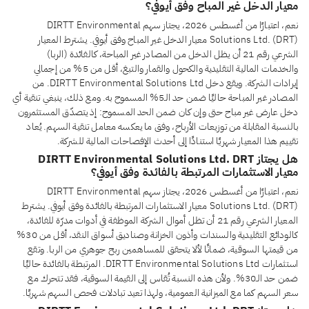
معيار الدخل غير المباح وفق أيوفي؟
نعم، اعتبارًا من أغسطس 2026، يجتاز سهم DIRTT Environmental
Solutions Ltd. (DRT) معيار الدخل غير المباح وفق أيوفي. يشترط المعيار
الشرعي رقم 21 أن يظل الدخل من المصادر غير المباحة، كالفائدة (الربا)
والخدمات المالية التقليدية والكحول والقمار والتبغ، أقل من 5% من إجمالي
إيرادات الشركة. ويقع دخل DIRTT Environmental Solutions Ltd. من
المصادر غير المباحة حاليًا ضمن حد الـ5% المسموح به. ومع ذلك، ينبغي تنقية أي
دخل عارض غير مباح حتى وإن كان ضمن الحد المسموح: إذ يتصدّق المستثمرون
بالنسبة المقابلة من توزيعات الأرباح، وفق ما يعكسه معامل تنقية السهم. يُعاد
تقييم هذا المعيار شهريًا استنادًا إلى أحدث الإفصاحات المالية للشركة.
هل يجتاز DIRTT Environmental Solutions Ltd. DRT
معيار الاستثمارات المرتبطة بالفائدة وفق أيوفي؟
نعم، اعتبارًا من أغسطس 2026، يجتاز سهم DIRTT Environmental
Solutions Ltd. (DRT) معيار الاستثمارات المرتبطة بالفائدة وفق أيوفي. يشترط
المعيار الشرعي رقم 21 أن تظل أموال الشركة الموظفة في أدوات مدرّة للفائدة،
كالودائع التقليدية والسندات وأذون الخزانة وصناديق أسواق النقد، أقل من 30%
من قيمتها السوقية، ضمانًا لألا يتحقق للمساهمين ربح جوهري من الربا. وتقع
استثمارات DIRTT Environmental Solutions Ltd. المرتبطة بالفائدة حاليًا
ضمن حد الـ30%. ولأن هذه النسبة تُقاس إلى القيمة السوقية، فقد تتحرك مع
سعر السهم كما مع الميزانية العمومية، ولهذا تعيد تبادلات فحص السهم شهريًا.