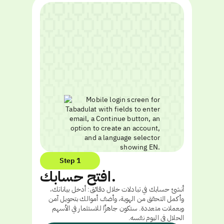
Step 1
افتح حسابك.
أنشئ حسابك في تبادلات خلال دقائق: أدخل بياناتك،
وأكمل التحقق من الهوية، وأضف أموالك بتحويل آمن
وبعملات متعددة. ستكون جاهزًا للاستثمار في الأسهم
الحلال في اليوم نفسه.