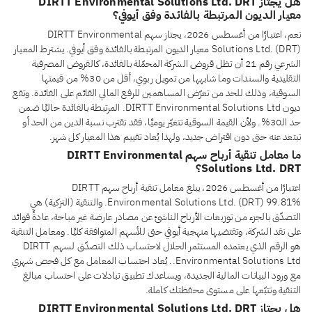
هل يجتاز DIRTT Environmental Solutions Ltd. DRT
معيار الديون المرتبطة بالفائدة وفق أيوفي؟
نعم، اعتبارًا من أغسطس 2026، يجتاز سهم DIRTT Environmental
Solutions Ltd. (DRT) معيار الديون المرتبطة بالفائدة وفق أيوفي. يشترط المعيار
الشرعي رقم 21 أن تظل قروض الشركة المحمّلة بالفائدة، كالقروض المصرفية
التقليدية والسندات وما شابهها من تمويل ربوي، أقل من 30% من قيمتها
السوقية، وذلك للحد من تعرّض المساهمين للرفع المالي القائم على الفائدة. وتقع
ديون DIRTT Environmental Solutions Ltd. المرتبطة بالفائدة حاليًا ضمن
حد الـ30%. ولأن القيمة السوقية تتغيّر يوميًا، فقد تقترب نسبة الدين من الحد أو
تبتعد عنه حتى دون اقتراض جديد، ولهذا يُعاد تقييم هذا المعيار كل شهر.
ما معامل تنقية أرباح سهم DIRTT Environmental
Solutions Ltd. DRT؟
اعتبارًا من أغسطس 2026، يبلغ معامل تنقية أرباح سهم DIRTT
Environmental Solutions Ltd. (DRT) 99.81%. والتنقية (التزكية) هي
التصدّق بالجزء من توزيعات الأرباح الناشئ عن مصادر عارضة غير مباحة، عادةً فوائد
على نقد الشركة، وتقتضيها منهجية أيوفي حتى للأسهم المتوافقة كليًا. ومعامل التنقية
هو الرقم الذي يعتمده المستثمر الحلال لاحتساب ذلك التصدّق لسهم DIRTT
Environmental Solutions Ltd.. يُعاد احتساب المعامل مع كل فحص شهري
مع ورود البيانات المالية الجديدة، ويساعدك تطبيق تبادلات على احتساب مبالغ
التنقية وتتبّعها على مستوى محفظتك كاملة.
هل يجتاز DIRTT Environmental Solutions Ltd. DRT