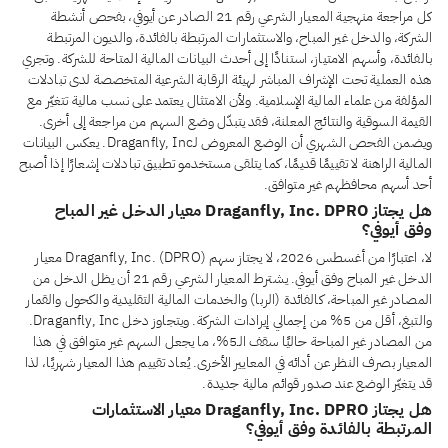
كل مراجعة منهجية المعيار الشرعي رقم 21 الصادر عن أيوفي، بفحص أنشطة
الشركة، والدخل غير المباح، والاستثمارات المرتبطة بالفائدة، والديون المرتبطة
بالفائدة، وأسهم الامتياز، استنادًا إلى أحدث البيانات المالية المتاحة للشركة. وتجري
هذه العملية تحت الإشراف المباشر لهيئة الرقابة الشرعية المتخصصة لدى تبادلات
المؤلفة من علماء المالية الإسلامية. ولأن الامتثال يعتمد على نسب مالية تتغيّر مع
القيمة السوقية والنتائج المعلنة، فقد يتبدّل وضع السهم من مراجعة إلى أخرى.
ويضمن الفحص الشهري أن الوضع المعروض لـDraganfly, Inc. يعكس البيانات
المالية الراهنة لا تقييمًا قديمًا، كما يتلقى مستخدمو تطبيق تبادلات إشعارًا إذا أصبح
أحد أسهم محافظهم غير متوافق.
هل يجتاز Draganfly, Inc. DPRO معيار الدخل غير المباح
وفق أيوفي؟
لا، اعتبارًا من أغسطس 2026، لا يجتاز سهم Draganfly, Inc. (DPRO) معيار
الدخل غير المباح وفق أيوفي. يشترط المعيار الشرعي رقم 21 أن يظل الدخل من
المصادر غير المباحة، كالفائدة (الربا) والخدمات المالية التقليدية والكحول والقمار
والتبغ، أقل من 5% من إجمالي إيرادات الشركة. ويتجاوز دخل Draganfly, Inc.
من المصادر غير المباحة حاليًا سقف الـ5%، ما يجعل السهم غير متوافق في هذا
المعيار بصرف النظر عن أدائه في المعايير الأخرى. يُعاد تقييم هذا المعيار شهريًا، لذا
قد يتغيّر الوضع عند صدور قوائم مالية جديدة.
هل يجتاز Draganfly, Inc. DPRO معيار الاستثمارات
المرتبطة بالفائدة وفق أيوفي؟