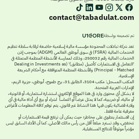
contact@tabadulat.com
تم تصميمه بواسطة
تعد شركة تبادلات المحدودة مؤسسة مالية إسلامية خاضعة لرقابة سلطة تنظيم
الخدمات المالية (FSRA) في سوق أبوظبي العالمي (ADGM) بموجب إذن
الخدمات المالية رقم 250032، وذلك لممارسة الأنشطة المنظمة المتمثلة في
'التعامل في الاستثمارات كأصيل (مطابق)' (Dealing in Investments as
Principal - Matched) والأنشطة المنظمة المتوافقة مع أحكام الشريعة
الإسلامية.
المكتب المسجل: مكتب 3104، الطابق 31، برج طموح، أبوظبي، جزيرة الريم،
الإمارات العربية المتحدة.
لا يشكل أي محتوى وارد في هذا الموقع الإلكتروني استشارة استثمارية، أو قانونية،
أو مالية، أو ضريبية، كما لا يمثل عرضاً أو التماساً لشراء أو بيع أي أداة مالية في أي
ولاية قضائية يكون فيها هذا النشاط غير قانوني. يتم توفير كافة المعلومات لأغراض
معرفية عامة فقط.
إن الاستثمار ينطوي على مخاطر؛ حيث يمكن أن ترتفع قيمة الاستثمارات أو
تنخفض، وقد تسترد مبلغاً أقل من رأس مالك الأصلي. كما أن الأداء السابق ليس
مؤشراً موثوقاً للنتائج المستقبلية.