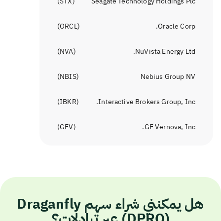
)
STX
(
Seagate Technology Holdings Plc
)
ORCL
(
Oracle Corp.
)
NVA
(
NuVista Energy Ltd.
)
NBIS
(
Nebius Group NV
)
IBKR
(
Interactive Brokers Group, Inc.
)
GEV
(
GE Vernova, Inc.
هل يمكنني شراء سهم Draganfly
(DPRO) عبر تبادلات؟