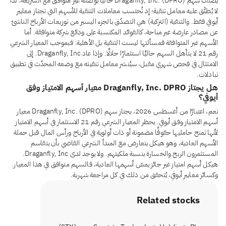
يُصنَّف سهم Draganfly, Inc. (DPRO) حاليًا بوصفه غير متوافق مع الشريعة، لذا
لا يُطبَّق عليه معامل تنقية؛ إذ تُحتسب معاملات التنقية للأسهم التي تجتاز معايير
أيوفي فقط. والتنقية (التزكية) هي التصدّق بالجزء اليسير من توزيعات الأرباح الناشئ
عن مصادر عارضة غير مباحة، كالفوائد المكتسبة على ودائع شركة متوافقة. أما
الأسهم غير المتوافقة فمسألتها ليست التنقية بل الأهلية: فبموجب المعيار الشرعي
رقم 21 لا يتأهل السهم حاليًا استثمارًا حلالًا. وإذا عاد Draganfly, Inc. إلى
الامتثال في فحص شهري مقبل، سيُنشر معامل تنقيته مع وضعه المحدّث في تطبيق
تبادلات.
هل يجتاز Draganfly, Inc. DPRO معيار أسهم الامتياز وفق
أيوفي؟
نعم، اعتبارًا من أغسطس 2026، يجتاز سهم Draganfly, Inc. (DPRO) معيار
أسهم الامتياز وفق أيوفي. يحظر المعيار الشرعي رقم 21 الاستثمار في أسهم الامتياز
لأنها تمنح حامليها حقوقًا مضمونة أو ذات أولوية في الأرباح ورأس المال قبل حملة
الأسهم العادية، وهو هيكل يتعارض مع المبدأ الشرعي القاضي بأن يتقاسم
المستثمرون الربح والخسارة بنسبة ملكيتهم. ولا يوجد لدى Draganfly, Inc.
هيكل أسهم امتياز غير جائز يمسّ أسهمها العادية، فالسهم متوافق في هذا المعيار.
وكسائر معايير أيوفي، يُتحقق من ذلك في كل مراجعة شهرية.
Related stocks