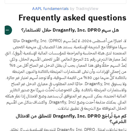
AAPL fundamentals
by TradingView
Frequently asked questions
هل سهم Draganfly, Inc. DPRO حلال للاستثمار؟
لا، اعتبارًا من أغسطس 2026، لا يُعدّ سهم Draganfly, Inc. (DPRO) حاليًا
سهمًا متوافقًا مع الشريعة الإسلامية. يستند هذا التصنيف إلى منهجية الفحص
المعتمدة لدى هيئة المحاسبة والمراجعة للمؤسسات المالية الإسلامية (أيوفي)، التي
يُعدّ معيارها الشرعي رقم 21 المرجع العالمي الأبرز لفحص الأسهم الحلال. ولكي
يُعدّ السهم حلالًا وفق هذا المعيار، يجب أن يظل الدخل غير المباح أقل من 5%
من إجمالي الإيرادات، وأن تبقى الاستثمارات المرتبطة بالفائدة والديون المرتبطة
بالفائدة كلٌّ منهما دون 30% من القيمة السوقية، وألا توجد أسهم امتياز غير جائزة.
ولا يستوفي Draganfly, Inc. حاليًا الحد المطلوب في معياري الدخل غير المباح
والاستثمارات المرتبطة بالفائدة. ولأن الفحوصات تُحدَّث شهريًا مع صدور التقارير
المالية الجديدة، يمكن للسهم غير المتوافق أن يستعيد وضع الامتثال إذا تغيّر هيكله
المالي. يمكنك متابعة أحدث وضع لـDraganfly, Inc. واكتشاف بدائل من الأسهم
الحلال المتوافقة مع الشريعة في تطبيق تبادلات.
كم مرة تُراجَع Draganfly, Inc. DPRO للتحقق من الامتثال
الشرعي؟
تراجع تبادلات امتثال Draganfly, Inc. DPRO للشريعة الإسلامية شهريًا. تطبّق