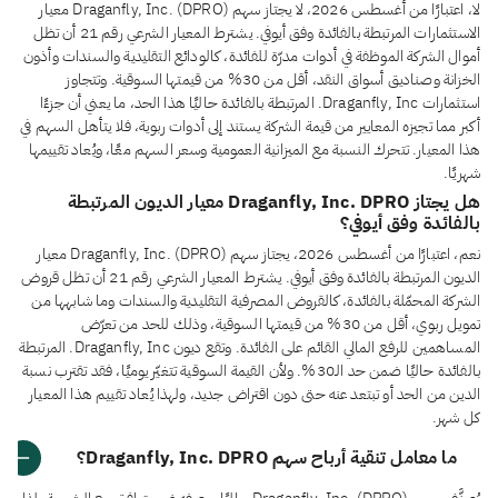
لا، اعتبارًا من أغسطس 2026، لا يجتاز سهم Draganfly, Inc. (DPRO) معيار
الاستثمارات المرتبطة بالفائدة وفق أيوفي. يشترط المعيار الشرعي رقم 21 أن تظل
أموال الشركة الموظفة في أدوات مدرّة للفائدة، كالودائع التقليدية والسندات وأذون
الخزانة وصناديق أسواق النقد، أقل من 30% من قيمتها السوقية. وتتجاوز
استثمارات Draganfly, Inc. المرتبطة بالفائدة حاليًا هذا الحد، ما يعني أن جزءًا
أكبر مما تجيزه المعايير من قيمة الشركة يستند إلى أدوات ربوية، فلا يتأهل السهم في
هذا المعيار. تتحرك النسبة مع الميزانية العمومية وسعر السهم معًا، ويُعاد تقييمها
شهريًا.
هل يجتاز Draganfly, Inc. DPRO معيار الديون المرتبطة
بالفائدة وفق أيوفي؟
نعم، اعتبارًا من أغسطس 2026، يجتاز سهم Draganfly, Inc. (DPRO) معيار
الديون المرتبطة بالفائدة وفق أيوفي. يشترط المعيار الشرعي رقم 21 أن تظل قروض
الشركة المحمّلة بالفائدة، كالقروض المصرفية التقليدية والسندات وما شابهها من
تمويل ربوي، أقل من 30% من قيمتها السوقية، وذلك للحد من تعرّض
المساهمين للرفع المالي القائم على الفائدة. وتقع ديون Draganfly, Inc. المرتبطة
بالفائدة حاليًا ضمن حد الـ30%. ولأن القيمة السوقية تتغيّر يوميًا، فقد تقترب نسبة
الدين من الحد أو تبتعد عنه حتى دون اقتراض جديد، ولهذا يُعاد تقييم هذا المعيار
كل شهر.
ما معامل تنقية أرباح سهم Draganfly, Inc. DPRO؟