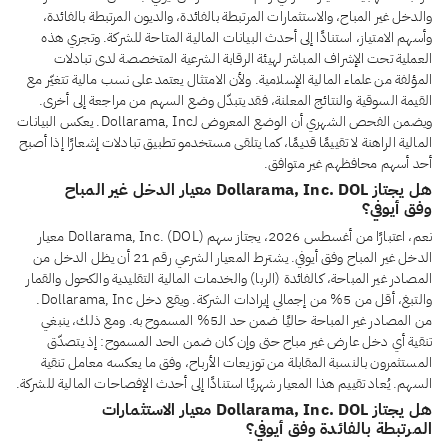
والدخل غير المباح، والاستثمارات المرتبطة بالفائدة، والديون المرتبطة بالفائدة،
وأسهم الامتياز، استنادًا إلى أحدث البيانات المالية المتاحة للشركة. وتجري هذه
العملية تحت الإشراف المباشر لهيئة الرقابة الشرعية المتخصصة لدى تبادلات
المؤلفة من علماء المالية الإسلامية. ولأن الامتثال يعتمد على نسب مالية تتغيّر مع
القيمة السوقية والنتائج المعلنة، فقد يتبدّل وضع السهم من مراجعة إلى أخرى.
ويضمن الفحص الشهري أن الوضع المعروض لـDollarama, Inc. يعكس البيانات
المالية الراهنة لا تقييمًا قديمًا، كما يتلقى مستخدمو تطبيق تبادلات إشعارًا إذا أصبح
أحد أسهم محافظهم غير متوافق.
هل يجتاز Dollarama, Inc. DOL معيار الدخل غير المباح
وفق أيوفي؟
نعم، اعتبارًا من أغسطس 2026، يجتاز سهم Dollarama, Inc. (DOL) معيار
الدخل غير المباح وفق أيوفي. يشترط المعيار الشرعي رقم 21 أن يظل الدخل من
المصادر غير المباحة، كالفائدة (الربا) والخدمات المالية التقليدية والكحول والقمار
والتبغ، أقل من 5% من إجمالي إيرادات الشركة. ويقع دخل Dollarama, Inc.
من المصادر غير المباحة حاليًا ضمن حد الـ5% المسموح به. ومع ذلك، ينبغي
تنقية أي دخل عارض غير مباح حتى وإن كان ضمن الحد المسموح: إذ يتصدّق
المستثمرون بالنسبة المقابلة من توزيعات الأرباح، وفق ما يعكسه معامل تنقية
السهم. يُعاد تقييم هذا المعيار شهريًا استنادًا إلى أحدث الإفصاحات المالية للشركة.
هل يجتاز Dollarama, Inc. DOL معيار الاستثمارات
المرتبطة بالفائدة وفق أيوفي؟