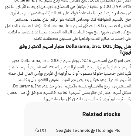
اعتبارًا من أغسطس 2026، يبلغ معامل تنقية أرباح سهم Dollarama, Inc.
(DOL) 99.54%. والتنقية (التزكية) هي التصدّق بالجزء من توزيعات الأرباح الناشئ
عن مصادر عارضة غير مباحة، عادةً فوائد على نقد الشركة، وتقتضيها منهجية أيوفي
حتى للأسهم المتوافقة كليًا. ومعامل التنقية هو الرقم الذي يعتمده المستثمر
الحلال لاحتساب ذلك التصدّق لسهم Dollarama, Inc.. يُعاد احتساب المعامل
مع كل فحص شهري مع ورود البيانات المالية الجديدة، ويساعدك تطبيق تبادلات
على احتساب مبالغ التنقية وتتبّعها على مستوى محفظتك كاملة.
هل يجتاز Dollarama, Inc. DOL معيار أسهم الامتياز وفق
أيوفي؟
نعم، اعتبارًا من أغسطس 2026، يجتاز سهم Dollarama, Inc. (DOL) معيار
أسهم الامتياز وفق أيوفي. يحظر المعيار الشرعي رقم 21 الاستثمار في أسهم الامتياز
لأنها تمنح حامليها حقوقًا مضمونة أو ذات أولوية في الأرباح ورأس المال قبل حملة
الأسهم العادية، وهو هيكل يتعارض مع المبدأ الشرعي القاضي بأن يتقاسم
المستثمرون الربح والخسارة بنسبة ملكيتهم. ولا يوجد لدى Dollarama, Inc.
هيكل أسهم امتياز غير جائز يمسّ أسهمها العادية، فالسهم متوافق في هذا المعيار.
وكسائر معايير أيوفي، يُتحقق من ذلك في كل مراجعة شهرية.
Related stocks
)
STX
(
Seagate Technology Holdings Plc