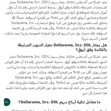
نعم، اعتبارًا من أغسطس 2026، يجتاز سهم Dollarama, Inc. (DOL) معيار
الاستثمارات المرتبطة بالفائدة وفق أيوفي. يشترط المعيار الشرعي رقم 21 أن تظل
أموال الشركة الموظفة في أدوات مدرّة للفائدة، كالودائع التقليدية والسندات وأذون
الخزانة وصناديق أسواق النقد، أقل من 30% من قيمتها السوقية، ضمانًا لألا
يتحقق للمساهمين ربح جوهري من الربا. وتقع استثمارات Dollarama, Inc.
المرتبطة بالفائدة حاليًا ضمن حد الـ30%. ولأن هذه النسبة تُقاس إلى القيمة
السوقية، فقد تتحرك مع سعر السهم كما مع الميزانية العمومية، ولهذا تعيد تبادلات
فحص السهم شهريًا.
هل يجتاز Dollarama, Inc. DOL معيار الديون المرتبطة
بالفائدة وفق أيوفي؟
نعم، اعتبارًا من أغسطس 2026، يجتاز سهم Dollarama, Inc. (DOL) معيار
الديون المرتبطة بالفائدة وفق أيوفي. يشترط المعيار الشرعي رقم 21 أن تظل قروض
الشركة المحمّلة بالفائدة، كالقروض المصرفية التقليدية والسندات وما شابهها من
تمويل ربوي، أقل من 30% من قيمتها السوقية، وذلك للحد من تعرّض
المساهمين للرفع المالي القائم على الفائدة. وتقع ديون Dollarama, Inc.
المرتبطة بالفائدة حاليًا ضمن حد الـ30%. ولأن القيمة السوقية تتغيّر يوميًا، فقد
تقترب نسبة الدين من الحد أو تبتعد عنه حتى دون اقتراض جديد، ولهذا يُعاد تقييم
هذا المعيار كل شهر.
ما معامل تنقية أرباح سهم Dollarama, Inc. DOL؟