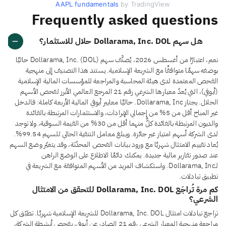
AAPL fundamentals
by TradingView
Frequently asked questions
هل سهم Dollarama, Inc. DOL حلال للاستثمار؟
نعم، اعتبارًا من أغسطس 2026، يُصنَّف سهم Dollarama, Inc. (DOL) حاليًا
بوصفه سهمًا متوافقًا مع الشريعة الإسلامية. يستند هذا التصنيف إلى منهجية
الفحص المعتمدة لدى هيئة المحاسبة والمراجعة للمؤسسات المالية الإسلامية
(أيوفي)، التي يُعدّ معيارها الشرعي رقم 21 المرجع العالمي الأبرز لفحص الأسهم
الحلال. يجتاز Dollarama, Inc. حاليًا معايير أيوفي المالية الأربعة كاملة: فالدخل
غير المباح أقل من 5% من إجمالي الإيرادات، والاستثمارات المرتبطة بالفائدة
والديون المرتبطة بالفائدة كلٌّ منهما أقل من 30% من القيمة السوقية، ولا توجد
لدى الشركة أسهم امتياز غير جائزة. ويبلغ معامل التنقية الحالي للسهم 99.54%.
يُعاد تقييم الامتثال شهريًا مع ورود بيانات الفحص المحدّثة، وقد يتغيّر وضع السهم
عند صدور تقارير مالية جديدة. يمكنك دائمًا الاطلاع على الوضع الراهن
لـDollarama, Inc. واستكشاف المزيد من الأسهم المتوافقة مع الشريعة في
تطبيق تبادلات.
كم مرة تُراجَع Dollarama, Inc. DOL للتحقق من الامتثال
الشرعي؟
تراجع تبادلات امتثال Dollarama, Inc. DOL للشريعة الإسلامية شهريًا. تطبّق كل
مراجعة منهجية المعيار الشرعي رقم 21 الصادر عن أيوفي، بفحص أنشطة الشركة،