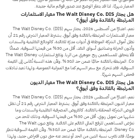
المعيار شهريًا، لذا قد يتغيّر الوضع عند صدور قوائم مالية جديدة.
هل يجتاز The Walt Disney Co. DIS معيار الاستثمارات
المرتبطة بالفائدة وفق أيوفي؟
نعم، اعتبارًا من أغسطس 2026، يجتاز سهم The Walt Disney Co. (DIS)
معيار الاستثمارات المرتبطة بالفائدة وفق أيوفي. يشترط المعيار الشرعي رقم 21 أن
تظل أموال الشركة الموظفة في أدوات مدرّة للفائدة، كالودائع التقليدية والسندات
وأذون الخزانة وصناديق أسواق النقد، أقل من 30% من قيمتها السوقية، ضمانًا
لألا يتحقق للمساهمين ربح جوهري من الربا. وتقع استثمارات The Walt Disney
Co. المرتبطة بالفائدة حاليًا ضمن حد الـ30%. ولأن هذه النسبة تُقاس إلى القيمة
السوقية، فقد تتحرك مع سعر السهم كما مع الميزانية العمومية، ولهذا تعيد تبادلات
فحص السهم شهريًا.
هل يجتاز The Walt Disney Co. DIS معيار الديون
المرتبطة بالفائدة وفق أيوفي؟
نعم، اعتبارًا من أغسطس 2026، يجتاز سهم The Walt Disney Co. (DIS)
معيار الديون المرتبطة بالفائدة وفق أيوفي. يشترط المعيار الشرعي رقم 21 أن تظل
قروض الشركة المحمّلة بالفائدة، كالقروض المصرفية التقليدية والسندات وما
شابهها من تمويل ربوي، أقل من 30% من قيمتها السوقية، وذلك للحد من
تعرّض المساهمين للرفع المالي القائم على الفائدة. وتقع ديون The Walt
Disney Co. المرتبطة بالفائدة حاليًا ضمن حد الـ30%. ولأن القيمة السوقية تتغيّر
يوميًا، فقد تقترب نسبة الدين من الحد أو تبتعد عنه حتى دون اقتراض جديد، ولهذا