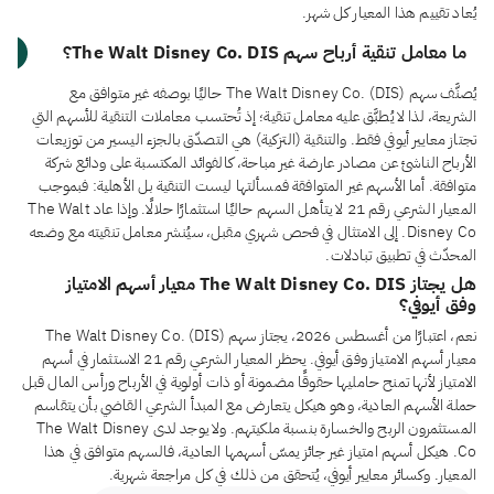
يُعاد تقييم هذا المعيار كل شهر.
ما معامل تنقية أرباح سهم The Walt Disney Co. DIS؟
يُصنَّف سهم The Walt Disney Co. (DIS) حاليًا بوصفه غير متوافق مع
الشريعة، لذا لا يُطبَّق عليه معامل تنقية؛ إذ تُحتسب معاملات التنقية للأسهم التي
تجتاز معايير أيوفي فقط. والتنقية (التزكية) هي التصدّق بالجزء اليسير من توزيعات
الأرباح الناشئ عن مصادر عارضة غير مباحة، كالفوائد المكتسبة على ودائع شركة
متوافقة. أما الأسهم غير المتوافقة فمسألتها ليست التنقية بل الأهلية: فبموجب
المعيار الشرعي رقم 21 لا يتأهل السهم حاليًا استثمارًا حلالًا. وإذا عاد The Walt
Disney Co. إلى الامتثال في فحص شهري مقبل، سيُنشر معامل تنقيته مع وضعه
المحدّث في تطبيق تبادلات.
هل يجتاز The Walt Disney Co. DIS معيار أسهم الامتياز
وفق أيوفي؟
نعم، اعتبارًا من أغسطس 2026، يجتاز سهم The Walt Disney Co. (DIS)
معيار أسهم الامتياز وفق أيوفي. يحظر المعيار الشرعي رقم 21 الاستثمار في أسهم
الامتياز لأنها تمنح حامليها حقوقًا مضمونة أو ذات أولوية في الأرباح ورأس المال قبل
حملة الأسهم العادية، وهو هيكل يتعارض مع المبدأ الشرعي القاضي بأن يتقاسم
المستثمرون الربح والخسارة بنسبة ملكيتهم. ولا يوجد لدى The Walt Disney
Co. هيكل أسهم امتياز غير جائز يمسّ أسهمها العادية، فالسهم متوافق في هذا
المعيار. وكسائر معايير أيوفي، يُتحقق من ذلك في كل مراجعة شهرية.