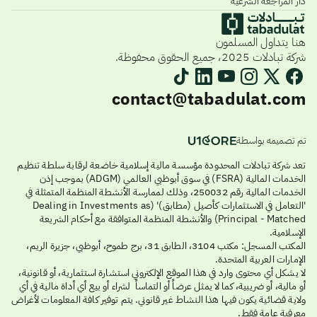
دار المراجعة الشرعية
هنا يتداول المسلمون
شركة تبادلات 2025، جميع الحقوق محفوظة.
contact@tabadulat.com
تم تصميمه بواسطة
تعد شركة تبادلات المحدودة مؤسسة مالية إسلامية خاضعة لرقابة سلطة تنظيم
الخدمات المالية (FSRA) في سوق أبوظبي العالمي (ADGM) بموجب إذن
الخدمات المالية رقم 250032، وذلك لممارسة الأنشطة المنظمة المتمثلة في
'التعامل في الاستثمارات كأصيل (مطابق)' (Dealing in Investments as
Principal - Matched) والأنشطة المنظمة المتوافقة مع أحكام الشريعة
الإسلامية.
المكتب المسجل: مكتب 3104، الطابق 31، برج طموح، أبوظبي، جزيرة الريم،
الإمارات العربية المتحدة.
لا يشكل أي محتوى وارد في هذا الموقع الإلكتروني استشارة استثمارية، أو قانونية،
أو مالية، أو ضريبية، كما لا يمثل عرضاً أو التماساً لشراء أو بيع أي أداة مالية في أي
ولاية قضائية يكون فيها هذا النشاط غير قانوني. يتم توفير كافة المعلومات لأغراض
معرفية عامة فقط.