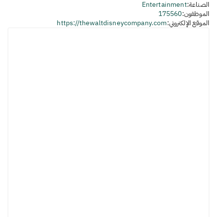
الصناعة:
Entertainment
الموظفون:
175560
الموقع الإلكتروني:
https://thewaltdisneycompany.com