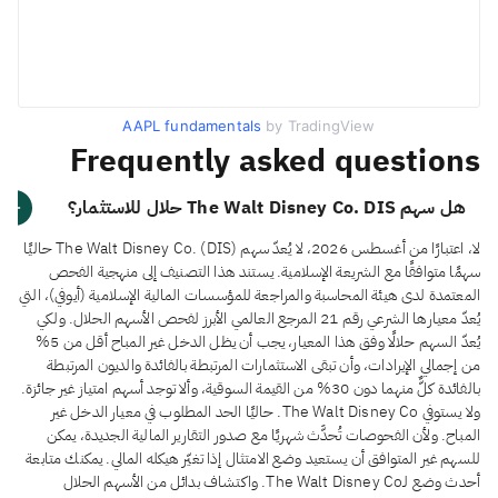
AAPL fundamentals
by TradingView
Frequently asked questions
هل سهم The Walt Disney Co. DIS حلال للاستثمار؟
لا، اعتبارًا من أغسطس 2026، لا يُعدّ سهم The Walt Disney Co. (DIS) حاليًا
سهمًا متوافقًا مع الشريعة الإسلامية. يستند هذا التصنيف إلى منهجية الفحص
المعتمدة لدى هيئة المحاسبة والمراجعة للمؤسسات المالية الإسلامية (أيوفي)، التي
يُعدّ معيارها الشرعي رقم 21 المرجع العالمي الأبرز لفحص الأسهم الحلال. ولكي
يُعدّ السهم حلالًا وفق هذا المعيار، يجب أن يظل الدخل غير المباح أقل من 5%
من إجمالي الإيرادات، وأن تبقى الاستثمارات المرتبطة بالفائدة والديون المرتبطة
بالفائدة كلٌّ منهما دون 30% من القيمة السوقية، وألا توجد أسهم امتياز غير جائزة.
ولا يستوفي The Walt Disney Co. حاليًا الحد المطلوب في معيار الدخل غير
المباح. ولأن الفحوصات تُحدَّث شهريًا مع صدور التقارير المالية الجديدة، يمكن
للسهم غير المتوافق أن يستعيد وضع الامتثال إذا تغيّر هيكله المالي. يمكنك متابعة
أحدث وضع لـThe Walt Disney Co. واكتشاف بدائل من الأسهم الحلال