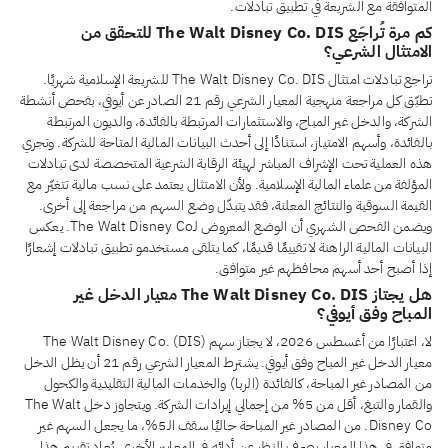
المتوافقة مع الشريعة في تطبيق تبادلات.
كم مرة تُراجَع The Walt Disney Co. DIS للتحقق من
الامتثال الشرعي؟
تراجع تبادلات امتثال The Walt Disney Co. DIS للشريعة الإسلامية شهريًا.
تطبّق كل مراجعة منهجية المعيار الشرعي رقم 21 الصادر عن أيوفي، بفحص أنشطة
الشركة، والدخل غير المباح، والاستثمارات المرتبطة بالفائدة، والديون المرتبطة
بالفائدة، وأسهم الامتياز، استنادًا إلى أحدث البيانات المالية المتاحة للشركة. وتجري
هذه العملية تحت الإشراف المباشر لهيئة الرقابة الشرعية المتخصصة لدى تبادلات
المؤلفة من علماء المالية الإسلامية. ولأن الامتثال يعتمد على نسب مالية تتغيّر مع
القيمة السوقية والنتائج المعلنة، فقد يتبدّل وضع السهم من مراجعة إلى أخرى.
ويضمن الفحص الشهري أن الوضع المعروض لـThe Walt Disney Co. يعكس
البيانات المالية الراهنة لا تقييمًا قديمًا، كما يتلقى مستخدمو تطبيق تبادلات إشعارًا
إذا أصبح أحد أسهم محافظهم غير متوافق.
هل يجتاز The Walt Disney Co. DIS معيار الدخل غير
المباح وفق أيوفي؟
لا، اعتبارًا من أغسطس 2026، لا يجتاز سهم The Walt Disney Co. (DIS)
معيار الدخل غير المباح وفق أيوفي. يشترط المعيار الشرعي رقم 21 أن يظل الدخل
من المصادر غير المباحة، كالفائدة (الربا) والخدمات المالية التقليدية والكحول
والقمار والتبغ، أقل من 5% من إجمالي إيرادات الشركة. ويتجاوز دخل The Walt
Disney Co. من المصادر غير المباحة حاليًا سقف الـ5%، ما يجعل السهم غير
متوافق في هذا المعيار بصرف النظر عن أدائه في المعايير الأخرى. يُعاد تقييم هذا