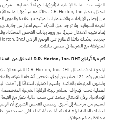
يُعاد تقييم الامتثال شهريًا مع ورود بيانات الفحص المحدّثة، وق
المتوافقة مع الشريعة في تطبيق تبادلات.
كم مرة تُراجَع D.R. Horton, Inc. DHI للتحقق من الامتثال الشرعي؟
تراجع تبادلات امتثال c. DHI
الشرعي رقم 21 الصادر عن أيوفي، بفحص أنشطة الشركة، وا
والديون المرتبطة بالفائدة، وأسهم الامتياز، استنادًا إلى أحدث ال
العملية تحت الإشراف المباشر لهيئة الرقابة الشرعية المتخصصة ل
الإسلامية. ولأن الامتثال يعتمد على نسب مالية تتغيّر مع القيمة 
البيانات المالية الراهنة لا تقييمًا قديمًا، كما يتلقى مستخدمو ت
محافظهم غير متوافق.