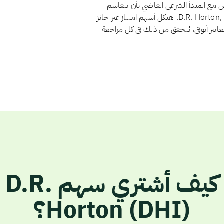
ض مع المبدأ الشرعي القاضي بأن يتقاسم
المستثمرون الربح والخسارة بنسبة ملكيتهم. ولا يوجد لدى D.R. Horton, Inc. هيكل أسهم امتياز غير جائز
عايير أيوفي، يُتحقق من ذلك في كل مراجعة
كيف أشتري سهم D.R.
Horton (DHI)؟