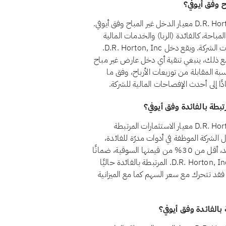
نعم، اعتبارًا من أغسطس 2026، يجتاز سهم D.R. Horton, Inc. (DHI) معيار الدخل غير المباح وفق أيوفي.
 المصادر غير المباحة، كالفائدة (الربا) والخدمات المالية
التقليدية والكحول والقمار والتبغ، أقل من 5% من إجمالي إيرادات الشركة. ويقع دخل D.R. Horton, Inc.
 ضمن حد الـ5% المسموح به. ومع ذلك، ينبغي تنقية أي دخل عارض غير مباح
 المقابلة من توزيعات الأرباح، وفق ما
دًا إلى أحدث الإفصاحات المالية للشركة.
نعم، اعتبارًا من أغسطس 2026، يجتاز سهم D.R. Horton, Inc. (DHI) معيار الاستثمارات المرتبطة
ط المعيار الشرعي رقم 21 أن تظل أموال الشركة الموظفة في أدوات مدرّة للفائدة،
كالودائع التقليدية والسندات وأذون الخزانة وصناديق أسواق النقد، أقل من 30% من قيمتها السوقية، ضمانًا
لألا يتحقق للمساهمين ربح جوهري من الربا. وتقع استثمارات D.R. Horton, Inc. المرتبطة بالفائدة حاليًا
وقية، فقد تتحرك مع سعر السهم كما مع الميزانية