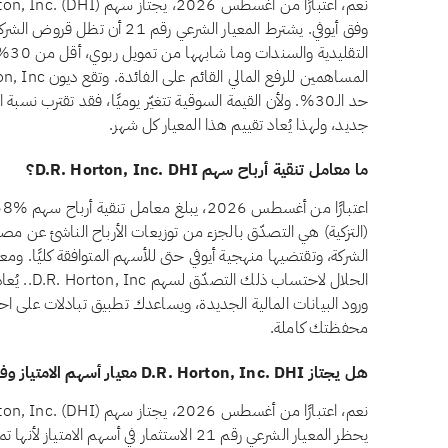
وفق أيوفي. يشترط المعيار الشرعي ر
التق
حد الـ30%. ولأن القيمة السوقية تتغيّر يوميًا، فقد تقترب 
جديد، ولهذا يُعاد تقييم هذا المعيار كل شهر.
ما معامل تنقية أرباح سهم D.R. Horton, Inc. DHI؟
(التزكية) هي التصدّق بالجزء من توزيعات الأرباح الناشئ عن مصا
الشركة، وتقتضيها منهجية أيوفي حتى للأسهم المتوافقة كليًا. ومع
الحلال لاح
ورود البيانات المالية الجديدة، ويساعدك تطبيق تبادلات على اح
محفظتك كاملة.
هل يجتاز D.R. Horton, Inc. DHI معيار أسهم الامتياز وفق أيوفي؟
يحظر المعيار الشرعي رقم 21 الاستثمار في أسهم 