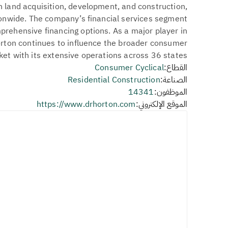
n land acquisition, development, and construction,
onwide. The company’s financial services segment
ehensive financing options. As a major player in
Horton continues to influence the broader consumer
ket with its extensive operations across 36 states.
القطاع:
Consumer Cyclical
الصناعة:
Residential Construction
الموظفون:
14341
الموقع الإلكتروني:
https://www.drhorton.com