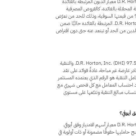
نعم، اعتبارًا من أغسطس 2026، يجتاز سهم D.R. Horton, Inc. (DHI) معيار الديون المرتبطة بالفائدة
قم 21 أن تظل قروض الشركة المحمّلة بالفائدة، كالقروض المصرفية
ليدية والسندات وما شابهها من تمويل ربوي، أقل من 30% من قيمتها السوقية، وذلك للحد من تعرّض
المساهمين للرفع المالي القائم على الفائدة. وتقع ديون D.R. Horton, Inc. المرتبطة بالفائدة حاليًا ضمن
نسبة الدين من الحد أو تبتعد عنه حتى دون اقتراض
اعتبارًا من أغسطس 2026، يبلغ معامل تنقية أرباح سهم D.R. Horton, Inc. (DHI) 97.58%. والتنقية
در عارضة غير مباحة، عادةً فوائد على نقد
امل التنقية هو الرقم الذي يعتمده المستثمر
تساب ذلك التصدّق لسهم D.R. Horton, Inc.. يُعاد احتساب المعامل مع كل فحص شهري مع
تساب مبالغ التنقية وتتبّعها على مستوى
نعم، اعتبارًا من أغسطس 2026، يجتاز سهم D.R. Horton, Inc. (DHI) معيار أسهم الامتياز وفق أيوفي.
الامتياز لأنها تمنح حامليها حقوقًا مضمونة أو ذات أولوية في