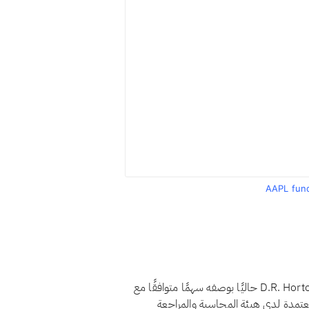
AAPL fun
نعم، اعتبارًا من أغسطس 2026، يُصنَّف سهم D.R. Horton, Inc. (DHI) حاليًا بوصفه سهمًا متوافقًا مع
عتمدة لدى هيئة المحاسبة والمراجعة