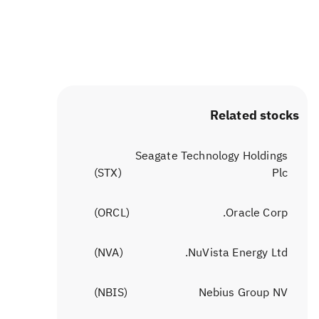
Related stocks
Seagate Technology Holdings
)
STX
(
Plc
)
ORCL
(
Oracle Corp.
)
NVA
(
NuVista Energy Ltd.
)
NBIS
(
Nebius Group NV