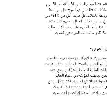
للمؤسسات المالية الإسلامية (أيوفي)، التي يُعدّ معيارها الشرعي رقم 21 المرجع العالمي الأبرز لفحص الأسهم
الحلال. يجتاز D.R. Horton, Inc. حاليًا معايير أيوفي المالية الأربعة كاملة: فالدخل غير المباح أقل من 5%
من إجمالي الإيرادات، والاستثمارات المرتبطة بالفائدة والديون المرتبطة بالفائدة كلٌّ منهما أقل من 30% من
القيمة السوقية، ولا توجد لدى الشركة أسهم امتياز غير جائزة. ويبلغ معامل التنقية الحالي للسهم 97.58%.
د يتغيّر وضع السهم عند صدور تقارير مالية
جديدة. يمكنك دائمًا الاطلاع على الوضع الراهن لـD.R. Horton, Inc. واستكشاف المزيد من الأسهم
D.R. Horton, In للشريعة الإسلامية شهريًا. تطبّق كل مراجعة منهجية المعيار
لدخل غير المباح، والاستثمارات المرتبطة بالفائدة،
بيانات المالية المتاحة للشركة. وتجري هذه
دى تبادلات المؤلفة من علماء المالية
السوقية والنتائج المعلنة، فقد يتبدّل وضع
السهم من مراجعة إلى أخرى. ويضمن الفحص الشهري أن الوضع المعروض لـD.R. Horton, Inc. يعكس
طبيق تبادلات إشعارًا إذا أصبح أحد أسهم