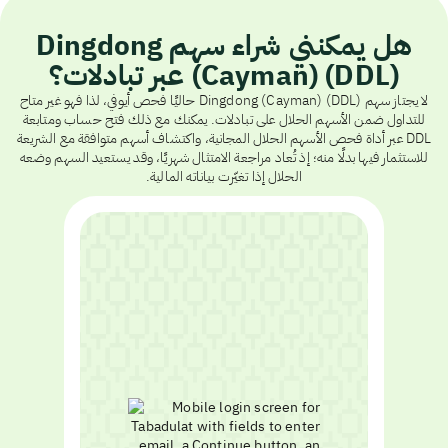
هل يمكنني شراء سهم Dingdong
(Cayman) (DDL) عبر تبادلات؟
لا يجتاز سهم Dingdong (Cayman) (DDL) حاليًا فحص أيوفي، لذا فهو غير متاح
للتداول ضمن الأسهم الحلال على تبادلات. يمكنك مع ذلك فتح حساب ومتابعة
DDL عبر أداة فحص الأسهم الحلال المجانية، واكتشاف أسهم متوافقة مع الشريعة
للاستثمار فيها بدلًا منه؛ إذ تُعاد مراجعة الامتثال شهريًا، وقد يستعيد السهم وضعه
الحلال إذا تغيّرت بياناته المالية.