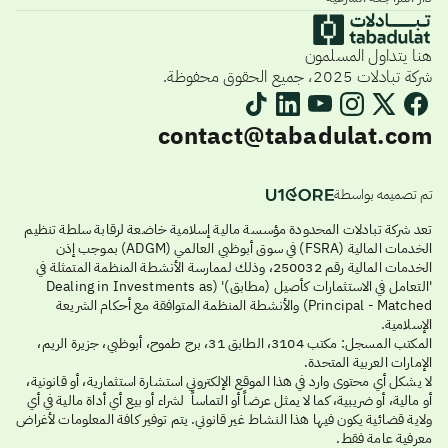
هنا يتداول المسلمون
شركة تبادلات 2025، جميع الحقوق محفوظة.
contact@tabadulat.com
تم تصميمه بواسطة
تعد شركة تبادلات المحدودة مؤسسة مالية إسلامية خاضعة لرقابة سلطة تنظيم
الخدمات المالية (FSRA) في سوق أبوظبي العالمي (ADGM) بموجب إذن
الخدمات المالية رقم 250032، وذلك لممارسة الأنشطة المنظمة المتمثلة في
'التعامل في الاستثمارات كأصيل (مطابق)' (Dealing in Investments as
Principal - Matched) والأنشطة المنظمة المتوافقة مع أحكام الشريعة
الإسلامية.
المكتب المسجل: مكتب 3104، الطابق 31، برج طموح، أبوظبي، جزيرة الريم،
الإمارات العربية المتحدة.
لا يشكل أي محتوى وارد في هذا الموقع الإلكتروني استشارة استثمارية، أو قانونية،
أو مالية، أو ضريبية، كما لا يمثل عرضاً أو التماساً لشراء أو بيع أي أداة مالية في أي
ولاية قضائية يكون فيها هذا النشاط غير قانوني. يتم توفير كافة المعلومات لأغراض
معرفية عامة فقط.