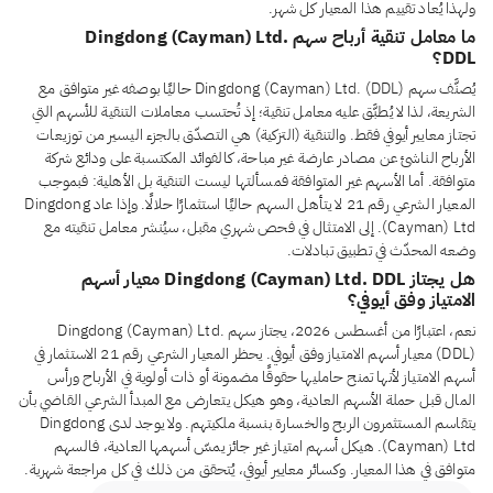
ولهذا يُعاد تقييم هذا المعيار كل شهر.
ما معامل تنقية أرباح سهم Dingdong (Cayman) Ltd.
DDL؟
يُصنَّف سهم Dingdong (Cayman) Ltd. (DDL) حاليًا بوصفه غير متوافق مع
الشريعة، لذا لا يُطبَّق عليه معامل تنقية؛ إذ تُحتسب معاملات التنقية للأسهم التي
تجتاز معايير أيوفي فقط. والتنقية (التزكية) هي التصدّق بالجزء اليسير من توزيعات
الأرباح الناشئ عن مصادر عارضة غير مباحة، كالفوائد المكتسبة على ودائع شركة
متوافقة. أما الأسهم غير المتوافقة فمسألتها ليست التنقية بل الأهلية: فبموجب
المعيار الشرعي رقم 21 لا يتأهل السهم حاليًا استثمارًا حلالًا. وإذا عاد Dingdong
(Cayman) Ltd. إلى الامتثال في فحص شهري مقبل، سيُنشر معامل تنقيته مع
وضعه المحدّث في تطبيق تبادلات.
هل يجتاز Dingdong (Cayman) Ltd. DDL معيار أسهم
الامتياز وفق أيوفي؟
نعم، اعتبارًا من أغسطس 2026، يجتاز سهم Dingdong (Cayman) Ltd.
(DDL) معيار أسهم الامتياز وفق أيوفي. يحظر المعيار الشرعي رقم 21 الاستثمار في
أسهم الامتياز لأنها تمنح حامليها حقوقًا مضمونة أو ذات أولوية في الأرباح ورأس
المال قبل حملة الأسهم العادية، وهو هيكل يتعارض مع المبدأ الشرعي القاضي بأن
يتقاسم المستثمرون الربح والخسارة بنسبة ملكيتهم. ولا يوجد لدى Dingdong
(Cayman) Ltd. هيكل أسهم امتياز غير جائز يمسّ أسهمها العادية، فالسهم
متوافق في هذا المعيار. وكسائر معايير أيوفي، يُتحقق من ذلك في كل مراجعة شهرية.