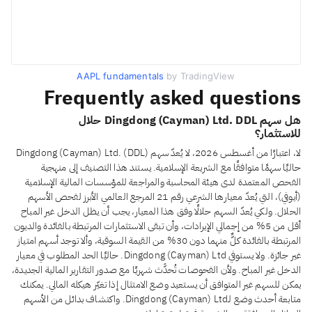
AAPL fundamentals
by TradingView
Frequently asked questions
هل سهم Dingdong (Cayman) Ltd. DDL حلال
للاستثمار؟
لا، اعتبارًا من أغسطس 2026، لا يُعدّ سهم Dingdong (Cayman) Ltd. (DDL)
حاليًا سهمًا متوافقًا مع الشريعة الإسلامية. يستند هذا التصنيف إلى منهجية
الفحص المعتمدة لدى هيئة المحاسبة والمراجعة للمؤسسات المالية الإسلامية
(أيوفي)، التي يُعدّ معيارها الشرعي رقم 21 المرجع العالمي الأبرز لفحص الأسهم
الحلال. ولكي يُعدّ السهم حلالًا وفق هذا المعيار، يجب أن يظل الدخل غير المباح
أقل من 5% من إجمالي الإيرادات، وأن تبقى الاستثمارات المرتبطة بالفائدة والديون
المرتبطة بالفائدة كلٌّ منهما دون 30% من القيمة السوقية، وألا توجد أسهم امتياز
غير جائزة. ولا يستوفي Dingdong (Cayman) Ltd. حاليًا الحد المطلوب في معيار
الدخل غير المباح. ولأن الفحوصات تُحدَّث شهريًا مع صدور التقارير المالية الجديدة،
يمكن للسهم غير المتوافق أن يستعيد وضع الامتثال إذا تغيّر هيكله المالي. يمكنك
متابعة أحدث وضع لـDingdong (Cayman) Ltd. واكتشاف بدائل من الأسهم