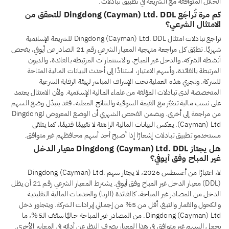
الحلال المتوافقة مع الشريعة في تطبيق تبادلات.
كم مرة تُراجَع Dingdong (Cayman) Ltd. DDL للتحقق من
الامتثال الشرعي؟
تراجع تبادلات امتثال Dingdong (Cayman) Ltd. DDL للشريعة الإسلامية
شهريًا. تطبّق كل مراجعة منهجية المعيار الشرعي رقم 21 الصادر عن أيوفي، بفحص
أنشطة الشركة، والدخل غير المباح، والاستثمارات المرتبطة بالفائدة، والديون
المرتبطة بالفائدة، وأسهم الامتياز، استنادًا إلى أحدث البيانات المالية المتاحة
للشركة. وتجري هذه العملية تحت الإشراف المباشر لهيئة الرقابة الشرعية
المتخصصة لدى تبادلات المؤلفة من علماء المالية الإسلامية. ولأن الامتثال يعتمد
على نسب مالية تتغيّر مع القيمة السوقية والنتائج المعلنة، فقد يتبدّل وضع السهم
من مراجعة إلى أخرى. ويضمن الفحص الشهري أن الوضع المعروض لـDingdong
(Cayman) Ltd. يعكس البيانات المالية الراهنة لا تقييمًا قديمًا، كما يتلقى
مستخدمو تطبيق تبادلات إشعارًا إذا أصبح أحد أسهم محافظهم غير متوافق.
هل يجتاز Dingdong (Cayman) Ltd. DDL معيار الدخل
غير المباح وفق أيوفي؟
لا، اعتبارًا من أغسطس 2026، لا يجتاز سهم Dingdong (Cayman) Ltd.
(DDL) معيار الدخل غير المباح وفق أيوفي. يشترط المعيار الشرعي رقم 21 أن يظل
الدخل من المصادر غير المباحة، كالفائدة (الربا) والخدمات المالية التقليدية
والكحول والقمار والتبغ، أقل من 5% من إجمالي إيرادات الشركة. ويتجاوز دخل
Dingdong (Cayman) Ltd. من المصادر غير المباحة حاليًا سقف الـ5%، ما
يجعل السهم غير متوافق في هذا المعيار بصرف النظر عن أدائه في المعايير الأخرى.