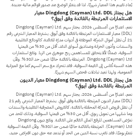
يُعاد تقييم هذا المعيار شهريًا، لذا قد يتغيّر الوضع عند صدور قوائم مالية جديدة.
هل يجتاز Dingdong (Cayman) Ltd. DDL معيار
الاستثمارات المرتبطة بالفائدة وفق أيوفي؟
نعم، اعتبارًا من أغسطس 2026، يجتاز سهم Dingdong (Cayman) Ltd.
(DDL) معيار الاستثمارات المرتبطة بالفائدة وفق أيوفي. يشترط المعيار الشرعي رقم
21 أن تظل أموال الشركة الموظفة في أدوات مدرّة للفائدة، كالودائع التقليدية
والسندات وأذون الخزانة وصناديق أسواق النقد، أقل من 30% من قيمتها
السوقية، ضمانًا لألا يتحقق للمساهمين ربح جوهري من الربا. وتقع استثمارات
Dingdong (Cayman) Ltd. المرتبطة بالفائدة حاليًا ضمن حد الـ30%. ولأن
هذه النسبة تُقاس إلى القيمة السوقية، فقد تتحرك مع سعر السهم كما مع الميزانية
العمومية، ولهذا تعيد تبادلات فحص السهم شهريًا.
هل يجتاز Dingdong (Cayman) Ltd. DDL معيار الديون
المرتبطة بالفائدة وفق أيوفي؟
نعم، اعتبارًا من أغسطس 2026، يجتاز سهم Dingdong (Cayman) Ltd.
(DDL) معيار الديون المرتبطة بالفائدة وفق أيوفي. يشترط المعيار الشرعي رقم 21
أن تظل قروض الشركة المحمّلة بالفائدة، كالقروض المصرفية التقليدية والسندات
وما شابهها من تمويل ربوي، أقل من 30% من قيمتها السوقية، وذلك للحد من
تعرّض المساهمين للرفع المالي القائم على الفائدة. وتقع ديون Dingdong
(Cayman) Ltd. المرتبطة بالفائدة حاليًا ضمن حد الـ30%. ولأن القيمة السوقية
تتغيّر يوميًا، فقد تقترب نسبة الدين من الحد أو تبتعد عنه حتى دون اقتراض جديد،