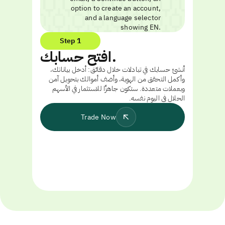
Step 1
افتح حسابك.
أنشئ حسابك في تبادلات خلال دقائق: أدخل بياناتك،
وأكمل التحقق من الهوية، وأضف أموالك بتحويل آمن
وبعملات متعددة. ستكون جاهزًا للاستثمار في الأسهم
الحلال في اليوم نفسه.
Trade Now