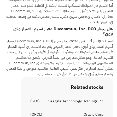
الناشئ عن مصادر عارضة غير مباحة، كالفوائد المكتسبة على ودائع شركة متوافقة.
أما الأسهم غير المتوافقة فمسألتها ليست التنقية بل الأهلية: فبموجب المعيار
الشرعي رقم 21 لا يتأهل السهم حاليًا استثمارًا حلالًا. وإذا عاد Ducommun,
Inc. إلى الامتثال في فحص شهري مقبل، سيُنشر معامل تنقيته مع وضعه المحدّث
في تطبيق تبادلات.
هل يجتاز Ducommun, Inc. DCO معيار أسهم الامتياز وفق
أيوفي؟
نعم، اعتبارًا من أغسطس 2026، يجتاز سهم Ducommun, Inc. (DCO) معيار
أسهم الامتياز وفق أيوفي. يحظر المعيار الشرعي رقم 21 الاستثمار في أسهم الامتياز
لأنها تمنح حامليها حقوقًا مضمونة أو ذات أولوية في الأرباح ورأس المال قبل حملة
الأسهم العادية، وهو هيكل يتعارض مع المبدأ الشرعي القاضي بأن يتقاسم
المستثمرون الربح والخسارة بنسبة ملكيتهم. ولا يوجد لدى Ducommun, Inc.
هيكل أسهم امتياز غير جائز يمسّ أسهمها العادية، فالسهم متوافق في هذا المعيار.
وكسائر معايير أيوفي، يُتحقق من ذلك في كل مراجعة شهرية.
Related stocks
)
STX
(
Seagate Technology Holdings Plc
)
ORCL
(
Oracle Corp.