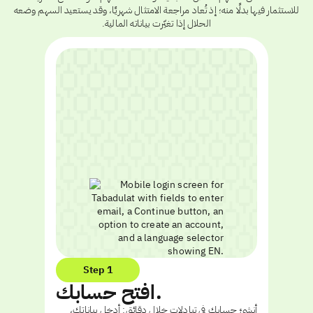
للاستثمار فيها بدلًا منه؛ إذ تُعاد مراجعة الامتثال شهريًا، وقد يستعيد السهم وضعه
الحلال إذا تغيّرت بياناته المالية.
Step 1
افتح حسابك.
أنشئ حسابك في تبادلات خلال دقائق: أدخل بياناتك،