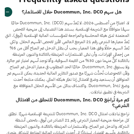
هل سهم Ducommun, Inc. DCO حلال للاستثمار؟
لا، اعتبارًا من أغسطس 2026، لا يُعدّ سهم Ducommun, Inc. (DCO) حاليًا
سهمًا متوافقًا مع الشريعة الإسلامية. يستند هذا التصنيف إلى منهجية الفحص
المعتمدة لدى هيئة المحاسبة والمراجعة للمؤسسات المالية الإسلامية (أيوفي)، التي
يُعدّ معيارها الشرعي رقم 21 المرجع العالمي الأبرز لفحص الأسهم الحلال. ولكي
يُعدّ السهم حلالًا وفق هذا المعيار، يجب أن يظل الدخل غير المباح أقل من 5%
من إجمالي الإيرادات، وأن تبقى الاستثمارات المرتبطة بالفائدة والديون المرتبطة
بالفائدة كلٌّ منهما دون 30% من القيمة السوقية، وألا توجد أسهم امتياز غير جائزة.
ولا يستوفي Ducommun, Inc. حاليًا الحد المطلوب في معيار الدخل غير المباح.
ولأن الفحوصات تُحدَّث شهريًا مع صدور التقارير المالية الجديدة، يمكن للسهم غير
المتوافق أن يستعيد وضع الامتثال إذا تغيّر هيكله المالي. يمكنك متابعة أحدث
وضع لـDucommun, Inc. واكتشاف بدائل من الأسهم الحلال المتوافقة مع
الشريعة في تطبيق تبادلات.
كم مرة تُراجَع Ducommun, Inc. DCO للتحقق من الامتثال
الشرعي؟
تراجع تبادلات امتثال Ducommun, Inc. DCO للشريعة الإسلامية شهريًا. تطبّق
كل مراجعة منهجية المعيار الشرعي رقم 21 الصادر عن أيوفي، بفحص أنشطة
الشركة، والدخل غير المباح، والاستثمارات المرتبطة بالفائدة، والديون المرتبطة
بالفائدة، وأسهم الامتياز، استنادًا إلى أحدث البيانات المالية المتاحة للشركة. وتجري