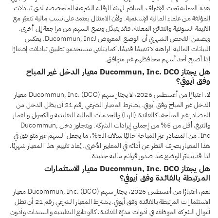
هذه العملية تحت الإشراف المباشر لهيئة الرقابة الشرعية المتخصصة لدى تبادلات
المؤلفة من علماء المالية الإسلامية. ولأن الامتثال يعتمد على نسب مالية تتغيّر مع
القيمة السوقية والنتائج المعلنة، فقد يتبدّل وضع السهم من مراجعة إلى أخرى.
ويضمن الفحص الشهري أن الوضع المعروض لـDucommun, Inc. يعكس
البيانات المالية الراهنة لا تقييمًا قديمًا، كما يتلقى مستخدمو تطبيق تبادلات إشعارًا
إذا أصبح أحد أسهم محافظهم غير متوافق.
هل يجتاز Ducommun, Inc. DCO معيار الدخل غير المباح
وفق أيوفي؟
لا، اعتبارًا من أغسطس 2026، لا يجتاز سهم Ducommun, Inc. (DCO) معيار
الدخل غير المباح وفق أيوفي. يشترط المعيار الشرعي رقم 21 أن يظل الدخل من
المصادر غير المباحة، كالفائدة (الربا) والخدمات المالية التقليدية والكحول والقمار
والتبغ، أقل من 5% من إجمالي إيرادات الشركة. ويتجاوز دخل Ducommun,
Inc. من المصادر غير المباحة حاليًا سقف الـ5%، ما يجعل السهم غير متوافق في
هذا المعيار بصرف النظر عن أدائه في المعايير الأخرى. يُعاد تقييم هذا المعيار شهريًا،
لذا قد يتغيّر الوضع عند صدور قوائم مالية جديدة.
هل يجتاز Ducommun, Inc. DCO معيار الاستثمارات
المرتبطة بالفائدة وفق أيوفي؟
نعم، اعتبارًا من أغسطس 2026، يجتاز سهم Ducommun, Inc. (DCO) معيار
الاستثمارات المرتبطة بالفائدة وفق أيوفي. يشترط المعيار الشرعي رقم 21 أن تظل
أموال الشركة الموظفة في أدوات مدرّة للفائدة، كالودائع التقليدية والسندات وأذون