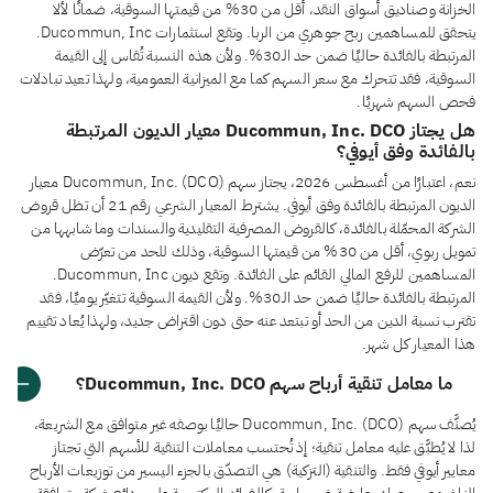
الخزانة وصناديق أسواق النقد، أقل من 30% من قيمتها السوقية، ضمانًا لألا
يتحقق للمساهمين ربح جوهري من الربا. وتقع استثمارات Ducommun, Inc.
المرتبطة بالفائدة حاليًا ضمن حد الـ30%. ولأن هذه النسبة تُقاس إلى القيمة
السوقية، فقد تتحرك مع سعر السهم كما مع الميزانية العمومية، ولهذا تعيد تبادلات
فحص السهم شهريًا.
هل يجتاز Ducommun, Inc. DCO معيار الديون المرتبطة
بالفائدة وفق أيوفي؟
نعم، اعتبارًا من أغسطس 2026، يجتاز سهم Ducommun, Inc. (DCO) معيار
الديون المرتبطة بالفائدة وفق أيوفي. يشترط المعيار الشرعي رقم 21 أن تظل قروض
الشركة المحمّلة بالفائدة، كالقروض المصرفية التقليدية والسندات وما شابهها من
تمويل ربوي، أقل من 30% من قيمتها السوقية، وذلك للحد من تعرّض
المساهمين للرفع المالي القائم على الفائدة. وتقع ديون Ducommun, Inc.
المرتبطة بالفائدة حاليًا ضمن حد الـ30%. ولأن القيمة السوقية تتغيّر يوميًا، فقد
تقترب نسبة الدين من الحد أو تبتعد عنه حتى دون اقتراض جديد، ولهذا يُعاد تقييم
هذا المعيار كل شهر.
ما معامل تنقية أرباح سهم Ducommun, Inc. DCO؟
يُصنَّف سهم Ducommun, Inc. (DCO) حاليًا بوصفه غير متوافق مع الشريعة،
لذا لا يُطبَّق عليه معامل تنقية؛ إذ تُحتسب معاملات التنقية للأسهم التي تجتاز
معايير أيوفي فقط. والتنقية (التزكية) هي التصدّق بالجزء اليسير من توزيعات الأرباح