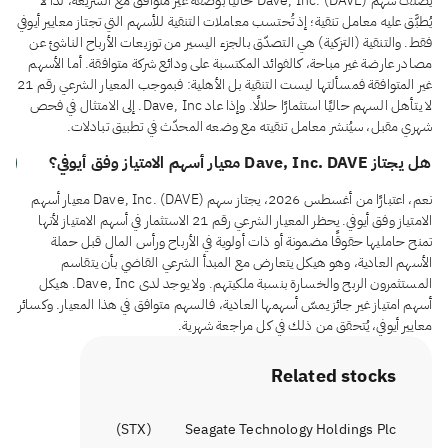
يُصنَّف سهم Dave, Inc. (DAVE) حاليًا بوصفه غير متوافق مع الشريعة، لذا لا
يُطبَّق عليه معامل تنقية؛ إذ تُحتسب معاملات التنقية للأسهم التي تجتاز معايير أيوفي
فقط. والتنقية (التزكية) هي التصدّق بالجزء اليسير من توزيعات الأرباح الناشئ عن
مصادر عارضة غير مباحة، كالفوائد المكتسبة على ودائع شركة متوافقة. أما الأسهم
غير المتوافقة فمسألتها ليست التنقية بل الأهلية: فبموجب المعيار الشرعي رقم 21
لا يتأهل السهم حاليًا استثمارًا حلالًا. وإذا عاد Dave, Inc. إلى الامتثال في فحص
شهري مقبل، سيُنشر معامل تنقيته مع وضعه المحدّث في تطبيق تبادلات.
هل يجتاز Dave, Inc. DAVE معيار أسهم الامتياز وفق أيوفي؟
نعم، اعتبارًا من أغسطس 2026، يجتاز سهم Dave, Inc. (DAVE) معيار أسهم
الامتياز وفق أيوفي. يحظر المعيار الشرعي رقم 21 الاستثمار في أسهم الامتياز لأنها
تمنح حامليها حقوقًا مضمونة أو ذات أولوية في الأرباح ورأس المال قبل حملة
الأسهم العادية، وهو هيكل يتعارض مع المبدأ الشرعي القاضي بأن يتقاسم
المستثمرون الربح والخسارة بنسبة ملكيتهم. ولا يوجد لدى Dave, Inc. هيكل
أسهم امتياز غير جائز يمسّ أسهمها العادية، فالسهم متوافق في هذا المعيار. وكسائر
معايير أيوفي، يُتحقق من ذلك في كل مراجعة شهرية.
Related stocks
)
STX
(
Seagate Technology Holdings Plc