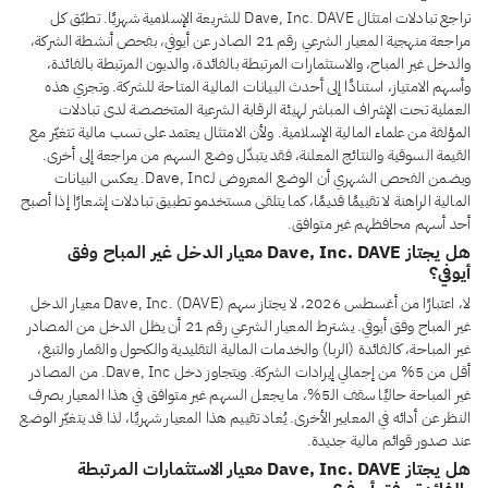
تراجع تبادلات امتثال Dave, Inc. DAVE للشريعة الإسلامية شهريًا. تطبّق كل
مراجعة منهجية المعيار الشرعي رقم 21 الصادر عن أيوفي، بفحص أنشطة الشركة،
والدخل غير المباح، والاستثمارات المرتبطة بالفائدة، والديون المرتبطة بالفائدة،
وأسهم الامتياز، استنادًا إلى أحدث البيانات المالية المتاحة للشركة. وتجري هذه
العملية تحت الإشراف المباشر لهيئة الرقابة الشرعية المتخصصة لدى تبادلات
المؤلفة من علماء المالية الإسلامية. ولأن الامتثال يعتمد على نسب مالية تتغيّر مع
القيمة السوقية والنتائج المعلنة، فقد يتبدّل وضع السهم من مراجعة إلى أخرى.
ويضمن الفحص الشهري أن الوضع المعروض لـDave, Inc. يعكس البيانات
المالية الراهنة لا تقييمًا قديمًا، كما يتلقى مستخدمو تطبيق تبادلات إشعارًا إذا أصبح
أحد أسهم محافظهم غير متوافق.
هل يجتاز Dave, Inc. DAVE معيار الدخل غير المباح وفق
أيوفي؟
لا، اعتبارًا من أغسطس 2026، لا يجتاز سهم Dave, Inc. (DAVE) معيار الدخل
غير المباح وفق أيوفي. يشترط المعيار الشرعي رقم 21 أن يظل الدخل من المصادر
غير المباحة، كالفائدة (الربا) والخدمات المالية التقليدية والكحول والقمار والتبغ،
أقل من 5% من إجمالي إيرادات الشركة. ويتجاوز دخل Dave, Inc. من المصادر
غير المباحة حاليًا سقف الـ5%، ما يجعل السهم غير متوافق في هذا المعيار بصرف
النظر عن أدائه في المعايير الأخرى. يُعاد تقييم هذا المعيار شهريًا، لذا قد يتغيّر الوضع
عند صدور قوائم مالية جديدة.
هل يجتاز Dave, Inc. DAVE معيار الاستثمارات المرتبطة