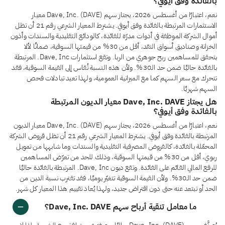
بالفائدة وفق أيوفي؟
نعم، اعتبارًا من أغسطس 2026، يجتاز سهم Dave, Inc. (DAVE) معيار
الاستثمارات المرتبطة بالفائدة وفق أيوفي. يشترط المعيار الشرعي رقم 21 أن تظل
أموال الشركة الموظفة في أدوات مدرّة للفائدة، كالودائع التقليدية والسندات وأذون
الخزانة وصناديق أسواق النقد، أقل من 30% من قيمتها السوقية، ضمانًا لألا
يتحقق للمساهمين ربح جوهري من الربا. وتقع استثمارات Dave, Inc. المرتبطة
بالفائدة حاليًا ضمن حد الـ30%. ولأن هذه النسبة تُقاس إلى القيمة السوقية، فقد
تتحرك مع سعر السهم كما مع الميزانية العمومية، ولهذا تعيد تبادلات فحص
السهم شهريًا.
هل يجتاز Dave, Inc. DAVE معيار الديون المرتبطة
بالفائدة وفق أيوفي؟
نعم، اعتبارًا من أغسطس 2026، يجتاز سهم Dave, Inc. (DAVE) معيار الديون
المرتبطة بالفائدة وفق أيوفي. يشترط المعيار الشرعي رقم 21 أن تظل قروض الشركة
المحمّلة بالفائدة، كالقروض المصرفية التقليدية والسندات وما شابهها من تمويل
ربوي، أقل من 30% من قيمتها السوقية، وذلك للحد من تعرّض المساهمين
للرفع المالي القائم على الفائدة. وتقع ديون Dave, Inc. المرتبطة بالفائدة حاليًا
ضمن حد الـ30%. ولأن القيمة السوقية تتغيّر يوميًا، فقد تقترب نسبة الدين من
الحد أو تبتعد عنه حتى دون اقتراض جديد، ولهذا يُعاد تقييم هذا المعيار كل شهر.
ما معامل تنقية أرباح سهم Dave, Inc. DAVE؟