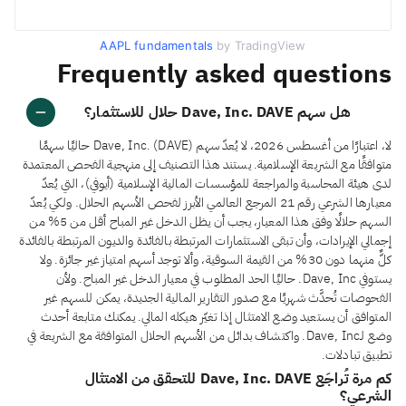
AAPL fundamentals
by TradingView
Frequently asked questions
هل سهم Dave, Inc. DAVE حلال للاستثمار؟
لا، اعتبارًا من أغسطس 2026، لا يُعدّ سهم Dave, Inc. (DAVE) حاليًا سهمًا
متوافقًا مع الشريعة الإسلامية. يستند هذا التصنيف إلى منهجية الفحص المعتمدة
لدى هيئة المحاسبة والمراجعة للمؤسسات المالية الإسلامية (أيوفي)، التي يُعدّ
معيارها الشرعي رقم 21 المرجع العالمي الأبرز لفحص الأسهم الحلال. ولكي يُعدّ
السهم حلالًا وفق هذا المعيار، يجب أن يظل الدخل غير المباح أقل من 5% من
إجمالي الإيرادات، وأن تبقى الاستثمارات المرتبطة بالفائدة والديون المرتبطة بالفائدة
كلٌّ منهما دون 30% من القيمة السوقية، وألا توجد أسهم امتياز غير جائزة. ولا
يستوفي Dave, Inc. حاليًا الحد المطلوب في معيار الدخل غير المباح. ولأن
الفحوصات تُحدَّث شهريًا مع صدور التقارير المالية الجديدة، يمكن للسهم غير
المتوافق أن يستعيد وضع الامتثال إذا تغيّر هيكله المالي. يمكنك متابعة أحدث
وضع لـDave, Inc. واكتشاف بدائل من الأسهم الحلال المتوافقة مع الشريعة في
تطبيق تبادلات.
كم مرة تُراجَع Dave, Inc. DAVE للتحقق من الامتثال
الشرعي؟