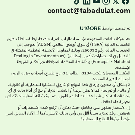
contact@tabadulat.com
تم تصميمه بواسطة
تعد شركة تبادلات المحدودة مؤسسة مالية إسلامية خاضعة لرقابة سلطة تنظيم
الخدمات المالية (FSRA) في سوق أبوظبي العالمي (ADGM) بموجب إذن
الخدمات المالية رقم 250032، وذلك لممارسة الأنشطة المنظمة المتمثلة في
'التعامل في الاستثمارات كأصيل (مطابق)' (Dealing in Investments as
Principal - Matched) والأنشطة المنظمة المتوافقة مع أحكام الشريعة
الإسلامية.
المكتب المسجل: مكتب 3104، الطابق 31، برج طموح، أبوظبي، جزيرة الريم،
الإمارات العربية المتحدة.
لا يشكل أي محتوى وارد في هذا الموقع الإلكتروني استشارة استثمارية، أو قانونية،
أو مالية، أو ضريبية، كما لا يمثل عرضاً أو التماساً لشراء أو بيع أي أداة مالية في أي
ولاية قضائية يكون فيها هذا النشاط غير قانوني. يتم توفير كافة المعلومات لأغراض
معرفية عامة فقط.
إن الاستثمار ينطوي على مخاطر؛ حيث يمكن أن ترتفع قيمة الاستثمارات أو
تنخفض، وقد تسترد مبلغاً أقل من رأس مالك الأصلي. كما أن الأداء السابق ليس
مؤشراً موثوقاً للنتائج المستقبلية.