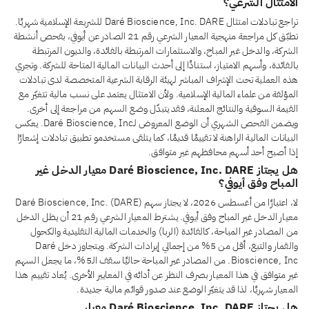
الامتثال الشرعي؟
تراجع تبادلات امتثال Daré Bioscience, Inc. DARE للشريعة الإسلامية شهريًا.
تطبّق كل مراجعة منهجية المعيار الشرعي رقم 21 الصادر عن أيوفي، بفحص أنشطة
الشركة، والدخل غير المباح، والاستثمارات المرتبطة بالفائدة، والديون المرتبطة
بالفائدة، وأسهم الامتياز، استنادًا إلى أحدث البيانات المالية المتاحة للشركة. وتجري
هذه العملية تحت الإشراف المباشر لهيئة الرقابة الشرعية المتخصصة لدى تبادلات
المؤلفة من علماء المالية الإسلامية. ولأن الامتثال يعتمد على نسب مالية تتغيّر مع
القيمة السوقية والنتائج المعلنة، فقد يتبدّل وضع السهم من مراجعة إلى أخرى.
ويضمن الفحص الشهري أن الوضع المعروض لـDaré Bioscience, Inc. يعكس
البيانات المالية الراهنة لا تقييمًا قديمًا، كما يتلقى مستخدمو تطبيق تبادلات إشعارًا
إذا أصبح أحد أسهم محافظهم غير متوافق.
هل يجتاز Daré Bioscience, Inc. DARE معيار الدخل غير
المباح وفق أيوفي؟
لا، اعتبارًا من أغسطس 2026، لا يجتاز سهم Daré Bioscience, Inc. (DARE)
معيار الدخل غير المباح وفق أيوفي. يشترط المعيار الشرعي رقم 21 أن يظل الدخل
من المصادر غير المباحة، كالفائدة (الربا) والخدمات المالية التقليدية والكحول
والقمار والتبغ، أقل من 5% من إجمالي إيرادات الشركة. ويتجاوز دخل Daré
Bioscience, Inc. من المصادر غير المباحة حاليًا سقف الـ5%، ما يجعل السهم
غير متوافق في هذا المعيار بصرف النظر عن أدائه في المعايير الأخرى. يُعاد تقييم هذا
المعيار شهريًا، لذا قد يتغيّر الوضع عند صدور قوائم مالية جديدة.
هل يجتاز Daré Bioscience, Inc. DARE معيار