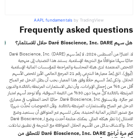
AAPL fundamentals
by TradingView
Frequently asked questions
هل سهم Daré Bioscience, Inc. DARE حلال للاستثمار؟
لا، اعتبارًا من أغسطس 2026، لا يُعدّ سهم Daré Bioscience, Inc. (DARE)
حاليًا سهمًا متوافقًا مع الشريعة الإسلامية. يستند هذا التصنيف إلى منهجية
الفحص المعتمدة لدى هيئة المحاسبة والمراجعة للمؤسسات المالية الإسلامية
(أيوفي)، التي يُعدّ معيارها الشرعي رقم 21 المرجع العالمي الأبرز لفحص الأسهم
الحلال. ولكي يُعدّ السهم حلالًا وفق هذا المعيار، يجب أن يظل الدخل غير المباح
أقل من 5% من إجمالي الإيرادات، وأن تبقى الاستثمارات المرتبطة بالفائدة والديون
المرتبطة بالفائدة كلٌّ منهما دون 30% من القيمة السوقية، وألا توجد أسهم امتياز
غير جائزة. ولا يستوفي Daré Bioscience, Inc. حاليًا الحد المطلوب في معياري
الدخل غير المباح والاستثمارات المرتبطة بالفائدة. ولأن الفحوصات تُحدَّث شهريًا
مع صدور التقارير المالية الجديدة، يمكن للسهم غير المتوافق أن يستعيد وضع
الامتثال إذا تغيّر هيكله المالي. يمكنك متابعة أحدث وضع لـDaré Bioscience,
Inc. واكتشاف بدائل من الأسهم الحلال المتوافقة مع الشريعة في تطبيق تبادلات.
كم مرة تُراجَع Daré Bioscience, Inc. DARE للتحقق من