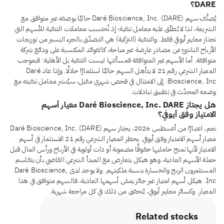
DARE؟
يُصنَّف سهم Daré Bioscience, Inc. (DARE) حاليًا بوصفه غير متوافق مع
الشريعة، لذا لا يُطبَّق عليه معامل تنقية؛ إذ تُحتسب معاملات التنقية للأسهم التي
تجتاز معايير أيوفي فقط. والتنقية (التزكية) هي التصدّق بالجزء اليسير من توزيعات
الأرباح الناشئ عن مصادر عارضة غير مباحة، كالفوائد المكتسبة على ودائع شركة
متوافقة. أما الأسهم غير المتوافقة فمسألتها ليست التنقية بل الأهلية: فبموجب
المعيار الشرعي رقم 21 لا يتأهل السهم حاليًا استثمارًا حلالًا. وإذا عاد Daré
Bioscience, Inc. إلى الامتثال في فحص شهري مقبل، سيُنشر معامل تنقيته مع
وضعه المحدّث في تطبيق تبادلات.
هل يجتاز Daré Bioscience, Inc. DARE معيار أسهم
الامتياز وفق أيوفي؟
نعم، اعتبارًا من أغسطس 2026، يجتاز سهم Daré Bioscience, Inc. (DARE)
معيار أسهم الامتياز وفق أيوفي. يحظر المعيار الشرعي رقم 21 الاستثمار في أسهم
الامتياز لأنها تمنح حامليها حقوقًا مضمونة أو ذات أولوية في الأرباح ورأس المال قبل
حملة الأسهم العادية، وهو هيكل يتعارض مع المبدأ الشرعي القاضي بأن يتقاسم
المستثمرون الربح والخسارة بنسبة ملكيتهم. ولا يوجد لدى Daré Bioscience,
Inc. هيكل أسهم امتياز غير جائز يمسّ أسهمها العادية، فالسهم متوافق في هذا
المعيار. وكسائر معايير أيوفي، يُتحقق من ذلك في كل مراجعة شهرية.
Related stocks