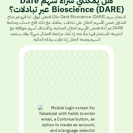
هل يمكنني شراء سهم Daré
Bioscience (DARE) عبر تبادلات؟
لا يجتاز سهم Daré Bioscience (DARE) حاليًا فحص أيوفي، لذا فهو غير متاح
للتداول ضمن الأسهم الحلال على تبادلات. يمكنك مع ذلك فتح حساب ومتابعة
DARE عبر أداة فحص الأسهم الحلال المجانية، واكتشاف أسهم متوافقة مع
الشريعة للاستثمار فيها بدلًا منه؛ إذ تُعاد مراجعة الامتثال شهريًا، وقد يستعيد
السهم وضعه الحلال إذا تغيّرت بياناته المالية.