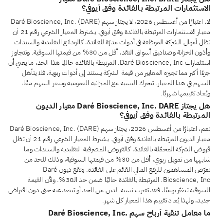
الاستثمارات المرتبطة بالفائدة وفق أيوفي؟
لا، اعتبارًا من أغسطس 2026، لا يجتاز سهم Daré Bioscience, Inc. (DARE)
معيار الاستثمارات المرتبطة بالفائدة وفق أيوفي. يشترط المعيار الشرعي رقم 21 أن
تظل أموال الشركة الموظفة في أدوات مدرّة للفائدة، كالودائع التقليدية والسندات
وأذون الخزانة وصناديق أسواق النقد، أقل من 30% من قيمتها السوقية. وتتجاوز
استثمارات Daré Bioscience, Inc. المرتبطة بالفائدة حاليًا هذا الحد، ما يعني أن
جزءًا أكبر مما تجيزه المعايير من قيمة الشركة يستند إلى أدوات ربوية، فلا يتأهل
السهم في هذا المعيار. تتحرك النسبة مع الميزانية العمومية وسعر السهم معًا،
ويُعاد تقييمها شهريًا.
هل يجتاز Daré Bioscience, Inc. DARE معيار الديون
المرتبطة بالفائدة وفق أيوفي؟
نعم، اعتبارًا من أغسطس 2026، يجتاز سهم Daré Bioscience, Inc. (DARE)
معيار الديون المرتبطة بالفائدة وفق أيوفي. يشترط المعيار الشرعي رقم 21 أن تظل
قروض الشركة المحمّلة بالفائدة، كالقروض المصرفية التقليدية والسندات وما
شابهها من تمويل ربوي، أقل من 30% من قيمتها السوقية، وذلك للحد من
تعرّض المساهمين للرفع المالي القائم على الفائدة. وتقع ديون Daré
Bioscience, Inc. المرتبطة بالفائدة حاليًا ضمن حد الـ30%. ولأن القيمة
السوقية تتغيّر يوميًا، فقد تقترب نسبة الدين من الحد أو تبتعد عنه حتى دون اقتراض
جديد، ولهذا يُعاد تقييم هذا المعيار كل شهر.
ما معامل تنقية أرباح سهم Daré Bioscience, Inc.