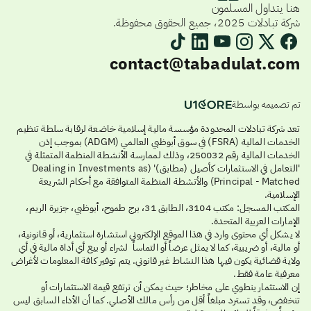
هنا يتداول المسلمون
شركة تبادلات 2025، جميع الحقوق محفوظة.
contact@tabadulat.com
تم تصميمه بواسطة
تعد شركة تبادلات المحدودة مؤسسة مالية إسلامية خاضعة لرقابة سلطة تنظيم
الخدمات المالية (FSRA) في سوق أبوظبي العالمي (ADGM) بموجب إذن
الخدمات المالية رقم 250032، وذلك لممارسة الأنشطة المنظمة المتمثلة في
'التعامل في الاستثمارات كأصيل (مطابق)' (Dealing in Investments as
Principal - Matched) والأنشطة المنظمة المتوافقة مع أحكام الشريعة
الإسلامية.
المكتب المسجل: مكتب 3104، الطابق 31، برج طموح، أبوظبي، جزيرة الريم،
الإمارات العربية المتحدة.
لا يشكل أي محتوى وارد في هذا الموقع الإلكتروني استشارة استثمارية، أو قانونية،
أو مالية، أو ضريبية، كما لا يمثل عرضاً أو التماساً لشراء أو بيع أي أداة مالية في أي
ولاية قضائية يكون فيها هذا النشاط غير قانوني. يتم توفير كافة المعلومات لأغراض
معرفية عامة فقط.
إن الاستثمار ينطوي على مخاطر؛ حيث يمكن أن ترتفع قيمة الاستثمارات أو
تنخفض، وقد تسترد مبلغاً أقل من رأس مالك الأصلي. كما أن الأداء السابق ليس