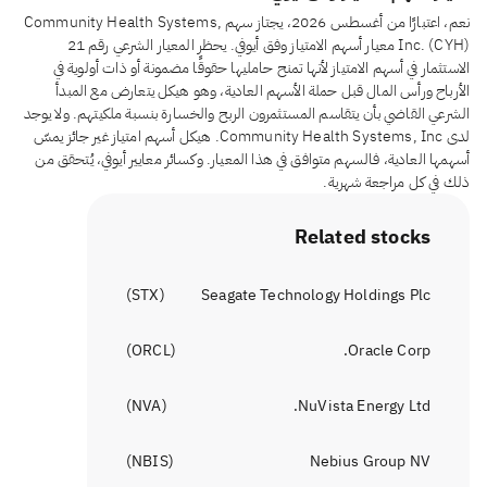
نعم، اعتبارًا من أغسطس 2026، يجتاز سهم Community Health Systems,
Inc. (CYH) معيار أسهم الامتياز وفق أيوفي. يحظر المعيار الشرعي رقم 21
الاستثمار في أسهم الامتياز لأنها تمنح حامليها حقوقًا مضمونة أو ذات أولوية في
الأرباح ورأس المال قبل حملة الأسهم العادية، وهو هيكل يتعارض مع المبدأ
الشرعي القاضي بأن يتقاسم المستثمرون الربح والخسارة بنسبة ملكيتهم. ولا يوجد
لدى Community Health Systems, Inc. هيكل أسهم امتياز غير جائز يمسّ
أسهمها العادية، فالسهم متوافق في هذا المعيار. وكسائر معايير أيوفي، يُتحقق من
ذلك في كل مراجعة شهرية.
Related stocks
)
STX
(
Seagate Technology Holdings Plc
)
ORCL
(
Oracle Corp.
)
NVA
(
NuVista Energy Ltd.
)
NBIS
(
Nebius Group NV