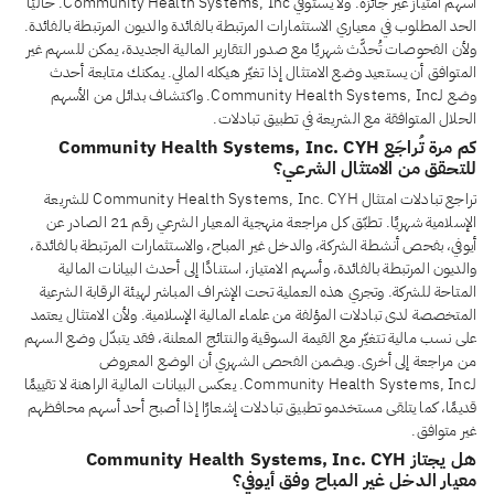
أسهم امتياز غير جائزة. ولا يستوفي Community Health Systems, Inc. حاليًا
الحد المطلوب في معياري الاستثمارات المرتبطة بالفائدة والديون المرتبطة بالفائدة.
ولأن الفحوصات تُحدَّث شهريًا مع صدور التقارير المالية الجديدة، يمكن للسهم غير
المتوافق أن يستعيد وضع الامتثال إذا تغيّر هيكله المالي. يمكنك متابعة أحدث
وضع لـCommunity Health Systems, Inc. واكتشاف بدائل من الأسهم
الحلال المتوافقة مع الشريعة في تطبيق تبادلات.
كم مرة تُراجَع Community Health Systems, Inc. CYH
للتحقق من الامتثال الشرعي؟
تراجع تبادلات امتثال Community Health Systems, Inc. CYH للشريعة
الإسلامية شهريًا. تطبّق كل مراجعة منهجية المعيار الشرعي رقم 21 الصادر عن
أيوفي، بفحص أنشطة الشركة، والدخل غير المباح، والاستثمارات المرتبطة بالفائدة،
والديون المرتبطة بالفائدة، وأسهم الامتياز، استنادًا إلى أحدث البيانات المالية
المتاحة للشركة. وتجري هذه العملية تحت الإشراف المباشر لهيئة الرقابة الشرعية
المتخصصة لدى تبادلات المؤلفة من علماء المالية الإسلامية. ولأن الامتثال يعتمد
على نسب مالية تتغيّر مع القيمة السوقية والنتائج المعلنة، فقد يتبدّل وضع السهم
من مراجعة إلى أخرى. ويضمن الفحص الشهري أن الوضع المعروض
لـCommunity Health Systems, Inc. يعكس البيانات المالية الراهنة لا تقييمًا
قديمًا، كما يتلقى مستخدمو تطبيق تبادلات إشعارًا إذا أصبح أحد أسهم محافظهم
غير متوافق.
هل يجتاز Community Health Systems, Inc. CYH
معيار الدخل غير المباح وفق أيوفي؟