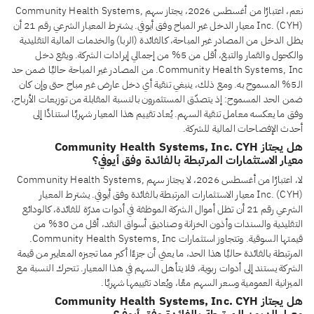
نعم، اعتبارًا من أغسطس 2026، يجتاز سهم Community Health Systems,
Inc. (CYH) معيار الدخل غير المباح وفق أيوفي. يشترط المعيار الشرعي رقم 21 أن
يظل الدخل من المصادر غير المباحة، كالفائدة (الربا) والخدمات المالية التقليدية
والكحول والقمار والتبغ، أقل من 5% من إجمالي إيرادات الشركة. ويقع دخل
Community Health Systems, Inc. من المصادر غير المباحة حاليًا ضمن حد
الـ5% المسموح به. ومع ذلك، ينبغي تنقية أي دخل عارض غير مباح حتى وإن كان
ضمن الحد المسموح: إذ يتصدّق المستثمرون بالنسبة المقابلة من توزيعات الأرباح،
وفق ما يعكسه معامل تنقية السهم. يُعاد تقييم هذا المعيار شهريًا استنادًا إلى
أحدث الإفصاحات المالية للشركة.
هل يجتاز Community Health Systems, Inc. CYH
معيار الاستثمارات المرتبطة بالفائدة وفق أيوفي؟
لا، اعتبارًا من أغسطس 2026، لا يجتاز سهم Community Health Systems,
Inc. (CYH) معيار الاستثمارات المرتبطة بالفائدة وفق أيوفي. يشترط المعيار
الشرعي رقم 21 أن تظل أموال الشركة الموظفة في أدوات مدرّة للفائدة، كالودائع
التقليدية والسندات وأذون الخزانة وصناديق أسواق النقد، أقل من 30% من
قيمتها السوقية. وتتجاوز استثمارات Community Health Systems, Inc.
المرتبطة بالفائدة حاليًا هذا الحد، ما يعني أن جزءًا أكبر مما تجيزه المعايير من قيمة
الشركة يستند إلى أدوات ربوية، فلا يتأهل السهم في هذا المعيار. تتحرك النسبة مع
الميزانية العمومية وسعر السهم معًا، ويُعاد تقييمها شهريًا.
هل يجتاز Community Health Systems, Inc. CYH