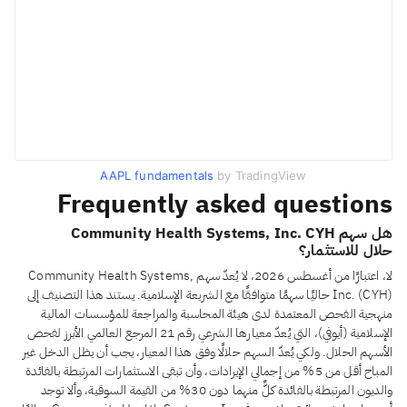
AAPL fundamentals
by TradingView
Frequently asked questions
هل سهم Community Health Systems, Inc. CYH
حلال للاستثمار؟
لا، اعتبارًا من أغسطس 2026، لا يُعدّ سهم Community Health Systems,
Inc. (CYH) حاليًا سهمًا متوافقًا مع الشريعة الإسلامية. يستند هذا التصنيف إلى
منهجية الفحص المعتمدة لدى هيئة المحاسبة والمراجعة للمؤسسات المالية
الإسلامية (أيوفي)، التي يُعدّ معيارها الشرعي رقم 21 المرجع العالمي الأبرز لفحص
الأسهم الحلال. ولكي يُعدّ السهم حلالًا وفق هذا المعيار، يجب أن يظل الدخل غير
المباح أقل من 5% من إجمالي الإيرادات، وأن تبقى الاستثمارات المرتبطة بالفائدة
والديون المرتبطة بالفائدة كلٌّ منهما دون 30% من القيمة السوقية، وألا توجد