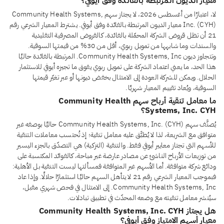
معيار الديون المرتبطة بالفائدة وفق أيوفي؟
لا، اعتبارًا من أغسطس 2026، لا يجتاز سهم Community Health Systems,
Inc. (CYH) معيار الديون المرتبطة بالفائدة وفق أيوفي. يشترط المعيار الشرعي رقم
21 أن تظل قروض الشركة المحمّلة بالفائدة، كالقروض المصرفية التقليدية
والسندات وما شابهها من تمويل ربوي، أقل من 30% من قيمتها السوقية.
وتتجاوز ديون Community Health Systems, Inc. المرتبطة بالفائدة حاليًا
هذا الحد، ما يعني اعتماد الشركة على تمويل ربوي يفوق ما تجيزه أيوفي للاستثمار
الحلال. ويمكن للشركة العودة إلى الامتثال بخفض ديونها أو عبر تغيّر قيمتها
السوقية، ويُعاد تقييم المعيار شهريًا.
ما معامل تنقية أرباح سهم Community Health
Systems, Inc. CYH؟
يُصنَّف سهم Community Health Systems, Inc. (CYH) حاليًا بوصفه غير
متوافق مع الشريعة، لذا لا يُطبَّق عليه معامل تنقية؛ إذ تُحتسب معاملات التنقية
للأسهم التي تجتاز معايير أيوفي فقط. والتنقية (التزكية) هي التصدّق بالجزء اليسير
من توزيعات الأرباح الناشئ عن مصادر عارضة غير مباحة، كالفوائد المكتسبة على
ودائع شركة متوافقة. أما الأسهم غير المتوافقة فمسألتها ليست التنقية بل الأهلية:
فبموجب المعيار الشرعي رقم 21 لا يتأهل السهم حاليًا استثمارًا حلالًا. وإذا عاد
Community Health Systems, Inc. إلى الامتثال في فحص شهري مقبل،
سيُنشر معامل تنقيته مع وضعه المحدّث في تطبيق تبادلات.
هل يجتاز Community Health Systems, Inc. CYH
معيار أسهم الامتياز وفق أيوفي؟