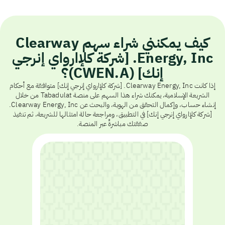
كيف يمكنني شراء سهم Clearway
Energy, Inc. [شركة كلإارواي إنرجي
إنك] (CWEN.A)؟
إذا كانت Clearway Energy, Inc. [شركة كلإارواي إنرجي إنك] متوافقة مع أحكام
الشريعة الإسلامية، يمكنك شراء هذا السهم على منصة Tabadulat من خلال
إنشاء حساب، وإكمال التحقق من الهوية، والبحث عن Clearway Energy, Inc.
[شركة كلإارواي إنرجي إنك] في التطبيق، ومراجعة حالة امتثالها للشريعة، ثم تنفيذ
صفقتك مباشرةً عبر المنصة.