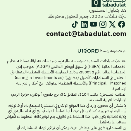
هنا يتداول المسلمون
شركة تبادلات 2025، جميع الحقوق محفوظة.
contact@tabadulat.com
تم تصميمه بواسطة
تعد شركة تبادلات المحدودة مؤسسة مالية إسلامية خاضعة لرقابة سلطة تنظيم
الخدمات المالية (FSRA) في سوق أبوظبي العالمي (ADGM) بموجب إذن
الخدمات المالية رقم 250032، وذلك لممارسة الأنشطة المنظمة المتمثلة في
'التعامل في الاستثمارات كأصيل (مطابق)' (Dealing in Investments as
Principal - Matched) والأنشطة المنظمة المتوافقة مع أحكام الشريعة
الإسلامية.
المكتب المسجل: مكتب 3104، الطابق 31، برج طموح، أبوظبي، جزيرة الريم،
الإمارات العربية المتحدة.
لا يشكل أي محتوى وارد في هذا الموقع الإلكتروني استشارة استثمارية، أو قانونية،
أو مالية، أو ضريبية، كما لا يمثل عرضاً أو التماساً لشراء أو بيع أي أداة مالية في أي
ولاية قضائية يكون فيها هذا النشاط غير قانوني. يتم توفير كافة المعلومات لأغراض
معرفية عامة فقط.
إن الاستثمار ينطوي على مخاطر؛ حيث يمكن أن ترتفع قيمة الاستثمارات أو