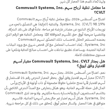
ولهذا يُعاد تقييم هذا المعيار كل شهر.
ما معامل تنقية أرباح سهم Commvault Systems, Inc.
CVLT؟
اعتبارًا من أغسطس 2026، يبلغ معامل تنقية أرباح سهم Commvault
Systems, Inc. (CVLT) 98.19%. والتنقية (التزكية) هي التصدّق بالجزء من
توزيعات الأرباح الناشئ عن مصادر عارضة غير مباحة، عادةً فوائد على نقد الشركة،
وتقتضيها منهجية أيوفي حتى للأسهم المتوافقة كليًا. ومعامل التنقية هو الرقم الذي
يعتمده المستثمر الحلال لاحتساب ذلك التصدّق لسهم Commvault
Systems, Inc.. يُعاد احتساب المعامل مع كل فحص شهري مع ورود البيانات
المالية الجديدة، ويساعدك تطبيق تبادلات على احتساب مبالغ التنقية وتتبّعها على
مستوى محفظتك كاملة.
هل يجتاز Commvault Systems, Inc. CVLT معيار أسهم
الامتياز وفق أيوفي؟
نعم، اعتبارًا من أغسطس 2026، يجتاز سهم Commvault Systems, Inc.
(CVLT) معيار أسهم الامتياز وفق أيوفي. يحظر المعيار الشرعي رقم 21 الاستثمار في
أسهم الامتياز لأنها تمنح حامليها حقوقًا مضمونة أو ذات أولوية في الأرباح ورأس
المال قبل حملة الأسهم العادية، وهو هيكل يتعارض مع المبدأ الشرعي القاضي بأن
يتقاسم المستثمرون الربح والخسارة بنسبة ملكيتهم. ولا يوجد لدى Commvault
Systems, Inc. هيكل أسهم امتياز غير جائز يمسّ أسهمها العادية، فالسهم
متوافق في هذا المعيار. وكسائر معايير أيوفي، يُتحقق من ذلك في كل مراجعة شهرية.