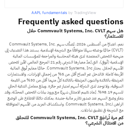
AAPL fundamentals
by TradingView
Frequently asked questions
هل سهم Commvault Systems, Inc. CVLT حلال
للاستثمار؟
نعم، اعتبارًا من أغسطس 2026، يُصنَّف سهم Commvault Systems, Inc.
(CVLT) حاليًا بوصفه سهمًا متوافقًا مع الشريعة الإسلامية. يستند هذا التصنيف إلى
منهجية الفحص المعتمدة لدى هيئة المحاسبة والمراجعة للمؤسسات المالية
الإسلامية (أيوفي)، التي يُعدّ معيارها الشرعي رقم 21 المرجع العالمي الأبرز لفحص
الأسهم الحلال. يجتاز Commvault Systems, Inc. حاليًا معايير أيوفي المالية
الأربعة كاملة: فالدخل غير المباح أقل من 5% من إجمالي الإيرادات، والاستثمارات
المرتبطة بالفائدة والديون المرتبطة بالفائدة كلٌّ منهما أقل من 30% من القيمة
السوقية، ولا توجد لدى الشركة أسهم امتياز غير جائزة. ويبلغ معامل التنقية الحالي
للسهم 98.19%. يُعاد تقييم الامتثال شهريًا مع ورود بيانات الفحص المحدّثة، وقد
يتغيّر وضع السهم عند صدور تقارير مالية جديدة. يمكنك دائمًا الاطلاع على الوضع
الراهن لـCommvault Systems, Inc. واستكشاف المزيد من الأسهم المتوافقة
مع الشريعة في تطبيق تبادلات.
كم مرة تُراجَع Commvault Systems, Inc. CVLT للتحقق
من الامتثال الشرعي؟