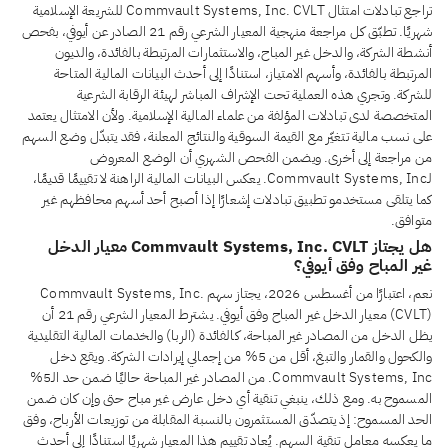
تراجع تبادلات امتثال Commvault Systems, Inc. CVLT للشريعة الإسلامية
شهريًا. تطبّق كل مراجعة منهجية المعيار الشرعي رقم 21 الصادر عن أيوفي، بفحص
أنشطة الشركة، والدخل غير المباح، والاستثمارات المرتبطة بالفائدة، والديون
المرتبطة بالفائدة، وأسهم الامتياز، استنادًا إلى أحدث البيانات المالية المتاحة
للشركة. وتجري هذه العملية تحت الإشراف المباشر لهيئة الرقابة الشرعية
المتخصصة لدى تبادلات المؤلفة من علماء المالية الإسلامية. ولأن الامتثال يعتمد
على نسب مالية تتغيّر مع القيمة السوقية والنتائج المعلنة، فقد يتبدّل وضع السهم
من مراجعة إلى أخرى. ويضمن الفحص الشهري أن الوضع المعروض
لـCommvault Systems, Inc. يعكس البيانات المالية الراهنة لا تقييمًا قديمًا،
كما يتلقى مستخدمو تطبيق تبادلات إشعارًا إذا أصبح أحد أسهم محافظهم غير
متوافق.
هل يجتاز Commvault Systems, Inc. CVLT معيار الدخل
غير المباح وفق أيوفي؟
نعم، اعتبارًا من أغسطس 2026، يجتاز سهم Commvault Systems, Inc.
(CVLT) معيار الدخل غير المباح وفق أيوفي. يشترط المعيار الشرعي رقم 21 أن
يظل الدخل من المصادر غير المباحة، كالفائدة (الربا) والخدمات المالية التقليدية
والكحول والقمار والتبغ، أقل من 5% من إجمالي إيرادات الشركة. ويقع دخل
Commvault Systems, Inc. من المصادر غير المباحة حاليًا ضمن حد الـ5%
المسموح به. ومع ذلك، ينبغي تنقية أي دخل عارض غير مباح حتى وإن كان ضمن
الحد المسموح: إذ يتصدّق المستثمرون بالنسبة المقابلة من توزيعات الأرباح، وفق
ما يعكسه معامل تنقية السهم. يُعاد تقييم هذا المعيار شهريًا استنادًا إلى أحدث