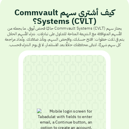
كيف أشتري سهم Commvault
Systems (CVLT)؟
يجتاز سهم Commvault Systems (CVLT) حاليًا فحص أيوفي، ما يجعله من
الأسهم المتوافقة مع الشريعة المتاحة للتداول على تبادلات. شراء الأسهم الحلال
يتم في ثلاث خطوات: افتح حسابك، وافحص السهم، ونفّذ صفقتك. وتُعاد مراجعة
كل سهم شهريًا، لتبقى محفظتك حلالًا بعد الاستثمار، لا في يوم الشراء فحسب.