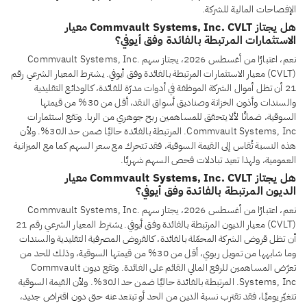
الإفصاحات المالية للشركة.
هل يجتاز Commvault Systems, Inc. CVLT معيار
الاستثمارات المرتبطة بالفائدة وفق أيوفي؟
نعم، اعتبارًا من أغسطس 2026، يجتاز سهم Commvault Systems, Inc.
(CVLT) معيار الاستثمارات المرتبطة بالفائدة وفق أيوفي. يشترط المعيار الشرعي رقم
21 أن تظل أموال الشركة الموظفة في أدوات مدرّة للفائدة، كالودائع التقليدية
والسندات وأذون الخزانة وصناديق أسواق النقد، أقل من 30% من قيمتها
السوقية، ضمانًا لألا يتحقق للمساهمين ربح جوهري من الربا. وتقع استثمارات
Commvault Systems, Inc. المرتبطة بالفائدة حاليًا ضمن حد الـ30%. ولأن
هذه النسبة تُقاس إلى القيمة السوقية، فقد تتحرك مع سعر السهم كما مع الميزانية
العمومية، ولهذا تعيد تبادلات فحص السهم شهريًا.
هل يجتاز Commvault Systems, Inc. CVLT معيار
الديون المرتبطة بالفائدة وفق أيوفي؟
نعم، اعتبارًا من أغسطس 2026، يجتاز سهم Commvault Systems, Inc.
(CVLT) معيار الديون المرتبطة بالفائدة وفق أيوفي. يشترط المعيار الشرعي رقم 21
أن تظل قروض الشركة المحمّلة بالفائدة، كالقروض المصرفية التقليدية والسندات
وما شابهها من تمويل ربوي، أقل من 30% من قيمتها السوقية، وذلك للحد من
تعرّض المساهمين للرفع المالي القائم على الفائدة. وتقع ديون Commvault
Systems, Inc. المرتبطة بالفائدة حاليًا ضمن حد الـ30%. ولأن القيمة السوقية
تتغيّر يوميًا، فقد تقترب نسبة الدين من الحد أو تبتعد عنه حتى دون اقتراض جديد،