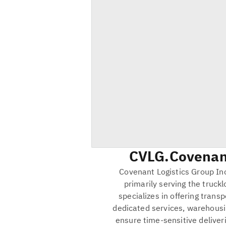
CVLG
Covenant
Covenant Logistics Group Inc.
primarily serving the truc
specializes in offering trans
dedicated services, warehousi
ensure time-sensitive deliveri