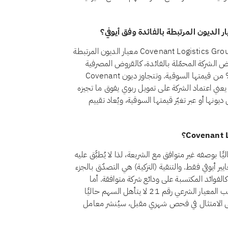
لا، اعتبارًا من أغسطس 2026، لا يجتاز سهم Covenant Logistics Group, Inc. (CVLG) معيار الديون المرتبطة
ترط المعيار الشرعي رقم 21 أن تظل قروض الشركة المحمّلة بالفائدة، كالقروض المصرفية
التقليدية والسندات وما شابهها من تمويل ربوي، أقل من 30% من قيمتها السوقية. وتتجاوز ديون Covenant
هذا الحد، ما يعني اعتماد الشركة على تمويل ربوي يفوق ما تجيزه
ونها أو عبر تغيّر قيمتها السوقية، ويُعاد تقييم
ف سهم Covenant Logistics Group, Inc. (CVLG) حاليًا بوصفه غير متوافق مع الشريعة، لذا لا يُطبَّق عليه
ر أيوفي فقط. والتنقية (التزكية) هي التصدّق بالجزء
الفوائد المكتسبة على ودائع شركة متوافقة. أما
الأسهم غير المتوافقة فمسألتها ليست التنقية بل الأهلية: فبموجب المعيار الشرعي رقم 21 لا يتأهل السهم حاليًا
رًا حلالًا. وإذا عاد Covenant Logistics Group, Inc. إلى الامتثال في فحص شهري مقبل، سيُنشر معامل