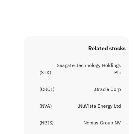
Related stocks
Seagate Technology Holdings
)
STX
(
Plc
)
ORCL
(
Oracle Corp.
)
NVA
(
NuVista Energy Ltd.
)
NBIS
(
Nebius Group NV