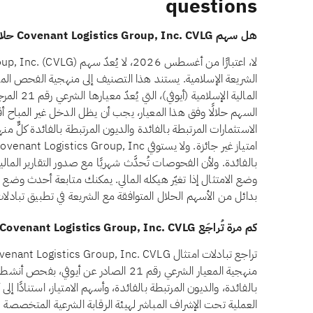
questions
هل سهم Covenant Logistics Group, Inc. CVLG حلال للاستثمار؟
الشريعة الإسلامية. يستند هذا التصنيف إلى منهجية الفحص ال
المالية الإ
بالفائدة. ولأن الفحوصات تُحدَّث شهريًا مع صدور التقارير الما
بدائل من الأسهم الحلال المتوافقة مع الشريعة في تطبيق تبادلات
كم مرة تُراجَع Covenant Logistics Group, Inc. CVLG للتحقق من الامتثال الشرعي؟
منهجية المعيار الشرعي رقم 21 الصادر عن أي
بالفائدة، والديون المرتبطة بالفائدة، وأسهم الامتياز، استنادًا إ
العملية تحت الإشراف المباشر لهيئة الرقابة الشرعية المتخصصة لد