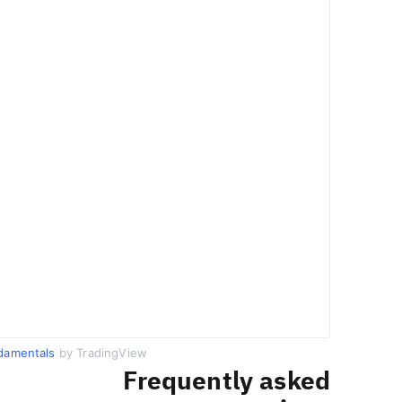
damentals
by TradingView
Frequently asked