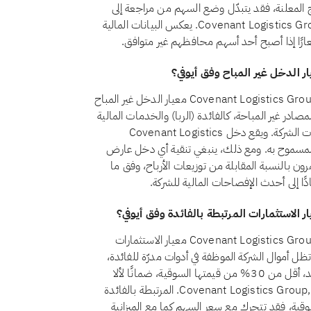
ئج المعلنة، فقد يتبدّل وضع السهم من مراجعة إلى
أخرى. ويضمن الفحص الشهري أن الوضع المعروض لـCovenant Logistics Group, Inc. يعكس البيانات المالية
شعارًا إذا أصبح أحد أسهم محافظهم غير متوافق.
نعم، اعتبارًا من أغسطس 2026، يجتاز سهم Covenant Logistics Group, Inc. (CVLG) معيار الدخل غير المباح
رقم 21 أن يظل الدخل من المصادر غير المباحة، كالفائدة (الربا) والخدمات المالية
التقليدية والكحول والقمار والتبغ، أقل من 5% من إجمالي إيرادات الشركة. ويقع دخل Covenant Logistics
Gr. من المصادر غير المباحة حاليًا ضمن حد الـ5% المسموح به. ومع ذلك، ينبغي تنقية أي دخل عارض
ن بالنسبة المقابلة من توزيعات الأرباح، وفق ما
دًا إلى أحدث الإفصاحات المالية للشركة.
نعم، اعتبارًا من أغسطس 2026، يجتاز سهم Covenant Logistics Group, Inc. (CVLG) معيار الاستثمارات
 بالفائدة وفق أيوفي. يشترط المعيار الشرعي رقم 21 أن تظل أموال الشركة الموظفة في أدوات مدرّة للفائدة،
كالودائع التقليدية والسندات وأذون الخزانة وصناديق أسواق النقد، أقل من 30% من قيمتها السوقية، ضمانًا لألا
يتحقق للمساهمين ربح جوهري من الربا. وتقع استثمارات Covenant Logistics Group, Inc. المرتبطة بالفائدة
القيمة السوقية، فقد تتحرك مع سعر السهم كما مع الميزانية