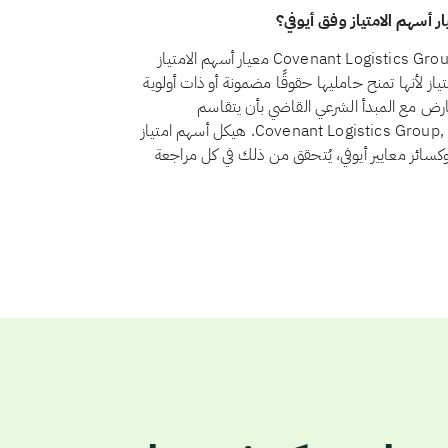
نعم، اعتبارًا من أغسطس 2026، يجتاز سهم Covenant Logistics Group, Inc. (CVLG) معيار أسهم الامتياز
 21 الاستثمار في أسهم الامتياز لأنها تمنح حامليها حقوقًا مضمونة أو ذات أولوية
عارض مع المبدأ الشرعي القاضي بأن يتقاسم
المستثمرون الربح والخسارة بنسبة ملكيتهم. ولا يوجد لدى Covenant Logistics Group, Inc. هيكل أسهم امتياز
وكسائر معايير أيوفي، يُتحقق من ذلك في كل مراجعة