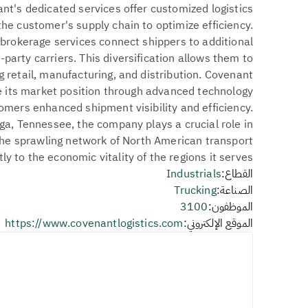
ant's dedicated services offer customized logistics
 the customer's supply chain to optimize efficiency.
brokerage services connect shippers to additional
-party carriers. This diversification allows them to
g retail, manufacturing, and distribution. Covenant
e its market position through advanced technology
tomers enhanced shipment visibility and efficiency.
a, Tennessee, the company plays a crucial role in
the sprawling network of North American transport
ly to the economic vitality of the regions it serves.
القطاع:
Industrials
الصناعة:
Trucking
الموظفون:
3100
الموقع الإلكتروني:
https://www.covenantlogistics.com