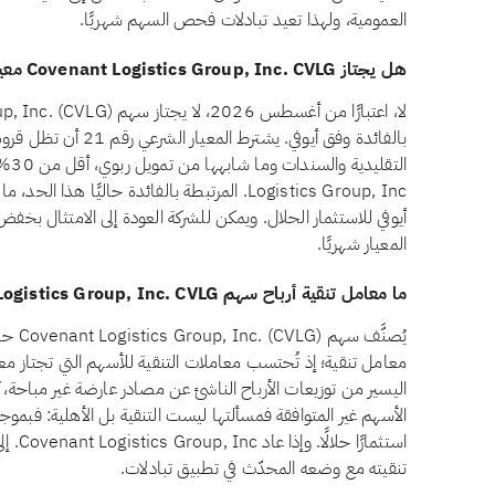
العمومية، ولهذا تعيد تبادلات فحص السهم شهريًا.
هل يجتاز Covenant Logistics Group, Inc. CVLG معيار الديون المرتبطة بالفائدة وفق أيوفي؟
بالفائدة وفق أيوفي. يش
Logistics Group, Inc. المرتبطة بالفائدة حاليًا 
أيوفي للاستثمار الحلال. ويمكن للشركة العودة إلى الامتثال بخفض دي
المعيار شهريًا.
ما معامل تنقية أرباح سهم Covenant Logistics Group, Inc. CVLG؟
يُصنَّ
معامل تنقية؛ إذ تُحتسب معاملات التنقية للأسهم التي تجتاز معايي
اليسير من توزيعات الأرباح الناشئ عن مصادر عارضة غير مباحة، ك
استثما
تنقيته مع وضعه المحدّث في تطبيق تبادلات.