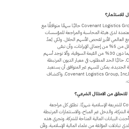
لا، اعتبارًا من أغسطس 2026، لا يُعدّ سهم Covenant Logistics Group, Inc. (CVLG) حاليًا سهمًا متوافقًا مع
معتمدة لدى هيئة المحاسبة والمراجعة للمؤسسات
سلامية (أيوفي)، التي يُعدّ معيارها الشرعي رقم 21 المرجع العالمي الأبرز لفحص الأسهم الحلال. ولكي يُعدّ
السهم حلالًا وفق هذا المعيار، يجب أن يظل الدخل غير المباح أقل من 5% من إجمالي الإيرادات، وأن تبقى
الاستثمارات المرتبطة بالفائدة والديون المرتبطة بالفائدة كلٌّ منهما دون 30% من القيمة السوقية، وألا توجد أسهم
امتياز غير جائزة. ولا يستوفي Covenant Logistics Group, Inc. حاليًا الحد المطلوب في معيار الديون المرتبطة
لية الجديدة، يمكن للسهم غير المتوافق أن يستعيد
وضع الامتثال إذا تغيّر هيكله المالي. يمكنك متابعة أحدث وضع لـCovenant Logistics Group, Inc. واكتشاف
.
تراجع تبادلات امتثال Covenant Logistics Group, Inc. CVLG للشريعة الإسلامية شهريًا. تطبّق كل مراجعة
وفي، بفحص أنشطة الشركة، والدخل غير المباح، والاستثمارات المرتبطة
لى أحدث البيانات المالية المتاحة للشركة. وتجري هذه
ى تبادلات المؤلفة من علماء المالية الإسلامية. ولأن