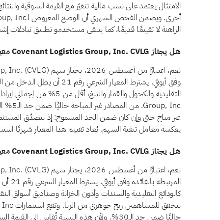
الامتثال يعتمد على نسب مالية تتغيّر مع القيمة السوقية والنتا
الراهنة لا تقييمًا قديمًا، كما يتلقى مستخدمو تطبيق تبادلات إ
هل يجتاز Covenant Logistics Group, Inc. CVLG معيار الدخل غير المباح وفق أيوفي؟
وفق أيوفي. يشترط المعيار الشرعي 
oup, Inc
غير مباح حتى وإن كان ضمن الحد المسموح: إذ يتصدّق المستثمرو
يعكسه معامل تنقية السهم. يُعاد تقييم هذا المعيار شهريًا استنا
هل يجتاز Covenant Logistics Group, Inc. CVLG معيار الاستثمارات المرتبطة بالفائدة وفق أيوفي؟
المرتبطة
حاليًا ضمن حد الـ30%. ولأن هذه النسبة تُقاس إلى 