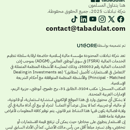
هنا يتداول المسلمون
شركة تبادلات 2025، جميع الحقوق محفوظة.
contact@tabadulat.com
تم تصميمه بواسطة
تعد شركة تبادلات المحدودة مؤسسة مالية إسلامية خاضعة لرقابة سلطة تنظيم
الخدمات المالية (FSRA) في سوق أبوظبي العالمي (ADGM) بموجب إذن
الخدمات المالية رقم 250032، وذلك لممارسة الأنشطة المنظمة المتمثلة في
'التعامل في الاستثمارات كأصيل (مطابق)' (Dealing in Investments as
Principal - Matched) والأنشطة المنظمة المتوافقة مع أحكام الشريعة
الإسلامية.
المكتب المسجل: مكتب 3104، الطابق 31، برج طموح، أبوظبي، جزيرة الريم،
الإمارات العربية المتحدة.
لا يشكل أي محتوى وارد في هذا الموقع الإلكتروني استشارة استثمارية، أو قانونية،
أو مالية، أو ضريبية، كما لا يمثل عرضاً أو التماساً لشراء أو بيع أي أداة مالية في أي
ولاية قضائية يكون فيها هذا النشاط غير قانوني. يتم توفير كافة المعلومات لأغراض
معرفية عامة فقط.
إن الاستثمار ينطوي على مخاطر؛ حيث يمكن أن ترتفع قيمة الاستثمارات أو
تنخفض، وقد تسترد مبلغاً أقل من رأس مالك الأصلي. كما أن الأداء السابق ليس