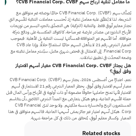
ما معامل تنقية أرباح سهم CVB Financial Corp. CVBF؟
يُصنَّف سهم CVB Financial Corp. (CVBF) حاليًا بوصفه غير متوافق مع
الشريعة، لذا لا يُطبَّق عليه معامل تنقية؛ إذ تُحتسب معاملات التنقية للأسهم التي
تجتاز معايير أيوفي فقط. والتنقية (التزكية) هي التصدّق بالجزء اليسير من توزيعات
الأرباح الناشئ عن مصادر عارضة غير مباحة، كالفوائد المكتسبة على ودائع شركة
متوافقة. أما الأسهم غير المتوافقة فمسألتها ليست التنقية بل الأهلية: فبموجب
المعيار الشرعي رقم 21 لا يتأهل السهم حاليًا استثمارًا حلالًا. وإذا عاد CVB
Financial Corp. إلى الامتثال في فحص شهري مقبل، سيُنشر معامل تنقيته مع
وضعه المحدّث في تطبيق تبادلات.
هل يجتاز CVB Financial Corp. CVBF معيار أسهم الامتياز
وفق أيوفي؟
نعم، اعتبارًا من أغسطس 2026، يجتاز سهم CVB Financial Corp. (CVBF)
معيار أسهم الامتياز وفق أيوفي. يحظر المعيار الشرعي رقم 21 الاستثمار في أسهم
الامتياز لأنها تمنح حامليها حقوقًا مضمونة أو ذات أولوية في الأرباح ورأس المال قبل
حملة الأسهم العادية، وهو هيكل يتعارض مع المبدأ الشرعي القاضي بأن يتقاسم
المستثمرون الربح والخسارة بنسبة ملكيتهم. ولا يوجد لدى CVB Financial
Corp. هيكل أسهم امتياز غير جائز يمسّ أسهمها العادية، فالسهم متوافق في هذا
المعيار. وكسائر معايير أيوفي، يُتحقق من ذلك في كل مراجعة شهرية.
Related stocks