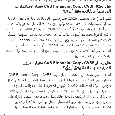
هل يجتاز CVB Financial Corp. CVBF معيار الاستثمارات
المرتبطة بالفائدة وفق أيوفي؟
نعم، اعتبارًا من أغسطس 2026، يجتاز سهم CVB Financial Corp. (CVBF)
معيار الاستثمارات المرتبطة بالفائدة وفق أيوفي. يشترط المعيار الشرعي رقم 21 أن
تظل أموال الشركة الموظفة في أدوات مدرّة للفائدة، كالودائع التقليدية والسندات
وأذون الخزانة وصناديق أسواق النقد، أقل من 30% من قيمتها السوقية، ضمانًا
لألا يتحقق للمساهمين ربح جوهري من الربا. وتقع استثمارات CVB Financial
Corp. المرتبطة بالفائدة حاليًا ضمن حد الـ30%. ولأن هذه النسبة تُقاس إلى
القيمة السوقية، فقد تتحرك مع سعر السهم كما مع الميزانية العمومية، ولهذا تعيد
تبادلات فحص السهم شهريًا.
هل يجتاز CVB Financial Corp. CVBF معيار الديون
المرتبطة بالفائدة وفق أيوفي؟
لا، اعتبارًا من أغسطس 2026، لا يجتاز سهم CVB Financial Corp. (CVBF)
معيار الديون المرتبطة بالفائدة وفق أيوفي. يشترط المعيار الشرعي رقم 21 أن تظل
قروض الشركة المحمّلة بالفائدة، كالقروض المصرفية التقليدية والسندات وما
شابهها من تمويل ربوي، أقل من 30% من قيمتها السوقية. وتتجاوز ديون CVB
Financial Corp. المرتبطة بالفائدة حاليًا هذا الحد، ما يعني اعتماد الشركة على
تمويل ربوي يفوق ما تجيزه أيوفي للاستثمار الحلال. ويمكن للشركة العودة إلى
الامتثال بخفض ديونها أو عبر تغيّر قيمتها السوقية، ويُعاد تقييم المعيار شهريًا.