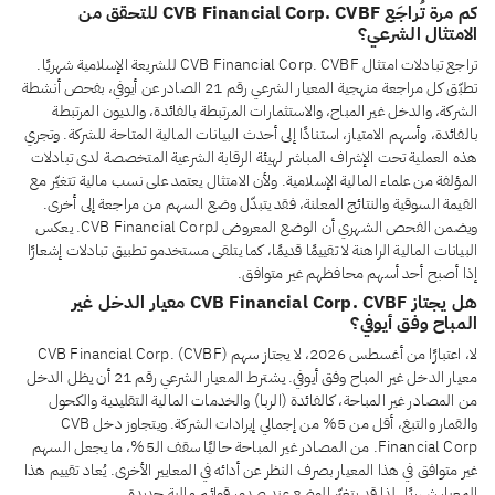
كم مرة تُراجَع CVB Financial Corp. CVBF للتحقق من
الامتثال الشرعي؟
تراجع تبادلات امتثال CVB Financial Corp. CVBF للشريعة الإسلامية شهريًا.
تطبّق كل مراجعة منهجية المعيار الشرعي رقم 21 الصادر عن أيوفي، بفحص أنشطة
الشركة، والدخل غير المباح، والاستثمارات المرتبطة بالفائدة، والديون المرتبطة
بالفائدة، وأسهم الامتياز، استنادًا إلى أحدث البيانات المالية المتاحة للشركة. وتجري
هذه العملية تحت الإشراف المباشر لهيئة الرقابة الشرعية المتخصصة لدى تبادلات
المؤلفة من علماء المالية الإسلامية. ولأن الامتثال يعتمد على نسب مالية تتغيّر مع
القيمة السوقية والنتائج المعلنة، فقد يتبدّل وضع السهم من مراجعة إلى أخرى.
ويضمن الفحص الشهري أن الوضع المعروض لـCVB Financial Corp. يعكس
البيانات المالية الراهنة لا تقييمًا قديمًا، كما يتلقى مستخدمو تطبيق تبادلات إشعارًا
إذا أصبح أحد أسهم محافظهم غير متوافق.
هل يجتاز CVB Financial Corp. CVBF معيار الدخل غير
المباح وفق أيوفي؟
لا، اعتبارًا من أغسطس 2026، لا يجتاز سهم CVB Financial Corp. (CVBF)
معيار الدخل غير المباح وفق أيوفي. يشترط المعيار الشرعي رقم 21 أن يظل الدخل
من المصادر غير المباحة، كالفائدة (الربا) والخدمات المالية التقليدية والكحول
والقمار والتبغ، أقل من 5% من إجمالي إيرادات الشركة. ويتجاوز دخل CVB
Financial Corp. من المصادر غير المباحة حاليًا سقف الـ5%، ما يجعل السهم
غير متوافق في هذا المعيار بصرف النظر عن أدائه في المعايير الأخرى. يُعاد تقييم هذا
المعيار شهريًا، لذا قد يتغيّر الوضع عند صدور قوائم مالية جديدة.