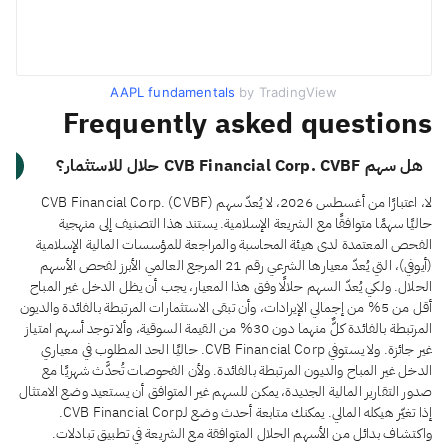
AAPL fundamentals
by TradingView
Frequently asked questions
هل سهم CVB Financial Corp. CVBF حلال للاستثمار؟
لا، اعتبارًا من أغسطس 2026، لا يُعدّ سهم CVB Financial Corp. (CVBF)
حاليًا سهمًا متوافقًا مع الشريعة الإسلامية. يستند هذا التصنيف إلى منهجية
الفحص المعتمدة لدى هيئة المحاسبة والمراجعة للمؤسسات المالية الإسلامية
(أيوفي)، التي يُعدّ معيارها الشرعي رقم 21 المرجع العالمي الأبرز لفحص الأسهم
الحلال. ولكي يُعدّ السهم حلالًا وفق هذا المعيار، يجب أن يظل الدخل غير المباح
أقل من 5% من إجمالي الإيرادات، وأن تبقى الاستثمارات المرتبطة بالفائدة والديون
المرتبطة بالفائدة كلٌّ منهما دون 30% من القيمة السوقية، وألا توجد أسهم امتياز
غير جائزة. ولا يستوفي CVB Financial Corp. حاليًا الحد المطلوب في معياري
الدخل غير المباح والديون المرتبطة بالفائدة. ولأن الفحوصات تُحدَّث شهريًا مع
صدور التقارير المالية الجديدة، يمكن للسهم غير المتوافق أن يستعيد وضع الامتثال
إذا تغيّر هيكله المالي. يمكنك متابعة أحدث وضع لـCVB Financial Corp.
واكتشاف بدائل من الأسهم الحلال المتوافقة مع الشريعة في تطبيق تبادلات.