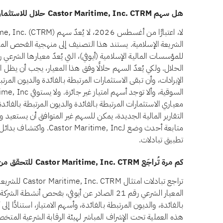
هل سهم Castor Maritime, Inc. CTRM حلال للاستثمار؟
الشريعة الإسلامية. يستند هذا التصنيف إلى منهجية الفحص الم
معياري الاستثمارات المرتبطة بالفائدة والديون المرتبطة بالفائ
التقارير المالية الجديدة، يمكن للسهم غير المتوافق أن يستعيد وض
متابعة أحدث وضع لـime, Inc
تطبيق تبادلات.
كم مرة تُراجَع Castor Maritime, Inc. CTRM للتحقق من الامتثال الشرعي؟
تراجع تبادلات ا
المعيار الشرعي رقم 21 الصادر عن أيوفي، بفحص أنشط
بالفائدة، والديون المرتبطة بالفائدة، وأسهم الامتياز، استنادًا إل
هذه العملية تحت الإشراف المباشر لهيئة الرقابة الشرعية المتخص