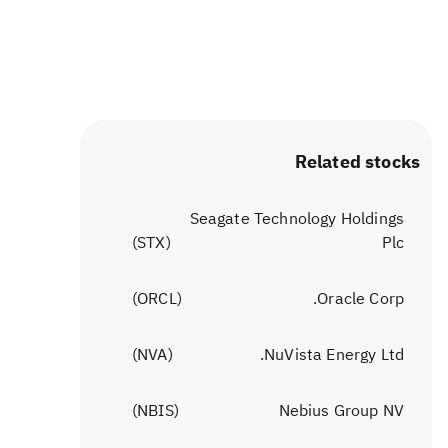
Related stocks
Seagate Technology Holdings
)
STX
(
Plc
)
ORCL
(
Oracle Corp.
)
NVA
(
NuVista Energy Ltd.
)
NBIS
(
Nebius Group NV