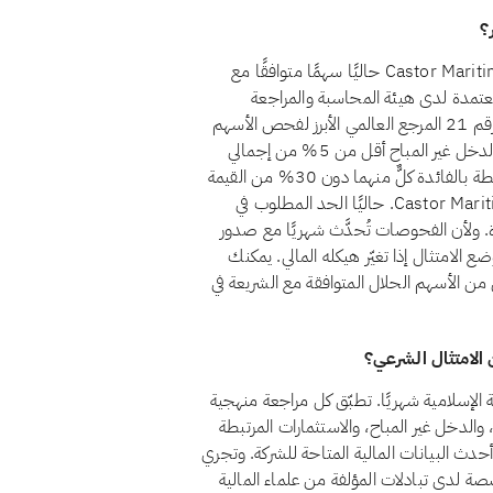
لا، اعتبارًا من أغسطس 2026، لا يُعدّ سهم Castor Maritime, Inc. (CTRM) حاليًا سهمًا متوافقًا مع
عتمدة لدى هيئة المحاسبة والمراجعة
للمؤسسات المالية الإسلامية (أيوفي)، التي يُعدّ معيارها الشرعي رقم 21 المرجع العالمي الأبرز لفحص الأسهم
الحلال. ولكي يُعدّ السهم حلالًا وفق هذا المعيار، يجب أن يظل الدخل غير المباح أقل من 5% من إجمالي
الإيرادات، وأن تبقى الاستثمارات المرتبطة بالفائدة والديون المرتبطة بالفائدة كلٌّ منهما دون 30% من القيمة
السوقية، وألا توجد أسهم امتياز غير جائزة. ولا يستوفي Castor Maritime, Inc. حاليًا الحد المطلوب في
دة. ولأن الفحوصات تُحدَّث شهريًا مع صدور
ع الامتثال إذا تغيّر هيكله المالي. يمكنك
Castor Marit. واكتشاف بدائل من الأسهم الحلال المتوافقة مع الشريعة في
متثال Castor Maritime, Inc. CTRM للشريعة الإسلامية شهريًا. تطبّق كل مراجعة منهجية
ة الشركة، والدخل غير المباح، والاستثمارات المرتبطة
ى أحدث البيانات المالية المتاحة للشركة. وتجري
صة لدى تبادلات المؤلفة من علماء المالية