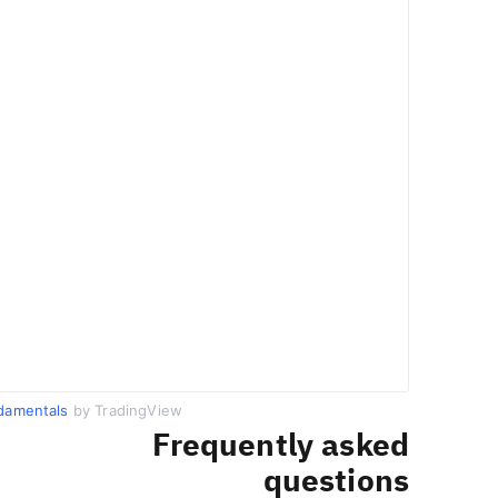
damentals
by TradingView
Frequently asked
questions