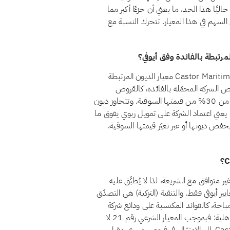
Castor. المرتبطة بالفائدة حاليًا هذا الحد، ما يعني أن جزءًا أكبر مما
ل السهم في هذا المعيار. تتحرك النسبة مع
لا، اعتبارًا من أغسطس 2026، لا يجتاز سهم Castor Maritime, Inc. (CTRM) معيار الديون المرتبطة
ط المعيار الشرعي رقم 21 أن تظل قروض الشركة المحمّلة بالفائدة، كالقروض
المصرفية التقليدية والسندات وما شابهها من تمويل ربوي، أقل من 30% من قيمتها السوقية. وتتجاوز ديون
هذا الحد، ما يعني اعتماد الشركة على تمويل ربوي يفوق ما
بخفض ديونها أو عبر تغيّر قيمتها السوقية،
Castor Mariti) حاليًا بوصفه غير متوافق مع الشريعة، لذا لا يُطبَّق عليه
ير أيوفي فقط. والتنقية (التزكية) هي التصدّق
باحة، كالفوائد المكتسبة على ودائع شركة
متوافقة. أما الأسهم غير المتوافقة فمسألتها ليست التنقية بل الأهلية: فبموجب المعيار الشرعي رقم 21 لا