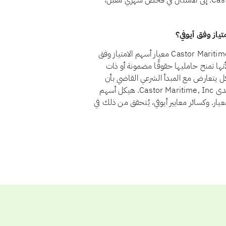
يتأهل السهم حاليًا استثمارًا حلالًا. وإذا عاد Castor Maritime, Inc. إلى الامتثال في فحص شهري مقبل،
نعم، اعتبارًا من أغسطس 2026، يجتاز سهم Castor Maritime, Inc. (CTRM) معيار أسهم الامتياز وفق
ار في أسهم الامتياز لأنها تمنح حامليها حقوقًا مضمونة أو ذات
يكل يتعارض مع المبدأ الشرعي القاضي بأن
يتقاسم المستثمرون الربح والخسارة بنسبة ملكيتهم. ولا يوجد لدى Castor Maritime, Inc. هيكل أسهم
عيار. وكسائر معايير أيوفي، يُتحقق من ذلك في