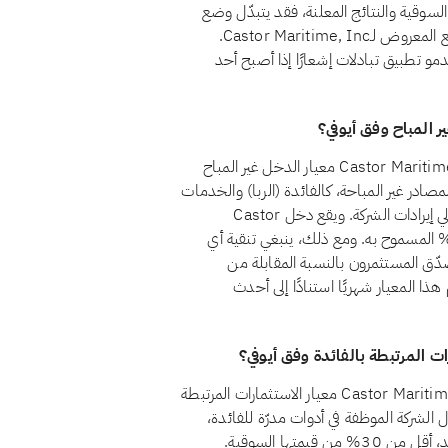
السوقية والنتائج المعلنة، فقد يتبدّل وضع
السهم من مراجعة إلى أخرى. ويضمن الفحص الشهري أن الوضع المعروض لـCastor Maritime, Inc.
خدمو تطبيق تبادلات إشعارًا إذا أصبح أحد
نعم، اعتبارًا من أغسطس 2026، يجتاز سهم Castor Maritime, Inc. (CTRM) معيار الدخل غير المباح
قم 21 أن يظل الدخل من المصادر غير المباحة، كالفائدة (الربا) والخدمات
المالية التقليدية والكحول والقمار والتبغ، أقل من 5% من إجمالي إيرادات الشركة. ويقع دخل Castor
Maritime, . من المصادر غير المباحة حاليًا ضمن حد الـ5% المسموح به. ومع ذلك، ينبغي تنقية أي
ق المستثمرون بالنسبة المقابلة من
ذا المعيار شهريًا استنادًا إلى أحدث
لا، اعتبارًا من أغسطس 2026، لا يجتاز سهم Castor Maritime, Inc. (CTRM) معيار الاستثمارات المرتبطة
ط المعيار الشرعي رقم 21 أن تظل أموال الشركة الموظفة في أدوات مدرّة للفائدة،
كالودائع التقليدية والسندات وأذون الخزانة وصناديق أسواق النقد، أقل من 30% من قيمتها السوقية.