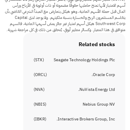
أسهم الامتياز لأنها تمنح حامليها حقوقًا مضمونة أو ذات أولوية في الأرباح ورأس
المال قبل حملة الأسهم العادية، وهو هيكل يتعارض مع المبدأ الشرعي القاضي بأن
يتقاسم المستثمرون الربح والخسارة بنسبة ملكيتهم. ولا يوجد لدى Capital
Southwest Corp هيكل أسهم امتياز غير جائز يمسّ أسهمها العادية، فالسهم
متوافق في هذا المعيار. وكسائر معايير أيوفي، يُتحقق من ذلك في كل مراجعة شهرية.
Related stocks
)
STX
(
Seagate Technology Holdings Plc
)
ORCL
(
Oracle Corp.
)
NVA
(
NuVista Energy Ltd.
)
NBIS
(
Nebius Group NV
)
IBKR
(
Interactive Brokers Group, Inc.