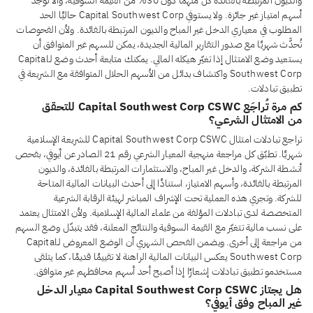
والديون المرتبطة بالفائدة كلٌّ منهما دون 30% من القيمة السوقية، وألا توجد
أسهم امتياز غير جائزة. ولا يستوفي Capital Southwest Corp حاليًا الحد
المطلوب في معياري الدخل غير المباح والديون المرتبطة بالفائدة. ولأن الفحوصات
تُحدَّث شهريًا مع صدور التقارير المالية الجديدة، يمكن للسهم غير المتوافق أن
يستعيد وضع الامتثال إذا تغيّر هيكله المالي. يمكنك متابعة أحدث وضع لـCapital
Southwest Corp واكتشاف بدائل من الأسهم الحلال المتوافقة مع الشريعة في
تطبيق تبادلات.
كم مرة تُراجَع Capital Southwest Corp CSWC للتحقق
من الامتثال الشرعي؟
تراجع تبادلات امتثال Capital Southwest Corp CSWC للشريعة الإسلامية
شهريًا. تطبّق كل مراجعة منهجية المعيار الشرعي رقم 21 الصادر عن أيوفي، بفحص
أنشطة الشركة، والدخل غير المباح، والاستثمارات المرتبطة بالفائدة، والديون
المرتبطة بالفائدة، وأسهم الامتياز، استنادًا إلى أحدث البيانات المالية المتاحة
للشركة. وتجري هذه العملية تحت الإشراف المباشر لهيئة الرقابة الشرعية
المتخصصة لدى تبادلات المؤلفة من علماء المالية الإسلامية. ولأن الامتثال يعتمد
على نسب مالية تتغيّر مع القيمة السوقية والنتائج المعلنة، فقد يتبدّل وضع السهم
من مراجعة إلى أخرى. ويضمن الفحص الشهري أن الوضع المعروض لـCapital
Southwest Corp يعكس البيانات المالية الراهنة لا تقييمًا قديمًا، كما يتلقى
مستخدمو تطبيق تبادلات إشعارًا إذا أصبح أحد أسهم محافظهم غير متوافق.
هل يجتاز Capital Southwest Corp CSWC معيار الدخل
غير المباح وفق أيوفي؟