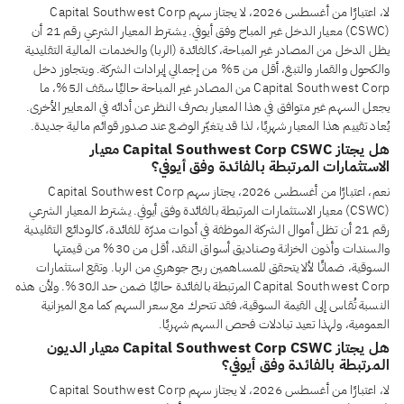
لا، اعتبارًا من أغسطس 2026، لا يجتاز سهم Capital Southwest Corp
(CSWC) معيار الدخل غير المباح وفق أيوفي. يشترط المعيار الشرعي رقم 21 أن
يظل الدخل من المصادر غير المباحة، كالفائدة (الربا) والخدمات المالية التقليدية
والكحول والقمار والتبغ، أقل من 5% من إجمالي إيرادات الشركة. ويتجاوز دخل
Capital Southwest Corp من المصادر غير المباحة حاليًا سقف الـ5%، ما
يجعل السهم غير متوافق في هذا المعيار بصرف النظر عن أدائه في المعايير الأخرى.
يُعاد تقييم هذا المعيار شهريًا، لذا قد يتغيّر الوضع عند صدور قوائم مالية جديدة.
هل يجتاز Capital Southwest Corp CSWC معيار
الاستثمارات المرتبطة بالفائدة وفق أيوفي؟
نعم، اعتبارًا من أغسطس 2026، يجتاز سهم Capital Southwest Corp
(CSWC) معيار الاستثمارات المرتبطة بالفائدة وفق أيوفي. يشترط المعيار الشرعي
رقم 21 أن تظل أموال الشركة الموظفة في أدوات مدرّة للفائدة، كالودائع التقليدية
والسندات وأذون الخزانة وصناديق أسواق النقد، أقل من 30% من قيمتها
السوقية، ضمانًا لألا يتحقق للمساهمين ربح جوهري من الربا. وتقع استثمارات
Capital Southwest Corp المرتبطة بالفائدة حاليًا ضمن حد الـ30%. ولأن هذه
النسبة تُقاس إلى القيمة السوقية، فقد تتحرك مع سعر السهم كما مع الميزانية
العمومية، ولهذا تعيد تبادلات فحص السهم شهريًا.
هل يجتاز Capital Southwest Corp CSWC معيار الديون
المرتبطة بالفائدة وفق أيوفي؟
لا، اعتبارًا من أغسطس 2026، لا يجتاز سهم Capital Southwest Corp