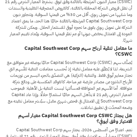
(CSWC) معيار الديون المرتبطة بالفائدة وفق أيوفي. يشترط المعيار الشرعي رقم 21
أن تظل قروض الشركة المحمّلة بالفائدة، كالقروض المصرفية التقليدية والسندات
وما شابهها من تمويل ربوي، أقل من 30% من قيمتها السوقية. وتتجاوز ديون
Capital Southwest Corp المرتبطة بالفائدة حاليًا هذا الحد، ما يعني اعتماد
الشركة على تمويل ربوي يفوق ما تجيزه أيوفي للاستثمار الحلال. ويمكن للشركة
العودة إلى الامتثال بخفض ديونها أو عبر تغيّر قيمتها السوقية، ويُعاد تقييم المعيار
شهريًا.
ما معامل تنقية أرباح سهم Capital Southwest Corp
CSWC؟
يُصنَّف سهم Capital Southwest Corp (CSWC) حاليًا بوصفه غير متوافق مع
الشريعة، لذا لا يُطبَّق عليه معامل تنقية؛ إذ تُحتسب معاملات التنقية للأسهم التي
تجتاز معايير أيوفي فقط. والتنقية (التزكية) هي التصدّق بالجزء اليسير من توزيعات
الأرباح الناشئ عن مصادر عارضة غير مباحة، كالفوائد المكتسبة على ودائع شركة
متوافقة. أما الأسهم غير المتوافقة فمسألتها ليست التنقية بل الأهلية: فبموجب
المعيار الشرعي رقم 21 لا يتأهل السهم حاليًا استثمارًا حلالًا. وإذا عاد Capital
Southwest Corp إلى الامتثال في فحص شهري مقبل، سيُنشر معامل تنقيته مع
وضعه المحدّث في تطبيق تبادلات.
هل يجتاز Capital Southwest Corp CSWC معيار أسهم
الامتياز وفق أيوفي؟
نعم، اعتبارًا من أغسطس 2026، يجتاز سهم Capital Southwest Corp
(CSWC) معيار أسهم الامتياز وفق أيوفي. يحظر المعيار الشرعي رقم 21 الاستثمار في