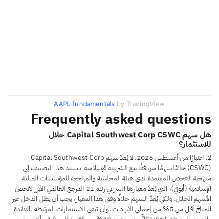
AAPL fundamentals
by TradingView
Frequently asked questions
هل سهم Capital Southwest Corp CSWC حلال
للاستثمار؟
لا، اعتبارًا من أغسطس 2026، لا يُعدّ سهم Capital Southwest Corp
(CSWC) حاليًا سهمًا متوافقًا مع الشريعة الإسلامية. يستند هذا التصنيف إلى
منهجية الفحص المعتمدة لدى هيئة المحاسبة والمراجعة للمؤسسات المالية
الإسلامية (أيوفي)، التي يُعدّ معيارها الشرعي رقم 21 المرجع العالمي الأبرز لفحص
الأسهم الحلال. ولكي يُعدّ السهم حلالًا وفق هذا المعيار، يجب أن يظل الدخل غير
المباح أقل من 5% من إجمالي الإيرادات، وأن تبقى الاستثمارات المرتبطة بالفائدة