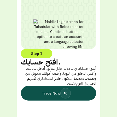
Step 1
افتح حسابك.
أنشئ حسابك في تبادلات خلال دقائق: أدخل بياناتك،
وأكمل التحقق من الهوية، وأضف أموالك بتحويل آمن
وبعملات متعددة. ستكون جاهزًا للاستثمار في الأسهم
الحلال في اليوم نفسه.
Trade Now