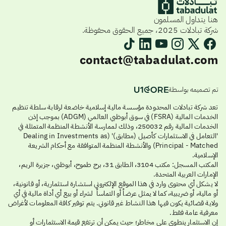
هنا يتداول المسلمون
شركة تبادلات 2025، جميع الحقوق محفوظة.
contact@tabadulat.com
تم تصميمه بواسطة
تعد شركة تبادلات المحدودة مؤسسة مالية إسلامية خاضعة لرقابة سلطة تنظيم
الخدمات المالية (FSRA) في سوق أبوظبي العالمي (ADGM) بموجب إذن
الخدمات المالية رقم 250032، وذلك لممارسة الأنشطة المنظمة المتمثلة في
'التعامل في الاستثمارات كأصيل (مطابق)' (Dealing in Investments as
Principal - Matched) والأنشطة المنظمة المتوافقة مع أحكام الشريعة
الإسلامية.
المكتب المسجل: مكتب 3104، الطابق 31، برج طموح، أبوظبي، جزيرة الريم،
الإمارات العربية المتحدة.
لا يشكل أي محتوى وارد في هذا الموقع الإلكتروني استشارة استثمارية، أو قانونية،
أو مالية، أو ضريبية، كما لا يمثل عرضاً أو التماساً لشراء أو بيع أي أداة مالية في أي
ولاية قضائية يكون فيها هذا النشاط غير قانوني. يتم توفير كافة المعلومات لأغراض
معرفية عامة فقط.
إن الاستثمار ينطوي على مخاطر؛ حيث يمكن أن ترتفع قيمة الاستثمارات أو