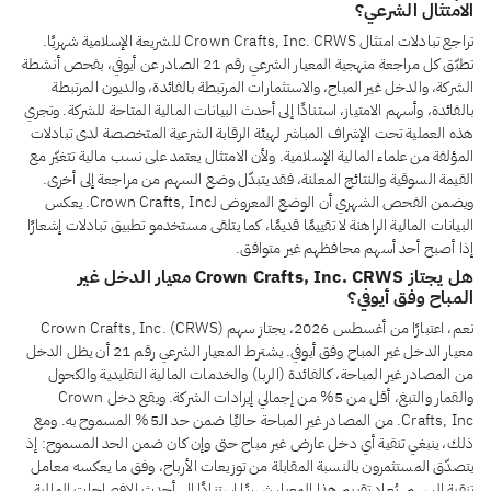
الامتثال الشرعي؟
تراجع تبادلات امتثال Crown Crafts, Inc. CRWS للشريعة الإسلامية شهريًا.
تطبّق كل مراجعة منهجية المعيار الشرعي رقم 21 الصادر عن أيوفي، بفحص أنشطة
الشركة، والدخل غير المباح، والاستثمارات المرتبطة بالفائدة، والديون المرتبطة
بالفائدة، وأسهم الامتياز، استنادًا إلى أحدث البيانات المالية المتاحة للشركة. وتجري
هذه العملية تحت الإشراف المباشر لهيئة الرقابة الشرعية المتخصصة لدى تبادلات
المؤلفة من علماء المالية الإسلامية. ولأن الامتثال يعتمد على نسب مالية تتغيّر مع
القيمة السوقية والنتائج المعلنة، فقد يتبدّل وضع السهم من مراجعة إلى أخرى.
ويضمن الفحص الشهري أن الوضع المعروض لـCrown Crafts, Inc. يعكس
البيانات المالية الراهنة لا تقييمًا قديمًا، كما يتلقى مستخدمو تطبيق تبادلات إشعارًا
إذا أصبح أحد أسهم محافظهم غير متوافق.
هل يجتاز Crown Crafts, Inc. CRWS معيار الدخل غير
المباح وفق أيوفي؟
نعم، اعتبارًا من أغسطس 2026، يجتاز سهم Crown Crafts, Inc. (CRWS)
معيار الدخل غير المباح وفق أيوفي. يشترط المعيار الشرعي رقم 21 أن يظل الدخل
من المصادر غير المباحة، كالفائدة (الربا) والخدمات المالية التقليدية والكحول
والقمار والتبغ، أقل من 5% من إجمالي إيرادات الشركة. ويقع دخل Crown
Crafts, Inc. من المصادر غير المباحة حاليًا ضمن حد الـ5% المسموح به. ومع
ذلك، ينبغي تنقية أي دخل عارض غير مباح حتى وإن كان ضمن الحد المسموح: إذ
يتصدّق المستثمرون بالنسبة المقابلة من توزيعات الأرباح، وفق ما يعكسه معامل
تنقية السهم. يُعاد تقييم هذا المعيار شهريًا استنادًا إلى أحدث الإفصاحات المالية