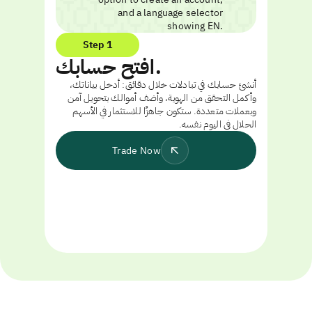
Step 1
افتح حسابك.
أنشئ حسابك في تبادلات خلال دقائق: أدخل بياناتك،
وأكمل التحقق من الهوية، وأضف أموالك بتحويل آمن
وبعملات متعددة. ستكون جاهزًا للاستثمار في الأسهم
الحلال في اليوم نفسه.
Trade Now