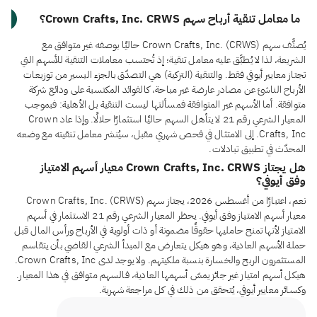
ما معامل تنقية أرباح سهم Crown Crafts, Inc. CRWS؟
يُصنَّف سهم Crown Crafts, Inc. (CRWS) حاليًا بوصفه غير متوافق مع
الشريعة، لذا لا يُطبَّق عليه معامل تنقية؛ إذ تُحتسب معاملات التنقية للأسهم التي
تجتاز معايير أيوفي فقط. والتنقية (التزكية) هي التصدّق بالجزء اليسير من توزيعات
الأرباح الناشئ عن مصادر عارضة غير مباحة، كالفوائد المكتسبة على ودائع شركة
متوافقة. أما الأسهم غير المتوافقة فمسألتها ليست التنقية بل الأهلية: فبموجب
المعيار الشرعي رقم 21 لا يتأهل السهم حاليًا استثمارًا حلالًا. وإذا عاد Crown
Crafts, Inc. إلى الامتثال في فحص شهري مقبل، سيُنشر معامل تنقيته مع وضعه
المحدّث في تطبيق تبادلات.
هل يجتاز Crown Crafts, Inc. CRWS معيار أسهم الامتياز
وفق أيوفي؟
نعم، اعتبارًا من أغسطس 2026، يجتاز سهم Crown Crafts, Inc. (CRWS)
معيار أسهم الامتياز وفق أيوفي. يحظر المعيار الشرعي رقم 21 الاستثمار في أسهم
الامتياز لأنها تمنح حامليها حقوقًا مضمونة أو ذات أولوية في الأرباح ورأس المال قبل
حملة الأسهم العادية، وهو هيكل يتعارض مع المبدأ الشرعي القاضي بأن يتقاسم
المستثمرون الربح والخسارة بنسبة ملكيتهم. ولا يوجد لدى Crown Crafts, Inc.
هيكل أسهم امتياز غير جائز يمسّ أسهمها العادية، فالسهم متوافق في هذا المعيار.
وكسائر معايير أيوفي، يُتحقق من ذلك في كل مراجعة شهرية.