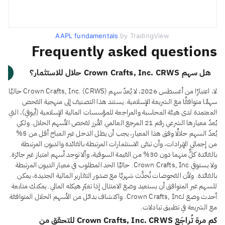
AAPL fundamentals
by TradingView
Frequently asked questions
هل سهم Crown Crafts, Inc. CRWS حلال للاستثمار؟
لا، اعتبارًا من أغسطس 2026، لا يُعدّ سهم Crown Crafts, Inc. (CRWS) حاليًا
سهمًا متوافقًا مع الشريعة الإسلامية. يستند هذا التصنيف إلى منهجية الفحص
المعتمدة لدى هيئة المحاسبة والمراجعة للمؤسسات المالية الإسلامية (أيوفي)، التي
يُعدّ معيارها الشرعي رقم 21 المرجع العالمي الأبرز لفحص الأسهم الحلال. ولكي
يُعدّ السهم حلالًا وفق هذا المعيار، يجب أن يظل الدخل غير المباح أقل من 5%
من إجمالي الإيرادات، وأن تبقى الاستثمارات المرتبطة بالفائدة والديون المرتبطة
بالفائدة كلٌّ منهما دون 30% من القيمة السوقية، وألا توجد أسهم امتياز غير جائزة.
ولا يستوفي Crown Crafts, Inc. حاليًا الحد المطلوب في معيار الديون المرتبطة
بالفائدة. ولأن الفحوصات تُحدَّث شهريًا مع صدور التقارير المالية الجديدة، يمكن
للسهم غير المتوافق أن يستعيد وضع الامتثال إذا تغيّر هيكله المالي. يمكنك متابعة
أحدث وضع لـCrown Crafts, Inc. واكتشاف بدائل من الأسهم الحلال المتوافقة
مع الشريعة في تطبيق تبادلات.
كم مرة تُراجَع Crown Crafts, Inc. CRWS للتحقق من