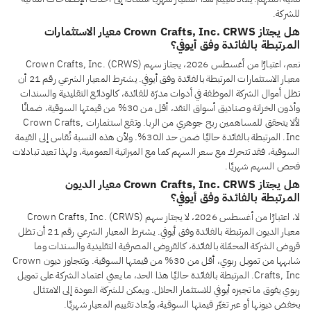
للشركة.
هل يجتاز Crown Crafts, Inc. CRWS معيار الاستثمارات
المرتبطة بالفائدة وفق أيوفي؟
نعم، اعتبارًا من أغسطس 2026، يجتاز سهم Crown Crafts, Inc. (CRWS)
معيار الاستثمارات المرتبطة بالفائدة وفق أيوفي. يشترط المعيار الشرعي رقم 21 أن
تظل أموال الشركة الموظفة في أدوات مدرّة للفائدة، كالودائع التقليدية والسندات
وأذون الخزانة وصناديق أسواق النقد، أقل من 30% من قيمتها السوقية، ضمانًا
لألا يتحقق للمساهمين ربح جوهري من الربا. وتقع استثمارات Crown Crafts,
Inc. المرتبطة بالفائدة حاليًا ضمن حد الـ30%. ولأن هذه النسبة تُقاس إلى القيمة
السوقية، فقد تتحرك مع سعر السهم كما مع الميزانية العمومية، ولهذا تعيد تبادلات
فحص السهم شهريًا.
هل يجتاز Crown Crafts, Inc. CRWS معيار الديون
المرتبطة بالفائدة وفق أيوفي؟
لا، اعتبارًا من أغسطس 2026، لا يجتاز سهم Crown Crafts, Inc. (CRWS)
معيار الديون المرتبطة بالفائدة وفق أيوفي. يشترط المعيار الشرعي رقم 21 أن تظل
قروض الشركة المحمّلة بالفائدة، كالقروض المصرفية التقليدية والسندات وما
شابهها من تمويل ربوي، أقل من 30% من قيمتها السوقية. وتتجاوز ديون Crown
Crafts, Inc. المرتبطة بالفائدة حاليًا هذا الحد، ما يعني اعتماد الشركة على تمويل
ربوي يفوق ما تجيزه أيوفي للاستثمار الحلال. ويمكن للشركة العودة إلى الامتثال
بخفض ديونها أو عبر تغيّر قيمتها السوقية، ويُعاد تقييم المعيار شهريًا.