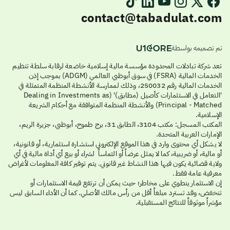
contact@tabadulat.com
تم تصميمه بواسطة
تعد شركة تبادلات المحدودة مؤسسة مالية إسلامية خاضعة لرقابة سلطة تنظيم
الخدمات المالية (FSRA) في سوق أبوظبي العالمي (ADGM) بموجب إذن
الخدمات المالية رقم 250032، وذلك لممارسة الأنشطة المنظمة المتمثلة في
'التعامل في الاستثمارات كأصيل (مطابق)' (Dealing in Investments as
Principal - Matched) والأنشطة المنظمة المتوافقة مع أحكام الشريعة
الإسلامية.
المكتب المسجل: مكتب 3104، الطابق 31، برج طموح، أبوظبي، جزيرة الريم،
الإمارات العربية المتحدة.
لا يشكل أي محتوى وارد في هذا الموقع الإلكتروني استشارة استثمارية، أو قانونية،
أو مالية، أو ضريبية، كما لا يمثل عرضاً أو التماساً لشراء أو بيع أي أداة مالية في أي
ولاية قضائية يكون فيها هذا النشاط غير قانوني. يتم توفير كافة المعلومات لأغراض
معرفية عامة فقط.
إن الاستثمار ينطوي على مخاطر؛ حيث يمكن أن ترتفع قيمة الاستثمارات أو
تنخفض، وقد تسترد مبلغاً أقل من رأس مالك الأصلي. كما أن الأداء السابق ليس
مؤشراً موثوقاً للنتائج المستقبلية.