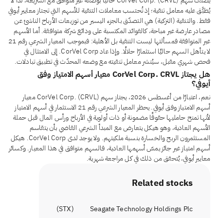
يُصنَّف سهم CorVel Corp. (CRVL) حاليًا بوصفه غير متوافق مع الشريعة، لذا لا
يُطبَّق عليه معامل تنقية؛ إذ تُحتسب معاملات التنقية للأسهم التي تجتاز معايير أيوفي
فقط. والتنقية (التزكية) هي التصدّق بالجزء اليسير من توزيعات الأرباح الناشئ عن
مصادر عارضة غير مباحة، كالفوائد المكتسبة على ودائع شركة متوافقة. أما الأسهم
غير المتوافقة فمسألتها ليست التنقية بل الأهلية: فبموجب المعيار الشرعي رقم 21
لا يتأهل السهم حاليًا استثمارًا حلالًا. وإذا عاد CorVel Corp. إلى الامتثال في
فحص شهري مقبل، سيُنشر معامل تنقيته مع وضعه المحدّث في تطبيق تبادلات.
هل يجتاز CorVel Corp. CRVL معيار أسهم الامتياز وفق
أيوفي؟
نعم، اعتبارًا من أغسطس 2026، يجتاز سهم CorVel Corp. (CRVL) معيار
أسهم الامتياز وفق أيوفي. يحظر المعيار الشرعي رقم 21 الاستثمار في أسهم الامتياز
لأنها تمنح حامليها حقوقًا مضمونة أو ذات أولوية في الأرباح ورأس المال قبل حملة
الأسهم العادية، وهو هيكل يتعارض مع المبدأ الشرعي القاضي بأن يتقاسم
المستثمرون الربح والخسارة بنسبة ملكيتهم. ولا يوجد لدى CorVel Corp. هيكل
أسهم امتياز غير جائز يمسّ أسهمها العادية، فالسهم متوافق في هذا المعيار. وكسائر
معايير أيوفي، يُتحقق من ذلك في كل مراجعة شهرية.
Related stocks
)
STX
(
Seagate Technology Holdings Plc