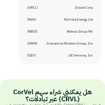
)
ORCL
(
Oracle Corp.
)
NVA
(
NuVista Energy Ltd.
)
NBIS
(
Nebius Group NV
)
IBKR
(
Interactive Brokers Group, Inc.
)
GEV
(
GE Vernova, Inc.
هل يمكنني شراء سهم CorVel
(CRVL) عبر تبادلات؟
لا يجتاز سهم CorVel (CRVL) حاليًا فحص أيوفي، لذا فهو غير متاح للتداول ضمن