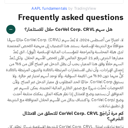
AAPL fundamentals
by TradingView
Frequently asked questions
هل سهم CorVel Corp. CRVL حلال للاستثمار؟
لا، اعتبارًا من أغسطس 2026، لا يُعدّ سهم CorVel Corp. (CRVL) حاليًا سهمًا
متوافقًا مع الشريعة الإسلامية. يستند هذا التصنيف إلى منهجية الفحص المعتمدة
لدى هيئة المحاسبة والمراجعة للمؤسسات المالية الإسلامية (أيوفي)، التي يُعدّ
معيارها الشرعي رقم 21 المرجع العالمي الأبرز لفحص الأسهم الحلال. ولكي يُعدّ
السهم حلالًا وفق هذا المعيار، يجب أن يظل الدخل غير المباح أقل من 5% من
إجمالي الإيرادات، وأن تبقى الاستثمارات المرتبطة بالفائدة والديون المرتبطة بالفائدة
كلٌّ منهما دون 30% من القيمة السوقية، وألا توجد أسهم امتياز غير جائزة. ولا
يستوفي CorVel Corp. حاليًا الحد المطلوب في معيار الدخل غير المباح. ولأن
الفحوصات تُحدَّث شهريًا مع صدور التقارير المالية الجديدة، يمكن للسهم غير
المتوافق أن يستعيد وضع الامتثال إذا تغيّر هيكله المالي. يمكنك متابعة أحدث
وضع لـCorVel Corp. واكتشاف بدائل من الأسهم الحلال المتوافقة مع الشريعة
في تطبيق تبادلات.
كم مرة تُراجَع CorVel Corp. CRVL للتحقق من الامتثال
الشرعي؟
تراجع تبادلات امتثال CorVel Corp. CRVL للشريعة الإسلامية شهريًا. تطبّق كل