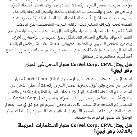
مراجعة منهجية المعيار الشرعي رقم 21 الصادر عن أيوفي، بفحص أنشطة الشركة،
والدخل غير المباح، والاستثمارات المرتبطة بالفائدة، والديون المرتبطة بالفائدة،
وأسهم الامتياز، استنادًا إلى أحدث البيانات المالية المتاحة للشركة. وتجري هذه
العملية تحت الإشراف المباشر لهيئة الرقابة الشرعية المتخصصة لدى تبادلات
المؤلفة من علماء المالية الإسلامية. ولأن الامتثال يعتمد على نسب مالية تتغيّر مع
القيمة السوقية والنتائج المعلنة، فقد يتبدّل وضع السهم من مراجعة إلى أخرى.
ويضمن الفحص الشهري أن الوضع المعروض لـCorVel Corp. يعكس البيانات
المالية الراهنة لا تقييمًا قديمًا، كما يتلقى مستخدمو تطبيق تبادلات إشعارًا إذا أصبح
أحد أسهم محافظهم غير متوافق.
هل يجتاز CorVel Corp. CRVL معيار الدخل غير المباح
وفق أيوفي؟
لا، اعتبارًا من أغسطس 2026، لا يجتاز سهم CorVel Corp. (CRVL) معيار
الدخل غير المباح وفق أيوفي. يشترط المعيار الشرعي رقم 21 أن يظل الدخل من
المصادر غير المباحة، كالفائدة (الربا) والخدمات المالية التقليدية والكحول والقمار
والتبغ، أقل من 5% من إجمالي إيرادات الشركة. ويتجاوز دخل CorVel Corp. من
المصادر غير المباحة حاليًا سقف الـ5%، ما يجعل السهم غير متوافق في هذا المعيار
بصرف النظر عن أدائه في المعايير الأخرى. يُعاد تقييم هذا المعيار شهريًا، لذا قد يتغيّر
الوضع عند صدور قوائم مالية جديدة.
هل يجتاز CorVel Corp. CRVL معيار الاستثمارات المرتبطة
بالفائدة وفق أيوفي؟