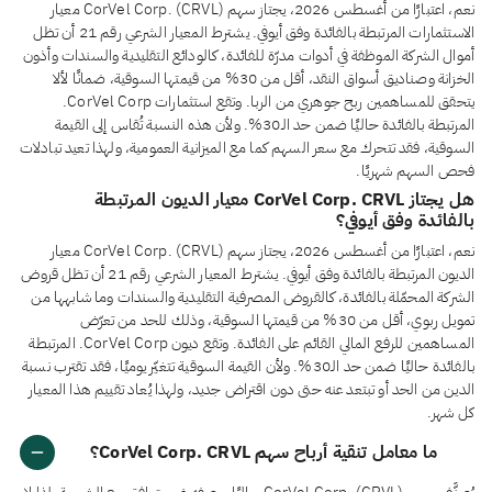
نعم، اعتبارًا من أغسطس 2026، يجتاز سهم CorVel Corp. (CRVL) معيار
الاستثمارات المرتبطة بالفائدة وفق أيوفي. يشترط المعيار الشرعي رقم 21 أن تظل
أموال الشركة الموظفة في أدوات مدرّة للفائدة، كالودائع التقليدية والسندات وأذون
الخزانة وصناديق أسواق النقد، أقل من 30% من قيمتها السوقية، ضمانًا لألا
يتحقق للمساهمين ربح جوهري من الربا. وتقع استثمارات CorVel Corp.
المرتبطة بالفائدة حاليًا ضمن حد الـ30%. ولأن هذه النسبة تُقاس إلى القيمة
السوقية، فقد تتحرك مع سعر السهم كما مع الميزانية العمومية، ولهذا تعيد تبادلات
فحص السهم شهريًا.
هل يجتاز CorVel Corp. CRVL معيار الديون المرتبطة
بالفائدة وفق أيوفي؟
نعم، اعتبارًا من أغسطس 2026، يجتاز سهم CorVel Corp. (CRVL) معيار
الديون المرتبطة بالفائدة وفق أيوفي. يشترط المعيار الشرعي رقم 21 أن تظل قروض
الشركة المحمّلة بالفائدة، كالقروض المصرفية التقليدية والسندات وما شابهها من
تمويل ربوي، أقل من 30% من قيمتها السوقية، وذلك للحد من تعرّض
المساهمين للرفع المالي القائم على الفائدة. وتقع ديون CorVel Corp. المرتبطة
بالفائدة حاليًا ضمن حد الـ30%. ولأن القيمة السوقية تتغيّر يوميًا، فقد تقترب نسبة
الدين من الحد أو تبتعد عنه حتى دون اقتراض جديد، ولهذا يُعاد تقييم هذا المعيار
كل شهر.
ما معامل تنقية أرباح سهم CorVel Corp. CRVL؟