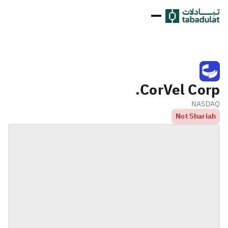
CorVel Corp.
NASDAQ
Not Shariah