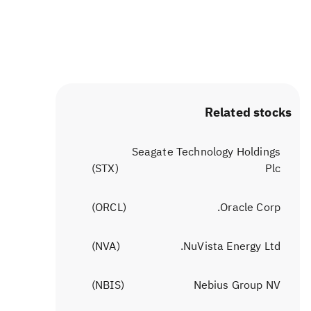
Related stocks
Seagate Technology Holdings
)
STX
(
Plc
)
ORCL
(
Oracle Corp.
)
NVA
(
NuVista Energy Ltd.
)
NBIS
(
Nebius Group NV