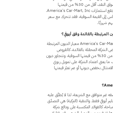
للفائدة، كالودائع التقليدية والسندات وأذون الخزانة وصناديق أسواق النقد، أقل من 30% من قيمتها
السوقية، ضمانًا لألا يتحقق للمساهمين ربح جوهري من الربا. وتقع استثمارات America's Car-Mart, Inc.
30%. ولأن هذه النسبة تُقاس إلى القيمة السوقية، فقد تتحرك مع سعر
هم شهريًا.
لا، اعتبارًا من أغسطس 2026، لا يجتاز سهم America's Car-Mart, Inc. (CRMT) معيار الديون المرتبطة
ط المعيار الشرعي رقم 21 أن تظل قروض الشركة المحمّلة بالفائدة، كالقروض
المصرفية التقليدية والسندات وما شابهها من تمويل ربوي، أقل من 30% من قيمتها السوقية. وتتجاوز ديون
اليًا هذا الحد، ما يعني اعتماد الشركة على تمويل ربوي
لامتثال بخفض ديونها أو عبر تغيّر قيمتها
America's Car-Mart, Inc) حاليًا بوصفه غير متوافق مع الشريعة، لذا لا يُطبَّق عليه
ير أيوفي فقط. والتنقية (التزكية) هي التصدّق
باحة، كالفوائد المكتسبة على ودائع شركة