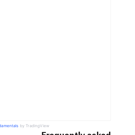
damentals
by TradingView