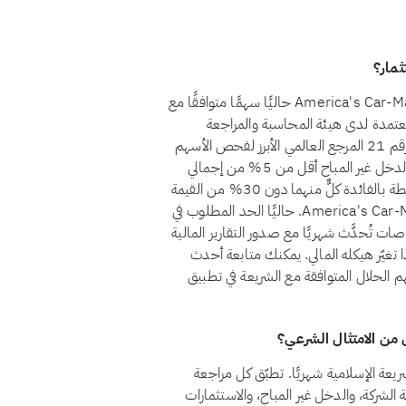
لا، اعتبارًا من أغسطس 2026، لا يُعدّ سهم America's Car-Mart, Inc. (CRMT) حاليًا سهمًا متوافقًا مع
عتمدة لدى هيئة المحاسبة والمراجعة
للمؤسسات المالية الإسلامية (أيوفي)، التي يُعدّ معيارها الشرعي رقم 21 المرجع العالمي الأبرز لفحص الأسهم
الحلال. ولكي يُعدّ السهم حلالًا وفق هذا المعيار، يجب أن يظل الدخل غير المباح أقل من 5% من إجمالي
الإيرادات، وأن تبقى الاستثمارات المرتبطة بالفائدة والديون المرتبطة بالفائدة كلٌّ منهما دون 30% من القيمة
السوقية، وألا توجد أسهم امتياز غير جائزة. ولا يستوفي America's Car-Mart, Inc. حاليًا الحد المطلوب في
ات تُحدَّث شهريًا مع صدور التقارير المالية
 تغيّر هيكله المالي. يمكنك متابعة أحدث
اف بدائل من الأسهم الحلال المتوافقة مع الشريعة في تطبيق
ادلات امتثال America's Car-Mart, Inc. CRMT للشريعة الإسلامية شهريًا. تطبّق كل مراجعة
في، بفحص أنشطة الشركة، والدخل غير المباح، والاستثمارات