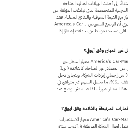
نادًا إلى أحدث البيانات المالية المتاحة
ة الشرعية المتخصصة لدى تبادلات المؤلفة من
ّر مع القيمة السوقية والنتائج المعلنة، فقد
يتبدّل وضع السهم من مراجعة إلى أخرى. ويضمن الفحص الشهري أن الوضع المعروض لـAmerica's Car-
، كما يتلقى مستخدمو تطبيق تبادلات إشعارًا إذا
لا، اعتبارًا من أغسطس 2026، لا يجتاز سهم America's Car-Mart, Inc. (CRMT) معيار الدخل غير
عيار الشرعي رقم 21 أن يظل الدخل من المصادر غير المباحة، كالفائدة (الربا)
خدمات المالية التقليدية والكحول والقمار والتبغ، أقل من 5% من إجمالي إيرادات الشركة. ويتجاوز دخل
America's Car-Mart, Inc. من المصادر غير المباحة حاليًا سقف الـ5%، ما يجعل السهم غير متوافق في
هذا المعيار شهريًا، لذا قد يتغيّر الوضع عند
نعم، اعتبارًا من أغسطس 2026، يجتاز سهم America's Car-Mart, Inc. (CRMT) معيار الاستثمارات
بالفائدة وفق أيوفي. يشترط المعيار الشرعي رقم 21 أن تظل أموال الشركة الموظفة في أدوات مدرّة