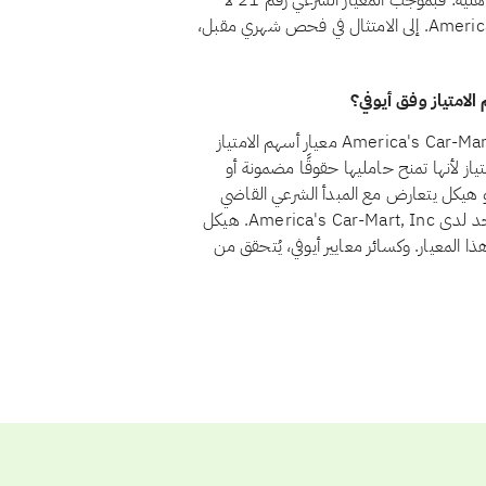
متوافقة. أما الأسهم غير المتوافقة فمسألتها ليست التنقية بل الأهلية: فبموجب المعيار الشرعي رقم 21 لا
يتأهل السهم حاليًا استثمارًا حلالًا. وإذا عاد America's Car-Mart, Inc. إلى الامتثال في فحص شهري مقبل،
نعم، اعتبارًا من أغسطس 2026، يجتاز سهم America's Car-Mart, Inc. (CRMT) معيار أسهم الامتياز
2 الاستثمار في أسهم الامتياز لأنها تمنح حامليها حقوقًا مضمونة أو
هو هيكل يتعارض مع المبدأ الشرعي القاضي
بأن يتقاسم المستثمرون الربح والخسارة بنسبة ملكيتهم. ولا يوجد لدى America's Car-Mart, Inc. هيكل
ا المعيار. وكسائر معايير أيوفي، يُتحقق من