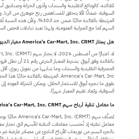
المرتبطة بالفائدة حاليًا ضمن حد الـ
السهم كما مع الميزانية العمومية، ولهذا تعيد تبادلات فحص الس
هل يجتاز America's Car-Mart, Inc. CRMT معيار الديون المرتبطة بالفائدة وفق أيوفي؟
بالفائدة وفق أيوفي. يشتر
America's Car-Mart, Inc. المرتبطة بالفائدة ح
يفوق ما تجيزه أيوفي للاستثمار الحلال. ويمكن للشركة العودة إلى ا
السوقية، ويُعاد تقييم المعيار شهريًا.
ما معامل تنقية أرباح سهم America's Car-Mart, Inc. CRMT؟
يُصنَّف سهم . (CRMT
معامل تنقية؛ إذ تُحتسب معاملات التنقية للأسهم التي تجتاز معاي
بالجزء اليسير من توزيعات الأرباح الناشئ عن مصادر عارضة غير م