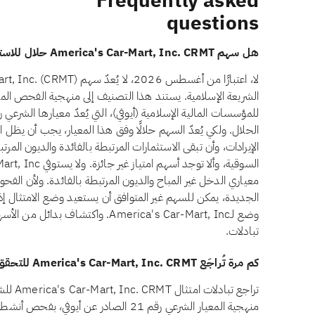
Frequently asked
questions
هل سهم America's Car-Mart, Inc. CRMT حلال للاستثمار؟
الشريعة الإسلامية. يستند هذا التصنيف إلى منهجية الفحص الم
معياري الدخل غير المباح والديون المرتبطة بالفائدة. ولأن الفحوص
الجديدة، يمكن للسهم غير المتوافق أن يستعيد وضع الامتثال إذا
وضع لـAmerica's Car-Mart, Inc. واكتش
تبادلات.
كم مرة تُراجَع America's Car-Mart, Inc. CRMT للتحقق من الامتثال الشرعي؟
تراجع تب
منهجية المعيار الشرعي رقم 21 الصادر عن أيو