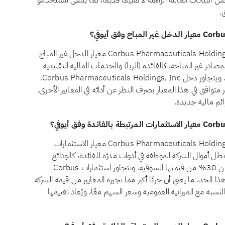
لـCorbus Pharmaceuticals Holdings, Inc. يعكس البيانات المالية الراهنة لا تقييمًا قديمًا، كما يتلقى مستخدمو
.
لا، اعتبارًا من أغسطس 2026، لا يجتاز سهم Corbus Pharmaceuticals Holdings, Inc. (CRBP) معيار الدخل غير المباح
 رقم 21 أن يظل الدخل من المصادر غير المباحة، كالفائدة (الربا) والخدمات المالية التقليدية
والكحول والقمار والتبغ، أقل من 5% من إجمالي إيرادات الشركة. ويتجاوز دخل Corbus Pharmaceuticals Holdings, Inc.
ف الـ5%، ما يجعل السهم غير متوافق في هذا المعيار بصرف النظر عن أدائه في المعايير الأخرى.
وائم مالية جديدة.
لا، اعتبارًا من أغسطس 2026، لا يجتاز سهم Corbus Pharmaceuticals Holdings, Inc. (CRBP) معيار الاستثمارات
ة بالفائدة وفق أيوفي. يشترط المعيار الشرعي رقم 21 أن تظل أموال الشركة الموظفة في أدوات مدرّة للفائدة، كالودائع
التقليدية والسندات وأذون الخزانة وصناديق أسواق النقد، أقل من 30% من قيمتها السوقية. وتتجاوز استثمارات Corbus
تبطة بالفائدة حاليًا هذا الحد، ما يعني أن جزءًا أكبر مما تجيزه المعايير من قيمة الشركة
لنسبة مع الميزانية العمومية وسعر السهم معًا، ويُعاد تقييمها