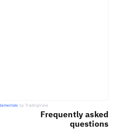
damentals
by TradingView
Frequently asked
questions