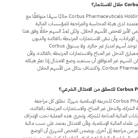
لا، اعتبارًا من أغسطس 2026، لا يُعدّ سهم Corbus Pharmaceuticals Holdings, Inc. (CRBP) حاليًا سهمًا متوافقًا مع
عتمدة لدى هيئة المحاسبة والمراجعة للمؤسسات المالية
لتي يُعدّ معيارها الشرعي رقم 21 المرجع العالمي الأبرز لفحص الأسهم الحلال. ولكي يُعدّ السهم حلالًا وفق هذا
لدخل غير المباح أقل من 5% من إجمالي الإيرادات، وأن تبقى الاستثمارات المرتبطة بالفائدة والديون
المرتبطة بالفائدة كلٌّ منهما دون 30% من القيمة السوقية، وألا توجد أسهم امتياز غير جائزة. ولا يستوفي Corbus
يًا الحد المطلوب في معياري الدخل غير المباح والاستثمارات المرتبطة بالفائدة. ولأن
ن للسهم غير المتوافق أن يستعيد وضع الامتثال إذا تغيّر هيكله
المالي. يمكنك متابعة أحدث وضع لـCorbus Pharmaceuticals Holdings, Inc. واكتشاف بدائل من الأسهم الحلال
تراجع تبادلات امتثال Corbus Pharmaceuticals Holdings, Inc. CRBP للشريعة الإسلامية شهريًا. تطبّق كل مراجعة
يوفي، بفحص أنشطة الشركة، والدخل غير المباح، والاستثمارات المرتبطة بالفائدة،
لبيانات المالية المتاحة للشركة. وتجري هذه العملية تحت الإشراف
 علماء المالية الإسلامية. ولأن الامتثال يعتمد على نسب مالية
السهم من مراجعة إلى أخرى. ويضمن الفحص الشهري أن الوضع