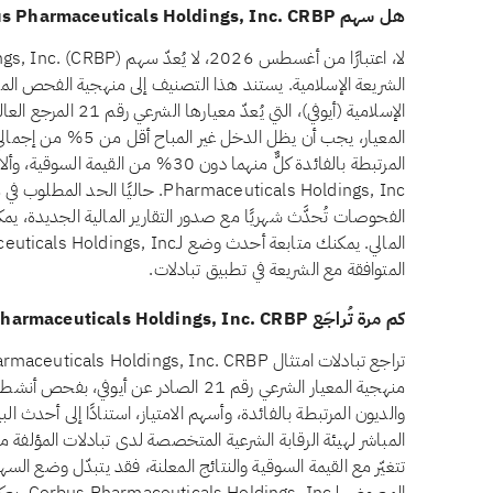
هل سهم Corbus Pharmaceuticals Holdings, Inc. CRBP حلال للاستثمار؟
الشريعة الإسلامية. يستند هذا التصنيف إلى منهجية الفحص الم
الإسلامية (أيوفي)، ا
المعيار، يجب أن يظل ا
Pharmaceuticals Holdings, Inc. حال
الفحوصات تُحدَّث شهريًا مع صدور التقارير المالية الجديدة، يمك
المتوافقة مع الشريعة في تطبيق تبادلات.
كم مرة تُراجَع Corbus Pharmaceuticals Holdings, Inc. CRBP للتحقق من الامتثال الشرعي؟
منهجية المعيار الشرعي رقم 21 الصادر عن أ
والديون المرتبطة بالفائدة، وأسهم الامتياز، استنادًا إلى أحدث ا
المباشر لهيئة الرقابة الشرعية المتخصصة لدى تبادلات المؤلفة من
تتغيّر مع القيمة السوقية والنتائج المعلنة، فقد يتبدّل وضع 