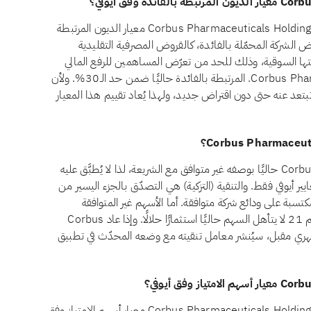
نعم، اعتبارًا من أغسطس 2026، يجتاز سهم Corbus Pharmaceuticals Holdings, Inc. (CRBP) معيار الديون المرتبطة
شترط المعيار الشرعي رقم 21 أن تظل قروض الشركة المحمّلة بالفائدة، كالقروض المصرفية التقليدية
ها من تمويل ربوي، أقل من 30% من قيمتها السوقية، وذلك للحد من تعرّض المساهمين للرفع المالي
القائم على الفائدة. وتقع ديون Corbus Pharmaceuticals Holdings, Inc. المرتبطة بالفائدة حاليًا ضمن حد الـ30%. ولأن
تبتعد عنه حتى دون اقتراض جديد، ولهذا يُعاد تقييم هذا المعيار
يُصنَّف سهم Corbus Pharmaceuticals Holdings, Inc. (CRBP) حاليًا بوصفه غير متوافق مع الشريعة، لذا لا يُطبَّق عليه
ير أيوفي فقط. والتنقية (التزكية) هي التصدّق بالجزء اليسير من
كتسبة على ودائع شركة متوافقة. أما الأسهم غير المتوافقة
فمسألتها ليست التنقية بل الأهلية: فبموجب المعيار الشرعي رقم 21 لا يتأهل السهم حاليًا استثمارًا حلالًا. وإذا عاد Corbus
إلى الامتثال في فحص شهري مقبل، سيُنشر معامل تنقيته مع وضعه المحدّث في تطبيق
نعم، اعتبارًا من أغسطس 2026، يجتاز سهم Corbus Pharmaceuticals Holdings, Inc. (CRBP) معيار أسهم الامتياز وفق