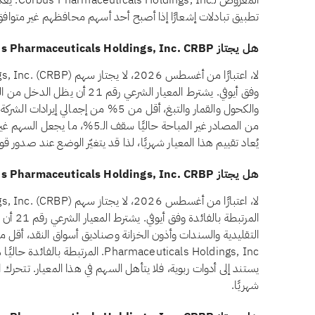
المعروض 
تطبيق تبادلات إشعارًا إذا أصبح أحد أسهم محافظهم غير متوافق
هل يجتاز Corbus Pharmaceuticals Holdings, Inc. CRBP معيار الدخل غير المباح وفق أيوفي؟
وفق أيوفي. يشترط المعيار الشرعي
من المصادر غير المباحة حاليًا سق
يُعاد تقييم هذا المعيار شهريًا، لذا قد يتغيّر الوضع عند صدور ق
هل يجتاز Corbus Pharmaceuticals Holdings, Inc. CRBP معيار الاستثمارات المرتبطة بالفائدة وفق أيوفي؟
المرتبط
Pharmaceuticals Holdings, Inc. المر
يستند إلى أدوات ربوية، فلا يتأهل السهم في هذا المعيار. تتحرك ا
شهريًا.