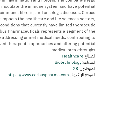
 in inflammation and fibrosis. The company's lead
o modulate the immune system and have potential
toimmune, fibrotic, and oncologic diseases. Corbus
 impacts the healthcare and life sciences sectors,
conditions that currently have limited therapeutic
orbus Pharmaceuticals represents a segment of the
o addressing unmet medical needs, contributing to
zed therapeutic approaches and offering potential
medical breakthroughs.
القطاع:
Healthcare
الصناعة:
Biotechnology
الموظفون:
28
الموقع الإلكتروني:
https://www.corbuspharma.com