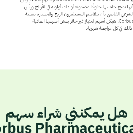
تثمار في أسهم الامتياز لأنها تمنح حامليها حقوقًا مضمونة أو ذات أولوية في الأرباح ورأس
الشرعي القاضي بأن يتقاسم المستثمرون الربح والخسارة بنسبة
ملكيتهم. ولا يوجد لدى Corbus Pharmaceuticals Holdings, Inc. هيكل أسهم امتياز غير جائز يمسّ أسهمها العادية،
ن ذلك في كل مراجعة شهرية.
هل يمكنني شراء سهم
rbus Pharmaceutic