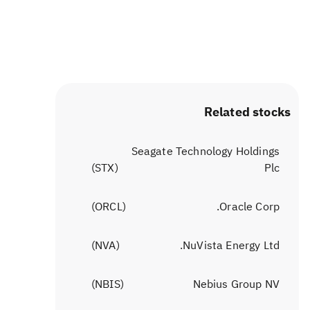
Related stocks
Seagate Technology Holdings
)
STX
(
Plc
)
ORCL
(
Oracle Corp.
)
NVA
(
NuVista Energy Ltd.
)
NBIS
(
Nebius Group NV