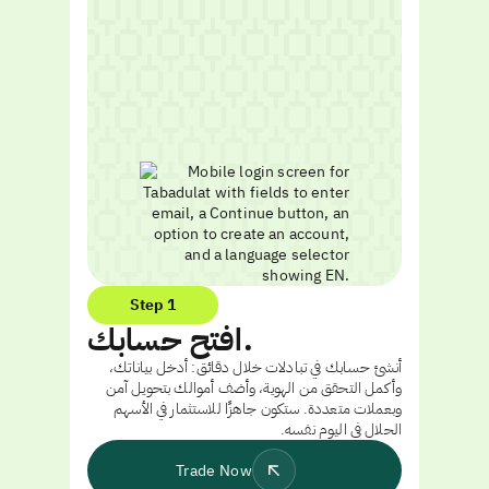
Step 1
افتح حسابك.
أنشئ حسابك في تبادلات خلال دقائق: أدخل بياناتك،
وأكمل التحقق من الهوية، وأضف أموالك بتحويل آمن
وبعملات متعددة. ستكون جاهزًا للاستثمار في الأسهم
الحلال في اليوم نفسه.
Trade Now