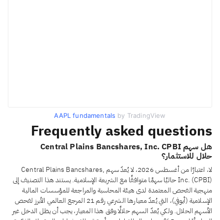
AAPL fundamentals
by TradingView
Frequently asked questions
هل سهم Central Plains Bancshares, Inc. CPBI
حلال للاستثمار؟
لا، اعتبارًا من أغسطس 2026، لا يُعدّ سهم Central Plains Bancshares,
Inc. (CPBI) حاليًا سهمًا متوافقًا مع الشريعة الإسلامية. يستند هذا التصنيف إلى
منهجية الفحص المعتمدة لدى هيئة المحاسبة والمراجعة للمؤسسات المالية
الإسلامية (أيوفي)، التي يُعدّ معيارها الشرعي رقم 21 المرجع العالمي الأبرز لفحص
الأسهم الحلال. ولكي يُعدّ السهم حلالًا وفق هذا المعيار، يجب أن يظل الدخل غير