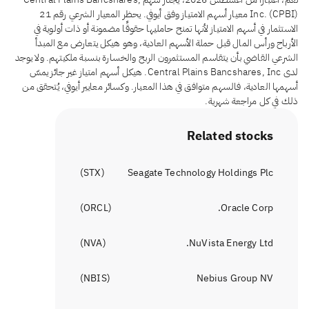
Inc. (CPBI) معيار أسهم الامتياز وفق أيوفي. يحظر المعيار الشرعي رقم 21
الاستثمار في أسهم الامتياز لأنها تمنح حامليها حقوقًا مضمونة أو ذات أولوية في
الأرباح ورأس المال قبل حملة الأسهم العادية، وهو هيكل يتعارض مع المبدأ
الشرعي القاضي بأن يتقاسم المستثمرون الربح والخسارة بنسبة ملكيتهم. ولا يوجد
لدى Central Plains Bancshares, Inc. هيكل أسهم امتياز غير جائز يمسّ
أسهمها العادية، فالسهم متوافق في هذا المعيار. وكسائر معايير أيوفي، يُتحقق من
ذلك في كل مراجعة شهرية.
Related stocks
)
STX
(
Seagate Technology Holdings Plc
)
ORCL
(
Oracle Corp.
)
NVA
(
NuVista Energy Ltd.
)
NBIS
(
Nebius Group NV