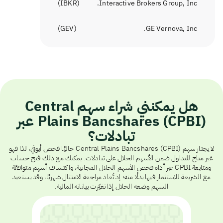
)
IBKR
(
Interactive Brokers Group, Inc.
)
GEV
(
GE Vernova, Inc.
هل يمكنني شراء سهم Central
Plains Bancshares (CPBI) عبر
تبادلات؟
لا يجتاز سهم Central Plains Bancshares (CPBI) حاليًا فحص أيوفي، لذا فهو
غير متاح للتداول ضمن الأسهم الحلال على تبادلات. يمكنك مع ذلك فتح حساب
ومتابعة CPBI عبر أداة فحص الأسهم الحلال المجانية، واكتشاف أسهم متوافقة
مع الشريعة للاستثمار فيها بدلًا منه؛ إذ تُعاد مراجعة الامتثال شهريًا، وقد يستعيد
السهم وضعه الحلال إذا تغيّرت بياناته المالية.