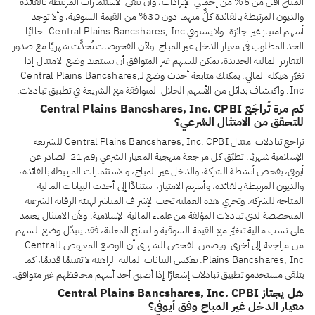
المباح أقل من 5% من إجمالي الإيرادات، وأن تبقى الاستثمارات المرتبطة بالفائدة
والديون المرتبطة بالفائدة كلٌّ منهما دون 30% من القيمة السوقية، وألا توجد
أسهم امتياز غير جائزة. ولا يستوفي Central Plains Bancshares, Inc. حاليًا
الحد المطلوب في معيار الدخل غير المباح. ولأن الفحوصات تُحدَّث شهريًا مع صدور
التقارير المالية الجديدة، يمكن للسهم غير المتوافق أن يستعيد وضع الامتثال إذا
تغيّر هيكله المالي. يمكنك متابعة أحدث وضع لـCentral Plains Bancshares,
Inc. واكتشاف بدائل من الأسهم الحلال المتوافقة مع الشريعة في تطبيق تبادلات.
كم مرة تُراجَع Central Plains Bancshares, Inc. CPBI
للتحقق من الامتثال الشرعي؟
تراجع تبادلات امتثال Central Plains Bancshares, Inc. CPBI للشريعة
الإسلامية شهريًا. تطبّق كل مراجعة منهجية المعيار الشرعي رقم 21 الصادر عن
أيوفي، بفحص أنشطة الشركة، والدخل غير المباح، والاستثمارات المرتبطة بالفائدة،
والديون المرتبطة بالفائدة، وأسهم الامتياز، استنادًا إلى أحدث البيانات المالية
المتاحة للشركة. وتجري هذه العملية تحت الإشراف المباشر لهيئة الرقابة الشرعية
المتخصصة لدى تبادلات المؤلفة من علماء المالية الإسلامية. ولأن الامتثال يعتمد
على نسب مالية تتغيّر مع القيمة السوقية والنتائج المعلنة، فقد يتبدّل وضع السهم
من مراجعة إلى أخرى. ويضمن الفحص الشهري أن الوضع المعروض لـCentral
Plains Bancshares, Inc. يعكس البيانات المالية الراهنة لا تقييمًا قديمًا، كما
يتلقى مستخدمو تطبيق تبادلات إشعارًا إذا أصبح أحد أسهم محافظهم غير متوافق.
هل يجتاز Central Plains Bancshares, Inc. CPBI
معيار الدخل غير المباح وفق أيوفي؟