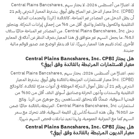
لا، اعتبارًا من أغسطس 2026، لا يجتاز سهم Central Plains Bancshares,
Inc. (CPBI) معيار الدخل غير المباح وفق أيوفي. يشترط المعيار الشرعي رقم 21
أن يظل الدخل من المصادر غير المباحة، كالفائدة (الربا) والخدمات المالية
التقليدية والكحول والقمار والتبغ، أقل من 5% من إجمالي إيرادات الشركة. ويتجاوز
دخل Central Plains Bancshares, Inc. من المصادر غير المباحة حاليًا سقف
الـ5%، ما يجعل السهم غير متوافق في هذا المعيار بصرف النظر عن أدائه في المعايير
الأخرى. يُعاد تقييم هذا المعيار شهريًا، لذا قد يتغيّر الوضع عند صدور قوائم مالية
جديدة.
هل يجتاز Central Plains Bancshares, Inc. CPBI
معيار الاستثمارات المرتبطة بالفائدة وفق أيوفي؟
نعم، اعتبارًا من أغسطس 2026، يجتاز سهم Central Plains Bancshares,
Inc. (CPBI) معيار الاستثمارات المرتبطة بالفائدة وفق أيوفي. يشترط المعيار
الشرعي رقم 21 أن تظل أموال الشركة الموظفة في أدوات مدرّة للفائدة، كالودائع
التقليدية والسندات وأذون الخزانة وصناديق أسواق النقد، أقل من 30% من
قيمتها السوقية، ضمانًا لألا يتحقق للمساهمين ربح جوهري من الربا. وتقع
استثمارات Central Plains Bancshares, Inc. المرتبطة بالفائدة حاليًا ضمن
حد الـ30%. ولأن هذه النسبة تُقاس إلى القيمة السوقية، فقد تتحرك مع سعر
السهم كما مع الميزانية العمومية، ولهذا تعيد تبادلات فحص السهم شهريًا.
هل يجتاز Central Plains Bancshares, Inc. CPBI
معيار الديون المرتبطة بالفائدة وفق أيوفي؟