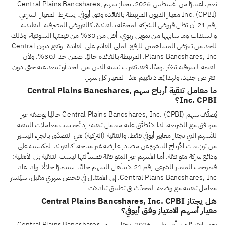
نعم، اعتبارًا من أغسطس 2026، يجتاز سهم Central Plains Bancshares,
Inc. (CPBI) معيار الديون المرتبطة بالفائدة وفق أيوفي. يشترط المعيار الشرعي
رقم 21 أن تظل قروض الشركة المحمّلة بالفائدة، كالقروض المصرفية التقليدية
والسندات وما شابهها من تمويل ربوي، أقل من 30% من قيمتها السوقية، وذلك
للحد من تعرّض المساهمين للرفع المالي القائم على الفائدة. وتقع ديون Central
Plains Bancshares, Inc. المرتبطة بالفائدة حاليًا ضمن حد الـ30%. ولأن
القيمة السوقية تتغيّر يوميًا، فقد تقترب نسبة الدين من الحد أو تبتعد عنه حتى دون
اقتراض جديد، ولهذا يُعاد تقييم هذا المعيار كل شهر.
ما معامل تنقية أرباح سهم Central Plains Bancshares,
Inc. CPBI؟
يُصنَّف سهم Central Plains Bancshares, Inc. (CPBI) حاليًا بوصفه غير
متوافق مع الشريعة، لذا لا يُطبَّق عليه معامل تنقية؛ إذ تُحتسب معاملات التنقية
للأسهم التي تجتاز معايير أيوفي فقط. والتنقية (التزكية) هي التصدّق بالجزء اليسير
من توزيعات الأرباح الناشئ عن مصادر عارضة غير مباحة، كالفوائد المكتسبة على
ودائع شركة متوافقة. أما الأسهم غير المتوافقة فمسألتها ليست التنقية بل الأهلية:
فبموجب المعيار الشرعي رقم 21 لا يتأهل السهم حاليًا استثمارًا حلالًا. وإذا عاد
Central Plains Bancshares, Inc. إلى الامتثال في فحص شهري مقبل، سيُنشر
معامل تنقيته مع وضعه المحدّث في تطبيق تبادلات.
هل يجتاز Central Plains Bancshares, Inc. CPBI
معيار أسهم الامتياز وفق أيوفي؟
نعم، اعتبارًا من أغسطس 2026، يجتاز سهم Central Plains Bancshares,