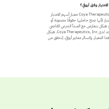
نعم، اعتبارًا من أغسطس 2026، يجتاز سهم Coya Therapeutics, Inc. (COYA) معيار أسهم الامتياز
2 الاستثمار في أسهم الامتياز لأنها تمنح حامليها حقوقًا مضمونة أو
هو هيكل يتعارض مع المبدأ الشرعي القاضي
بأن يتقاسم المستثمرون الربح والخسارة بنسبة ملكيتهم. ولا يوجد لدى Coya Therapeutics, Inc. هيكل
ا المعيار. وكسائر معايير أيوفي، يُتحقق من