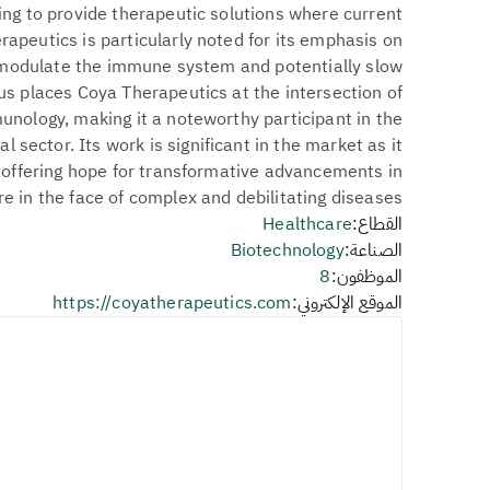
ng to provide therapeutic solutions where current
rapeutics is particularly noted for its emphasis on
to modulate the immune system and potentially slow
us places Coya Therapeutics at the intersection of
nology, making it a noteworthy participant in the
sector. Its work is significant in the market as it
offering hope for transformative advancements in
re in the face of complex and debilitating diseases.
القطاع:
Healthcare
الصناعة:
Biotechnology
الموظفون:
8
الموقع الإلكتروني:
https://coyatherapeutics.com