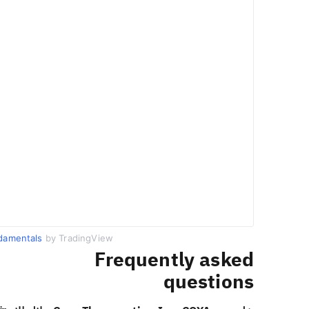
damentals
by TradingView
Frequently asked
questions