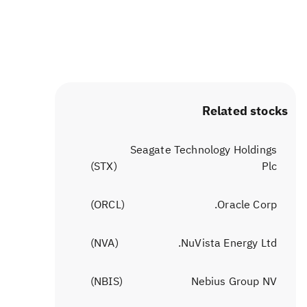
Related stocks
Seagate Technology Holdings
)
STX
(
Plc
)
ORCL
(
Oracle Corp.
)
NVA
(
NuVista Energy Ltd.
)
NBIS
(
Nebius Group NV