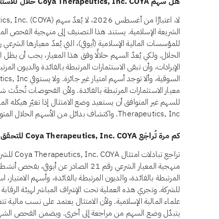
هل سهم Coya Therapeutics, Inc. COYA حلال للاستثمار؟
الشريعة الإسلامية. يستند هذا التصنيف إلى منهجية الفحص الم
معيار الاستثمارات المرتبطة بالفائدة. ولأن الفحوصات تُحدَّث شه
Therapeutics, Inc. واكتشاف بدائل من الأسهم الحلال المتوافقة مع الشريعة في تطبيق تبادلات.
كم مرة تُراجَع Coya Therapeutics, Inc. COYA للتحقق من الامتثال الشرعي؟
تراجع تبادل
منهجية المعيار الشرعي رقم 21 الصادر عن أيو
المرتبطة بالفائدة، والديون المرتبطة بالفائدة، وأسهم الامتياز، است
للشركة. وتجري هذه العملية تحت الإشراف المباشر لهيئة الرقاب
علماء المالية الإسلامية. ولأن الامتثال يعتمد على نسب مالية تتغي