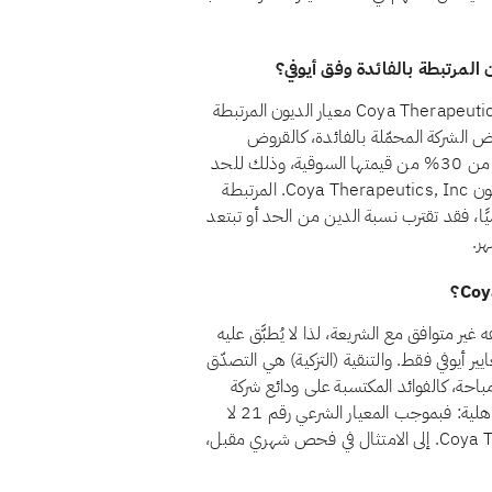
نعم، اعتبارًا من أغسطس 2026، يجتاز سهم Coya Therapeutics, Inc. (COYA) معيار الديون المرتبطة
ط المعيار الشرعي رقم 21 أن تظل قروض الشركة المحمّلة بالفائدة، كالقروض
المصرفية التقليدية والسندات وما شابهها من تمويل ربوي، أقل من 30% من قيمتها السوقية، وذلك للحد
من تعرّض المساهمين للرفع المالي القائم على الفائدة. وتقع ديون Coya Therapeutics, Inc. المرتبطة
لسوقية تتغيّر يوميًا، فقد تقترب نسبة الدين من الحد أو تبتعد
ر.
Coya Therapeutics, I) حاليًا بوصفه غير متوافق مع الشريعة، لذا لا يُطبَّق عليه
ير أيوفي فقط. والتنقية (التزكية) هي التصدّق
باحة، كالفوائد المكتسبة على ودائع شركة
متوافقة. أما الأسهم غير المتوافقة فمسألتها ليست التنقية بل الأهلية: فبموجب المعيار الشرعي رقم 21 لا
يتأهل السهم حاليًا استثمارًا حلالًا. وإذا عاد Coya Therapeutics, Inc. إلى الامتثال في فحص شهري مقبل،