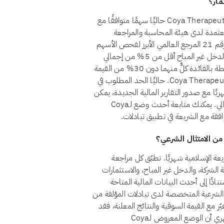
لا، اعتبارًا من أغسطس 2026، لا يُعدّ سهم Coya Therapeutics, Inc. (COYA) حاليًا سهمًا متوافقًا مع
عتمدة لدى هيئة المحاسبة والمراجعة
للمؤسسات المالية الإسلامية (أيوفي)، التي يُعدّ معيارها الشرعي رقم 21 المرجع العالمي الأبرز لفحص الأسهم
الحلال. ولكي يُعدّ السهم حلالًا وفق هذا المعيار، يجب أن يظل الدخل غير المباح أقل من 5% من إجمالي
الإيرادات، وأن تبقى الاستثمارات المرتبطة بالفائدة والديون المرتبطة بالفائدة كلٌّ منهما دون 30% من القيمة
السوقية، وألا توجد أسهم امتياز غير جائزة. ولا يستوفي Coya Therapeutics, Inc. حاليًا الحد المطلوب في
ريًا مع صدور التقارير المالية الجديدة، يمكن
للسهم غير المتوافق أن يستعيد وضع الامتثال إذا تغيّر هيكله المالي. يمكنك متابعة أحدث وضع لـCoya
ات امتثال Coya Therapeutics, Inc. COYA للشريعة الإسلامية شهريًا. تطبّق كل مراجعة
في، بفحص أنشطة الشركة، والدخل غير المباح، والاستثمارات
نادًا إلى أحدث البيانات المالية المتاحة
ة الشرعية المتخصصة لدى تبادلات المؤلفة من
ّر مع القيمة السوقية والنتائج المعلنة، فقد
يتبدّل وضع السهم من مراجعة إلى أخرى. ويضمن الفحص الشهري أن الوضع المعروض لـCoya