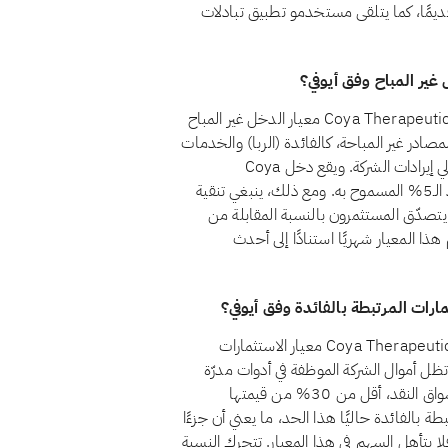
لا تقييمًا قديمًا، كما يتلقى مستخدمو تطبيق تبادلات
نعم، اعتبارًا من أغسطس 2026، يجتاز سهم Coya Therapeutics, Inc. (COYA) معيار الدخل غير المباح
قم 21 أن يظل الدخل من المصادر غير المباحة، كالفائدة (الربا) والخدمات
المالية التقليدية والكحول والقمار والتبغ، أقل من 5% من إجمالي إيرادات الشركة. ويقع دخل Coya
Therapeutics, Inc. من المصادر غير المباحة حاليًا ضمن حد الـ5% المسموح به. ومع ذلك، ينبغي تنقية
صدّق المستثمرون بالنسبة المقابلة من
ذا المعيار شهريًا استنادًا إلى أحدث
لا، اعتبارًا من أغسطس 2026، لا يجتاز سهم Coya Therapeutics, Inc. (COYA) معيار الاستثمارات
بالفائدة وفق أيوفي. يشترط المعيار الشرعي رقم 21 أن تظل أموال الشركة الموظفة في أدوات مدرّة
للفائدة، كالودائع التقليدية والسندات وأذون الخزانة وصناديق أسواق النقد، أقل من 30% من قيمتها
جاوز استثمارات Coya Therapeutics, Inc. المرتبطة بالفائدة حاليًا هذا الحد، ما يعني أن جزءًا
فلا يتأهل السهم في هذا المعيار. تتحرك النسبة