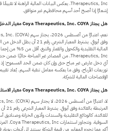
Therapeutics, Inc. يعكس البيانات المالية الراهنة 
إشعارًا إذا أصبح أحد أسهم محافظهم غير متوافق.
هل يجتاز Coya Therapeutics, Inc. COYA معيار الدخل غير المباح وفق أيوفي؟
وفق أيوفي. يشترط المعيار الشرعي ر
أي دخل عارض غير مباح حتى وإن كان ضمن الحد المسموح: إذ يت
توزيعات الأرباح، وفق ما يعكسه معامل تنقية السهم. يُعاد تقييم ه
الإفصاحات المالية للشركة.
هل يجتاز Coya Therapeutics, Inc. COYA معيار الاستثمارات المرتبطة بالفائدة وفق أيوفي؟
المرتبطة 
السوقية. وتت
أكبر مما تجيزه المعايير من قيمة الشركة يستند إلى أدوات ربوية، 