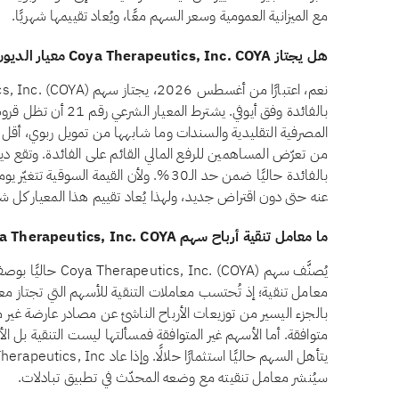
مع الميزانية العمومية وسعر السهم معًا، ويُعاد تقييمها شهريًا.
هل يجتاز Coya Therapeutics, Inc. COYA معيار الديون المرتبطة بالفائدة وفق أيوفي؟
بالفائدة وفق أيوفي. يشتر
بالفائدة حاليًا ضمن حد الـ30%. ولأن القيمة ا
عنه حتى دون اقتراض جديد، ولهذا يُعاد تقييم هذا المعيار كل شه
ما معامل تنقية أرباح سهم Coya Therapeutics, Inc. COYA؟
يُصنَّف سهم nc. (COYA
معامل تنقية؛ إذ تُحتسب معاملات التنقية للأسهم التي تجتاز معاي
بالجزء اليسير من توزيعات الأرباح الناشئ عن مصادر عارضة غير م
سيُنشر معامل تنقيته مع وضعه المحدّث في تطبيق تبادلات.