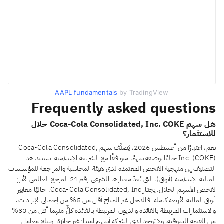
AAPL fundamentals
by TradingView
Frequently asked questions
هل سهم Coca-Cola Consolidated, Inc. COKE حلال
للاستثمار؟
نعم، اعتبارًا من أغسطس 2026، يُصنَّف سهم Coca-Cola Consolidated,
Inc. (COKE) حاليًا بوصفه سهمًا متوافقًا مع الشريعة الإسلامية. يستند هذا
التصنيف إلى منهجية الفحص المعتمدة لدى هيئة المحاسبة والمراجعة للمؤسسات
المالية الإسلامية (أيوفي)، التي يُعدّ معيارها الشرعي رقم 21 المرجع العالمي الأبرز
لفحص الأسهم الحلال. يجتاز Coca-Cola Consolidated, Inc. حاليًا معايير
أيوفي المالية الأربعة كاملة: فالدخل غير المباح أقل من 5% من إجمالي الإيرادات،
والاستثمارات المرتبطة بالفائدة والديون المرتبطة بالفائدة كلٌّ منهما أقل من 30%
من القيمة السوقية، ولا توجد لدى الشركة أسهم امتياز غير جائزة. ويبلغ معامل