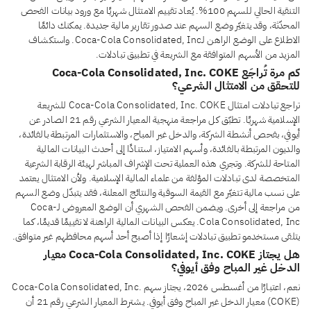
التنقية الحالي للسهم 100%. يُعاد تقييم الامتثال شهريًا مع ورود بيانات الفحص
المحدّثة، وقد يتغيّر وضع السهم عند صدور تقارير مالية جديدة. يمكنك دائمًا
الاطلاع على الوضع الراهن لـCoca-Cola Consolidated, Inc. واستكشاف
المزيد من الأسهم المتوافقة مع الشريعة في تطبيق تبادلات.
كم مرة تُراجَع Coca-Cola Consolidated, Inc. COKE
للتحقق من الامتثال الشرعي؟
تراجع تبادلات امتثال Coca-Cola Consolidated, Inc. COKE للشريعة
الإسلامية شهريًا. تطبّق كل مراجعة منهجية المعيار الشرعي رقم 21 الصادر عن
أيوفي، بفحص أنشطة الشركة، والدخل غير المباح، والاستثمارات المرتبطة بالفائدة،
والديون المرتبطة بالفائدة، وأسهم الامتياز، استنادًا إلى أحدث البيانات المالية
المتاحة للشركة. وتجري هذه العملية تحت الإشراف المباشر لهيئة الرقابة الشرعية
المتخصصة لدى تبادلات المؤلفة من علماء المالية الإسلامية. ولأن الامتثال يعتمد
على نسب مالية تتغيّر مع القيمة السوقية والنتائج المعلنة، فقد يتبدّل وضع السهم
من مراجعة إلى أخرى. ويضمن الفحص الشهري أن الوضع المعروض لـCoca-
Cola Consolidated, Inc. يعكس البيانات المالية الراهنة لا تقييمًا قديمًا، كما
يتلقى مستخدمو تطبيق تبادلات إشعارًا إذا أصبح أحد أسهم محافظهم غير متوافق.
هل يجتاز Coca-Cola Consolidated, Inc. COKE معيار
الدخل غير المباح وفق أيوفي؟
نعم، اعتبارًا من أغسطس 2026، يجتاز سهم Coca-Cola Consolidated, Inc.
(COKE) معيار الدخل غير المباح وفق أيوفي. يشترط المعيار الشرعي رقم 21 أن