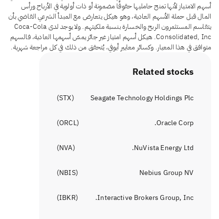
أسهم الامتياز لأنها تمنح حامليها حقوقًا مضمونة أو ذات أولوية في الأرباح ورأس
المال قبل حملة الأسهم العادية، وهو هيكل يتعارض مع المبدأ الشرعي القاضي بأن
يتقاسم المستثمرون الربح والخسارة بنسبة ملكيتهم. ولا يوجد لدى Coca-Cola
Consolidated, Inc. هيكل أسهم امتياز غير جائز يمسّ أسهمها العادية، فالسهم
متوافق في هذا المعيار. وكسائر معايير أيوفي، يُتحقق من ذلك في كل مراجعة شهرية.
Related stocks
)
STX
(
Seagate Technology Holdings Plc
)
ORCL
(
Oracle Corp.
)
NVA
(
NuVista Energy Ltd.
)
NBIS
(
Nebius Group NV
)
IBKR
(
Interactive Brokers Group, Inc.