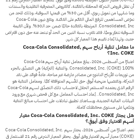
أن تظل قروض الشركة المحمّلة بالفائدة، كالقروض المصرفية التقليدية والسندات
وما شابهها من تمويل ربوي، أقل من 30% من قيمتها السوقية، وذلك للحد من
تعرّض المساهمين للرفع المالي القائم على الفائدة. وتقع ديون Coca-Cola
Consolidated, Inc. المرتبطة بالفائدة حاليًا ضمن حد الـ30%. ولأن القيمة
السوقية تتغيّر يوميًا، فقد تقترب نسبة الدين من الحد أو تبتعد عنه حتى دون اقتراض
جديد، ولهذا يُعاد تقييم هذا المعيار كل شهر.
ما معامل تنقية أرباح سهم Coca-Cola Consolidated,
Inc. COKE؟
اعتبارًا من أغسطس 2026، يبلغ معامل تنقية أرباح سهم Coca-Cola
Consolidated, Inc. (COKE) 100%. والتنقية (التزكية) هي التصدّق بالجزء
من توزيعات الأرباح الناشئ عن مصادر عارضة غير مباحة، عادةً فوائد على نقد
الشركة، وتقتضيها منهجية أيوفي حتى للأسهم المتوافقة كليًا. ومعامل التنقية هو
الرقم الذي يعتمده المستثمر الحلال لاحتساب ذلك التصدّق لسهم Coca-Cola
Consolidated, Inc.. يُعاد احتساب المعامل مع كل فحص شهري مع ورود
البيانات المالية الجديدة، ويساعدك تطبيق تبادلات على احتساب مبالغ التنقية
وتتبّعها على مستوى محفظتك كاملة.
هل يجتاز Coca-Cola Consolidated, Inc. COKE معيار
أسهم الامتياز وفق أيوفي؟
نعم، اعتبارًا من أغسطس 2026، يجتاز سهم Coca-Cola Consolidated, Inc.
(COKE) معيار أسهم الامتياز وفق أيوفي. يحظر المعيار الشرعي رقم 21 الاستثمار في