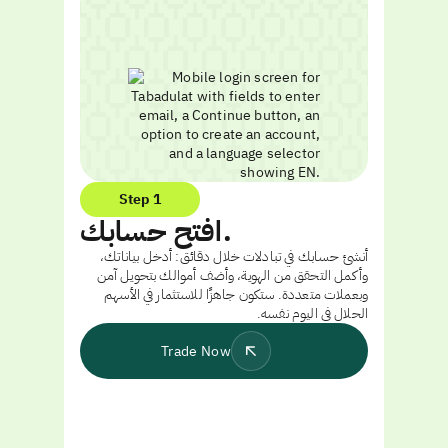
Step 1
افتح حسابك.
أنشئ حسابك في تبادلات خلال دقائق: أدخل بياناتك،
وأكمل التحقق من الهوية، وأضف أموالك بتحويل آمن
وبعملات متعددة. ستكون جاهزًا للاستثمار في الأسهم
الحلال في اليوم نفسه.
Trade Now