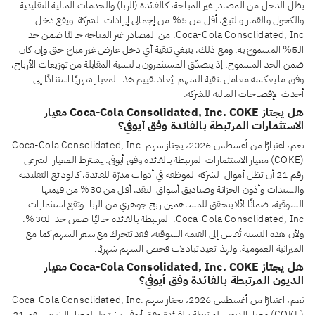
يظل الدخل من المصادر غير المباحة، كالفائدة (الربا) والخدمات المالية التقليدية
والكحول والقمار والتبغ، أقل من 5% من إجمالي إيرادات الشركة. ويقع دخل
Coca-Cola Consolidated, Inc. من المصادر غير المباحة حاليًا ضمن حد
الـ5% المسموح به. ومع ذلك، ينبغي تنقية أي دخل عارض غير مباح حتى وإن كان
ضمن الحد المسموح: إذ يتصدّق المستثمرون بالنسبة المقابلة من توزيعات الأرباح،
وفق ما يعكسه معامل تنقية السهم. يُعاد تقييم هذا المعيار شهريًا استنادًا إلى
أحدث الإفصاحات المالية للشركة.
هل يجتاز Coca-Cola Consolidated, Inc. COKE معيار
الاستثمارات المرتبطة بالفائدة وفق أيوفي؟
نعم، اعتبارًا من أغسطس 2026، يجتاز سهم Coca-Cola Consolidated, Inc.
(COKE) معيار الاستثمارات المرتبطة بالفائدة وفق أيوفي. يشترط المعيار الشرعي
رقم 21 أن تظل أموال الشركة الموظفة في أدوات مدرّة للفائدة، كالودائع التقليدية
والسندات وأذون الخزانة وصناديق أسواق النقد، أقل من 30% من قيمتها
السوقية، ضمانًا لألا يتحقق للمساهمين ربح جوهري من الربا. وتقع استثمارات
Coca-Cola Consolidated, Inc. المرتبطة بالفائدة حاليًا ضمن حد الـ30%.
ولأن هذه النسبة تُقاس إلى القيمة السوقية، فقد تتحرك مع سعر السهم كما مع
الميزانية العمومية، ولهذا تعيد تبادلات فحص السهم شهريًا.
هل يجتاز Coca-Cola Consolidated, Inc. COKE معيار
الديون المرتبطة بالفائدة وفق أيوفي؟
نعم، اعتبارًا من أغسطس 2026، يجتاز سهم Coca-Cola Consolidated, Inc.
(COKE) معيار الديون المرتبطة بالفائدة وفق أيوفي. يشترط المعيار الشرعي رقم 21