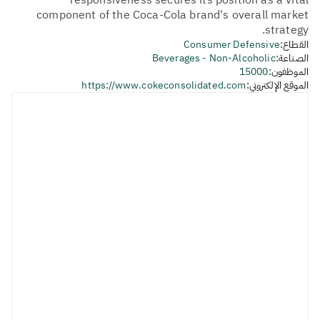
responsiveness secures its position as a vital
component of the Coca-Cola brand's overall market
strategy.
القطاع:
Consumer Defensive
الصناعة:
Beverages - Non-Alcoholic
الموظفون:
15000
الموقع الإلكتروني:
https://www.cokeconsolidated.com