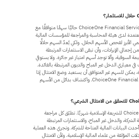
لا، اعتبارًا من أغسطس 2026، لا يُعدّ سهم ChoiceOne Financial Services, Inc. (COFS) حاليًا سهمًا متوافقًا مع
عتمدة لدى هيئة المحاسبة والمراجعة للمؤسسات المالية
ي يُعدّ معيارها الشرعي رقم 21 المرجع العالمي الأبرز لفحص الأسهم الحلال. ولكي يُعدّ السهم حلالًا
 المعيار، يجب أن يظل الدخل غير المباح أقل من 5% من إجمالي الإيرادات، وأن تبقى الاستثمارات المرتبطة
المرتبطة بالفائدة كلٌّ منهما دون 30% من القيمة السوقية، وألا توجد أسهم امتياز غير جائزة. ولا يستوفي
Cho. حاليًا الحد المطلوب في معياري الدخل غير المباح والديون المرتبطة بالفائدة.
ة، يمكن للسهم غير المتوافق أن يستعيد وضع الامتثال إذا
تغيّر هيكله المالي. يمكنك متابعة أحدث وضع لـChoiceOne Financial Services, Inc. واكتشاف بدائل من الأسهم
تراجع تبادلات امتثال ChoiceOne Financial Services, Inc. COFS للشريعة الإسلامية شهريًا. تطبّق كل مراجعة
وفي، بفحص أنشطة الشركة، والدخل غير المباح، والاستثمارات المرتبطة
لى أحدث البيانات المالية المتاحة للشركة. وتجري هذه العملية
ت المؤلفة من علماء المالية الإسلامية. ولأن الامتثال