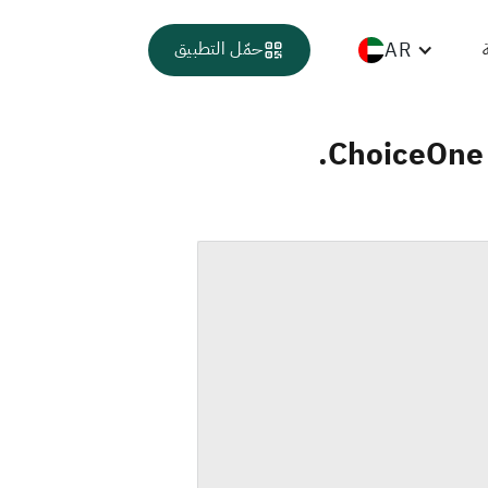
AR
حمّل التطبيق
ChoiceOne F