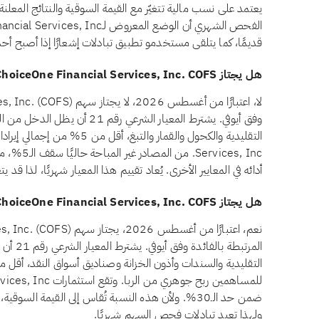
يعتمد على نسب مالية تتغيّر مع القيمة السوقية والنتائج المع
قديمًا، كما يتلقى مستخدمو تطبيق تبادلات إشعارًا إذا أصبح أ
هل يجتاز ChoiceOne Financial Services, Inc. COFS معيار الدخل غير المباح وفق أيوفي؟
وفق أيوفي. يشترط المعيار الشرعي 
vices, Inc
أدائه في المعايير الأخرى. يُعاد تقييم هذا المعيار شهريًا، لذا قد
هل يجتاز ChoiceOne Financial Services, Inc. COFS معيار الاستثمارات المرتبطة بالفائدة وفق أيوفي؟
المرتبط
ضمن حد الـ30%. ولأن هذه النسبة تُقاس إلى القيمة ال
ولهذا تعيد تبادلات فحص السهم شهريًا.