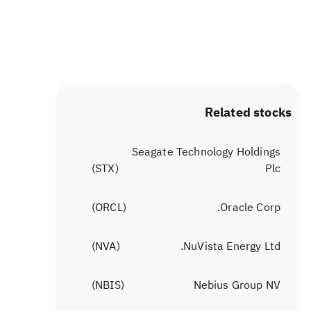
Related stocks
Seagate Technology Holdings
)
STX
(
Plc
)
ORCL
(
Oracle Corp.
)
NVA
(
NuVista Energy Ltd.
)
NBIS
(
Nebius Group NV