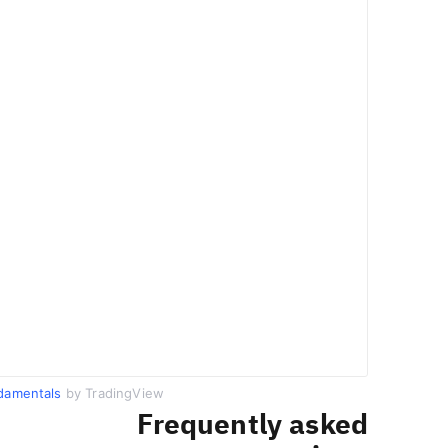
damentals
by TradingView
Frequently asked