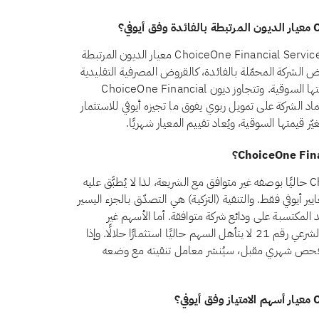
لا، اعتبارًا من أغسطس 2026، لا يجتاز سهم ChoiceOne Financial Services, Inc. (COFS) معيار الديون المرتبطة
شترط المعيار الشرعي رقم 21 أن تظل قروض الشركة المحمّلة بالفائدة، كالقروض المصرفية التقليدية
والسندات وما شابهها من تمويل ربوي، أقل من 30% من قيمتها السوقية. وتتجاوز ديون ChoiceOne Financial
يعني اعتماد الشركة على تمويل ربوي يفوق ما تجيزه أيوفي للاستثمار
ر قيمتها السوقية، ويُعاد تقييم المعيار شهريًا.
يُصنَّف سهم ChoiceOne Financial Services, Inc. (COFS) حاليًا بوصفه غير متوافق مع الشريعة، لذا لا يُطبَّق عليه
ر أيوفي فقط. والتنقية (التزكية) هي التصدّق بالجزء اليسير
 المكتسبة على ودائع شركة متوافقة. أما الأسهم غير
المتوافقة فمسألتها ليست التنقية بل الأهلية: فبموجب المعيار الشرعي رقم 21 لا يتأهل السهم حاليًا استثمارًا حلالًا. وإذا
ChoiceOne Fin. إلى الامتثال في فحص شهري مقبل، سيُنشر معامل تنقيته مع وضعه