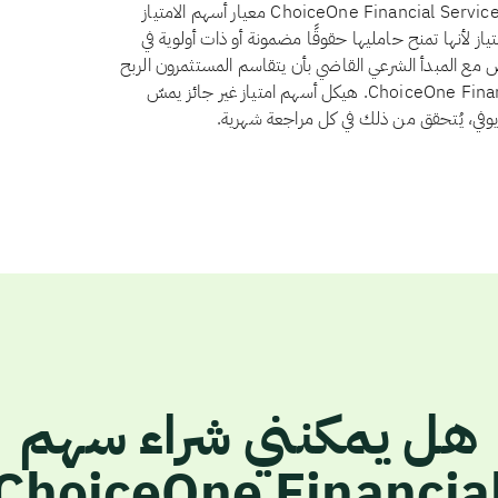
نعم، اعتبارًا من أغسطس 2026، يجتاز سهم ChoiceOne Financial Services, Inc. (COFS) معيار أسهم الامتياز
 21 الاستثمار في أسهم الامتياز لأنها تمنح حامليها حقوقًا مضمونة أو ذات أولوية في
ض مع المبدأ الشرعي القاضي بأن يتقاسم المستثمرون الربح
والخسارة بنسبة ملكيتهم. ولا يوجد لدى ChoiceOne Financial Services, Inc. هيكل أسهم امتياز غير جائز يمسّ
أيوفي، يُتحقق من ذلك في كل مراجعة شهرية.
هل يمكنني شراء سهم
ChoiceOne Financia