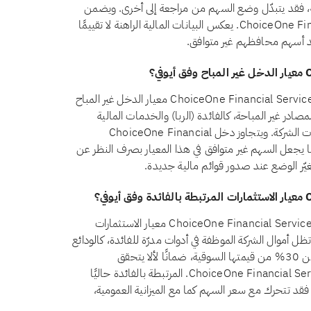
لنة، فقد يتبدّل وضع السهم من مراجعة إلى أخرى. ويضمن
الفحص الشهري أن الوضع المعروض لـChoiceOne Financial Services, Inc. يعكس البيانات المالية الراهنة لا تقييمًا
حد أسهم محافظهم غير متوافق.
لا، اعتبارًا من أغسطس 2026، لا يجتاز سهم ChoiceOne Financial Services, Inc. (COFS) معيار الدخل غير المباح
رقم 21 أن يظل الدخل من المصادر غير المباحة، كالفائدة (الربا) والخدمات المالية
التقليدية والكحول والقمار والتبغ، أقل من 5% من إجمالي إيرادات الشركة. ويتجاوز دخل ChoiceOne Financial
Ser. من المصادر غير المباحة حاليًا سقف الـ5%، ما يجعل السهم غير متوافق في هذا المعيار بصرف النظر عن
 يتغيّر الوضع عند صدور قوائم مالية جديدة.
نعم، اعتبارًا من أغسطس 2026، يجتاز سهم ChoiceOne Financial Services, Inc. (COFS) معيار الاستثمارات
ة بالفائدة وفق أيوفي. يشترط المعيار الشرعي رقم 21 أن تظل أموال الشركة الموظفة في أدوات مدرّة للفائدة، كالودائع
التقليدية والسندات وأذون الخزانة وصناديق أسواق النقد، أقل من 30% من قيمتها السوقية، ضمانًا لألا يتحقق
للمساهمين ربح جوهري من الربا. وتقع استثمارات ChoiceOne Financial Services, Inc. المرتبطة بالفائدة حاليًا
سوقية، فقد تتحرك مع سعر السهم كما مع الميزانية العمومية،