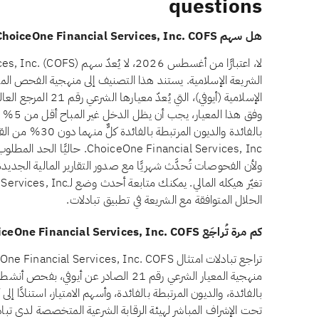
questions
هل سهم ChoiceOne Financial Services, Inc. COFS حلال للاستثمار؟
الشريعة الإسلامية. يستند هذا التصنيف إلى منهجية الفحص الم
الإسلامية (أيوفي)، الت
وفق هذا
بالفائدة والديون 
iceOne Financial Services, Inc
ولأن الفحوصات تُحدَّث شهريًا مع صدور التقارير المالية الجديد
الحلال المتوافقة مع الشريعة في تطبيق تبادلات.
كم مرة تُراجَع ChoiceOne Financial Services, Inc. COFS للتحقق من الامتثال الشرعي؟
منهجية المعيار الشرعي رقم 21 الصادر عن أي
بالفائدة، والديون المرتبطة بالفائدة، وأسهم الامتياز، استنادًا إ
تحت الإشراف المباشر لهيئة الرقابة الشرعية المتخصصة لدى تبادلا