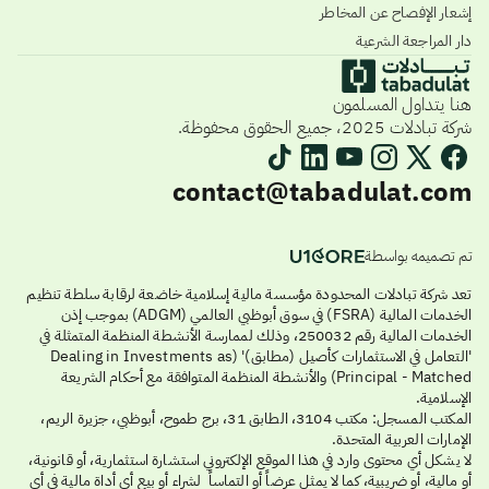
إشعار الإفصاح عن المخاطر
دار المراجعة الشرعية
هنا يتداول المسلمون
شركة تبادلات 2025، جميع الحقوق محفوظة.
contact@tabadulat.com
تم تصميمه بواسطة
تعد شركة تبادلات المحدودة مؤسسة مالية إسلامية خاضعة لرقابة سلطة تنظيم
الخدمات المالية (FSRA) في سوق أبوظبي العالمي (ADGM) بموجب إذن
الخدمات المالية رقم 250032، وذلك لممارسة الأنشطة المنظمة المتمثلة في
'التعامل في الاستثمارات كأصيل (مطابق)' (Dealing in Investments as
Principal - Matched) والأنشطة المنظمة المتوافقة مع أحكام الشريعة
الإسلامية.
المكتب المسجل: مكتب 3104، الطابق 31، برج طموح، أبوظبي، جزيرة الريم،
الإمارات العربية المتحدة.
لا يشكل أي محتوى وارد في هذا الموقع الإلكتروني استشارة استثمارية، أو قانونية،
أو مالية، أو ضريبية، كما لا يمثل عرضاً أو التماساً لشراء أو بيع أي أداة مالية في أي