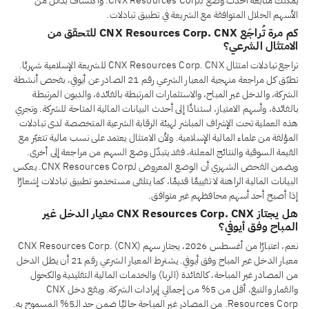
يمكنك متابعة أحدث وضع لـCNX Resources Corp. واكتشاف بدائل من
الأسهم الحلال المتوافقة مع الشريعة في تطبيق تبادلات.
كم مرة تُراجَع CNX Resources Corp. CNX للتحقق من
الامتثال الشرعي؟
تراجع تبادلات امتثال CNX Resources Corp. CNX للشريعة الإسلامية شهريًا.
تطبّق كل مراجعة منهجية المعيار الشرعي رقم 21 الصادر عن أيوفي، بفحص أنشطة
الشركة، والدخل غير المباح، والاستثمارات المرتبطة بالفائدة، والديون المرتبطة
بالفائدة، وأسهم الامتياز، استنادًا إلى أحدث البيانات المالية المتاحة للشركة. وتجري
هذه العملية تحت الإشراف المباشر لهيئة الرقابة الشرعية المتخصصة لدى تبادلات
المؤلفة من علماء المالية الإسلامية. ولأن الامتثال يعتمد على نسب مالية تتغيّر مع
القيمة السوقية والنتائج المعلنة، فقد يتبدّل وضع السهم من مراجعة إلى أخرى.
ويضمن الفحص الشهري أن الوضع المعروض لـCNX Resources Corp. يعكس
البيانات المالية الراهنة لا تقييمًا قديمًا، كما يتلقى مستخدمو تطبيق تبادلات إشعارًا
إذا أصبح أحد أسهم محافظهم غير متوافق.
هل يجتاز CNX Resources Corp. CNX معيار الدخل غير
المباح وفق أيوفي؟
نعم، اعتبارًا من أغسطس 2026، يجتاز سهم CNX Resources Corp. (CNX)
معيار الدخل غير المباح وفق أيوفي. يشترط المعيار الشرعي رقم 21 أن يظل الدخل
من المصادر غير المباحة، كالفائدة (الربا) والخدمات المالية التقليدية والكحول
والقمار والتبغ، أقل من 5% من إجمالي إيرادات الشركة. ويقع دخل CNX
Resources Corp. من المصادر غير المباحة حاليًا ضمن حد الـ5% المسموح به.