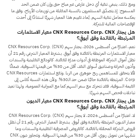
ومع ذلك، ينبغي تنقية أي دخل عارض غير مباح حتى وإن كان ضمن الحد
المسموح: إذ يتصدّق المستثمرون بالنسبة المقابلة من توزيعات الأرباح، وفق ما
يعكسه معامل تنقية السهم. يُعاد تقييم هذا المعيار شهريًا استنادًا إلى أحدث
الإفصاحات المالية للشركة.
هل يجتاز CNX Resources Corp. CNX معيار الاستثمارات
المرتبطة بالفائدة وفق أيوفي؟
نعم، اعتبارًا من أغسطس 2026، يجتاز سهم CNX Resources Corp. (CNX)
معيار الاستثمارات المرتبطة بالفائدة وفق أيوفي. يشترط المعيار الشرعي رقم 21 أن
تظل أموال الشركة الموظفة في أدوات مدرّة للفائدة، كالودائع التقليدية والسندات
وأذون الخزانة وصناديق أسواق النقد، أقل من 30% من قيمتها السوقية، ضمانًا
لألا يتحقق للمساهمين ربح جوهري من الربا. وتقع استثمارات CNX Resources
Corp. المرتبطة بالفائدة حاليًا ضمن حد الـ30%. ولأن هذه النسبة تُقاس إلى
القيمة السوقية، فقد تتحرك مع سعر السهم كما مع الميزانية العمومية، ولهذا تعيد
تبادلات فحص السهم شهريًا.
هل يجتاز CNX Resources Corp. CNX معيار الديون
المرتبطة بالفائدة وفق أيوفي؟
لا، اعتبارًا من أغسطس 2026، لا يجتاز سهم CNX Resources Corp. (CNX)
معيار الديون المرتبطة بالفائدة وفق أيوفي. يشترط المعيار الشرعي رقم 21 أن تظل
قروض الشركة المحمّلة بالفائدة، كالقروض المصرفية التقليدية والسندات وما
شابهها من تمويل ربوي، أقل من 30% من قيمتها السوقية. وتتجاوز ديون CNX