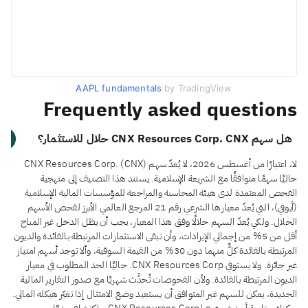
AAPL fundamentals
by TradingView
Frequently asked questions
هل سهم CNX Resources Corp. CNX حلال للاستثمار؟
لا، اعتبارًا من أغسطس 2026، لا يُعدّ سهم CNX Resources Corp. (CNX)
حاليًا سهمًا متوافقًا مع الشريعة الإسلامية. يستند هذا التصنيف إلى منهجية
الفحص المعتمدة لدى هيئة المحاسبة والمراجعة للمؤسسات المالية الإسلامية
(أيوفي)، التي يُعدّ معيارها الشرعي رقم 21 المرجع العالمي الأبرز لفحص الأسهم
الحلال. ولكي يُعدّ السهم حلالًا وفق هذا المعيار، يجب أن يظل الدخل غير المباح
أقل من 5% من إجمالي الإيرادات، وأن تبقى الاستثمارات المرتبطة بالفائدة والديون
المرتبطة بالفائدة كلٌّ منهما دون 30% من القيمة السوقية، وألا توجد أسهم امتياز
غير جائزة. ولا يستوفي CNX Resources Corp. حاليًا الحد المطلوب في معيار
الديون المرتبطة بالفائدة. ولأن الفحوصات تُحدَّث شهريًا مع صدور التقارير المالية
الجديدة، يمكن للسهم غير المتوافق أن يستعيد وضع الامتثال إذا تغيّر هيكله المالي.