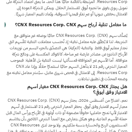
Resources Corp. المرتبطة بالفائدة حاليًا هذا الحد، ما يعني اعتماد الشركة على
تمويل ربوي يفوق ما تجيزه أيوفي للاستثمار الحلال. ويمكن للشركة العودة إلى
الامتثال بخفض ديونها أو عبر تغيّر قيمتها السوقية، ويُعاد تقييم المعيار شهريًا.
ما معامل تنقية أرباح سهم CNX Resources Corp. CNX؟
يُصنَّف سهم CNX Resources Corp. (CNX) حاليًا بوصفه غير متوافق مع
الشريعة، لذا لا يُطبَّق عليه معامل تنقية؛ إذ تُحتسب معاملات التنقية للأسهم التي
تجتاز معايير أيوفي فقط. والتنقية (التزكية) هي التصدّق بالجزء اليسير من توزيعات
الأرباح الناشئ عن مصادر عارضة غير مباحة، كالفوائد المكتسبة على ودائع شركة
متوافقة. أما الأسهم غير المتوافقة فمسألتها ليست التنقية بل الأهلية: فبموجب
المعيار الشرعي رقم 21 لا يتأهل السهم حاليًا استثمارًا حلالًا. وإذا عاد CNX
Resources Corp. إلى الامتثال في فحص شهري مقبل، سيُنشر معامل تنقيته مع
وضعه المحدّث في تطبيق تبادلات.
هل يجتاز CNX Resources Corp. CNX معيار أسهم
الامتياز وفق أيوفي؟
نعم، اعتبارًا من أغسطس 2026، يجتاز سهم CNX Resources Corp. (CNX)
معيار أسهم الامتياز وفق أيوفي. يحظر المعيار الشرعي رقم 21 الاستثمار في أسهم
الامتياز لأنها تمنح حامليها حقوقًا مضمونة أو ذات أولوية في الأرباح ورأس المال قبل
حملة الأسهم العادية، وهو هيكل يتعارض مع المبدأ الشرعي القاضي بأن يتقاسم
المستثمرون الربح والخسارة بنسبة ملكيتهم. ولا يوجد لدى CNX Resources
Corp. هيكل أسهم امتياز غير جائز يمسّ أسهمها العادية، فالسهم متوافق في هذا