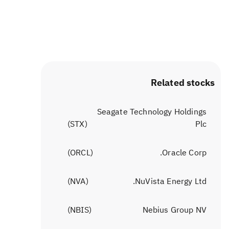
Related stocks
Seagate Technology Holdings
)
STX
(
Plc
)
ORCL
(
Oracle Corp.
)
NVA
(
NuVista Energy Ltd.
)
NBIS
(
Nebius Group NV