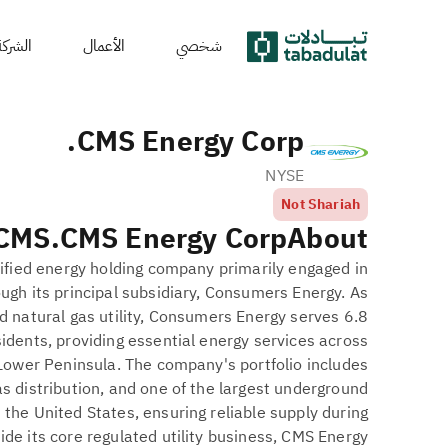
شخصي
الأعمال
الشركة
CMS Energy Corp.
NYSE
Not Shariah
CMS
CMS Energy Corp.
About
ified energy holding company primarily engaged in
ough its principal subsidiary, Consumers Energy. As
nd natural gas utility, Consumers Energy serves 6.8
esidents, providing essential energy services across
Lower Peninsula. The company's portfolio includes
gas distribution, and one of the largest underground
 the United States, ensuring reliable supply during
de its core regulated utility business, CMS Energy