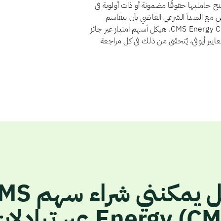
الامتياز لأنها تمنح حامليها حقوقًا مضمونة أو ذات أولوية في
ض مع المبدأ الشرعي القاضي بأن يتقاسم
المستثمرون الربح والخسارة بنسبة ملكيتهم. ولا يوجد لدى CMS Energy Corp. هيكل أسهم امتياز غير جائز
عايير أيوفي، يُتحقق من ذلك في كل مراجعة
هل يمكنني شراء
Energy ) عبر تبادلات؟