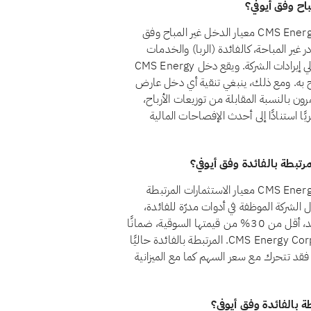
نعم، اعتبارًا من أغسطس 2026، يجتاز سهم CMS Energy Corp. (CMS) معيار الدخل غير المباح وفق
ظل الدخل من المصادر غير المباحة، كالفائدة (الربا) والخدمات
المالية التقليدية والكحول والقمار والتبغ، أقل من 5% من إجمالي إيرادات الشركة. ويقع دخل CMS Energy
 المباحة حاليًا ضمن حد الـ5% المسموح به. ومع ذلك، ينبغي تنقية أي دخل عارض
ن بالنسبة المقابلة من توزيعات الأرباح،
ا استنادًا إلى أحدث الإفصاحات المالية
نعم، اعتبارًا من أغسطس 2026، يجتاز سهم CMS Energy Corp. (CMS) معيار الاستثمارات المرتبطة
ط المعيار الشرعي رقم 21 أن تظل أموال الشركة الموظفة في أدوات مدرّة للفائدة،
كالودائع التقليدية والسندات وأذون الخزانة وصناديق أسواق النقد، أقل من 30% من قيمتها السوقية، ضمانًا
لألا يتحقق للمساهمين ربح جوهري من الربا. وتقع استثمارات CMS Energy Corp. المرتبطة بالفائدة حاليًا
وقية، فقد تتحرك مع سعر السهم كما مع الميزانية