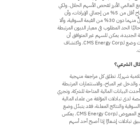
سلامية (أيوفي)، التي يُعدّ معيارها الشرعي رقم 21 المرجع العالمي الأبرز لفحص الأسهم الحلال. ولكي
يُعدّ السهم حلالًا وفق هذا المعيار، يجب أن يظل الدخل غير المباح أقل من 5% من إجمالي الإيرادات، وأن
تبقى الاستثمارات المرتبطة بالفائدة والديون المرتبطة بالفائدة كلٌّ منهما دون 30% من القيمة السوقية، وألا
 أسهم امتياز غير جائزة. ولا يستوفي CMS Energy Corp. حاليًا الحد المطلوب في معيار الديون المرتبطة
ية الجديدة، يمكن للسهم غير المتوافق أن
يستعيد وضع الامتثال إذا تغيّر هيكله المالي. يمكنك متابعة أحدث وضع لـCMS Energy Corp. واكتشاف
.
CMS Energy Corp.  للشريعة الإسلامية شهريًا. تطبّق كل مراجعة منهجية
ة الشركة، والدخل غير المباح، والاستثمارات المرتبطة
ى أحدث البيانات المالية المتاحة للشركة. وتجري
صة لدى تبادلات المؤلفة من علماء المالية
السوقية والنتائج المعلنة، فقد يتبدّل وضع
السهم من مراجعة إلى أخرى. ويضمن الفحص الشهري أن الوضع المعروض لـCMS Energy Corp. يعكس
طبيق تبادلات إشعارًا إذا أصبح أحد أسهم