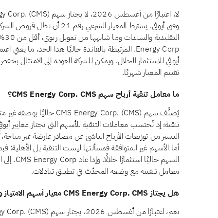
وفق أيوفي. يشترط المعيار الشرعي ر
Energy Corp. المرتبطة بالفائدة حاليًا هذا الحد، ما يع
أيوفي للاستثمار الحلال. ويمكن للشركة العودة إلى الامتثال بخفض دي
تقييم المعيار شهريًا.
ما معامل تنقية أرباح سهم CMS Energy Corp. CMS؟
يُصنَّف سهم S Energy Corp. (CMS
تنقية؛ إذ تُحتسب معاملات التنقية للأسهم التي تجتاز معايير أيوف
اليسير من توزيعات الأرباح الناشئ عن مصادر عارضة غير مباحة، ك
السهم حاليًا
معامل تنقيته مع وضعه المحدّث في تطبيق تبادلات.
هل يجتاز CMS Energy Corp. CMS معيار أسهم الامتياز وفق أيوفي؟