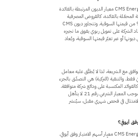
لا، اعتبارًا من أغسطس 2026، لا يجتاز سهم CMS Energy Corp. (CMS) معيار الديون المرتبطة بالفائدة
قم 21 أن تظل قروض الشركة المحمّلة بالفائدة، كالقروض المصرفية
التقليدية والسندات وما شابهها من تمويل ربوي، أقل من 30% من قيمتها السوقية. وتتجاوز ديون CMS
ني اعتماد الشركة على تمويل ربوي يفوق ما تجيزه
ونها أو عبر تغيّر قيمتها السوقية، ويُعاد
CM) حاليًا بوصفه غير متوافق مع الشريعة، لذا لا يُطبَّق عليه معامل
ي فقط. والتنقية (التزكية) هي التصدّق بالجزء
الفوائد المكتسبة على ودائع شركة متوافقة.
أما الأسهم غير المتوافقة فمسألتها ليست التنقية بل الأهلية: فبموجب المعيار الشرعي رقم 21 لا يتأهل
 استثمارًا حلالًا. وإذا عاد CMS Energy Corp. إلى الامتثال في فحص شهري مقبل، سيُنشر
نعم، اعتبارًا من أغسطس 2026، يجتاز سهم CMS Energy Corp. (CMS) معيار أسهم الامتياز وفق أيوفي.