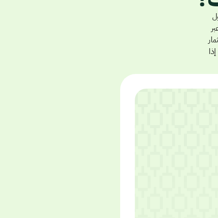
اول
ادلات. يمكنك مع ذلك فتح حساب ومتابعة CMS عبر
ار
إذا