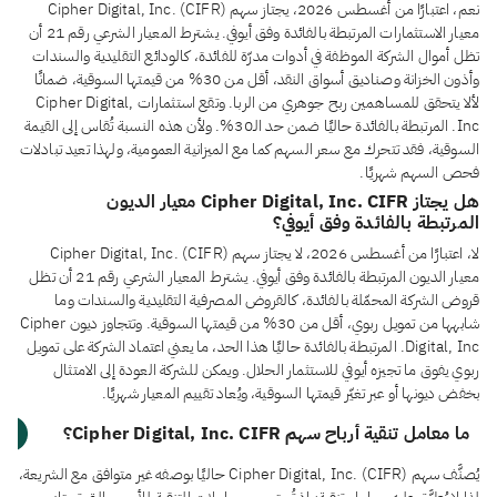
نعم، اعتبارًا من أغسطس 2026، يجتاز سهم Cipher Digital, Inc. (CIFR)
معيار الاستثمارات المرتبطة بالفائدة وفق أيوفي. يشترط المعيار الشرعي رقم 21 أن
تظل أموال الشركة الموظفة في أدوات مدرّة للفائدة، كالودائع التقليدية والسندات
وأذون الخزانة وصناديق أسواق النقد، أقل من 30% من قيمتها السوقية، ضمانًا
لألا يتحقق للمساهمين ربح جوهري من الربا. وتقع استثمارات Cipher Digital,
Inc. المرتبطة بالفائدة حاليًا ضمن حد الـ30%. ولأن هذه النسبة تُقاس إلى القيمة
السوقية، فقد تتحرك مع سعر السهم كما مع الميزانية العمومية، ولهذا تعيد تبادلات
فحص السهم شهريًا.
هل يجتاز Cipher Digital, Inc. CIFR معيار الديون
المرتبطة بالفائدة وفق أيوفي؟
لا، اعتبارًا من أغسطس 2026، لا يجتاز سهم Cipher Digital, Inc. (CIFR)
معيار الديون المرتبطة بالفائدة وفق أيوفي. يشترط المعيار الشرعي رقم 21 أن تظل
قروض الشركة المحمّلة بالفائدة، كالقروض المصرفية التقليدية والسندات وما
شابهها من تمويل ربوي، أقل من 30% من قيمتها السوقية. وتتجاوز ديون Cipher
Digital, Inc. المرتبطة بالفائدة حاليًا هذا الحد، ما يعني اعتماد الشركة على تمويل
ربوي يفوق ما تجيزه أيوفي للاستثمار الحلال. ويمكن للشركة العودة إلى الامتثال
بخفض ديونها أو عبر تغيّر قيمتها السوقية، ويُعاد تقييم المعيار شهريًا.
ما معامل تنقية أرباح سهم Cipher Digital, Inc. CIFR؟
يُصنَّف سهم Cipher Digital, Inc. (CIFR) حاليًا بوصفه غير متوافق مع الشريعة،