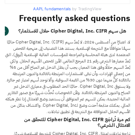
AAPL fundamentals
by TradingView
Frequently asked questions
هل سهم Cipher Digital, Inc. CIFR حلال للاستثمار؟
لا، اعتبارًا من أغسطس 2026، لا يُعدّ سهم Cipher Digital, Inc. (CIFR) حاليًا
سهمًا متوافقًا مع الشريعة الإسلامية. يستند هذا التصنيف إلى منهجية الفحص
المعتمدة لدى هيئة المحاسبة والمراجعة للمؤسسات المالية الإسلامية (أيوفي)، التي
يُعدّ معيارها الشرعي رقم 21 المرجع العالمي الأبرز لفحص الأسهم الحلال. ولكي
يُعدّ السهم حلالًا وفق هذا المعيار، يجب أن يظل الدخل غير المباح أقل من 5%
من إجمالي الإيرادات، وأن تبقى الاستثمارات المرتبطة بالفائدة والديون المرتبطة
بالفائدة كلٌّ منهما دون 30% من القيمة السوقية، وألا توجد أسهم امتياز غير جائزة.
ولا يستوفي Cipher Digital, Inc. حاليًا الحد المطلوب في معياري الدخل غير
المباح والديون المرتبطة بالفائدة. ولأن الفحوصات تُحدَّث شهريًا مع صدور التقارير
المالية الجديدة، يمكن للسهم غير المتوافق أن يستعيد وضع الامتثال إذا تغيّر هيكله
المالي. يمكنك متابعة أحدث وضع لـCipher Digital, Inc. واكتشاف بدائل من
الأسهم الحلال المتوافقة مع الشريعة في تطبيق تبادلات.
كم مرة تُراجَع Cipher Digital, Inc. CIFR للتحقق من
الامتثال الشرعي؟
تراجع تبادلات امتثال Cipher Digital, Inc. CIFR للشريعة الإسلامية شهريًا.