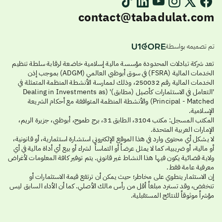
contact@tabadulat.com
تم تصميمه بواسطة
تعد شركة تبادلات المحدودة مؤسسة مالية إسلامية خاضعة لرقابة سلطة تنظيم
الخدمات المالية (FSRA) في سوق أبوظبي العالمي (ADGM) بموجب إذن
الخدمات المالية رقم 250032، وذلك لممارسة الأنشطة المنظمة المتمثلة في
'التعامل في الاستثمارات كأصيل (مطابق)' (Dealing in Investments as
Principal - Matched) والأنشطة المنظمة المتوافقة مع أحكام الشريعة
الإسلامية.
المكتب المسجل: مكتب 3104، الطابق 31، برج طموح، أبوظبي، جزيرة الريم،
الإمارات العربية المتحدة.
لا يشكل أي محتوى وارد في هذا الموقع الإلكتروني استشارة استثمارية، أو قانونية،
أو مالية، أو ضريبية، كما لا يمثل عرضاً أو التماساً لشراء أو بيع أي أداة مالية في أي
ولاية قضائية يكون فيها هذا النشاط غير قانوني. يتم توفير كافة المعلومات لأغراض
معرفية عامة فقط.
إن الاستثمار ينطوي على مخاطر؛ حيث يمكن أن ترتفع قيمة الاستثمارات أو
تنخفض، وقد تسترد مبلغاً أقل من رأس مالك الأصلي. كما أن الأداء السابق ليس
مؤشراً موثوقاً للنتائج المستقبلية.