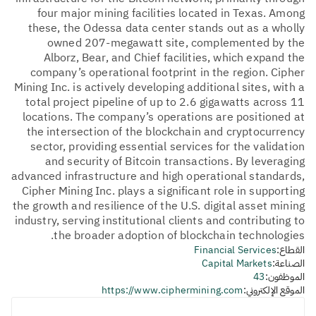
four major mining facilities located in Texas. Among
these, the Odessa data center stands out as a wholly
owned 207-megawatt site, complemented by the
Alborz, Bear, and Chief facilities, which expand the
company’s operational footprint in the region. Cipher
Mining Inc. is actively developing additional sites, with a
total project pipeline of up to 2.6 gigawatts across 11
locations. The company’s operations are positioned at
the intersection of the blockchain and cryptocurrency
sector, providing essential services for the validation
and security of Bitcoin transactions. By leveraging
advanced infrastructure and high operational standards,
Cipher Mining Inc. plays a significant role in supporting
the growth and resilience of the U.S. digital asset mining
industry, serving institutional clients and contributing to
the broader adoption of blockchain technologies.
القطاع:
Financial Services
الصناعة:
Capital Markets
الموظفون:
43
الموقع الإلكتروني:
https://www.ciphermining.com