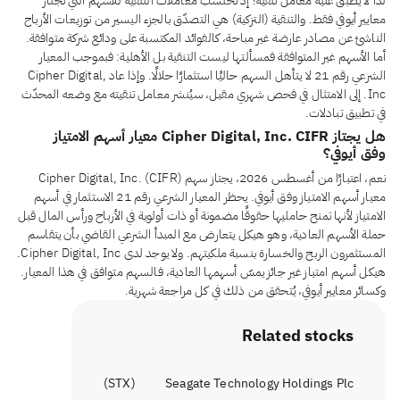
لذا لا يُطبَّق عليه معامل تنقية؛ إذ تُحتسب معاملات التنقية للأسهم التي تجتاز
معايير أيوفي فقط. والتنقية (التزكية) هي التصدّق بالجزء اليسير من توزيعات الأرباح
الناشئ عن مصادر عارضة غير مباحة، كالفوائد المكتسبة على ودائع شركة متوافقة.
أما الأسهم غير المتوافقة فمسألتها ليست التنقية بل الأهلية: فبموجب المعيار
الشرعي رقم 21 لا يتأهل السهم حاليًا استثمارًا حلالًا. وإذا عاد Cipher Digital,
Inc. إلى الامتثال في فحص شهري مقبل، سيُنشر معامل تنقيته مع وضعه المحدّث
في تطبيق تبادلات.
هل يجتاز Cipher Digital, Inc. CIFR معيار أسهم الامتياز
وفق أيوفي؟
نعم، اعتبارًا من أغسطس 2026، يجتاز سهم Cipher Digital, Inc. (CIFR)
معيار أسهم الامتياز وفق أيوفي. يحظر المعيار الشرعي رقم 21 الاستثمار في أسهم
الامتياز لأنها تمنح حامليها حقوقًا مضمونة أو ذات أولوية في الأرباح ورأس المال قبل
حملة الأسهم العادية، وهو هيكل يتعارض مع المبدأ الشرعي القاضي بأن يتقاسم
المستثمرون الربح والخسارة بنسبة ملكيتهم. ولا يوجد لدى Cipher Digital, Inc.
هيكل أسهم امتياز غير جائز يمسّ أسهمها العادية، فالسهم متوافق في هذا المعيار.
وكسائر معايير أيوفي، يُتحقق من ذلك في كل مراجعة شهرية.
Related stocks
)
STX
(
Seagate Technology Holdings Plc