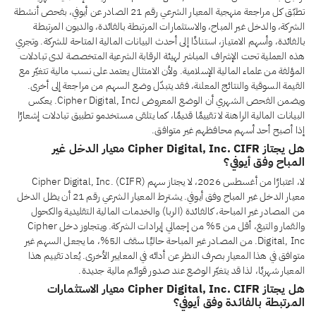
تطبّق كل مراجعة منهجية المعيار الشرعي رقم 21 الصادر عن أيوفي، بفحص أنشطة
الشركة، والدخل غير المباح، والاستثمارات المرتبطة بالفائدة، والديون المرتبطة
بالفائدة، وأسهم الامتياز، استنادًا إلى أحدث البيانات المالية المتاحة للشركة. وتجري
هذه العملية تحت الإشراف المباشر لهيئة الرقابة الشرعية المتخصصة لدى تبادلات
المؤلفة من علماء المالية الإسلامية. ولأن الامتثال يعتمد على نسب مالية تتغيّر مع
القيمة السوقية والنتائج المعلنة، فقد يتبدّل وضع السهم من مراجعة إلى أخرى.
ويضمن الفحص الشهري أن الوضع المعروض لـCipher Digital, Inc. يعكس
البيانات المالية الراهنة لا تقييمًا قديمًا، كما يتلقى مستخدمو تطبيق تبادلات إشعارًا
إذا أصبح أحد أسهم محافظهم غير متوافق.
هل يجتاز Cipher Digital, Inc. CIFR معيار الدخل غير
المباح وفق أيوفي؟
لا، اعتبارًا من أغسطس 2026، لا يجتاز سهم Cipher Digital, Inc. (CIFR)
معيار الدخل غير المباح وفق أيوفي. يشترط المعيار الشرعي رقم 21 أن يظل الدخل
من المصادر غير المباحة، كالفائدة (الربا) والخدمات المالية التقليدية والكحول
والقمار والتبغ، أقل من 5% من إجمالي إيرادات الشركة. ويتجاوز دخل Cipher
Digital, Inc. من المصادر غير المباحة حاليًا سقف الـ5%، ما يجعل السهم غير
متوافق في هذا المعيار بصرف النظر عن أدائه في المعايير الأخرى. يُعاد تقييم هذا
المعيار شهريًا، لذا قد يتغيّر الوضع عند صدور قوائم مالية جديدة.
هل يجتاز Cipher Digital, Inc. CIFR معيار الاستثمارات
المرتبطة بالفائدة وفق أيوفي؟