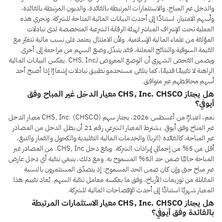
والدخل غير المباح، والاستثمارات المرتبطة بالفائدة، والديون المرتبطة بالفائدة،
وأسهم الامتياز، استنادًا إلى أحدث البيانات المالية المتاحة للشركة. وتجري هذه
العملية تحت الإشراف المباشر لهيئة الرقابة الشرعية المتخصصة لدى تبادلات
المؤلفة من علماء المالية الإسلامية. ولأن الامتثال يعتمد على نسب مالية تتغيّر مع
القيمة السوقية والنتائج المعلنة، فقد يتبدّل وضع السهم من مراجعة إلى أخرى.
ويضمن الفحص الشهري أن الوضع المعروض لـCHS, Inc. يعكس البيانات المالية
الراهنة لا تقييمًا قديمًا، كما يتلقى مستخدمو تطبيق تبادلات إشعارًا إذا أصبح أحد
أسهم محافظهم غير متوافق.
هل يجتاز CHS, Inc. CHSCO معيار الدخل غير المباح وفق
أيوفي؟
نعم، اعتبارًا من أغسطس 2026، يجتاز سهم CHS, Inc. (CHSCO) معيار الدخل
غير المباح وفق أيوفي. يشترط المعيار الشرعي رقم 21 أن يظل الدخل من المصادر
غير المباحة، كالفائدة (الربا) والخدمات المالية التقليدية والكحول والقمار والتبغ،
أقل من 5% من إجمالي إيرادات الشركة. ويقع دخل CHS, Inc. من المصادر غير
المباحة حاليًا ضمن حد الـ5% المسموح به. ومع ذلك، ينبغي تنقية أي دخل عارض
غير مباح حتى وإن كان ضمن الحد المسموح: إذ يتصدّق المستثمرون بالنسبة
المقابلة من توزيعات الأرباح، وفق ما يعكسه معامل تنقية السهم. يُعاد تقييم هذا
المعيار شهريًا استنادًا إلى أحدث الإفصاحات المالية للشركة.
هل يجتاز CHS, Inc. CHSCO معيار الاستثمارات المرتبطة
بالفائدة وفق أيوفي؟