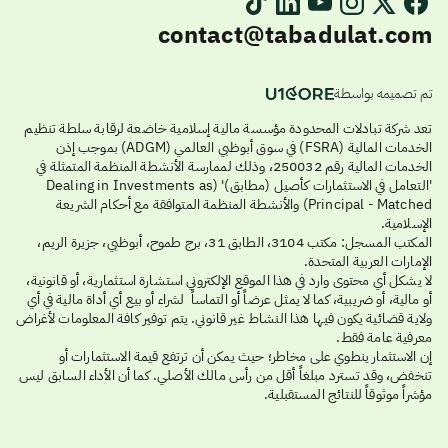
contact@tabadulat.com
تم تصميمه بواسطة
تعد شركة تبادلات المحدودة مؤسسة مالية إسلامية خاضعة لرقابة سلطة تنظيم
الخدمات المالية (FSRA) في سوق أبوظبي العالمي (ADGM) بموجب إذن
الخدمات المالية رقم 250032، وذلك لممارسة الأنشطة المنظمة المتمثلة في
'التعامل في الاستثمارات كأصيل (مطابق)' (Dealing in Investments as
Principal - Matched) والأنشطة المنظمة المتوافقة مع أحكام الشريعة
الإسلامية.
المكتب المسجل: مكتب 3104، الطابق 31، برج طموح، أبوظبي، جزيرة الريم،
الإمارات العربية المتحدة.
لا يشكل أي محتوى وارد في هذا الموقع الإلكتروني استشارة استثمارية، أو قانونية،
أو مالية، أو ضريبية، كما لا يمثل عرضاً أو التماساً لشراء أو بيع أي أداة مالية في أي
ولاية قضائية يكون فيها هذا النشاط غير قانوني. يتم توفير كافة المعلومات لأغراض
معرفية عامة فقط.
إن الاستثمار ينطوي على مخاطر؛ حيث يمكن أن ترتفع قيمة الاستثمارات أو
تنخفض، وقد تسترد مبلغاً أقل من رأس مالك الأصلي. كما أن الأداء السابق ليس
مؤشراً موثوقاً للنتائج المستقبلية.