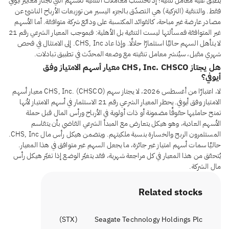
يُطبَّق عليه معامل تنقية؛ إذ تُحتسب معاملات التنقية للأسهم التي تجتاز معايير أيوفي
فقط. والتنقية (التزكية) هي التصدّق بالجزء اليسير من توزيعات الأرباح الناشئ عن
مصادر عارضة غير مباحة، كالفوائد المكتسبة على ودائع شركة متوافقة. أما الأسهم
غير المتوافقة فمسألتها ليست التنقية بل الأهلية: فبموجب المعيار الشرعي رقم 21
لا يتأهل السهم حاليًا استثمارًا حلالًا. وإذا عاد CHS, Inc. إلى الامتثال في فحص
شهري مقبل، سيُنشر معامل تنقيته مع وضعه المحدّث في تطبيق تبادلات.
هل يجتاز CHS, Inc. CHSCO معيار أسهم الامتياز وفق
أيوفي؟
لا، اعتبارًا من أغسطس 2026، لا يجتاز سهم CHS, Inc. (CHSCO) معيار أسهم
الامتياز وفق أيوفي. يحظر المعيار الشرعي رقم 21 الاستثمار في أسهم الامتياز لأنها
تمنح حامليها حقوقًا مضمونة أو ذات أولوية في الأرباح ورأس المال قبل حملة
الأسهم العادية، وهو هيكل يتعارض مع المبدأ الشرعي القاضي بأن يتقاسم
المستثمرون الربح والخسارة بنسبة ملكيتهم. ويتضمن هيكل رأس مال CHS, Inc.
حاليًا سمات أسهم امتياز غير جائزة، ما يجعل السهم غير متوافق في هذا المعيار.
يُتحقق من هذا المعيار في كل مراجعة شهرية، فقد يتغيّر الوضع إذا تغيّر هيكل رأس
مال الشركة.
Related stocks
)
STX
(
Seagate Technology Holdings Plc