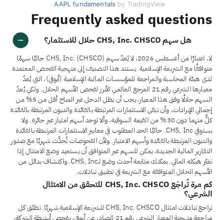
AAPL fundamentals
by TradingView
Frequently asked questions
هل سهم CHS, Inc. CHSCO حلال للاستثمار؟
لا، اعتبارًا من أغسطس 2026، لا يُعدّ سهم CHS, Inc. (CHSCO) حاليًا سهمًا
متوافقًا مع الشريعة الإسلامية. يستند هذا التصنيف إلى منهجية الفحص المعتمدة
لدى هيئة المحاسبة والمراجعة للمؤسسات المالية الإسلامية (أيوفي)، التي يُعدّ
معيارها الشرعي رقم 21 المرجع العالمي الأبرز لفحص الأسهم الحلال. ولكي يُعدّ
السهم حلالًا وفق هذا المعيار، يجب أن يظل الدخل غير المباح أقل من 5% من
إجمالي الإيرادات، وأن تبقى الاستثمارات المرتبطة بالفائدة والديون المرتبطة بالفائدة
كلٌّ منهما دون 30% من القيمة السوقية، وألا توجد أسهم امتياز غير جائزة. ولا
يستوفي CHS, Inc. حاليًا الحد المطلوب في معايير الاستثمارات المرتبطة بالفائدة
والديون المرتبطة بالفائدة وأسهم الامتياز. ولأن الفحوصات تُحدَّث شهريًا مع صدور
التقارير المالية الجديدة، يمكن للسهم غير المتوافق أن يستعيد وضع الامتثال إذا
تغيّر هيكله المالي. يمكنك متابعة أحدث وضع لـCHS, Inc. واكتشاف بدائل من
الأسهم الحلال المتوافقة مع الشريعة في تطبيق تبادلات.
كم مرة تُراجَع CHS, Inc. CHSCO للتحقق من الامتثال
الشرعي؟
تراجع تبادلات امتثال CHS, Inc. CHSCO للشريعة الإسلامية شهريًا. تطبّق كل
مراجعة منهجية المعيار الشرعي رقم 21 الصادر عن أيوفي، بفحص أنشطة الشركة،